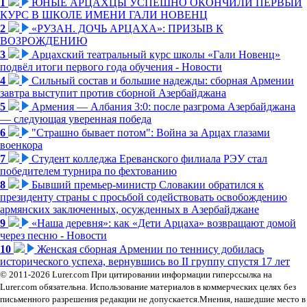
1
ЮНЫЕ АРЦАХЦЫ УСПЕШНО ОКОНЧИЛИ ПЕРВЫЙ
КУРС В ШКОЛЕ ИМЕНИ ГАЛИ НОВЕНЦ
2
«РУЗАН. ДОЧЬ АРЦАХА»: ПРИЗЫВ К
ВОЗРОЖДЕНИЮ
3
Арцахский театральный курс школы «Гали Новенц»
подвёл итоги первого года обучения - Новости
4
Сильный состав и большие надежды: сборная Армении
завтра выступит против сборной Азербайджана
5
Армения — Албания 3:0: после разгрома Азербайджана
— следующая уверенная победа
6
"Страшно бывает потом": Война за Арцах глазами
военкора
7
Студент колледжа Ереванского филиала РЭУ стал
победителем турнира по фехтованию
8
Бывший премьер-министр Словакии обратился к
президенту страны с просьбой содействовать освобождению
армянских заключенных, осужденных в Азербайджане
9
«Наша деревня»: как «Дети Арцаха» возвращают домой
через песню - Новости
10
Женская сборная Армении по теннису добилась
исторического успеха, вернувшись во II группу спустя 17 лет
© 2011-2026 Lurer.com При цитировании информации гиперссылка на
Lurer.com обязательна. Использование материалов в коммерческих целях без
письменного разрешения редакции не допускается.Мнения, нашедшие место в