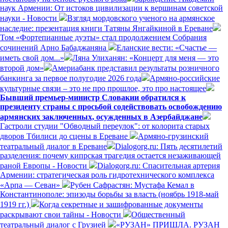
наук Армении: От истоков цивилизации к вершинам советской
науки - Новости
Взгляд мордовского ученого на армянское
наследие: презентация книги Татяны Янгайкиной в Ереване
Том «Фортепианные дуэты» стал продолжением Собрания
сочинений Арно Бабаджаняна
Еланские вести: «Счастье —
иметь свой дом...»
Ляна Улиханян: «Концерт для меня — это
второй дом»
Америабанк представил результаты розничного
банкинга за первое полугодие 2026 года
Армяно-российские
культурные связи – это не про прошлое, это про настоящее
Бывший премьер-министр Словакии обратился к
президенту страны с просьбой содействовать освобождению
армянских заключенных, осужденных в Азербайджане
Гастроли студии "Обводный переулок": от колорита старых
дворов Тбилиси до сцены в Ереване
Армяно-грузинский
театральный диалог в Ереване
Dialogorg.ru: Пять десятилетий
разделения: почему кипрская трагедия остается незаживающей
раной Европы - Новости
Dialogorg.ru: Спасительная артерия
Армении: стратегическая роль гидротехнического комплекса
«Арпа — Севан»
Рубен Сафрастян: Мустафа Кемал в
Константинополе: эпизоды борьбы за власть (ноябрь 1918-май
1919 гг.)
Когда секретные и зашифрованные документы
раскрывают свои тайны - Новости
Общественный
театральный диалог с Грузией
«РУЗАН» ПРИШЛА. РУЗАН