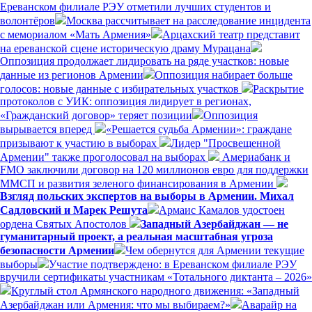
Ереванском филиале РЭУ отметили лучших студентов и
волонтёров
Москва рассчитывает на расследование инцидента
с мемориалом «Мать Армения»
Арцахский театр представит
на ереванской сцене историческую драму Мурацана
Оппозиция продолжает лидировать на ряде участков: новые
данные из регионов Армении
Оппозиция набирает больше
голосов: новые данные с избирательных участков
Раскрытие
протоколов с УИК: оппозиция лидирует в регионах,
«Гражданский договор» теряет позиции
Оппозиция
вырывается вперед
«Решается судьба Армении»: граждане
призывают к участию в выборах
Лидер "Просвещенной
Армении" также проголосовал на выборах
Америабанк и
FMO заключили договор на 120 миллионов евро для поддержки
ММСП и развития зеленого финансирования в Армении
Взгляд польских экспертов на выборы в Армении. Михал
Садловский и Марек Решута
Армаис Камалов удостоен
ордена Святых Апостолов
Западный Азербайджан — не
гуманитарный проект, а реальная масштабная угроза
безопасности Армении
Чем обернутся для Армении текущие
выборы
Участие подтверждено: в Ереванском филиале РЭУ
вручили сертификаты участникам «Тотального диктанта – 2026»
Круглый стол Армянского народного движения: «Западный
Азербайджан или Армения: что мы выбираем?»
Аварайр на