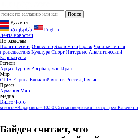
Русский
Հայերեն
English
Лента новостей
По разделам
Политические
Общество
Экономика
Право
Чрезвычайный
происшествия
Культура
Спорт
Интервью
Аналитический
Карикатуры
Регион
Арцах
Турция
Азербайджан
Иран
Мир
США
Европа
Ближний восток
Россия
Другие
Пресса
Армения
Мир
Медиа
Видео
Фото
кого «Вараракна»
10:50
Степанакертский Театр Трех Ключей пред
Байден считает, что