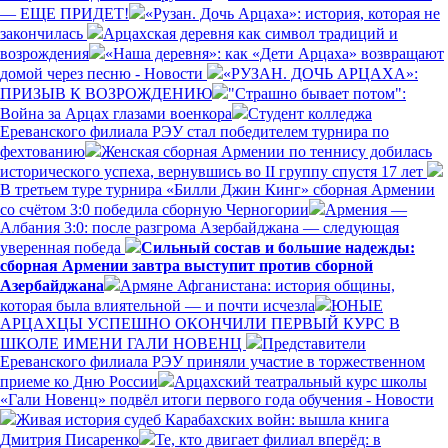
— ЕЩЕ ПРИДЕТ!
«Рузан. Дочь Арцаха»: история, которая не
закончилась
Арцахская деревня как символ традиций и
возрождения
«Наша деревня»: как «Дети Арцаха» возвращают
домой через песню - Новости
«РУЗАН. ДОЧЬ АРЦАХА»:
ПРИЗЫВ К ВОЗРОЖДЕНИЮ
"Страшно бывает потом":
Война за Арцах глазами военкора
Студент колледжа
Ереванского филиала РЭУ стал победителем турнира по
фехтованию
Женская сборная Армении по теннису добилась
исторического успеха, вернувшись во II группу спустя 17 лет
В третьем туре турнира «Билли Джин Кинг» сборная Армении
со счётом 3:0 победила сборную Черногории
Армения —
Албания 3:0: после разгрома Азербайджана — следующая
уверенная победа
Сильный состав и большие надежды:
сборная Армении завтра выступит против сборной
Азербайджана
Армяне Афганистана: история общины,
которая была влиятельной — и почти исчезла
ЮНЫЕ
АРЦАХЦЫ УСПЕШНО ОКОНЧИЛИ ПЕРВЫЙ КУРС В
ШКОЛЕ ИМЕНИ ГАЛИ НОВЕНЦ
Представители
Ереванского филиала РЭУ приняли участие в торжественном
приеме ко Дню России
Арцахский театральный курс школы
«Гали Новенц» подвёл итоги первого года обучения - Новости
Живая история судеб Карабахских войн: вышла книга
Дмитрия Писаренко
Те, кто двигает филиал вперёд: в