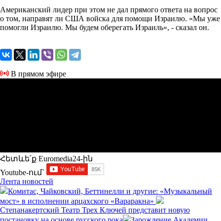
Американский лидер при этом не дал прямого ответа на вопрос
о том, направят ли США войска для помощи Израилю. «Мы уже
помогли Израилю. Мы будем оберегать Израиль», - сказал он.
В прямом эфире
Հետևե՛ք Euromedia24-ին
Youtube-ում`
Лента новостей
Комитас, Чайковский, Беттинелли и другие: «Музыкальный
мост» в исполнении арцахского «Вараракна»
Степанакертский Театр Трех Ключей представит новую
постановку на основе русского рока
Зарождение Академии