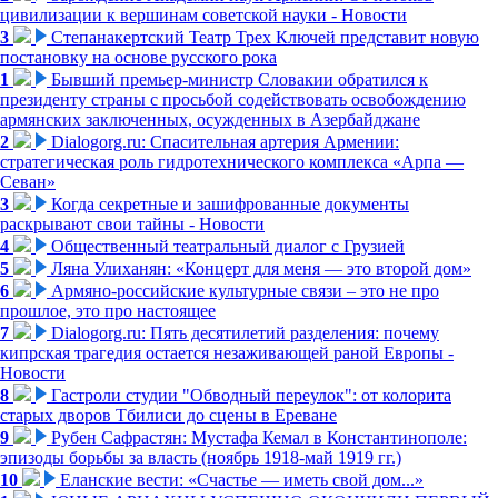
цивилизации к вершинам советской науки - Новости
3
Степанакертский Театр Трех Ключей представит новую
постановку на основе русского рока
1
Бывший премьер-министр Словакии обратился к
президенту страны с просьбой содействовать освобождению
армянских заключенных, осужденных в Азербайджане
2
Dialogorg.ru: Спасительная артерия Армении:
стратегическая роль гидротехнического комплекса «Арпа —
Севан»
3
Когда секретные и зашифрованные документы
раскрывают свои тайны - Новости
4
Общественный театральный диалог с Грузией
5
Ляна Улиханян: «Концерт для меня — это второй дом»
6
Армяно-российские культурные связи – это не про
прошлое, это про настоящее
7
Dialogorg.ru: Пять десятилетий разделения: почему
кипрская трагедия остается незаживающей раной Европы -
Новости
8
Гастроли студии "Обводный переулок": от колорита
старых дворов Тбилиси до сцены в Ереване
9
Рубен Сафрастян: Мустафа Кемал в Константинополе:
эпизоды борьбы за власть (ноябрь 1918-май 1919 гг.)
10
Еланские вести: «Счастье — иметь свой дом...»