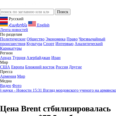
Русский
Հայերեն
English
Лента новостей
По разделам
Политические
Общество
Экономика
Право
Чрезвычайный
происшествия
Культура
Спорт
Интервью
Аналитический
Карикатуры
Регион
Арцах
Турция
Азербайджан
Иран
Мир
США
Европа
Ближний восток
Россия
Другие
Пресса
Армения
Мир
Медиа
Видео
Фото
уки - Новости
15:31
Взгляд мордовского ученого на армянское н
Цена Brent стбилизировалась