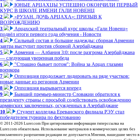
1
ЮНЫЕ АРЦАХЦЫ УСПЕШНО ОКОНЧИЛИ ПЕРВЫЙ
КУРС В ШКОЛЕ ИМЕНИ ГАЛИ НОВЕНЦ
2
«РУЗАН. ДОЧЬ АРЦАХА»: ПРИЗЫВ К
ВОЗРОЖДЕНИЮ
3
Арцахский театральный курс школы «Гали Новенц»
подвёл итоги первого года обучения - Новости
4
Сильный состав и большие надежды: сборная Армении
завтра выступит против сборной Азербайджана
5
Армения — Албания 3:0: после разгрома Азербайджана
— следующая уверенная победа
6
"Страшно бывает потом": Война за Арцах глазами
военкора
7
Оппозиция продолжает лидировать на ряде участков:
новые данные из регионов Армении
8
Оппозиция вырывается вперед
9
Бывший премьер-министр Словакии обратился к
президенту страны с просьбой содействовать освобождению
армянских заключенных, осужденных в Азербайджане
10
Студент колледжа Ереванского филиала РЭУ стал
победителем турнира по фехтованию
© 2011-2026 Lurer.com При цитировании информации гиперссылка на
Lurer.com обязательна. Использование материалов в коммерческих целях без
письменного разрешения редакции не допускается.Мнения, нашедшие место в