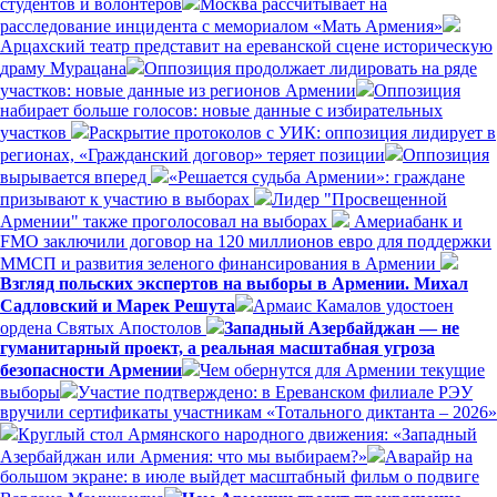
студентов и волонтёров
Москва рассчитывает на
расследование инцидента с мемориалом «Мать Армения»
Арцахский театр представит на ереванской сцене историческую
драму Мурацана
Оппозиция продолжает лидировать на ряде
участков: новые данные из регионов Армении
Оппозиция
набирает больше голосов: новые данные с избирательных
участков
Раскрытие протоколов с УИК: оппозиция лидирует в
регионах, «Гражданский договор» теряет позиции
Оппозиция
вырывается вперед
«Решается судьба Армении»: граждане
призывают к участию в выборах
Лидер "Просвещенной
Армении" также проголосовал на выборах
Америабанк и
FMO заключили договор на 120 миллионов евро для поддержки
ММСП и развития зеленого финансирования в Армении
Взгляд польских экспертов на выборы в Армении. Михал
Садловский и Марек Решута
Армаис Камалов удостоен
ордена Святых Апостолов
Западный Азербайджан — не
гуманитарный проект, а реальная масштабная угроза
безопасности Армении
Чем обернутся для Армении текущие
выборы
Участие подтверждено: в Ереванском филиале РЭУ
вручили сертификаты участникам «Тотального диктанта – 2026»
Круглый стол Армянского народного движения: «Западный
Азербайджан или Армения: что мы выбираем?»
Аварайр на
большом экране: в июле выйдет масштабный фильм о подвиге