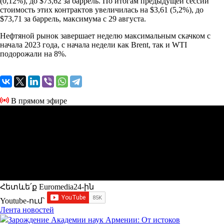
(0,12%), до $73,62 за баррель. По итогам предыдущей сессии
стоимость этих контрактов увеличилась на $3,61 (5,2%), до
$73,71 за баррель, максимума с 29 августа.
Нефтяной рынок завершает неделю максимальным скачком с
начала 2023 года, с начала недели как Brent, так и WTI
подорожали на 8%.
В прямом эфире
Հետևե՛ք Euromedia24-ին
Youtube-ում`
Лента новостей
Зарождение Академии наук Армении: От истоков