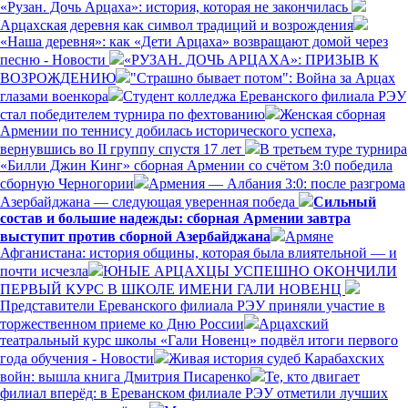
«Рузан. Дочь Арцаха»: история, которая не закончилась
Арцахская деревня как символ традиций и возрождения
«Наша деревня»: как «Дети Арцаха» возвращают домой через
песню - Новости
«РУЗАН. ДОЧЬ АРЦАХА»: ПРИЗЫВ К
ВОЗРОЖДЕНИЮ
"Страшно бывает потом": Война за Арцах
глазами военкора
Студент колледжа Ереванского филиала РЭУ
стал победителем турнира по фехтованию
Женская сборная
Армении по теннису добилась исторического успеха,
вернувшись во II группу спустя 17 лет
В третьем туре турнира
«Билли Джин Кинг» сборная Армении со счётом 3:0 победила
сборную Черногории
Армения — Албания 3:0: после разгрома
Азербайджана — следующая уверенная победа
Сильный
состав и большие надежды: сборная Армении завтра
выступит против сборной Азербайджана
Армяне
Афганистана: история общины, которая была влиятельной — и
почти исчезла
ЮНЫЕ АРЦАХЦЫ УСПЕШНО ОКОНЧИЛИ
ПЕРВЫЙ КУРС В ШКОЛЕ ИМЕНИ ГАЛИ НОВЕНЦ
Представители Ереванского филиала РЭУ приняли участие в
торжественном приеме ко Дню России
Арцахский
театральный курс школы «Гали Новенц» подвёл итоги первого
года обучения - Новости
Живая история судеб Карабахских
войн: вышла книга Дмитрия Писаренко
Те, кто двигает
филиал вперёд: в Ереванском филиале РЭУ отметили лучших