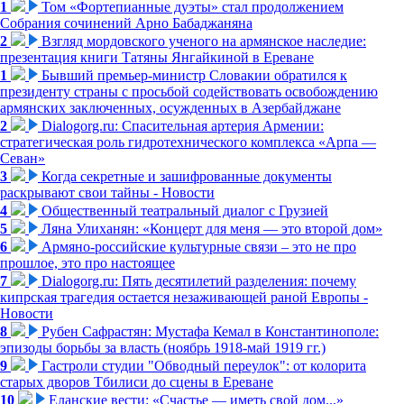
1
Том «Фортепианные дуэты» стал продолжением
Собрания сочинений Арно Бабаджаняна
2
Взгляд мордовского ученого на армянское наследие:
презентация книги Татяны Янгайкиной в Ереване
1
Бывший премьер-министр Словакии обратился к
президенту страны с просьбой содействовать освобождению
армянских заключенных, осужденных в Азербайджане
2
Dialogorg.ru: Спасительная артерия Армении:
стратегическая роль гидротехнического комплекса «Арпа —
Севан»
3
Когда секретные и зашифрованные документы
раскрывают свои тайны - Новости
4
Общественный театральный диалог с Грузией
5
Ляна Улиханян: «Концерт для меня — это второй дом»
6
Армяно-российские культурные связи – это не про
прошлое, это про настоящее
7
Dialogorg.ru: Пять десятилетий разделения: почему
кипрская трагедия остается незаживающей раной Европы -
Новости
8
Рубен Сафрастян: Мустафа Кемал в Константинополе:
эпизоды борьбы за власть (ноябрь 1918-май 1919 гг.)
9
Гастроли студии "Обводный переулок": от колорита
старых дворов Тбилиси до сцены в Ереване
10
Еланские вести: «Счастье — иметь свой дом...»