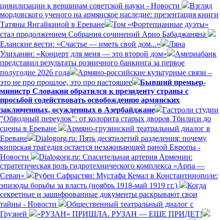
цивилизации к вершинам советской науки - Новости
Взгляд
мордовского ученого на армянское наследие: презентация книги
Татяны Янгайкиной в Ереване
Том «Фортепианные дуэты»
стал продолжением Собрания сочинений Арно Бабаджаняна
Еланские вести: «Счастье — иметь свой дом...»
Ляна
Улиханян: «Концерт для меня — это второй дом»
Америабанк
представил результаты розничного банкинга за первое
полугодие 2026 года
Армяно-российские культурные связи –
это не про прошлое, это про настоящее
Бывший премьер-
министр Словакии обратился к президенту страны с
просьбой содействовать освобождению армянских
заключенных, осужденных в Азербайджане
Гастроли студии
"Обводный переулок": от колорита старых дворов Тбилиси до
сцены в Ереване
Армяно-грузинский театральный диалог в
Ереване
Dialogorg.ru: Пять десятилетий разделения: почему
кипрская трагедия остается незаживающей раной Европы -
Новости
Dialogorg.ru: Спасительная артерия Армении:
стратегическая роль гидротехнического комплекса «Арпа —
Севан»
Рубен Сафрастян: Мустафа Кемал в Константинополе:
эпизоды борьбы за власть (ноябрь 1918-май 1919 гг.)
Когда
секретные и зашифрованные документы раскрывают свои
тайны - Новости
Общественный театральный диалог с
Грузией
«РУЗАН» ПРИШЛА. РУЗАН — ЕЩЕ ПРИДЕТ!