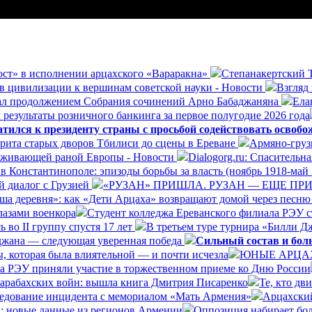
ост» в исполнении арцахского «Вараракна»
Степанакертский Т
в цивилизации к вершинам советской науки - Новости
Взгляд
ал продолжением Собрания сочинений Арно Бабаджаняна
Ела
результаты розничного банкинга за первое полугодие 2026 года
ился к президенту страны с просьбой содействовать освоб
орита старых дворов Тбилиси до сцены в Ереване
Армяно-груз
езаживающей раной Европы - Новости
Dialogorg.ru: Спасительн
в Константинополе: эпизоды борьбы за власть (ноябрь 1918-май 
 диалог с Грузией
«РУЗАН» ПРИШЛА. РУЗАН — ЕЩЕ ПРИ
ша деревня»: как «Дети Арцаха» возвращают домой через песню
лазами военкора
Студент колледжа Ереванского филиала РЭУ с
 во II группу спустя 17 лет
В третьем туре турнира «Билли Д
йджана — следующая уверенная победа
Сильный состав и бол
, которая была влиятельной — и почти исчезла
ЮНЫЕ АРЦА
а РЭУ приняли участие в торжественном приеме ко Дню России
Карабахских войн: вышла книга Дмитрия Писаренко
Те, кто дв
ледование инцидента с мемориалом «Мать Армения»
Арцахский
в: новые данные из регионов Армении
Оппозиция набирает бол