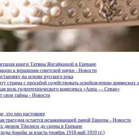
зентация книги Татяны Янгайкиной в Ереване
ации к вершинам советской науки - Новости
становку на основе русского рока
ту страны с просьбой содействовать освобождению армянских
ская роль гидротехнического комплекса «Арпа — Севан»
 свои тайны - Новости
е, это про настоящее
ская трагедия остается незаживающей раной Европы - Новости
ых дворов Тбилиси до сцены в Ереване
оды борьбы за власть (ноябрь 1918-май 1919 гг.)