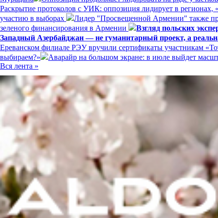
Раскрытие протоколов с УИК: оппозиция лидирует в регионах, 
участию в выборах
Лидер "Просвещенной Армении" также пр
зеленого финансирования в Армении
Взгляд польских эксп
Западный Азербайджан — не гуманитарный проект, а реальн
Ереванском филиале РЭУ вручили сертификаты участникам «Тот
выбираем?»
Аварайр на большом экране: в июле выйдет мас
Вся лента »