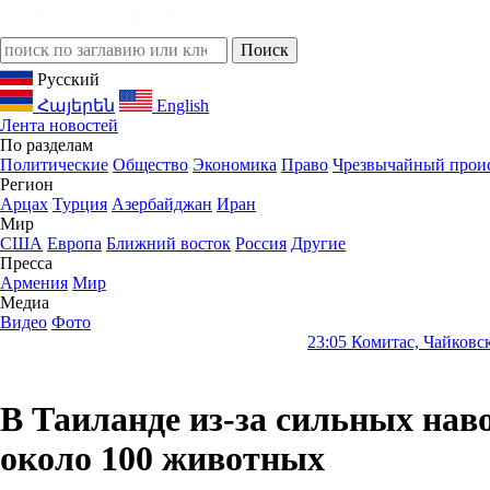
Русский
Հայերեն
English
Лента новостей
По разделам
Политические
Общество
Экономика
Право
Чрезвычайный прои
Регион
Арцах
Турция
Азербайджан
Иран
Мир
США
Европа
Ближний восток
Россия
Другие
Пресса
Армения
Мир
Медиа
Видео
Фото
23:05
Комитас, Чайковский, Беттине
В Таиланде из-за сильных нав
около 100 животных