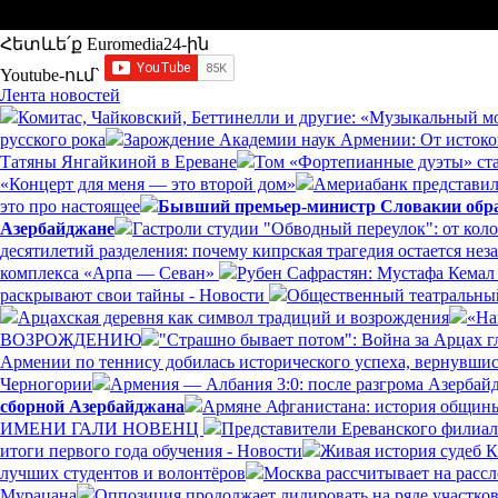
Հետևե՛ք Euromedia24-ին
Youtube-ում`
Лента новостей
Комитас, Чайковский, Беттинелли и другие: «Музыкальный м
русского рока
Зарождение Академии наук Армении: От истоко
Татяны Янгайкиной в Ереване
Том «Фортепианные дуэты» ст
«Концерт для меня — это второй дом»
Америабанк представил 
это про настоящее
Бывший премьер-министр Словакии обрат
Азербайджане
Гастроли студии "Обводный переулок": от кол
десятилетий разделения: почему кипрская трагедия остается н
комплекса «Арпа — Севан»
Рубен Сафрастян: Мустафа Кемал 
раскрывают свои тайны - Новости
Общественный театральный
Арцахская деревня как символ традиций и возрождения
«На
ВОЗРОЖДЕНИЮ
"Страшно бывает потом": Война за Арцах г
Армении по теннису добилась исторического успеха, вернувшись
Черногории
Армения — Албания 3:0: после разгрома Азерба
сборной Азербайджана
Армяне Афганистана: история общины
ИМЕНИ ГАЛИ НОВЕНЦ
Представители Ереванского филиал
итоги первого года обучения - Новости
Живая история судеб 
лучших студентов и волонтёров
Москва рассчитывает на расс
Мурацана
Оппозиция продолжает лидировать на ряде участко