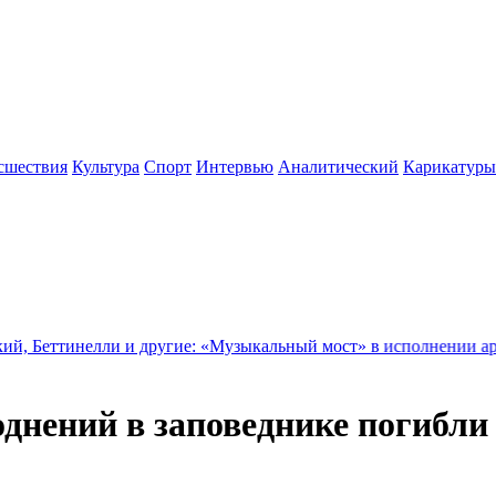
сшествия
Культура
Спорт
Интервью
Аналитический
Карикатуры
лли и другие: «Музыкальный мост» в исполнении арцахского «В
однений в заповеднике погибли