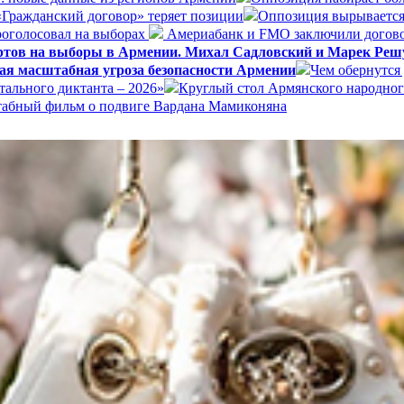
«Гражданский договор» теряет позиции
Оппозиция вырывается
оголосовал на выборах
Америабанк и FMO заключили догово
ертов на выборы в Армении. Михал Садловский и Марек Реш
ая масштабная угроза безопасности Армении
Чем обернутся
ального диктанта – 2026»
Круглый стол Армянского народног
штабный фильм о подвиге Вардана Мамиконяна