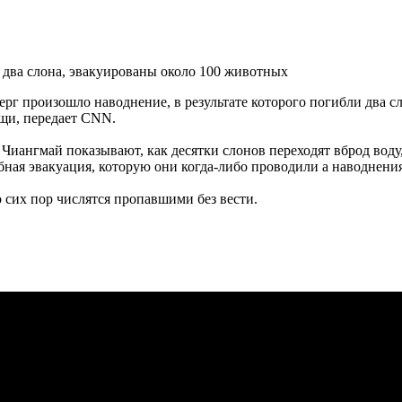
ерг произошло наводнение, в результате которого погибли два с
ощи, передает СNN.
 Чиангмай показывают, как десятки слонов переходят вброд воду
абная эвакуация, которую они когда-либо проводили а наводне
 сих пор числятся пропавшими без вести.