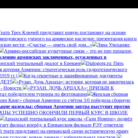
еатр Трех Ключей представит новую постановку на основе
 мордовского ученого на армянское наследие: презентация книги
нские вести: «Счастье — иметь свой дом...»
Ляна Улиханян:
Армяно-российские культурные связи – это не про прошлое,
ождению армянских заключенных, осужденных в
инский театральный диалог в Ереване
Dialogorg.ru: Пять
ая артерия Армении: стратегическая роль гидротехнического
1919 гг.)
Когда секретные и зашифрованные документы
ДЕТ!
«Рузан. Дочь Арцаха»: история, которая не закончилась
 - Новости
«РУЗАН. ДОЧЬ АРЦАХА»: ПРИЗЫВ К
тал победителем турнира по фехтованию
Женская сборная
жин Кинг» сборная Армении со счётом 3:0 победила сборную
ьшие надежды: сборная Армении завтра выступит против
ХЦЫ УСПЕШНО ОКОНЧИЛИ ПЕРВЫЙ КУРС В ШКОЛЕ
Арцахский театральный курс школы «Гали Новенц» подвёл
игает филиал вперёд: в Ереванском филиале РЭУ отметили
 театр представит на ереванской сцене историческую драму
ьше голосов: новые данные с избирательных участков