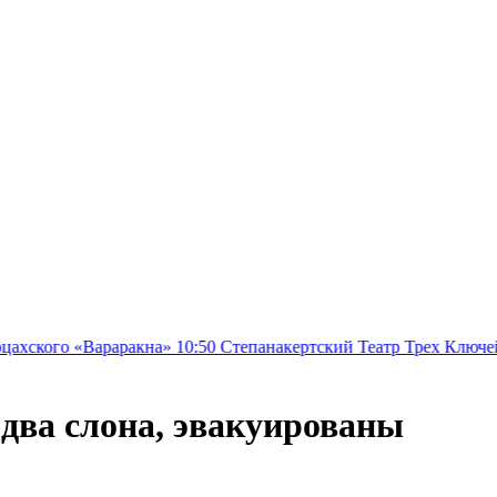
араракна»
10:50
Степанакертский Театр Трех Ключей представит 
 два слона, эвакуированы