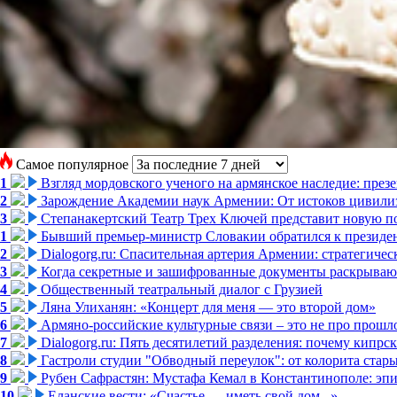
Самое популярное
1
Взгляд мордовского ученого на армянское наследие: пре
2
Зарождение Академии наук Армении: От истоков цивилиз
3
Степанакертский Театр Трех Ключей представит новую по
1
Бывший премьер-министр Словакии обратился к президен
2
Dialogorg.ru: Спасительная артерия Армении: стратегиче
3
Когда секретные и зашифрованные документы раскрывают
4
Общественный театральный диалог с Грузией
5
Ляна Улиханян: «Концерт для меня — это второй дом»
6
Армяно-российские культурные связи – это не про прошло
7
Dialogorg.ru: Пять десятилетий разделения: почему кипр
8
Гастроли студии "Обводный переулок": от колорита стар
9
Рубен Сафрастян: Мустафа Кемал в Константинополе: эпиз
10
Еланские вести: «Счастье — иметь свой дом...»