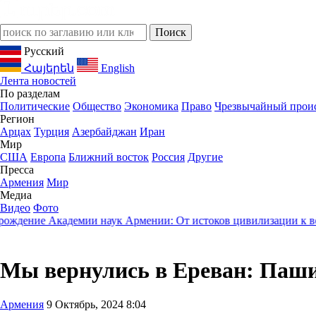
Русский
Հայերեն
English
Лента новостей
По разделам
Политические
Общество
Экономика
Право
Чрезвычайный прои
Регион
Арцах
Турция
Азербайджан
Иран
Мир
США
Европа
Ближний восток
Россия
Другие
Пресса
Армения
Мир
Медиа
Видео
Фото
демии наук Армении: От истоков цивилизации к вершинам сов
Мы вернулись в Ереван: Паш
Армения
9 Октябрь, 2024 8:04