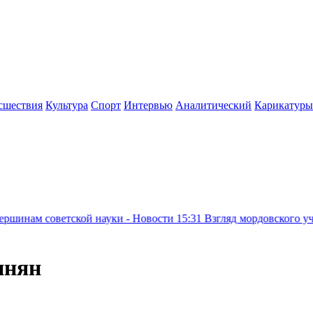
сшествия
Культура
Спорт
Интервью
Аналитический
Карикатуры
етской науки - Новости
15:31
Взгляд мордовского ученого на ар
инян