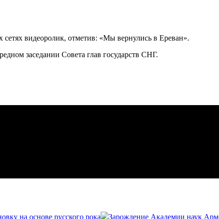
сетях видеоролик, отметив: «Мы вернулись в Ереван».
редном заседании Совета глав государств СНГ.
овку на основе русского рока
Зарождение Академии наук Арме