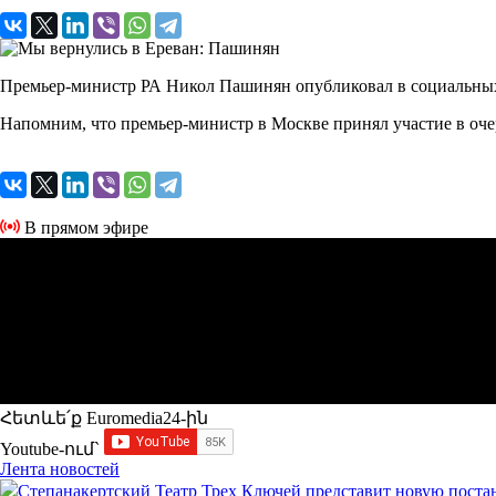
Премьер-министр РА Никол Пашинян опубликовал в социальных 
Напомним, что премьер-министр в Москве принял участие в оче
В прямом эфире
Հետևե՛ք Euromedia24-ին
Youtube-ում`
Лента новостей
Степанакертский Театр Трех Ключей представит новую постан