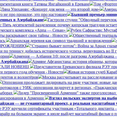
 презентация книги Татяны Янгайкиной в Ереване
Том «Фортеп
Ляна Улиханян: «Концерт для меня — это второй дом»
Америа
о не про прошлое, это про настоящее
Бывший премьер-минист
денных в Азербайджане
Гастроли студии "Обводный переулок"
ru: Пять десятилетий разделения: почему кипрская трагедия ост
нического комплекса «Арпа — Севан»
Рубен Сафрастян: Мустаф
ты раскрывают свои тайны - Новости
Общественный театраль
лась
Арцахская деревня как символ традиций и возрождения
ВОЗРОЖДЕНИЮ
"Страшно бывает потом": Война за Арцах глаза
 по теннису добилась исторического успеха, вернувшись во II г
гории
Армения — Албания 3:0: после разгрома Азербайджана 
й Азербайджана
Армяне Афганистана: история общины, котора
 ГАЛИ НОВЕНЦ
Представители Ереванского филиала РЭУ при
и первого года обучения - Новости
Живая история судеб Кара
удентов и волонтёров
Москва рассчитывает на расследование 
Оппозиция продолжает лидировать на ряде участков: новые д
ротоколов с УИК: оппозиция лидирует в регионах, «Граждански
выборах
Лидер "Просвещенной Армении" также проголосовал
нансирования в Армении
Взгляд польских экспертов на вы
айджан — не гуманитарный проект, а реальная масштабная у
е РЭУ вручили сертификаты участникам «Тотального диктанта –
арайр на большом экране: в июле выйдет масштабный фильм о 