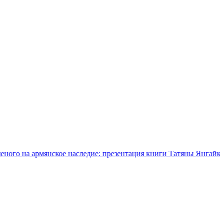
мянское наследие: презентация книги Татяны Янгайкиной в Ере