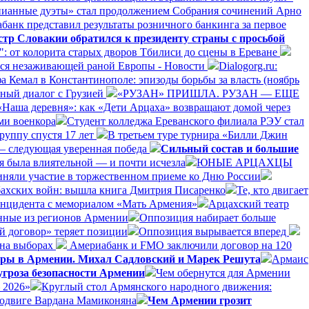
ианные дуэты» стал продолжением Собрания сочинений Арно
банк представил результаты розничного банкинга за первое
р Словакии обратился к президенту страны с просьбой
: от колорита старых дворов Тбилиси до сцены в Ереване
ается незаживающей раной Европы - Новости
Dialogorg.ru:
а Кемал в Константинополе: эпизоды борьбы за власть (ноябрь
ный диалог с Грузией
«РУЗАН» ПРИШЛА. РУЗАН — ЕЩЕ
«Наша деревня»: как «Дети Арцаха» возвращают домой через
ми военкора
Студент колледжа Ереванского филиала РЭУ стал
руппу спустя 17 лет
В третьем туре турнира «Билли Джин
— следующая уверенная победа
Сильный состав и большие
я была влиятельной — и почти исчезла
ЮНЫЕ АРЦАХЦЫ
няли участие в торжественном приеме ко Дню России
бахских войн: вышла книга Дмитрия Писаренко
Те, кто двигает
инцидента с мемориалом «Мать Армения»
Арцахский театр
анные из регионов Армении
Оппозиция набирает больше
й договор» теряет позиции
Оппозиция вырывается вперед
 на выборах
Америабанк и FMO заключили договор на 120
боры в Армении. Михал Садловский и Марек Решута
Армаис
гроза безопасности Армении
Чем обернутся для Армении
 2026»
Круглый стол Армянского народного движения:
подвиге Вардана Мамиконяна
Чем Армении грозит