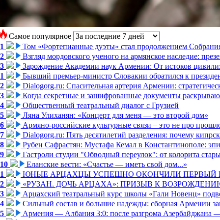
Самое популярное
1
Том «Фортепианные дуэты» стал продолжением Собрани
2
Взгляд мордовского ученого на армянское наследие: пре
3
Зарождение Академии наук Армении: От истоков цивилиз
1
Бывший премьер-министр Словакии обратился к президен
2
Dialogorg.ru: Спасительная артерия Армении: стратегиче
3
Когда секретные и зашифрованные документы раскрывают
4
Общественный театральный диалог с Грузией
5
Ляна Улиханян: «Концерт для меня — это второй дом»
6
Армяно-российские культурные связи – это не про прошло
7
Dialogorg.ru: Пять десятилетий разделения: почему кипр
8
Рубен Сафрастян: Мустафа Кемал в Константинополе: эпиз
9
Гастроли студии "Обводный переулок": от колорита стар
10
Еланские вести: «Счастье — иметь свой дом...»
1
ЮНЫЕ АРЦАХЦЫ УСПЕШНО ОКОНЧИЛИ ПЕРВЫЙ К
2
«РУЗАН. ДОЧЬ АРЦАХА»: ПРИЗЫВ К ВОЗРОЖДЕНИ
3
Арцахский театральный курс школы «Гали Новенц» подвё
4
Сильный состав и большие надежды: сборная Армении за
5
Армения — Албания 3:0: после разгрома Азербайджана —