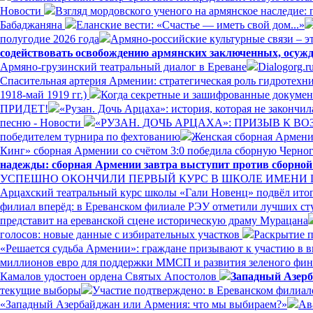
Новости
Взгляд мордовского ученого на армянское наследие:
Бабаджаняна
Еланские вести: «Счастье — иметь свой дом...»
полугодие 2026 года
Армяно-российские культурные связи – эт
содействовать освобождению армянских заключенных, осуж
Армяно-грузинский театральный диалог в Ереване
Dialogorg.
Спасительная артерия Армении: стратегическая роль гидротех
1918-май 1919 гг.)
Когда секретные и зашифрованные докумен
ПРИДЕТ!
«Рузан. Дочь Арцаха»: история, которая не закончи
песню - Новости
«РУЗАН. ДОЧЬ АРЦАХА»: ПРИЗЫВ К 
победителем турнира по фехтованию
Женская сборная Армении
Кинг» сборная Армении со счётом 3:0 победила сборную Черно
надежды: сборная Армении завтра выступит против сборно
УСПЕШНО ОКОНЧИЛИ ПЕРВЫЙ КУРС В ШКОЛЕ ИМЕНИ
Арцахский театральный курс школы «Гали Новенц» подвёл итог
филиал вперёд: в Ереванском филиале РЭУ отметили лучших ст
представит на ереванской сцене историческую драму Мурацана
голосов: новые данные с избирательных участков
Раскрытие п
«Решается судьба Армении»: граждане призывают к участию в 
миллионов евро для поддержки ММСП и развития зеленого фи
Камалов удостоен ордена Святых Апостолов
Западный Азерб
текущие выборы
Участие подтверждено: в Ереванском филиал
«Западный Азербайджан или Армения: что мы выбираем?»
Ав