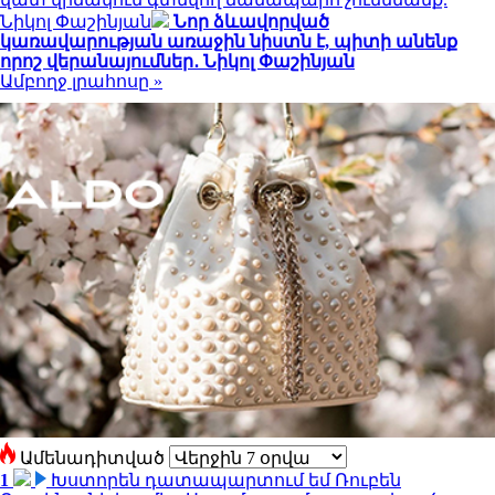
Նիկոլ Փաշինյան
Նոր ձևավորված
կառավարության առաջին նիստն է, պիտի անենք
որոշ վերանայումներ․ Նիկոլ Փաշինյան
Ամբողջ լրահոսը »
Ամենադիտված
1
Խստորեն դատապարտում եմ Ռուբեն