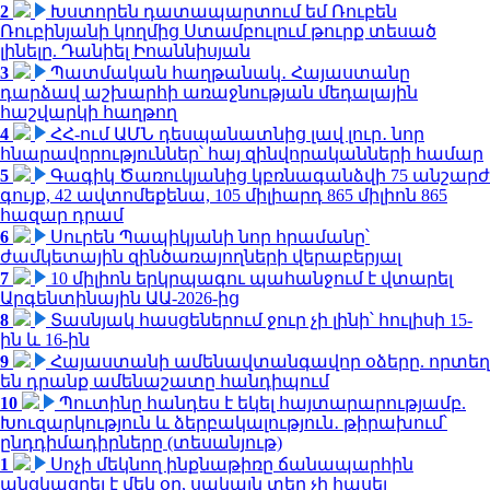
2
Խստորեն դատապարտում եմ Ռուբեն
Ռուբինյանի կողմից Ստամբուլում թուրք տեսած
լինելը. Դանիել Իոաննիսյան
3
Պատմական հաղթանակ․ Հայաստանը
դարձավ աշխարհի առաջնության մեդալային
հաշվարկի հաղթող
4
ՀՀ-ում ԱՄՆ դեսպանատնից լավ լուր․ նոր
հնարավորություններ՝ հայ զինվորականների համար
5
Գագիկ Ծառուկյանից կբռնագանձվի 75 անշարժ
գույք, 42 ավտոմեքենա, 105 միլիարդ 865 միլիոն 865
հազար դրամ
6
Սուրեն Պապիկյանի նոր հրամանը՝
ժամկետային զինծառայողների վերաբերյալ
7
10 միլիոն երկրպագու պահանջում է վտարել
Արգենտինային ԱԱ-2026-ից
8
Տասնյակ հասցեներում ջուր չի լինի՝ հուլիսի 15-
ին և 16-ին
9
Հայաստանի ամենավտանգավոր օձերը. որտեղ
են դրանք ամենաշատը հանդիպում
10
Պուտինը հանդես է եկել հայտարարությամբ.
Խուզարկություն և ձերբակալություն․ թիրախում՝
ընդդիմադիրները (տեսանյութ)
1
Սոչի մեկնող ինքնաթիռը ճանապարհին
անցկացրել է մեկ օր, սակայն տեղ չի հասել