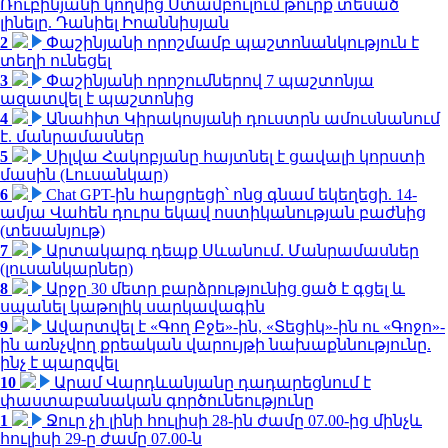
Ռուբինյանի կողմից Ստամբուլում թուրք տեսած
լինելը. Դանիել Իոաննիսյան
2
Փաշինյանի որոշմամբ պաշտոնանկություն է
տեղի ունեցել
3
Փաշինյանի որոշումներով 7 պաշտոնյա
ազատվել է պաշտոնից
4
Անահիտ Կիրակոսյանի դուստրն ամուսնանում
է. մանրամասներ
5
Սիլվա Հակոբյանը հայտնել է ցավալի կորստի
մասին (Լուսանկար)
6
Chat GPT-ին հարցրեցի՝ ոնց գնամ եկեղեցի. 14-
ամյա Վահեն դուրս եկավ ոստիկանության բաժնից
(տեսանյութ)
7
Արտակարգ դեպք Սևանում. Մանրամասներ
(լուսանկարներ)
8
Արջը 30 մետր բարձրությունից ցած է գցել և
սպանել կաթոլիկ սարկավագին
9
Ավարտվել է «Գող Բջե»-ին, «Տեցիկ»-ին ու «Գոջո»-
ին առնչվող քրեական վարույթի նախաքննությունը.
ինչ է պարզվել
10
Արամ Վարդևանյանը դադարեցնում է
փաստաբանական գործունեությունը
1
Ջուր չի լինի հուլիսի 28-ին ժամը 07.00-ից մինչև
հուլիսի 29-ը ժամը 07.00-ն