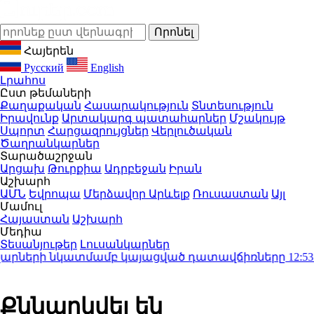
Հայերեն
Русский
English
Լրահոս
Ըստ թեմաների
Քաղաքական
Հասարակություն
Տնտեսություն
Իրավունք
Արտակարգ պատահարներ
Մշակույթ
Սպորտ
Հարցազրույցներ
Վերլուծական
Ծաղրանկարներ
Տարածաշրջան
Արցախ
Թուրքիա
Ադրբեջան
Իրան
Աշխարհ
ԱՄՆ
Եվրոպա
Մերձավոր Արևելք
Ռուսաստան
Այլ
Մամուլ
Հայաստան
Աշխարհ
Մեդիա
Տեսանյութեր
Լուսանկարներ
րների նկատմամբ կայացված դատավճիռները
12:53
Պահ
Քննարկվել են