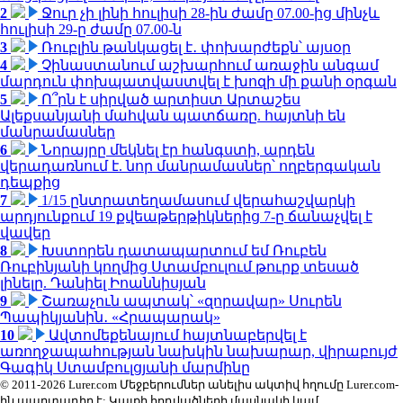
2
Ջուր չի լինի հուլիսի 28-ին ժամը 07.00-ից մինչև
հուլիսի 29-ը ժամը 07.00-ն
3
Ռուբլին թանկացել է․ փոխարժեքն՝ այսօր
4
Չինաստանում աշխարհում առաջին անգամ
մարդուն փոխպատվաստվել է խոզի մի քանի օրգան
5
Ո՞րն է սիրված արտիստ Արտաշես
Ալեքսանյանի մահվան պատճառը. հայտնի են
մանրամասներ
6
Նորայրը մեկնել էր հանգստի, արդեն
վերադառնում է. նոր մանրամասներ՝ ողբերգական
դեպքից
7
1/15 ընտրատեղամասում վերահաշվարկի
արդյունքում 19 քվեաթերթիկներից 7-ը ճանաչվել է
վավեր
8
Խստորեն դատապարտում եմ Ռուբեն
Ռուբինյանի կողմից Ստամբուլում թուրք տեսած
լինելը. Դանիել Իոաննիսյան
9
Շառաչուն ապտակ՝ «զորավար» Սուրեն
Պապիկյանին․ «Հրապարակ»
10
Ավտոմեքենայում հայտնաբերվել է
առողջապահության նախկին նախարար, վիրաբույժ
Գագիկ Ստամբուլցյանի մարմինը
© 2011-2026 Lurer.com Մեջբերումներ անելիս ակտիվ հղումը Lurer.com-
ին պարտադիր է: Կայքի հոդվածների մասնակի կամ