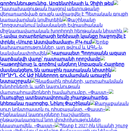
գործունեությունից․ Արգենտինայի և Չիլիի թեմ
Դատախազության հայցով պետությանը
վերադարձված գույքն ամրացվել է Պետական գույքի
կառավարման կոմիտեին
Փաշինյանը
Ղրղզստանում կմասնակցի Եվրասիական
միջկառավարական խորհրդի հերթական նիստին
5-ամյա օտարերկրացի երեխայի կյանքը հաջողվել է
փրկել «Սուրբ Աստվածամայր» ԲԿ-ում
Երեք
նախարարություններ, այդ թվում և ԱԳՆ-ն,
կանվանափոխվեն
Կարապետ Պողոսյանն ազատ
կարձակվի վաղը՝ դատարանի որոշմամբ
Կաթողիկոսը և գործով անցնող Սրբազան Հայրերը
մասնակցելու են առաջին դատական նիստին
ՈՒՂԻՂ․ ՀՀ ԱԺ իններորդ գումարման առաջին
նստաշրջան
Գնաճային ռիսկերի, արտահանման
խնդիրների և աճի կայունության
մարտահրավերների համախումբը. «Փաստ»
Ուսուցիչը ատեստավորումը չհաղթահարեց,
կհեռանա դպրոցից. Նիկոլ Փաշինյան
Քաղաքական
սուր կոնտրաստն ու դիսբալանսը. «Փաստ»
Ինքնակամ կառույցները հաշվառելու
ընթացակարգում նոր փոփոխություններ
կկատարվեն. «Փաստ»
Պետք է 2027-ին Սևանի շուրջ
վատ վիճակում գտնվող ճանապարհ չունենանք.