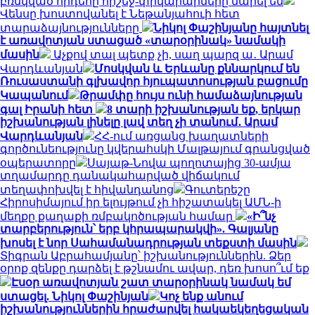
բռնկված հրդեհը հրշեջ-փրկարարները մարել են
Վենսը խոստովանել է Նեթանյահուի հետ
տարաձայնությունները
Նիկոլ Փաշինյանը հայտնել
է առավոտյան ստացած «տարօրինակ» նամակի
մասին
Աչքով տալ պետք չի, սաղ պարզ ա․ Արամ
Վարդևանյան
Մոսկվան և Երևանը քննարկում են
Ռուսաստանի գլխավոր հյուպատոսության բացումը
Կապանում
Թրամփը հույս ունի համաձայնության
գալ Իրանի հետ
8 տարի իշխանության եք, երկար
իշխանության լինելը լավ տեղ չի տանում․ Արամ
Վարդևանյան
ՀՀ-ում առցանց խաղատների
գործունեությունը կվերահսկի Մալթայում գրանցված
օպերատորը
Սայաթ-Նովա պողոտայից 30-ամյա
տղամարդը դանակահարված վիճակում
տեղափոխվել է հիվանդանոց
Գուտերեշը
Հիրոսիմայում իր ելույթում չի հիշատակել ԱՄՆ-ի
մեղքը քաղաքի ռմբակոծության համար
«Ի՞նչ
տարբերություն՝ երբ կհրապարակվի». Գալյանը
խոսել է նոր Սահամանադրության տեքստի մասին
Տիգրան Աբրահամյանը՝ իշխանություններին. Ձեր
օրոք զենքը դարձել է թշնամու ավար, դեռ խոսո՞ւմ եք
Էսօր առավոտյան շատ տարօրինակ նամակ եմ
ստացել. Նիկոլ Փաշինյան
Կոչ ենք անում
իշխանություններին հրաժարվել հակաեկեղեցական