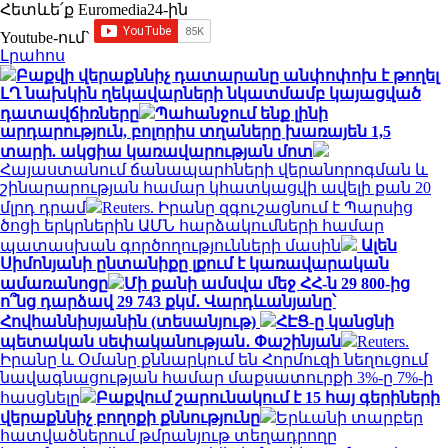
Հետևե՛ք Euromedia24-ին
Youtube-ում`
Լրահոս
Բաքվի վերաքննիչ դատարանը անփոփոխ է թողել
ԼՂ նախկին ղեկավարների նկատմամբ կայացված
դատավճիռները
Պահանջում ենք լինի
արդարություն, բոլորիս տղաները խառայեն 1,5
տարի. ակցիա կառավարության մոտ
Հայաստանում ճանապարհների վերանորոգման և
շինարարության համար կհատկացվի ավելի քան 20
մլրդ դրամ
Reuters. Իրանը զգուշացնում է Պարսից
ծոցի երկրներին ԱՄՆ հարձակումների համար
պատասխան գործողությունների մասին
Ալեն
Սիմոնյանի ընտանիքը լքում է կառավարական
ամառանոցը
Մի քանի ամսվա մեջ ՀՀ-ն 29 800-ից
ո՞նց դարձավ 29 743 քկմ․ Վարդևանյանը՝
Հովհաննիսյանին (տեսանյութ)
ՀԷՑ-ը կանցնի
պետական սեփականության․ Փաշինյան
Reuters.
Իրանը և Օմանը քննարկում են Հորմուզի նեղուցում
նավագնացության համար մաքսատուրքի 3%-ը 7%-ի
հասցնելը
Բաքվում շարունակում է 15 հայ գերիների
վերաքննիչ բողոքի քննությունը
Երևանի տարբեր
հատվածներում թմրանյութ տեղադրողը