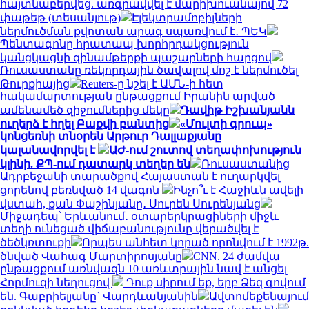
հայտնաբերվեց. առգրավվել է մարիխուանայով 72
փաթեթ (տեսանյութ)
Էլեկտրամոբիլների
ներմուծման քվոտան արագ սպառվում է․ ՊԵԿ
Պենտագոնը հրատապ խորհրդակցություն
կանցկացնի զինամթերքի պաշարների հարցով
Ռուսաստանը ռեկորդային ծավալով մոշ է ներմուծել
Թուրքիայից
Reuters-ը նշել է ԱՄՆ-ի հետ
հակամարտության ընթացքում Իրանին արված
ամենամեծ զիջումներից մեկը
Դավիթ Իշխանյանն
ուղերձ է հղել Բաքվի բանտից
«Մուլտի գրուպ»
կոնցեռնի տնօրեն Արթուր Դալլաքյանը
կալանավորվել է
ԱԺ-ում շուտով տեղափոխություն
կլինի. ՔՊ-ում դատարկ տեղեր են
Ռուսաստանից
Ադրբեջանի տարածքով Հայաստան է ուղարկվել
ցորենով բեռնված 14 վագոն
Ինչո՞ւ է Հաջիևն ավելի
վստահ, քան Փաշինյանը․ Սուրեն Սուրենյանց
Միջադեպ՝ Երևանում․ օտարերկրացիների միջև
տեղի ունեցած վիճաբանությունը վերածվել է
ծեծկռտուքի
Որպես անհետ կորած որոնվում է 1992թ.
ծնված Վահագ Մարտիրոսյանը
CNN. 24 ժամվա
ընթացքում առնվազն 10 առևտրային նավ է անցել
Հորմուզի նեղուցով
Դուք սիրում եք, երբ Ձեզ գովում
են. Գաբրիելյանը` Վարդևանյանին
Ավտոմեքենայում