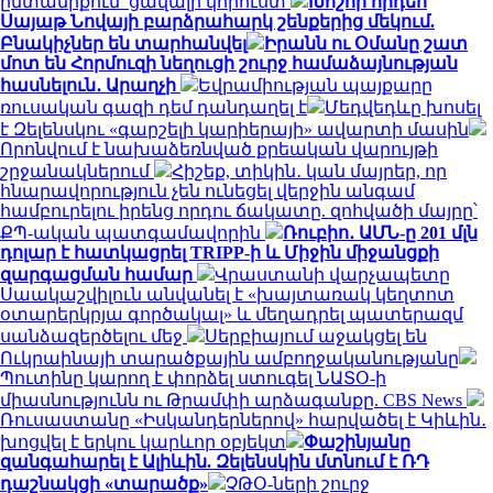
ընտանիքում՝ ցավալի կորուստ
Խոշոր հրդեհ
Սայաթ Նովայի բարձրահարկ շենքերից մեկում.
Բնակիչներ են տարհանվել
Իրանն ու Օմանը շատ
մոտ են Հորմուզի նեղուցի շուրջ համաձայնության
հասնելուն․ Արաղչի
Եվրամիության պայքարը
ռուսական գազի դեմ դանդաղել է
Մեդվեդևը խոսել
է Զելենսկու «գարշելի կարիերայի» ավարտի մասին
Որոնվում է նախաձեռնված քրեական վարույթի
շրջանակներում
Հիշեք, տիկին․ կան մայրեր, որ
հնարավորություն չեն ունեցել վերջին անգամ
համբուրելու իրենց որդու ճակատը. զոհվածի մայրը՝
ՔՊ-ական պատգամավորին
Ռուբիո․ ԱՄՆ-ը 201 մլն
դոլար է հատկացրել TRIPP-ի և Միջին միջանցքի
զարգացման համար
Վրաստանի վարչապետը
Սաակաշվիլուն անվանել է «խայտառակ կեղտոտ
օտարերկրյա գործակալ» և մեղադրել պատերազմ
սանձազերծելու մեջ
Սերբիայում աջակցել են
Ուկրաինայի տարածքային ամբողջականությանը
Պուտինը կարող է փորձել ստուգել ՆԱՏՕ-ի
միասնությունն ու Թրամփի արձագանքը. CBS News
Ռուսաստանը «Իսկանդերներով» հարվածել է Կիևին․
խոցվել է երկու կարևոր օբյեկտ
Փաշինյանը
զանգահարել է Ալիևին. Զելենսկին մտնում է ՌԴ
դաշնակցի «տարածք»
ՉԹՕ-ների շուրջ