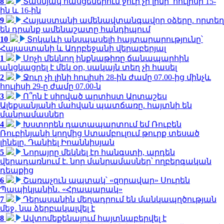
8
Տասնյակ հասցեներում ջուր չի լինի՝ հուլիսի 15-
ին և 16-ին
9
Հայաստանի ամենավտանգավոր օձերը. որտեղ
են դրանք ամենաշատը հանդիպում
10
Տոկաևի անսպասելի հայտարարությունը՝
Հայաստանի և Ադրբեջանի վերաբերյալ
1
Սոչի մեկնող ինքնաթիռը ճանապարհին
անցկացրել է մեկ օր, սակայն տեղ չի հասել
2
Ջուր չի լինի հուլիսի 28-ին ժամը 07.00-ից մինչև
հուլիսի 29-ը ժամը 07.00-ն
3
Ո՞րն է սիրված արտիստ Արտաշես
Ալեքսանյանի մահվան պատճառը. հայտնի են
մանրամասներ
4
Խստորեն դատապարտում եմ Ռուբեն
Ռուբինյանի կողմից Ստամբուլում թուրք տեսած
լինելը. Դանիել Իոաննիսյան
5
Նորայրը մեկնել էր հանգստի, արդեն
վերադառնում է. նոր մանրամասներ՝ ողբերգական
դեպքից
6
Շառաչուն ապտակ՝ «զորավար» Սուրեն
Պապիկյանին․ «Հրապարակ»
7
Դերասանին մեղադրում են մանկապղծության
մեջ․ նա ձերբակալվել է
8
Ավտոմեքենայում հայտնաբերվել է