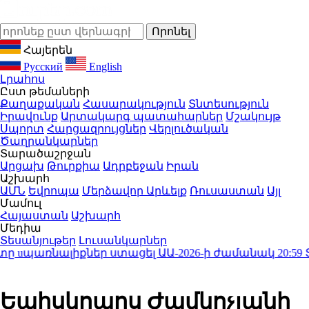
Հայերեն
Русский
English
Լրահոս
Ըստ թեմաների
Քաղաքական
Հասարակություն
Տնտեսություն
Իրավունք
Արտակարգ պատահարներ
Մշակույթ
Սպորտ
Հարցազրույցներ
Վերլուծական
Ծաղրանկարներ
Տարածաշրջան
Արցախ
Թուրքիա
Ադրբեջան
Իրան
Աշխարհ
ԱՄՆ
Եվրոպա
Մերձավոր Արևելք
Ռուսաստան
Այլ
Մամուլ
Հայաստան
Աշխարհ
Մեդիա
Տեսանյութեր
Լուսանկարներ
uպառնալիքներ ստացել ԱԱ-2026-ի ժամանակ
20:59
ՏԱՍՍ․
Եպիսկոպոս Ժամկոչյանի