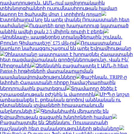
դավադրություն․ ԱՄՆ-ում այլմոլորակային
տեխնոլոգիաների ուսումնասիրության համար
կարող էր ծախսվել մոտ 1 տրիլիոն դոլար
Էստոնիայում կոչ են արել փակել Ռուսաստանի հետ
սահմանը
Ուգալդեի գոլը խաղադրույք կատարած
անձին ավելի քան 2,5 միլիոն ռուբլի է բերել
«Արսենալը» պայթեցրեց տրանսֆերային շուկան․
Բրունո Գիմարայեշը՝ £75 մլն-ով
Ռուսաստանում
կարևոր նախազգուշացում են արել Եվրամիությանը
Չինաստանը պատրաստ է խորացնել Հայաստանի
հետ ռազմավարական գործընկերությունը․ Վան Ին՝
Միրզոյանին
Զելենսկին բացահայտել է ԱՄՆ-ի հետ
Patriot-ի հրթիռների մատակարարման
պայմանավորվածությունները
Փաշինյան․ TRIPP-ը
կփոխի Հայաստանի դիրքը համաշխարհային
ներդրումային քարտեզում
Տղամարդը ծեծել է
շտապօգնության բժշկին և վարորդին
ՄԻՊ-ը կոշտ
արձագանքել է․ քրեական գործով անձնական ու
ընտանեկան տվյալների հրապարակումն
անընդունելի է
Գերմանիային մեղադրել են
Եվրամիության գազային խնդիրների համար
Բացահայտվել են Զելենսկու՝ Ռուսաստանի
դաշնակցի հետ բանակցությունների թեմաները
Մեդվեդևը Ուրսուլա ֆոն դեր Լայենին արտասովոր