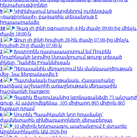
հետախուզվողներ
9
Կիլիկիայում կրակոցներով ուղեկցված
«ռազբորկայի» բացառիկ տեսանյութ է
հրապարակվել
10
Գազ չի լինի օգոստոսի 4-ին ժամը 09:00-ից մինչև
ժամը 18:00-ն
1
Ջուր չի լինի հուլիսի 28-ին ժամը 07.00-ից մինչև
հուլիսի 29-ը ժամը 07.00-ն
2
Խստորեն դատապարտում եմ Ռուբեն
Ռուբինյանի կողմից Ստամբուլում թուրք տեսած
լինելը. Դանիել Իոաննիսյան
3
Դերասանին մեղադրում են մանկապղծության
մեջ․ նա ձերբակալվել է
4
Պատմական հաղթանակ․ Հայաստանը
դարձավ աշխարհի առաջնության մեդալային
հաշվարկի հաղթող
5
Գագիկ Ծառուկյանից կբռնագանձվի 75 անշարժ
գույք, 42 ավտոմեքենա, 105 միլիարդ 865 միլիոն 865
հազար դրամ
6
Սուրեն Պապիկյանի նոր հրամանը՝
ժամկետային զինծառայողների վերաբերյալ
7
10 միլիոն երկրպագու պահանջում է վտարել
Արգենտինային ԱԱ-2026-ից