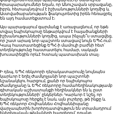
հրապարակումներ եղան, որ Անուշավան սրբազանը,
իբրև հետապնդվում է իշխանությունների կողմից և
Աստվածաբանության ֆակուլտետից իրեն հեռացրել
են այդ համատեքստում է։
Այս պարագայում զարմանք է առաջացնում, որ եթե
տվյալ եպիսկոպոսը ենթարկվում է հալածանքների
իշխանությունների կողմից, ապա ինչպե՞ս ստացվեց,
որ շատ արագ նոր պաշտոն ստացավ նույն ԵՊՀ-ում։
Կապ հաստատեցինք ԵՊՀ-ի մամուլի բաժնի հետ՝
տեղեկությունը հաստատելու համար, սակայն
խուսափեցին որևէ հստակ պատասխան տալ։
Ի դեպ, ԵՊՀ ռեկտորի դերակատարումը նույնպես
կարևոր է եղել Ժամկոչյանի նոր պաշտոնի
նշանակելու հարցում, քանի որ եպիսկոպոս
Ժամկոչյանը և ԵՊՀ ռեկտորը համահեղինակությամբ
գիտական աշխատանքի հեղինակներ են և ըստ
տեղեկությունների՝ ընկերներ։ Կարևոր է նշել, որ
եպիսկոպոսը հերքել է նաև այն լուրերը, թե ինքը և
ԵՊՀ ռեկտոր Հովհաննես Հովհաննիսյանը
վարչապետին խորհրդատվություն են տրամադրում
եկեղեցական թեմաների հարցերով՝ դրանք