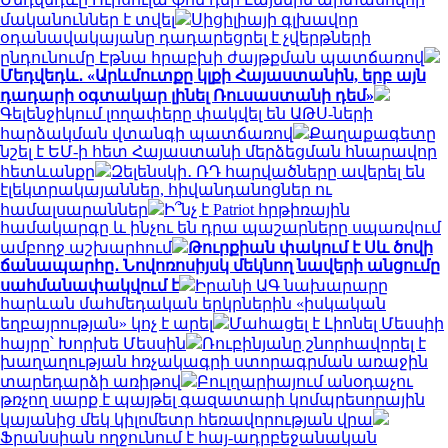
մականուններ է տվել
Սիցիլիայի գլխավոր
օդանավակայանը դադարեցրել է չվերթների
ընդունումը Էթնա հրաբխի ժայթքման պատճառով
Մեդվեդև․ «Արևմուտքը կլքի Հայաստանին, երբ այն
դադարի օգտակար լինել Ռուսաստանի դեմ»
Գելենջիկում լողափերը փակվել են ԱԹՍ-ների
հարձակման վտանգի պատճառով
Քաղաքագետը
նշել է ԵՄ-ի հետ Հայաստանի մերձեցման հնարավոր
հետևանքը
Զելենսկի․ ՌԴ հարվածները ավերել են
էլեկտրակայաններ, հիվանդանոցներ ու
համալսարաններ
Ի՞նչ է Patriot հրթիռային
համակարգը և ինչու են դրա պաշարները սպառվում
ամբողջ աշխարհում
Թուրքիան փակում է Սև ծովի
ճանապարհը․ Նովոռոսիյսկ մեկնող նավերի անցումը
սահմանափակվում է
Իրանի ԱԳ նախարարը
հարևան մահմեդական երկրներին «իսկական
եղբայրության» կոչ է արել
Մահացել է Լիոնել Մեսսիի
հայրը՝ Խորխե Մեսսին
Ռուբինյանը շնորհավորել է
խաղաղության հռչակագրի ստորագրման առաջին
տարեդարձի առիթով
Բուլղարիայում անօդաչու
թռչող սարք է պայթել գազատարի կոմպրեսորային
կայանից մեկ կիլոմետր հեռավորության վրա
Ֆրանսիան ողջունում է հայ-ադրբեջանական