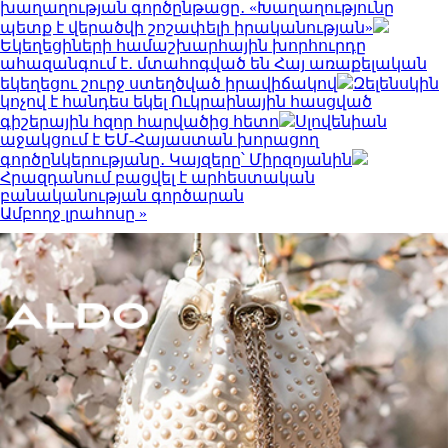
խաղաղության գործընթացը․ «Խաղաղությունը
պետք է վերածվի շոշափելի իրականության»
Եկեղեցիների համաշխարհային խորհուրդը
ահազանգում է․ մտահոգված են Հայ առաքելական
եկեղեցու շուրջ ստեղծված իրավիճակով
Զելենսկին
կոչով է հանդես եկել Ուկրաինային հասցված
գիշերային հզոր հարվածից հետո
Սլովենիան
աջակցում է ԵՄ-Հայաստան խորացող
գործընկերությանը․ Կայզերը՝ Միրզոյանին
Հրազդանում բացվել է արհեստական
բանականության գործարան
Ամբողջ լրահոսը »