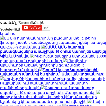
Հետևե՛ք Euromedia24-ին
Youtube-ում`
Լրահոս
ԱՄՆ-ի ոստիկանությունը բացահայտել է, թե որ
ֆուտբոլիստն է ամենաշատը uպառնալիքներ ստացել
ԱԱ-2026-ի ժամանակ
ՏԱՍՍ․ ԱՄՆ հատուկ
բանագնացներն առաջիկա 10 օրում կարող են այցելել
Կիև և Մոսկվա
Ինֆլուենսերներին կտուգանեն $5000
քաղաքական գովազդի համար
Մեդվեդևը
Արևմուտքի առաջնորդներին զգուշացրել է
հատուցման մասին
Դու ո՞վ ես, որ Կաթողիկոսին
ավազանի անունով ես դիմում․ Ամալյան (տեսանյութ)
Վուչիչը Զելենսկու հետ հանդիպումից հետո խոսել է
Ուկրաինայում հակամարտության ավարտի
ժամկետների մասին
Բելառուսում տղամարդը
սպանել է 10 ամսական աղջկան. Մանրամասներ
Փողը գետի պես կհոսի. Այս երեք կենդանակերպի
նշանները կհարստանան օգոստոսի վերջին
Մեսիի