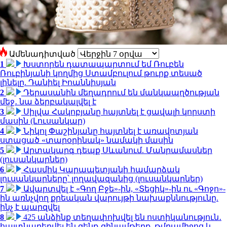
Ամենադիտված
1
Խստորեն դատապարտում եմ Ռուբեն
Ռուբինյանի կողմից Ստամբուլում թուրք տեսած
լինելը. Դանիել Իոաննիսյան
2
Դերասանին մեղադրում են մանկապղծության
մեջ․ նա ձերբակալվել է
3
Սիլվա Հակոբյանը հայտնել է ցավալի կորստի
մասին (Լուսանկար)
4
Նիկոլ Փաշինյանը հայտնել է առավոտյան
ստացած «տարօրինակ» նամակի մասին
5
Արտակարգ դեպք Սևանում. Մանրամասներ
(լուսանկարներ)
6
Հասմիկ Կարապետյանի համարձակ
լուսանկարները՝ լողավազանից (լուսանկարներ)
7
Ավարտվել է «Գող Բջե»-ին, «Տեցիկ»-ին ու «Գոջո»-
ին առնչվող քրեական վարույթի նախաքննությունը.
ինչ է պարզվել
8
425 անձինք տեղափոխվել են ոստիկանություն․
հայտնաբերվել են զենք-զինամթերք, թմրամիջոց և