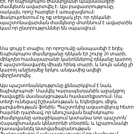
էր, որ եպիսկոպոս Ժամկոչյանի պայմանագրի
ժամկետն ավարտվել է։ Այս բացատրությունը,
սակայն, որոշ հարցեր է առաջացնում։
Ֆակուլտետում ոչ ոք տեղյակ չէր, որ դեկանի
պաշտոնավարման ժամկետը մոտենում է ավարտին
կամ որ ընտրություններ են սպասվում։
Սա ցույց է տալիս, որ որոշումը անսպասելի է եղել։
Եպիսկոպոս Ժամկոչյանը դեկան էր շուրջ 20 տարի,
մինչդեռ համալսարանի կանոններով դեկանը կարող
է պաշտոնավարել միայն հինգ տարի, և նույն անձը չի
կարող անընդմեջ երկու անգամից ավելի
վերընտրվել։
Այս պաշտոնանկությունը քննարկվում է նաև
եպիսկոպոսի՝ Սամվել Կարապետյանին աջակցող
հավաքին մասնակցության համատեքստում։ Սա
տեղի ունեցավ իշխանության և Եկեղեցու միջև
լարվածության ֆոնին։ Պաշտոնից ազատվելուց հետո
հայտնի դարձավ, որ Անուշավան եպիսկոպոս
Ժամկոչյանը առաջիկայում կստանա նոր պաշտոն՝
Հայագիտական կենտրոնի տնօրեն, և կշարունակի
դասավանդել Աստվածաբանության
ֆակուլտետում,այն պարագայում,որ մամուլում