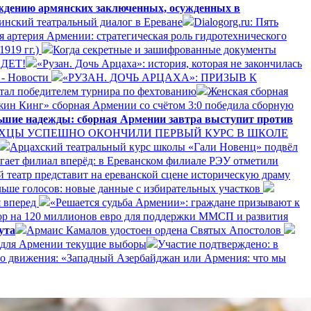
ождению армянских заключенных, осужденных в
инский театральный диалог в Ереване
Dialogorg.ru: Пять
ая артерия Армении: стратегическая роль гидротехнического
1919 гг.)
Когда секретные и зашифрованные документы
ДЕТ!
«Рузан. Дочь Арцаха»: история, которая не закончилась
 - Новости
«РУЗАН. ДОЧЬ АРЦАХА»: ПРИЗЫВ К
тал победителем турнира по фехтованию
Женская сборная
жин Кинг» сборная Армении со счётом 3:0 победила сборную
ьшие надежды: сборная Армении завтра выступит против
ХЦЫ УСПЕШНО ОКОНЧИЛИ ПЕРВЫЙ КУРС В ШКОЛЕ
Арцахский театральный курс школы «Гали Новенц» подвёл
игает филиал вперёд: в Ереванском филиале РЭУ отметили
 театр представит на ереванской сцене историческую драму
ьше голосов: новые данные с избирательных участков
 вперед
«Решается судьба Армении»: граждане призывают к
р на 120 миллионов евро для поддержки ММСП и развития
ута
Армаис Камалов удостоен ордена Святых Апостолов
 для Армении текущие выборы
Участие подтверждено: в
о движения: «Западный Азербайджан или Армения: что мы