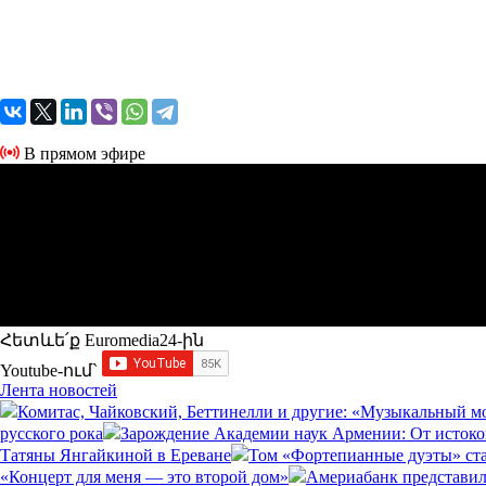
В прямом эфире
Հետևե՛ք Euromedia24-ին
Youtube-ում`
Лента новостей
Комитас, Чайковский, Беттинелли и другие: «Музыкальный м
русского рока
Зарождение Академии наук Армении: От истоко
Татяны Янгайкиной в Ереване
Том «Фортепианные дуэты» ст
«Концерт для меня — это второй дом»
Америабанк представил 