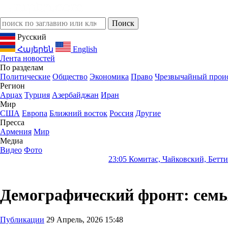
Русский
Հայերեն
English
Лента новостей
По разделам
Политические
Общество
Экономика
Право
Чрезвычайный прои
Регион
Арцах
Турция
Азербайджан
Иран
Мир
США
Европа
Ближний восток
Россия
Другие
Пресса
Армения
Мир
Медиа
Видео
Фото
23:05
Комитас, Чайковский, Беттинелли и друг
Демографический фронт: семь
Публикации
29 Апрель, 2026 15:48