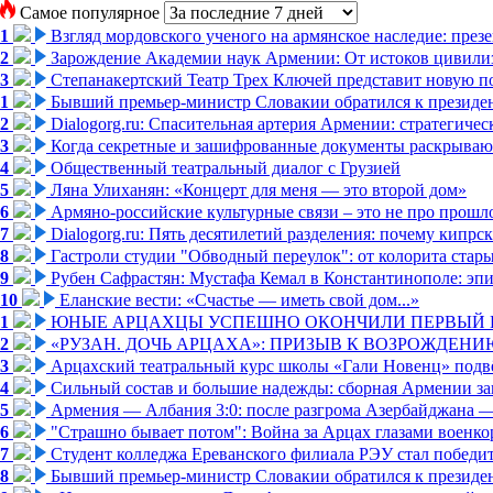
Самое популярное
1
Взгляд мордовского ученого на армянское наследие: пре
2
Зарождение Академии наук Армении: От истоков цивилиз
3
Степанакертский Театр Трех Ключей представит новую по
1
Бывший премьер-министр Словакии обратился к президен
2
Dialogorg.ru: Спасительная артерия Армении: стратегиче
3
Когда секретные и зашифрованные документы раскрывают
4
Общественный театральный диалог с Грузией
5
Ляна Улиханян: «Концерт для меня — это второй дом»
6
Армяно-российские культурные связи – это не про прошло
7
Dialogorg.ru: Пять десятилетий разделения: почему кипр
8
Гастроли студии "Обводный переулок": от колорита стар
9
Рубен Сафрастян: Мустафа Кемал в Константинополе: эпиз
10
Еланские вести: «Счастье — иметь свой дом...»
1
ЮНЫЕ АРЦАХЦЫ УСПЕШНО ОКОНЧИЛИ ПЕРВЫЙ К
2
«РУЗАН. ДОЧЬ АРЦАХА»: ПРИЗЫВ К ВОЗРОЖДЕНИ
3
Арцахский театральный курс школы «Гали Новенц» подвё
4
Сильный состав и большие надежды: сборная Армении за
5
Армения — Албания 3:0: после разгрома Азербайджана —
6
"Страшно бывает потом": Война за Арцах глазами военко
7
Студент колледжа Ереванского филиала РЭУ стал победи
8
Бывший премьер-министр Словакии обратился к президен