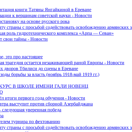
зентация книги Татяны Янгайкиной в Ереване
ации к вершинам советской науки - Новости
становку на основе русского рока
ту страны с просьбой содействовать освобождению армянских
ская роль гидротехнического комплекса «Арпа — Севан»
 свои тайны - Новости
е, это про настоящее
ская трагедия остается незаживающей раной Европы - Новости
ых дворов Тбилиси до сцены в Ереване
оды борьбы за власть (ноябрь 1918-май 1919 гг.)
УРС В ШКОЛЕ ИМЕНИ ГАЛИ НОВЕНЦ
Ю
л итоги первого года обучения - Новости
втра выступит против сборной Азербайджана
 следующая уверенная победа
ра
телем турнира по фехтованию
ту страны с просьбой содействовать освобождению армянских