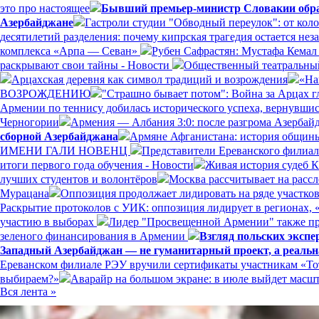
это про настоящее
Бывший премьер-министр Словакии обрат
Азербайджане
Гастроли студии "Обводный переулок": от кол
десятилетий разделения: почему кипрская трагедия остается н
комплекса «Арпа — Севан»
Рубен Сафрастян: Мустафа Кемал 
раскрывают свои тайны - Новости
Общественный театральный
Арцахская деревня как символ традиций и возрождения
«На
ВОЗРОЖДЕНИЮ
"Страшно бывает потом": Война за Арцах г
Армении по теннису добилась исторического успеха, вернувшись
Черногории
Армения — Албания 3:0: после разгрома Азерба
сборной Азербайджана
Армяне Афганистана: история общины
ИМЕНИ ГАЛИ НОВЕНЦ
Представители Ереванского филиал
итоги первого года обучения - Новости
Живая история судеб 
лучших студентов и волонтёров
Москва рассчитывает на расс
Мурацана
Оппозиция продолжает лидировать на ряде участко
Раскрытие протоколов с УИК: оппозиция лидирует в регионах, 
участию в выборах
Лидер "Просвещенной Армении" также пр
зеленого финансирования в Армении
Взгляд польских эксп
Западный Азербайджан — не гуманитарный проект, а реальн
Ереванском филиале РЭУ вручили сертификаты участникам «Тот
выбираем?»
Аварайр на большом экране: в июле выйдет мас
Вся лента »