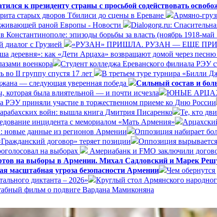
ился к президенту страны с просьбой содействовать освоб
орита старых дворов Тбилиси до сцены в Ереване
Армяно-груз
езаживающей раной Европы - Новости
Dialogorg.ru: Спасительн
в Константинополе: эпизоды борьбы за власть (ноябрь 1918-май 
 диалог с Грузией
«РУЗАН» ПРИШЛА. РУЗАН — ЕЩЕ ПРИ
ша деревня»: как «Дети Арцаха» возвращают домой через песню
лазами военкора
Студент колледжа Ереванского филиала РЭУ с
 во II группу спустя 17 лет
В третьем туре турнира «Билли Д
йджана — следующая уверенная победа
Сильный состав и бол
, которая была влиятельной — и почти исчезла
ЮНЫЕ АРЦА
а РЭУ приняли участие в торжественном приеме ко Дню России
Карабахских войн: вышла книга Дмитрия Писаренко
Те, кто дв
ледование инцидента с мемориалом «Мать Армения»
Арцахский
в: новые данные из регионов Армении
Оппозиция набирает бол
«Гражданский договор» теряет позиции
Оппозиция вырывается
оголосовал на выборах
Америабанк и FMO заключили догово
ертов на выборы в Армении. Михал Садловский и Марек Реш
ая масштабная угроза безопасности Армении
Чем обернутся
ального диктанта – 2026»
Круглый стол Армянского народног
штабный фильм о подвиге Вардана Мамиконяна