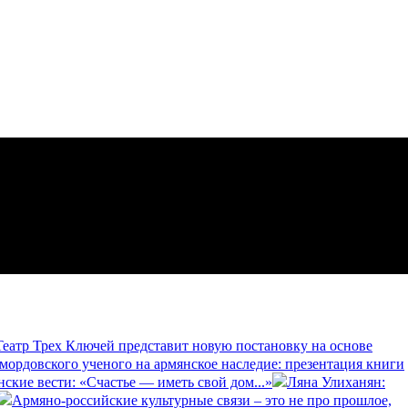
еатр Трех Ключей представит новую постановку на основе
 мордовского ученого на армянское наследие: презентация книги
нские вести: «Счастье — иметь свой дом...»
Ляна Улиханян:
Армяно-российские культурные связи – это не про прошлое,