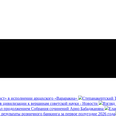
ост» в исполнении арцахского «Вараракна»
Степанакертский Т
в цивилизации к вершинам советской науки - Новости
Взгляд
ал продолжением Собрания сочинений Арно Бабаджаняна
Ела
результаты розничного банкинга за первое полугодие 2026 года