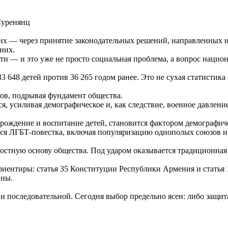
 их — через принятие законодательных решений, направленных 
них.
ти — и это уже не просто социальная проблема, а вопрос нацио
3 648 детей против 36 265 годом ранее. Это не сухая статистик
дов, подрывая фундамент общества.
, усиливая демографическое и, как следствие, военное давление
рождение и воспитание детей, становится фактором демографич
тся ЛГБТ-повестка, включая популяризацию однополых союзов и
нностную основу общества. Под ударом оказывается традиционн
риентиры: статья 35 Конституции Республики Армения и статья 
ины.
и последовательной. Сегодня выбор предельно ясен: либо защит