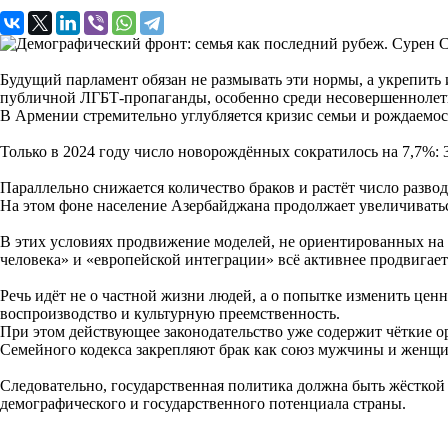
Будущий парламент обязан не размывать эти нормы, а укрепить
публичной ЛГБТ-пропаганды, особенно среди несовершеннолет
В Армении стремительно углубляется кризис семьи и рождаемос
Только в 2024 году число новорождённых сократилось на 7,7%: 3
Параллельно снижается количество браков и растёт число разво
На этом фоне население Азербайджана продолжает увеличиваться
В этих условиях продвижение моделей, не ориентированных на 
человека» и «европейской интеграции» всё активнее продвигае
Речь идёт не о частной жизни людей, а о попытке изменить це
воспроизводство и культурную преемственность.
При этом действующее законодательство уже содержит чёткие о
Семейного кодекса закрепляют брак как союз мужчины и женщ
Следовательно, государственная политика должна быть жёсткой 
демографического и государственного потенциала страны.