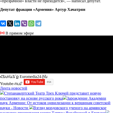
«прозрачной» власти не приходится», — написал депутат.
Депутат фракции «Армения» Артур Хачатрян
В прямом эфире
Հետևե՛ք Euromedia24-ին
Youtube-ում`
Лента новостей
Степанакертский Театр Трех Ключей представит новую
постановку на основе русского рока
Зарождение Академии
наук Армении: От истоков цивилизации к вершинам советской
науки - Новости
Взгляд мордовского ученого на армянское
наследие: презентация книги Татяны Янгайкиной в Ереване