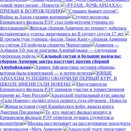
домой через песню - Новости
«РУЗАН. ДОЧЬ АРЦАХА»:
ПРИЗЫВ К ВОЗРОЖДЕНИЮ
"Страшно бывает потом":
Война за Арцах глазами военкора
Студент колледжа
Ереванского филиала РЭУ стал победителем турнира по
фехтованию
Женская сборная Армении по теннису добилась
исторического успеха, вернувшись во II группу спустя 17 лет
В третьем туре турнира «Билли Джин Кинг» сборная Армении
со счётом 3:0 победила сборную Черногории
Армения —
Албания 3:0: после разгрома Азербайджана — следующая
уверенная победа
Сильный состав и большие надежды:
сборная Армении завтра выступит против сборной
Азербайджана
Армяне Афганистана: история общины,
которая была влиятельной — и почти исчезла
ЮНЫЕ
АРЦАХЦЫ УСПЕШНО ОКОНЧИЛИ ПЕРВЫЙ КУРС В
ШКОЛЕ ИМЕНИ ГАЛИ НОВЕНЦ
Представители
Ереванского филиала РЭУ приняли участие в торжественном
приеме ко Дню России
Арцахский театральный курс школы
«Гали Новенц» подвёл итоги первого года обучения - Новости
Живая история судеб Карабахских войн: вышла книга
Дмитрия Писаренко
Те, кто двигает филиал вперёд: в
Ереванском филиале РЭУ отметили лучших студентов и
волонтёров
Москва рассчитывает на расследование инцидента
с мемориалом «Мать Армения»
Арцахский театр представит