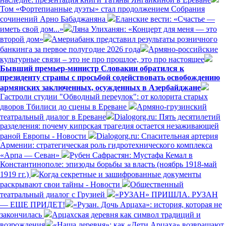
Том «Фортепианные дуэты» стал продолжением Собрания
сочинений Арно Бабаджаняна
Еланские вести: «Счастье —
иметь свой дом...»
Ляна Улиханян: «Концерт для меня — это
второй дом»
Америабанк представил результаты розничного
банкинга за первое полугодие 2026 года
Армяно-российские
культурные связи – это не про прошлое, это про настоящее
Бывший премьер-министр Словакии обратился к
президенту страны с просьбой содействовать освобождению
армянских заключенных, осужденных в Азербайджане
Гастроли студии "Обводный переулок": от колорита старых
дворов Тбилиси до сцены в Ереване
Армяно-грузинский
театральный диалог в Ереване
Dialogorg.ru: Пять десятилетий
разделения: почему кипрская трагедия остается незаживающей
раной Европы - Новости
Dialogorg.ru: Спасительная артерия
Армении: стратегическая роль гидротехнического комплекса
«Арпа — Севан»
Рубен Сафрастян: Мустафа Кемал в
Константинополе: эпизоды борьбы за власть (ноябрь 1918-май
1919 гг.)
Когда секретные и зашифрованные документы
раскрывают свои тайны - Новости
Общественный
театральный диалог с Грузией
«РУЗАН» ПРИШЛА. РУЗАН
— ЕЩЕ ПРИДЕТ!
«Рузан. Дочь Арцаха»: история, которая не
закончилась
Арцахская деревня как символ традиций и
возрождения
«Наша деревня»: как «Дети Арцаха» возвращают