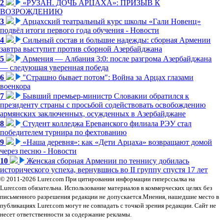
2
«РУЗАН. ДОЧЬ АРЦАХА»: ПРИЗЫВ К
ВОЗРОЖДЕНИЮ
3
Арцахский театральный курс школы «Гали Новенц»
подвёл итоги первого года обучения - Новости
4
Сильный состав и большие надежды: сборная Армении
завтра выступит против сборной Азербайджана
5
Армения — Албания 3:0: после разгрома Азербайджана
— следующая уверенная победа
6
"Страшно бывает потом": Война за Арцах глазами
военкора
7
Бывший премьер-министр Словакии обратился к
президенту страны с просьбой содействовать освобождению
армянских заключенных, осужденных в Азербайджане
8
Студент колледжа Ереванского филиала РЭУ стал
победителем турнира по фехтованию
9
«Наша деревня»: как «Дети Арцаха» возвращают домой
через песню - Новости
10
Женская сборная Армении по теннису добилась
исторического успеха, вернувшись во II группу спустя 17 лет
© 2011-2026 Lurer.com При цитировании информации гиперссылка на
Lurer.com обязательна. Использование материалов в коммерческих целях без
письменного разрешения редакции не допускается.Мнения, нашедшие место в
публикациях Lurer.com могут не совпадать с точкой зрения редакции. Сайт не
несет ответственности за содержание рекламы.