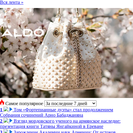
Вся лента »
Самое популярное
1
Том «Фортепианные дуэты» стал продолжением
Собрания сочинений Арно Бабаджаняна
2
Взгляд мордовского ученого на армянское наследие:
презентация книги Татяны Янгайкиной в Ереване
3
Зарождение Академии наук Армении: От истоков