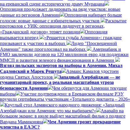
на ереванской сцене историческую драму Мурацана
Оппозиция продолжает лидировать на ряде участков: новые
данные из регионов Армении
Оппозиция набирает больше
голосов: новые данные с избирательных участков
Раскрытие
протоколов с УИК: оппозиция лидирует в регионах,
«Гражданский договор» теряет позиции
Оппозиция
вырывается вперед
«Решается судьба Армении»: граждане
призывают к участию в выборах
Лидер "Просвещенной
Армении" также проголосовал на выборах
Америабанк и
FMO заключили договор на 120 миллионов евро для поддержки
ММСП и развития зеленого финансирования в Армении
Взгляд польских экспертов на выборы в Армении. Михал
Садловский и Марек Решута
Армаис Камалов удостоен
ордена Святых Апостолов
Западный Азербайджан — не
гуманитарный проект, а реальная масштабная угроза
безопасности Армении
Чем обернутся для Армении текущие
выборы
Участие подтверждено: в Ереванском филиале РЭУ
вручили сертификаты участникам «Тотального диктанта – 2026»
Круглый стол Армянского народного движения: «Западный
Азербайджан или Армения: что мы выбираем?»
Аварайр на
большом экране: в июле выйдет масштабный фильм о подвиге
Вардана Мамиконяна
Чем Армении грозит прекращение
членства в ЕАЭС?