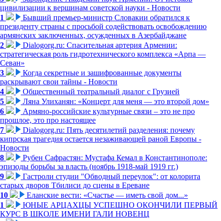
цивилизации к вершинам советской науки - Новости
1
Бывший премьер-министр Словакии обратился к
президенту страны с просьбой содействовать освобождению
армянских заключенных, осужденных в Азербайджане
2
Dialogorg.ru: Спасительная артерия Армении:
стратегическая роль гидротехнического комплекса «Арпа —
Севан»
3
Когда секретные и зашифрованные документы
раскрывают свои тайны - Новости
4
Общественный театральный диалог с Грузией
5
Ляна Улиханян: «Концерт для меня — это второй дом»
6
Армяно-российские культурные связи – это не про
прошлое, это про настоящее
7
Dialogorg.ru: Пять десятилетий разделения: почему
кипрская трагедия остается незаживающей раной Европы -
Новости
8
Рубен Сафрастян: Мустафа Кемал в Константинополе:
эпизоды борьбы за власть (ноябрь 1918-май 1919 гг.)
9
Гастроли студии "Обводный переулок": от колорита
старых дворов Тбилиси до сцены в Ереване
10
Еланские вести: «Счастье — иметь свой дом...»
1
ЮНЫЕ АРЦАХЦЫ УСПЕШНО ОКОНЧИЛИ ПЕРВЫЙ
КУРС В ШКОЛЕ ИМЕНИ ГАЛИ НОВЕНЦ