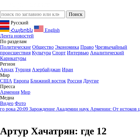
Русский
Հայերեն
English
Лента новостей
По разделам
Политические
Общество
Экономика
Право
Чрезвычайный
происшествия
Культура
Спорт
Интервью
Аналитический
Карикатуры
Регион
Арцах
Турция
Азербайджан
Иран
Мир
США
Европа
Ближний восток
Россия
Другие
Пресса
Армения
Мир
Медиа
Видео
Фото
 рока
20:09
Зарождение Академии наук Армении: От истоков цив
Артур Хачатрян: где 12