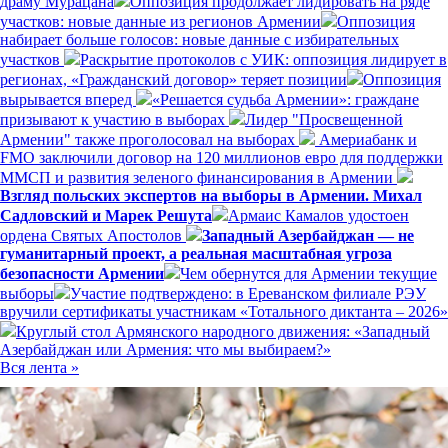
драму Мурацана
Оппозиция продолжает лидировать на ряде
участков: новые данные из регионов Армении
Оппозиция
набирает больше голосов: новые данные с избирательных
участков
Раскрытие протоколов с УИК: оппозиция лидирует в
регионах, «Гражданский договор» теряет позиции
Оппозиция
вырывается вперед
«Решается судьба Армении»: граждане
призывают к участию в выборах
Лидер "Просвещенной
Армении" также проголосовал на выборах
Америабанк и
FMO заключили договор на 120 миллионов евро для поддержки
ММСП и развития зеленого финансирования в Армении
Взгляд польских экспертов на выборы в Армении. Михал
Садловский и Марек Решута
Армаис Камалов удостоен
ордена Святых Апостолов
Западный Азербайджан — не
гуманитарный проект, а реальная масштабная угроза
безопасности Армении
Чем обернутся для Армении текущие
выборы
Участие подтверждено: в Ереванском филиале РЭУ
вручили сертификаты участникам «Тотального диктанта – 2026»
Круглый стол Армянского народного движения: «Западный
Азербайджан или Армения: что мы выбираем?»
Вся лента »