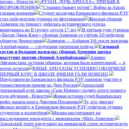
песню - Новости
«РУЗАН. ДОЧЬ АРЦАХА»: ПРИЗЫВ К
ВОЗРОЖДЕНИЮ
"Страшно бывает потом": Война за Арцах
глазами военкора
Студент колледжа Ереванского филиала РЭУ
стал победителем турнира по фехтованию
Женская сборная
Армении по теннису добилась исторического успеха,
вернувшись во II группу спустя 17 лет
В третьем туре турнира
«Билли Джин Кинг» сборная Армении со счётом 3:0 победила
сборную Черногории
Армения — Албания 3:0: после разгрома
Азербайджана — следующая уверенная победа
Сильный
состав и большие надежды: сборная Армении завтра
выступит против сборной Азербайджана
Армяне
Афганистана: история общины, которая была влиятельной — и
почти исчезла
ЮНЫЕ АРЦАХЦЫ УСПЕШНО ОКОНЧИЛИ
ПЕРВЫЙ КУРС В ШКОЛЕ ИМЕНИ ГАЛИ НОВЕНЦ
Представители Ереванского филиала РЭУ приняли участие в
торжественном приеме ко Дню России
Арцахский
театральный курс школы «Гали Новенц» подвёл итоги первого
года обучения - Новости
Живая история судеб Карабахских
войн: вышла книга Дмитрия Писаренко
Те, кто двигает
филиал вперёд: в Ереванском филиале РЭУ отметили лучших
студентов и волонтёров
Москва рассчитывает на
расследование инцидента с мемориалом «Мать Армения»
Арцахский театр представит на ереванской сцене историческую