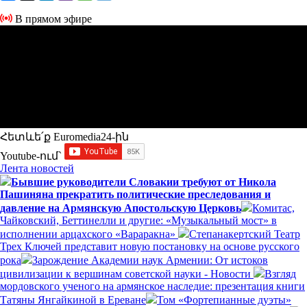
В прямом эфире
Հետևե՛ք Euromedia24-ին
Youtube-ում`
Лента новостей
Бывшие руководители Словакии требуют от Никола
Пашиняна прекратить политические преследования и
давление на Армянскую Апостольскую Церковь
Комитас,
Чайковский, Беттинелли и другие: «Музыкальный мост» в
исполнении арцахского «Вараракна»
Степанакертский Театр
Трех Ключей представит новую постановку на основе русского
рока
Зарождение Академии наук Армении: От истоков
цивилизации к вершинам советской науки - Новости
Взгляд
мордовского ученого на армянское наследие: презентация книги
Татяны Янгайкиной в Ереване
Том «Фортепианные дуэты»