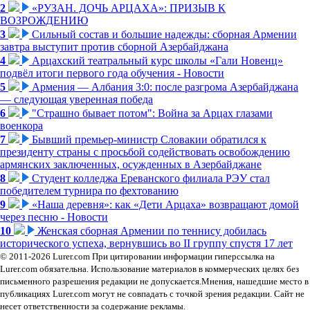
2
«РУЗАН. ДОЧЬ АРЦАХА»: ПРИЗЫВ К
ВОЗРОЖДЕНИЮ
3
Сильный состав и большие надежды: сборная Армении
завтра выступит против сборной Азербайджана
4
Арцахский театральный курс школы «Гали Новенц»
подвёл итоги первого года обучения - Новости
5
Армения — Албания 3:0: после разгрома Азербайджана
— следующая уверенная победа
6
"Страшно бывает потом": Война за Арцах глазами
военкора
7
Бывший премьер-министр Словакии обратился к
президенту страны с просьбой содействовать освобождению
армянских заключенных, осужденных в Азербайджане
8
Студент колледжа Ереванского филиала РЭУ стал
победителем турнира по фехтованию
9
«Наша деревня»: как «Дети Арцаха» возвращают домой
через песню - Новости
10
Женская сборная Армении по теннису добилась
исторического успеха, вернувшись во II группу спустя 17 лет
© 2011-2026 Lurer.com При цитировании информации гиперссылка на
Lurer.com обязательна. Использование материалов в коммерческих целях без
письменного разрешения редакции не допускается.Мнения, нашедшие место в
публикациях Lurer.com могут не совпадать с точкой зрения редакции. Сайт не
несет ответственности за содержание рекламы.