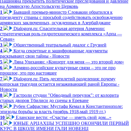
Пашиняна прекратить политические преследования и давление
на Армянскую Апостольскую Церковь
1
Бывший премьер-министр Словакии обратился к
президенту страны с просьбой содействовать освобождению
армянских заключенных, осужденных в Азербайджане
2
Dialogorg.ru: Спасительная артерия Армении:
стратегическая роль гидротехнического комплекса «Арпа —
Севан»
3
Общественный театральный диалог с Грузией
4
Когда секретные и зашифрованные документы
раскрывают свои тайны - Новости
5
Ляна Улиханян: «Концерт для меня — это второй дом»
6
Армяно-российские культурные связи – это не про
прошлое, это про настоящее
7
Dialogorg.ru: Пять десятилетий разделения: почему
кипрская трагедия остается незаживающей раной Европы -
Новости
8
Гастроли студии "Обводный переулок": от колорита
старых дворов Тбилиси до сцены в Ереване
9
Рубен Сафрастян: Мустафа Кемал в Константинополе:
эпизоды борьбы за власть (ноябрь 1918-май 1919 гг.)
10
Еланские вести: «Счастье — иметь свой дом...»
1
ЮНЫЕ АРЦАХЦЫ УСПЕШНО ОКОНЧИЛИ ПЕРВЫЙ
КУРС В ШКОЛЕ ИМЕНИ ГАЛИ НОВЕНЦ