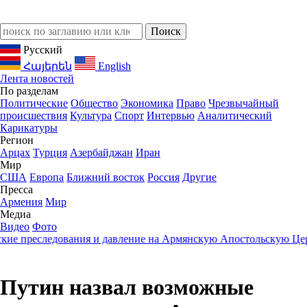
Русский
Հայերեն
English
Лента новостей
По разделам
Политические
Общество
Экономика
Право
Чрезвычайный
происшествия
Культура
Спорт
Интервью
Аналитический
Карикатуры
Регион
Арцах
Турция
Азербайджан
Иран
Мир
США
Европа
Ближний восток
Россия
Другие
Пресса
Армения
Мир
Медиа
Видео
Фото
 преследования и давление на Армянскую Апостольскую Церко
Путин назвал возможные