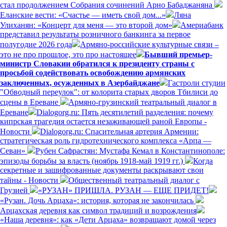
стал продолжением Собрания сочинений Арно Бабаджаняна
Еланские вести: «Счастье — иметь свой дом...»
Ляна
Улиханян: «Концерт для меня — это второй дом»
Америабанк
представил результаты розничного банкинга за первое
полугодие 2026 года
Армяно-российские культурные связи –
это не про прошлое, это про настоящее
Бывший премьер-
министр Словакии обратился к президенту страны с
просьбой содействовать освобождению армянских
заключенных, осужденных в Азербайджане
Гастроли студии
"Обводный переулок": от колорита старых дворов Тбилиси до
сцены в Ереване
Армяно-грузинский театральный диалог в
Ереване
Dialogorg.ru: Пять десятилетий разделения: почему
кипрская трагедия остается незаживающей раной Европы -
Новости
Dialogorg.ru: Спасительная артерия Армении:
стратегическая роль гидротехнического комплекса «Арпа —
Севан»
Рубен Сафрастян: Мустафа Кемал в Константинополе:
эпизоды борьбы за власть (ноябрь 1918-май 1919 гг.)
Когда
секретные и зашифрованные документы раскрывают свои
тайны - Новости
Общественный театральный диалог с
Грузией
«РУЗАН» ПРИШЛА. РУЗАН — ЕЩЕ ПРИДЕТ!
«Рузан. Дочь Арцаха»: история, которая не закончилась
Арцахская деревня как символ традиций и возрождения
«Наша деревня»: как «Дети Арцаха» возвращают домой через