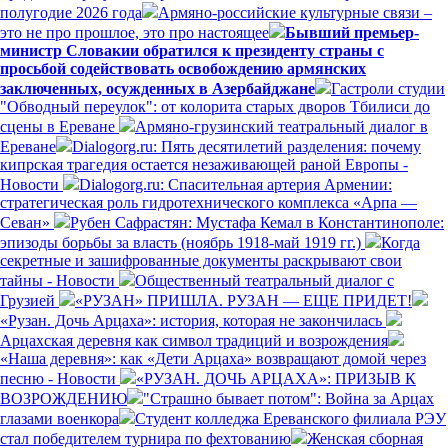
полугодие 2026 года
Армяно-российские культурные связи –
это не про прошлое, это про настоящее
Бывший премьер-
министр Словакии обратился к президенту страны с
просьбой содействовать освобождению армянских
заключенных, осужденных в Азербайджане
Гастроли студии
"Обводный переулок": от колорита старых дворов Тбилиси до
сцены в Ереване
Армяно-грузинский театральный диалог в
Ереване
Dialogorg.ru: Пять десятилетий разделения: почему
кипрская трагедия остается незаживающей раной Европы -
Новости
Dialogorg.ru: Спасительная артерия Армении:
стратегическая роль гидротехнического комплекса «Арпа —
Севан»
Рубен Сафрастян: Мустафа Кемал в Константинополе:
эпизоды борьбы за власть (ноябрь 1918-май 1919 гг.)
Когда
секретные и зашифрованные документы раскрывают свои
тайны - Новости
Общественный театральный диалог с
Грузией
«РУЗАН» ПРИШЛА. РУЗАН — ЕЩЕ ПРИДЕТ!
«Рузан. Дочь Арцаха»: история, которая не закончилась
Арцахская деревня как символ традиций и возрождения
«Наша деревня»: как «Дети Арцаха» возвращают домой через
песню - Новости
«РУЗАН. ДОЧЬ АРЦАХА»: ПРИЗЫВ К
ВОЗРОЖДЕНИЮ
"Страшно бывает потом": Война за Арцах
глазами военкора
Студент колледжа Ереванского филиала РЭУ
стал победителем турнира по фехтованию
Женская сборная