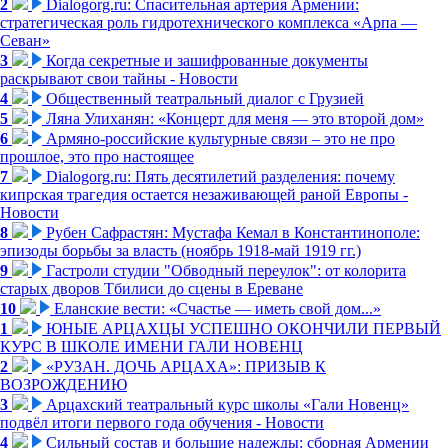
2
Dialogorg.ru: Спасительная артерия Армении:
стратегическая роль гидротехнического комплекса «Арпа —
Севан»
3
Когда секретные и зашифрованные документы
раскрывают свои тайны - Новости
4
Общественный театральный диалог с Грузией
5
Ляна Улиханян: «Концерт для меня — это второй дом»
6
Армяно-российские культурные связи – это не про
прошлое, это про настоящее
7
Dialogorg.ru: Пять десятилетий разделения: почему
кипрская трагедия остается незаживающей раной Европы -
Новости
8
Рубен Сафрастян: Мустафа Кемал в Константинополе:
эпизоды борьбы за власть (ноябрь 1918-май 1919 гг.)
9
Гастроли студии "Обводный переулок": от колорита
старых дворов Тбилиси до сцены в Ереване
10
Еланские вести: «Счастье — иметь свой дом...»
1
ЮНЫЕ АРЦАХЦЫ УСПЕШНО ОКОНЧИЛИ ПЕРВЫЙ
КУРС В ШКОЛЕ ИМЕНИ ГАЛИ НОВЕНЦ
2
«РУЗАН. ДОЧЬ АРЦАХА»: ПРИЗЫВ К
ВОЗРОЖДЕНИЮ
3
Арцахский театральный курс школы «Гали Новенц»
подвёл итоги первого года обучения - Новости
4
Сильный состав и большие надежды: сборная Армении