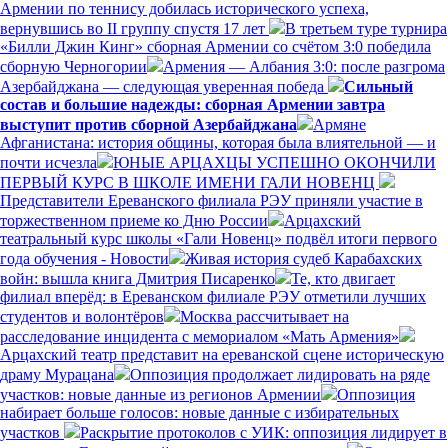
Армении по теннису добилась исторического успеха,
вернувшись во II группу спустя 17 лет
В третьем туре турнира
«Билли Джин Кинг» сборная Армении со счётом 3:0 победила
сборную Черногории
Армения — Албания 3:0: после разгрома
Азербайджана — следующая уверенная победа
Сильный
состав и большие надежды: сборная Армении завтра
выступит против сборной Азербайджана
Армяне
Афганистана: история общины, которая была влиятельной — и
почти исчезла
ЮНЫЕ АРЦАХЦЫ УСПЕШНО ОКОНЧИЛИ
ПЕРВЫЙ КУРС В ШКОЛЕ ИМЕНИ ГАЛИ НОВЕНЦ
Представители Ереванского филиала РЭУ приняли участие в
торжественном приеме ко Дню России
Арцахский
театральный курс школы «Гали Новенц» подвёл итоги первого
года обучения - Новости
Живая история судеб Карабахских
войн: вышла книга Дмитрия Писаренко
Те, кто двигает
филиал вперёд: в Ереванском филиале РЭУ отметили лучших
студентов и волонтёров
Москва рассчитывает на
расследование инцидента с мемориалом «Мать Армения»
Арцахский театр представит на ереванской сцене историческую
драму Мурацана
Оппозиция продолжает лидировать на ряде
участков: новые данные из регионов Армении
Оппозиция
набирает больше голосов: новые данные с избирательных
участков
Раскрытие протоколов с УИК: оппозиция лидирует в