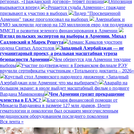
регионах, «Гражданский договор» теряет позиции
Оппозиция
вырывается вперед
«Решается судьба Армении»: граждане
призывают к участию в выборах
Лидер "Просвещенной
Армении" также проголосовал на выборах
Америабанк и
FMO заключили договор на 120 миллионов евро для поддержки
ММСП и развития зеленого финансирования в Армении
Взгляд польских экспертов на выборы в Армении. Михал
Садловский и Марек Решута
Армаис Камалов удостоен
ордена Святых Апостолов
Западный Азербайджан — не
гуманитарный проект, а реальная масштабная угроза
безопасности Армении
Чем обернутся для Армении текущие
выборы
Участие подтверждено: в Ереванском филиале РЭУ
вручили сертификаты участникам «Тотального диктанта – 2026»
Круглый стол Армянского народного движения: «Западный
Азербайджан или Армения: что мы выбираем?»
Аварайр на
большом экране: в июле выйдет масштабный фильм о подвиге
Вардана Мамиконяна
Чем Армении грозит прекращение
членства в ЕАЭС?
Благодаря финансовой помощи от
Микаела Варданяна в размере 127 млн драмов, Центр
гематологии и онкологии был оснащен многочисленным
медицинским оборудованием последнего поколения
Вся лента »