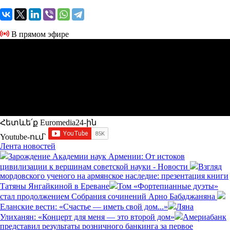
В прямом эфире
Հետևե՛ք Euromedia24-ին
Youtube-ում`
Лента новостей
Зарождение Академии наук Армении: От истоков
цивилизации к вершинам советской науки - Новости
Взгляд
мордовского ученого на армянское наследие: презентация книги
Татяны Янгайкиной в Ереване
Том «Фортепианные дуэты»
стал продолжением Собрания сочинений Арно Бабаджаняна
Еланские вести: «Счастье — иметь свой дом...»
Ляна
Улиханян: «Концерт для меня — это второй дом»
Америабанк
представил результаты розничного банкинга за первое