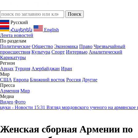
Русский
Հայերեն
English
Лента новостей
По разделам
Политические
Общество
Экономика
Право
Чрезвычайный
происшествия
Культура
Спорт
Интервью
Аналитический
Карикатуры
Регион
Арцах
Турция
Азербайджан
Иран
Мир
США
Европа
Ближний восток
Россия
Другие
Пресса
Армения
Мир
Медиа
Видео
Фото
- Новости
15:31
Взгляд мордовского ученого на армянское насле
Женская сборная Армении по