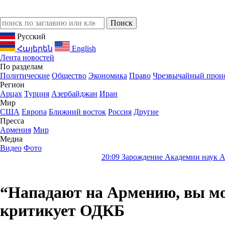
Русский
Հայերեն
English
Лента новостей
По разделам
Политические
Общество
Экономика
Право
Чрезвычайный прои
Регион
Арцах
Турция
Азербайджан
Иран
Мир
США
Европа
Ближний восток
Россия
Другие
Пресса
Армения
Мир
Медиа
Видео
Фото
20:09
Зарождение Академии наук Армении: От и
“Нападают на Армению, вы мо
критикует ОДКБ