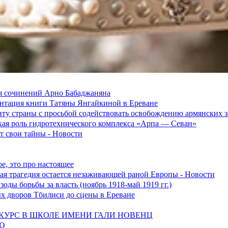
я сочинений Арно Бабаджаняна
зентация книги Татяны Янгайкиной в Ереване
ту страны с просьбой содействовать освобождению армянских
ская роль гидротехнического комплекса «Арпа — Севан»
 свои тайны - Новости
е, это про настоящее
ская трагедия остается незаживающей раной Европы - Новости
оды борьбы за власть (ноябрь 1918-май 1919 гг.)
ых дворов Тбилиси до сцены в Ереване
УРС В ШКОЛЕ ИМЕНИ ГАЛИ НОВЕНЦ
Ю