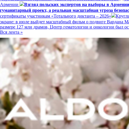
Армении
Взгляд польских экспертов на выборы в Армени
гуманитарный проект, а реальная масштабная угроза безопа
сертификаты участникам «Тотального диктанта – 2026»
Кругл
экране: в июле выйдет масштабный фильм о подвиге Вардана 
размере 127 млн драмов, Центр гематологии и онкологии был
Вся лента »