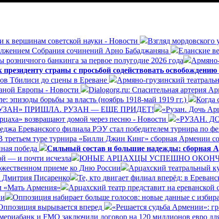
и к вершинам советской науки - Новости
Взгляд мордовского 
олжением Собрания сочинений Арно Бабаджаняна
Еланские ве
ы розничного банкинга за первое полугодие 2026 года
Армяно-
президенту страны с просьбой содействовать освобождению
ров Тбилиси до сцены в Ереване
Армяно-грузинский театральн
раной Европы - Новости
Dialogorg.ru: Спасительная артерия А
: эпизоды борьбы за власть (ноябрь 1918-май 1919 гг.)
Когда 
УЗАН» ПРИШЛА. РУЗАН — ЕЩЕ ПРИДЕТ!
«Рузан. Дочь Арц
Арцаха» возвращают домой через песню - Новости
«РУЗАН. 
леджа Ереванского филиала РЭУ стал победителем турнира по ф
В третьем туре турнира «Билли Джин Кинг» сборная Армении со
нная победа
Сильный состав и большие надежды: сборная А
ой — и почти исчезла
ЮНЫЕ АРЦАХЦЫ УСПЕШНО ОКОНЧИ
ржественном приеме ко Дню России
Арцахский театральный ку
а Дмитрия Писаренко
Те, кто двигает филиал вперёд: в Ерева
ом «Мать Армения»
Арцахский театр представит на ереванской
ии
Оппозиция набирает больше голосов: новые данные с избир
Оппозиция вырывается вперед
«Решается судьба Армении»: г
ериабанк и FMO заключили договор на 120 миллионов евро дл