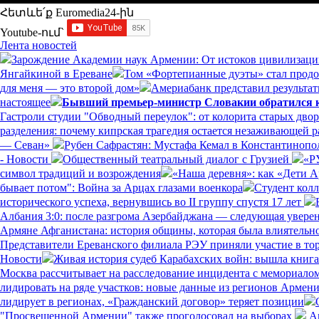
Հետևե՛ք Euromedia24-ին
Youtube-ում`
Лента новостей
Зарождение Академии наук Армении: От истоков цивилизаци
Янгайкиной в Ереване
Том «Фортепианные дуэты» стал прод
для меня — это второй дом»
Америабанк представил результат
настоящее
Бывший премьер-министр Словакии обратился к 
Гастроли студии "Обводный переулок": от колорита старых дво
разделения: почему кипрская трагедия остается незаживающей 
— Севан»
Рубен Сафрастян: Мустафа Кемал в Константинополе
- Новости
Общественный театральный диалог с Грузией
«Р
символ традиций и возрождения
«Наша деревня»: как «Дети 
бывает потом": Война за Арцах глазами военкора
Студент кол
исторического успеха, вернувшись во II группу спустя 17 лет
Албания 3:0: после разгрома Азербайджана — следующая увере
Армяне Афганистана: история общины, которая была влиятельн
Представители Ереванского филиала РЭУ приняли участие в то
Новости
Живая история судеб Карабахских войн: вышла книг
Москва рассчитывает на расследование инцидента с мемориал
лидировать на ряде участков: новые данные из регионов Армен
лидирует в регионах, «Гражданский договор» теряет позиции
"Просвещенной Армении" также проголосовал на выборах
Ам