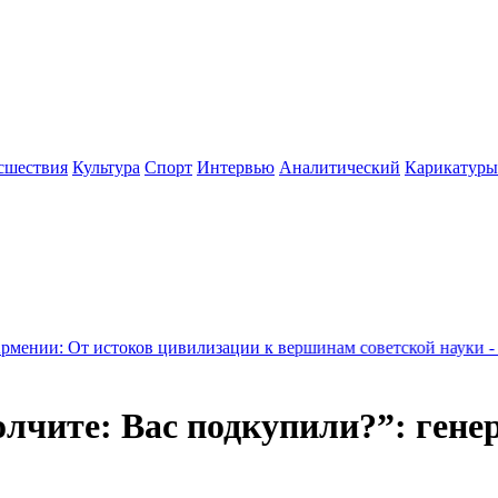
сшествия
Культура
Спорт
Интервью
Аналитический
Карикатуры
стоков цивилизации к вершинам советской науки - Новости
15:
лчите: Вас подкупили?”: гене