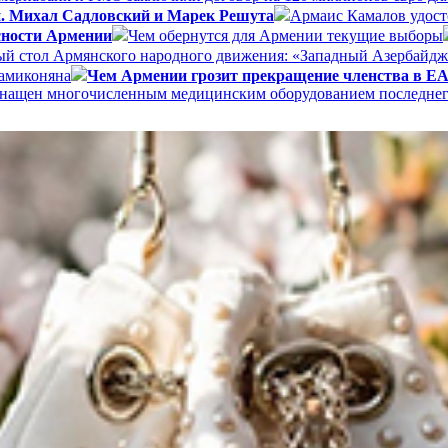
и. Михал Садловский и Марек Решута
Армаис Камалов удост
сности Армении
Чем обернутся для Армении текущие выборы
ый стол Армянского народного движения: «Западный Азербайдж
Мамиконяна
Чем Армении грозит прекращение членства в 
 оснащен многочисленным медицинским оборудованием последне