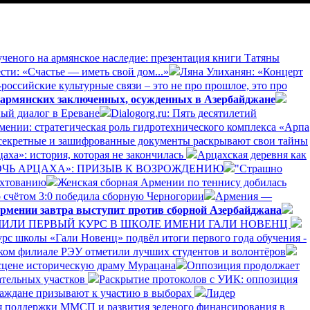
ученого на армянское наследие: презентация книги Татяны
сти: «Счастье — иметь свой дом...»
Ляна Улиханян: «Концерт
российские культурные связи – это не про прошлое, это про
 армянских заключенных, осужденных в Азербайджане
ый диалог в Ереване
Dialogorg.ru: Пять десятилетий
рмении: стратегическая роль гидротехнического комплекса «Арпа
секретные и зашифрованные документы раскрывают свои тайны
аха»: история, которая не закончилась
Арцахская деревня как
ДОЧЬ АРЦАХА»: ПРИЗЫВ К ВОЗРОЖДЕНИЮ
"Страшно
ехтованию
Женская сборная Армении по теннису добилась
 счётом 3:0 победила сборную Черногории
Армения —
рмении завтра выступит против сборной Азербайджана
ЛИ ПЕРВЫЙ КУРС В ШКОЛЕ ИМЕНИ ГАЛИ НОВЕНЦ
рс школы «Гали Новенц» подвёл итоги первого года обучения -
нском филиале РЭУ отметили лучших студентов и волонтёров
 сцене историческую драму Мурацана
Оппозиция продолжает
ательных участков
Раскрытие протоколов с УИК: оппозиция
раждане призывают к участию в выборах
Лидер
я поддержки ММСП и развития зеленого финансирования в