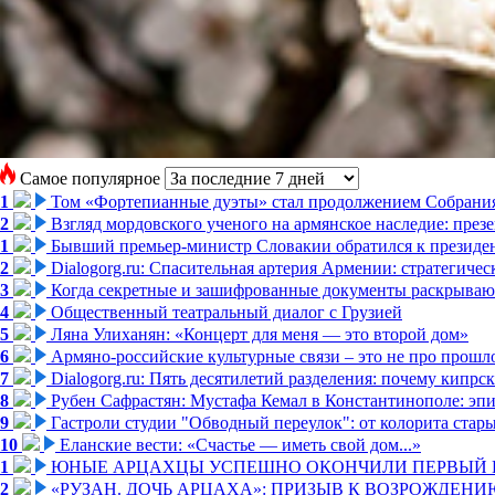
Самое популярное
1
Том «Фортепианные дуэты» стал продолжением Собрани
2
Взгляд мордовского ученого на армянское наследие: пре
1
Бывший премьер-министр Словакии обратился к президен
2
Dialogorg.ru: Спасительная артерия Армении: стратегиче
3
Когда секретные и зашифрованные документы раскрывают
4
Общественный театральный диалог с Грузией
5
Ляна Улиханян: «Концерт для меня — это второй дом»
6
Армяно-российские культурные связи – это не про прошло
7
Dialogorg.ru: Пять десятилетий разделения: почему кипр
8
Рубен Сафрастян: Мустафа Кемал в Константинополе: эпиз
9
Гастроли студии "Обводный переулок": от колорита стар
10
Еланские вести: «Счастье — иметь свой дом...»
1
ЮНЫЕ АРЦАХЦЫ УСПЕШНО ОКОНЧИЛИ ПЕРВЫЙ К
2
«РУЗАН. ДОЧЬ АРЦАХА»: ПРИЗЫВ К ВОЗРОЖДЕНИ