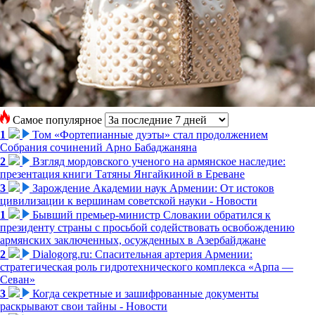
Самое популярное
1
Том «Фортепианные дуэты» стал продолжением
Собрания сочинений Арно Бабаджаняна
2
Взгляд мордовского ученого на армянское наследие:
презентация книги Татяны Янгайкиной в Ереване
3
Зарождение Академии наук Армении: От истоков
цивилизации к вершинам советской науки - Новости
1
Бывший премьер-министр Словакии обратился к
президенту страны с просьбой содействовать освобождению
армянских заключенных, осужденных в Азербайджане
2
Dialogorg.ru: Спасительная артерия Армении:
стратегическая роль гидротехнического комплекса «Арпа —
Севан»
3
Когда секретные и зашифрованные документы
раскрывают свои тайны - Новости