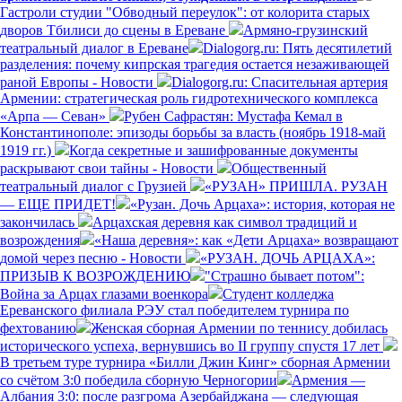
Гастроли студии "Обводный переулок": от колорита старых
дворов Тбилиси до сцены в Ереване
Армяно-грузинский
театральный диалог в Ереване
Dialogorg.ru: Пять десятилетий
разделения: почему кипрская трагедия остается незаживающей
раной Европы - Новости
Dialogorg.ru: Спасительная артерия
Армении: стратегическая роль гидротехнического комплекса
«Арпа — Севан»
Рубен Сафрастян: Мустафа Кемал в
Константинополе: эпизоды борьбы за власть (ноябрь 1918-май
1919 гг.)
Когда секретные и зашифрованные документы
раскрывают свои тайны - Новости
Общественный
театральный диалог с Грузией
«РУЗАН» ПРИШЛА. РУЗАН
— ЕЩЕ ПРИДЕТ!
«Рузан. Дочь Арцаха»: история, которая не
закончилась
Арцахская деревня как символ традиций и
возрождения
«Наша деревня»: как «Дети Арцаха» возвращают
домой через песню - Новости
«РУЗАН. ДОЧЬ АРЦАХА»:
ПРИЗЫВ К ВОЗРОЖДЕНИЮ
"Страшно бывает потом":
Война за Арцах глазами военкора
Студент колледжа
Ереванского филиала РЭУ стал победителем турнира по
фехтованию
Женская сборная Армении по теннису добилась
исторического успеха, вернувшись во II группу спустя 17 лет
В третьем туре турнира «Билли Джин Кинг» сборная Армении
со счётом 3:0 победила сборную Черногории
Армения —
Албания 3:0: после разгрома Азербайджана — следующая