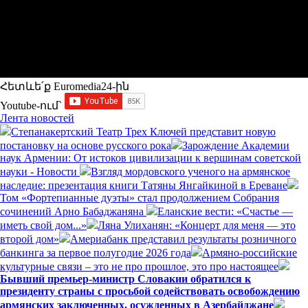
Հետևե՛ք Euromedia24-ին
Youtube-ում`
Лента новостей
Степанакертский Театр Трех Ключей представит новую
постановку на основе русского рока
Зарождение Академии
наук Армении: От истоков цивилизации к вершинам советской
науки - Новости
Взгляд мордовского ученого на армянское
наследие: презентация книги Татяны Янгайкиной в Ереване
Том «Фортепианные дуэты» стал продолжением Собрания
сочинений Арно Бабаджаняна
Еланские вести: «Счастье —
иметь свой дом...»
Ляна Улиханян: «Концерт для меня — это
второй дом»
Америабанк представил результаты розничного
банкинга за первое полугодие 2026 года
Армяно-российские
культурные связи – это не про прошлое, это про настоящее
Бывший премьер-министр Словакии обратился к
президенту страны с просьбой содействовать освобождению
армянских заключенных, осужденных в Азербайджане