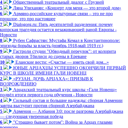
4
Общественный театральный диалог с Грузией
5
Ляна Улиханян: «Концерт для меня — это второй дом»
6
Армяно-российские культурные связи – это не про
прошлое, это про настоящее
7
Dialogorg.ru: Пять десятилетий разделения: почему
кипрская трагедия остается незаживающей раной Европы -
Новости
8
Рубен Сафрастян: Мустафа Кемал в Константинополе:
эпизоды борьбы за власть (ноябрь 1918-май 1919 гг.)
9
Гастроли студии "Обводный переулок": от колорита
старых дворов Тбилиси до сцены в Ереване
10
Еланские вести: «Счастье — иметь свой дом...»
1
ЮНЫЕ АРЦАХЦЫ УСПЕШНО ОКОНЧИЛИ ПЕРВЫЙ
КУРС В ШКОЛЕ ИМЕНИ ГАЛИ НОВЕНЦ
2
«РУЗАН. ДОЧЬ АРЦАХА»: ПРИЗЫВ К
ВОЗРОЖДЕНИЮ
3
Арцахский театральный курс школы «Гали Новенц»
подвёл итоги первого года обучения - Новости
4
Сильный состав и большие надежды: сборная Армении
завтра выступит против сборной Азербайджана
5
Армения — Албания 3:0: после разгрома Азербайджана
— следующая уверенная победа
6
"Страшно бывает потом": Война за Арцах глазами
военкора