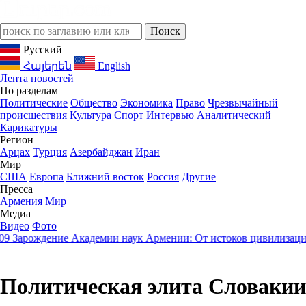
Русский
Հայերեն
English
Лента новостей
По разделам
Политические
Общество
Экономика
Право
Чрезвычайный
происшествия
Культура
Спорт
Интервью
Аналитический
Карикатуры
Регион
Арцах
Турция
Азербайджан
Иран
Мир
США
Европа
Ближний восток
Россия
Другие
Пресса
Армения
Мир
Медиа
Видео
Фото
Зарождение Академии наук Армении: От истоков цивилизации к
Политическая элита Словакии