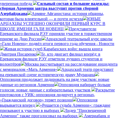
уверенная победа
Сильный состав и большие надежды:
сборная Армении завтра выступит против сборной
Азербайджана
Армяне Афганистана: история общины,
которая была влиятельной — и почти исчезла
ЮНЫЕ
АРЦАХЦЫ УСПЕШНО ОКОНЧИЛИ ПЕРВЫЙ КУРС В
ШКОЛЕ ИМЕНИ ГАЛИ НОВЕНЦ
Представители
Ереванского филиала РЭУ приняли участие в торжественном
приеме ко Дню России
Арцахский театральный курс школы
«Гали Новенц» подвёл итоги первого года обучения - Новости
Живая история судеб Карабахских войн: вышла книга
Дмитрия Писаренко
Те, кто двигает филиал вперёд: в
Ереванском филиале РЭУ отметили лучших студентов и
волонтёров
Москва рассчитывает на расследование инцидента
с мемориалом «Мать Армения»
Арцахский театр представит
на ереванской сцене историческую драму Мурацана
Оппозиция продолжает лидировать на ряде участков: новые
данные из регионов Армении
Оппозиция набирает больше
голосов: новые данные с избирательных участков
Раскрытие
протоколов с УИК: оппозиция лидирует в регионах,
«Гражданский договор» теряет позиции
Оппозиция
вырывается вперед
«Решается судьба Армении»: граждане
призывают к участию в выборах
Лидер "Просвещенной
Армении" также проголосовал на выборах
Америабанк и