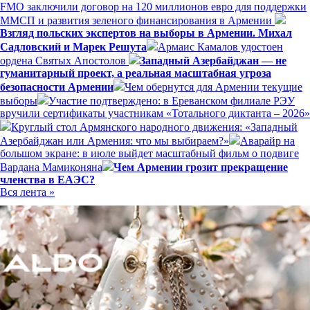
FMO заключили договор на 120 миллионов евро для поддержки
ММСП и развития зеленого финансирования в Армении
Взгляд польских экспертов на выборы в Армении. Михал
Садловский и Марек Решута
Армаис Камалов удостоен
ордена Святых Апостолов
Западный Азербайджан — не
гуманитарный проект, а реальная масштабная угроза
безопасности Армении
Чем обернутся для Армении текущие
выборы
Участие подтверждено: в Ереванском филиале РЭУ
вручили сертификаты участникам «Тотального диктанта – 2026»
Круглый стол Армянского народного движения: «Западный
Азербайджан или Армения: что мы выбираем?»
Аварайр на
большом экране: в июле выйдет масштабный фильм о подвиге
Вардана Мамиконяна
Чем Армении грозит прекращение
членства в ЕАЭС?
Вся лента »