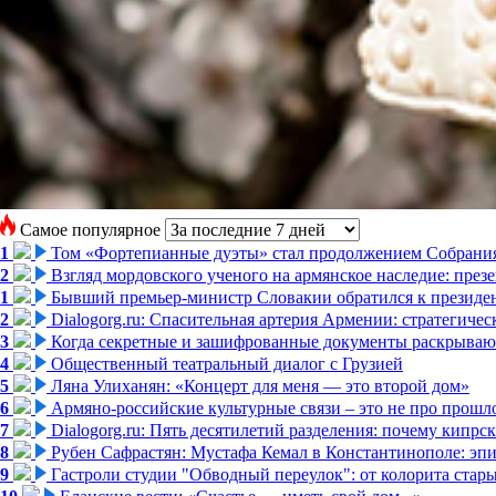
Самое популярное
1
Том «Фортепианные дуэты» стал продолжением Собрани
2
Взгляд мордовского ученого на армянское наследие: пре
1
Бывший премьер-министр Словакии обратился к президен
2
Dialogorg.ru: Спасительная артерия Армении: стратегиче
3
Когда секретные и зашифрованные документы раскрывают
4
Общественный театральный диалог с Грузией
5
Ляна Улиханян: «Концерт для меня — это второй дом»
6
Армяно-российские культурные связи – это не про прошло
7
Dialogorg.ru: Пять десятилетий разделения: почему кипр
8
Рубен Сафрастян: Мустафа Кемал в Константинополе: эпиз
9
Гастроли студии "Обводный переулок": от колорита стар