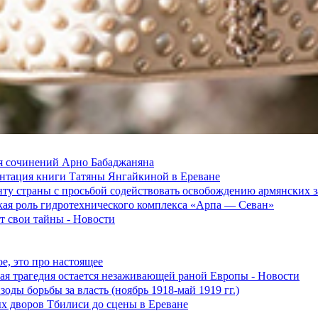
я сочинений Арно Бабаджаняна
зентация книги Татяны Янгайкиной в Ереване
ту страны с просьбой содействовать освобождению армянских
ская роль гидротехнического комплекса «Арпа — Севан»
 свои тайны - Новости
е, это про настоящее
ская трагедия остается незаживающей раной Европы - Новости
оды борьбы за власть (ноябрь 1918-май 1919 гг.)
ых дворов Тбилиси до сцены в Ереване