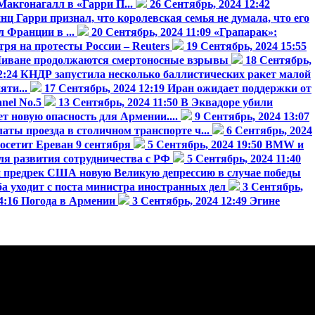
акгонагалл в «Гарри П...
26 Сентябрь, 2024 12:42
нц Гарри признал, что королевская семья не думала, что его
 Франции в ...
20 Сентябрь, 2024 11:09
«Грапарак»:
ря на протесты России – Reuters
19 Сентябрь, 2024 15:55
Ливане продолжаются смертоносные взрывы
18 Сентябрь,
2:24
КНДР запустила несколько баллистических ракет малой
ти...
17 Сентябрь, 2024 12:19
Иран ожидает поддержки от
nel No.5
13 Сентябрь, 2024 11:50
В Эквадоре убили
 новую опасность для Армении....
9 Сентябрь, 2024 13:07
ты проезда в столичном транспорте ч...
6 Сентябрь, 2024
осетит Ереван 9 сентября
5 Сентябрь, 2024 19:50
BMW и
ля развития сотрудничества с РФ
5 Сентябрь, 2024 11:40
 предрек США новую Великую депрессию в случае победы
а уходит с поста министра иностранных дел
3 Сентябрь,
4:16
Погода в Армении
3 Сентябрь, 2024 12:49
Эгине