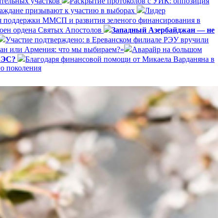
ательных участков
Раскрытие протоколов с УИК: оппозиция
раждане призывают к участию в выборах
Лидер
я поддержки ММСП и развития зеленого финансирования в
оен ордена Святых Апостолов
Западный Азербайджан — не
Участие подтверждено: в Ереванском филиале РЭУ вручили
ан или Армения: что мы выбираем?»
Аварайр на большом
ЕАЭС?
Благодаря финансовой помощи от Микаела Варданяна в
го поколения