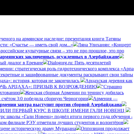
ученого на армянское наследие: презентация книги Татяны
сти: «Счастье — иметь свой дом...»
Ляна Улиханян: «Концерт
российские культурные связи – это не про прошлое, это про
 армянских заключенных, осужденных в Азербайджане
ый диалог в Ереване
Dialogorg.ru: Пять десятилетий
рмении: стратегическая роль гидротехнического комплекса «Арпа
секретные и зашифрованные документы раскрывают свои тайны
аха»: история, которая не закончилась
Арцахская деревня как
ДОЧЬ АРЦАХА»: ПРИЗЫВ К ВОЗРОЖДЕНИЮ
"Страшно
ехтованию
Женская сборная Армении по теннису добилась
 счётом 3:0 победила сборную Черногории
Армения —
рмении завтра выступит против сборной Азербайджана
ЛИ ПЕРВЫЙ КУРС В ШКОЛЕ ИМЕНИ ГАЛИ НОВЕНЦ
рс школы «Гали Новенц» подвёл итоги первого года обучения -
нском филиале РЭУ отметили лучших студентов и волонтёров
 сцене историческую драму Мурацана
Оппозиция продолжает