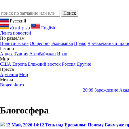
Русский
Հայերեն
English
Лента новостей
По разделам
Политические
Общество
Экономика
Право
Чрезвычайный прои
Регион
Арцах
Турция
Азербайджан
Иран
Мир
США
Европа
Ближний восток
Россия
Другие
Пресса
Армения
Мир
Медиа
Видео
Фото
20:09
Зарождение Академии наук Ар
Блогосфера
12 Май, 2026 14:12
Тень над Ереваном: Почему Баку уже п