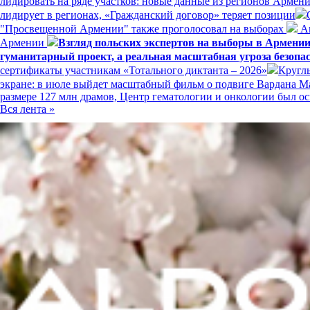
лидировать на ряде участков: новые данные из регионов Армен
лидирует в регионах, «Гражданский договор» теряет позиции
"Просвещенной Армении" также проголосовал на выборах
Ам
Армении
Взгляд польских экспертов на выборы в Армени
гуманитарный проект, а реальная масштабная угроза безопа
сертификаты участникам «Тотального диктанта – 2026»
Кругл
экране: в июле выйдет масштабный фильм о подвиге Вардана 
размере 127 млн драмов, Центр гематологии и онкологии был
Вся лента »