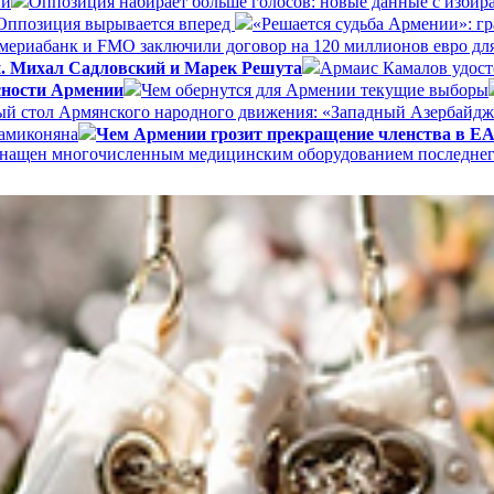
ии
Оппозиция набирает больше голосов: новые данные с избир
Оппозиция вырывается вперед
«Решается судьба Армении»: г
ериабанк и FMO заключили договор на 120 миллионов евро дл
и. Михал Садловский и Марек Решута
Армаис Камалов удост
сности Армении
Чем обернутся для Армении текущие выборы
ый стол Армянского народного движения: «Западный Азербайдж
Мамиконяна
Чем Армении грозит прекращение членства в 
 оснащен многочисленным медицинским оборудованием последне