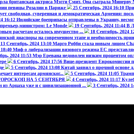
рла британская актриса Мэгги Смит. Она сыграла Минерву М
ении певицы Розалии в Париже
25 Сентябрь, 2024 16:10
При
ует свободная, суверенная и демократическая Армения: посол
24 16:12
Индийские боеприпасы отправлены в Украину, несмот
 премьер-министром: Le Monde
19 Сентябрь, 2024 11:44
В 
рным расчетам осталось имущество ...
18 Сентябрь, 2024 1
ской диаспоры на современном этапе и необходимость приня
13 Сентябрь, 2024 13:10
Марго Робби стала новым лицом Cha
 18:40
Миф о либерализации визового режима ЕС представляет
брь, 2024 11:53
Мэр Еревана недоволен низким процентом опла
ере
6 Сентябрь, 2024 17:56
Вице-президент Еврокомиссии п
де
5 Сентябрь, 2024 13:08
Китай заявил о прочной основе д
чает интересам армянског...
5 Сентябрь, 2024 11:05
Трамп
ОРОСКОП НА 5 СЕНТЯБРЯ
4 Сентябрь, 2024 11:17
Кулеб
из Арцаха уже и с цивилизационной ...
3 Сентябрь, 2024 1