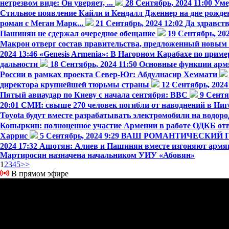
нетрезвом виде: Он уверяет, ...
28 Сентябрь, 2024 11:00
Уме
Стильное появление Кайли и Кендалл Дженнер на дне рожд
роман с Меган Марк...
21 Сентябрь, 2024 12:02
Да здравств
Пашинян не сдержал очередное обещание
19 Сентябрь, 20
Макрон отверг состав правительства, предложенный новым
2024 13:46
«Genesis Armenia»: В Нагорном Карабахе по приме
дальности
18 Сентябрь, 2024 11:50
Основные функции армян
России в рамках проекта Север-Юг: Абдулнасир Хеммати
директора крупнейшей тюрьмы страны
12 Сентябрь, 2024
Пятый авиаудар по Киеву с начала сентября: BBC
9 Сентя
20:01
СМИ: свыше 270 человек погибли от наводнений в Ниг
Toyota будут вместе разрабатывать электромобили на водоро
Копыркин: полноценное участие Армении в работе ОДКБ отве
Харрис
5 Сентябрь, 2024 9:29
ВАШ РОМАНТИЧЕСКИЙ Г
2024 17:32
Ашотян: Алиев и Пашинян вместе изгоняют армян 
Мартиросян назначена начальником УИУ «Абовян»
1
2
3
4
5
>>
В прямом эфире