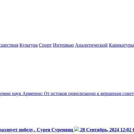
сшествия
Культура
Спорт
Интервью
Аналитический
Карикатуры
мении: От истоков цивилизации к вершинам советской науки -
разднует победу․ Сурен Суренянц
28 Сентябрь, 2024 12:02