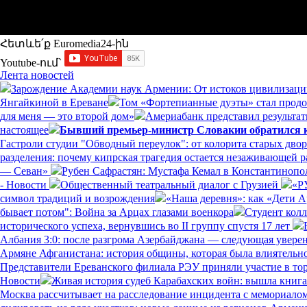
Հետևե՛ք Euromedia24-ին
Youtube-ում`
Лента новостей
Зарождение Академии наук Армении: От истоков цивилизаци
Янгайкиной в Ереване
Том «Фортепианные дуэты» стал прод
для меня — это второй дом»
Америабанк представил результат
настоящее
Бывший премьер-министр Словакии обратился к 
Гастроли студии "Обводный переулок": от колорита старых дво
разделения: почему кипрская трагедия остается незаживающей 
— Севан»
Рубен Сафрастян: Мустафа Кемал в Константинополе
- Новости
Общественный театральный диалог с Грузией
«Р
символ традиций и возрождения
«Наша деревня»: как «Дети 
бывает потом": Война за Арцах глазами военкора
Студент кол
исторического успеха, вернувшись во II группу спустя 17 лет
Албания 3:0: после разгрома Азербайджана — следующая увере
Армяне Афганистана: история общины, которая была влиятельн
Представители Ереванского филиала РЭУ приняли участие в то
Новости
Живая история судеб Карабахских войн: вышла книг
Москва рассчитывает на расследование инцидента с мемориал