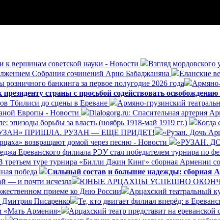
и к вершинам советской науки - Новости
Взгляд мордовского 
олжением Собрания сочинений Арно Бабаджаняна
Еланские ве
ы розничного банкинга за первое полугодие 2026 года
Армяно-
президенту страны с просьбой содействовать освобождению
ров Тбилиси до сцены в Ереване
Армяно-грузинский театральн
раной Европы - Новости
Dialogorg.ru: Спасительная артерия А
: эпизоды борьбы за власть (ноябрь 1918-май 1919 гг.)
Когда 
УЗАН» ПРИШЛА. РУЗАН — ЕЩЕ ПРИДЕТ!
«Рузан. Дочь Арц
Арцаха» возвращают домой через песню - Новости
«РУЗАН. 
леджа Ереванского филиала РЭУ стал победителем турнира по ф
В третьем туре турнира «Билли Джин Кинг» сборная Армении со
нная победа
Сильный состав и большие надежды: сборная А
ой — и почти исчезла
ЮНЫЕ АРЦАХЦЫ УСПЕШНО ОКОНЧИ
ржественном приеме ко Дню России
Арцахский театральный ку
а Дмитрия Писаренко
Те, кто двигает филиал вперёд: в Ерева
ом «Мать Армения»
Арцахский театр представит на ереванской