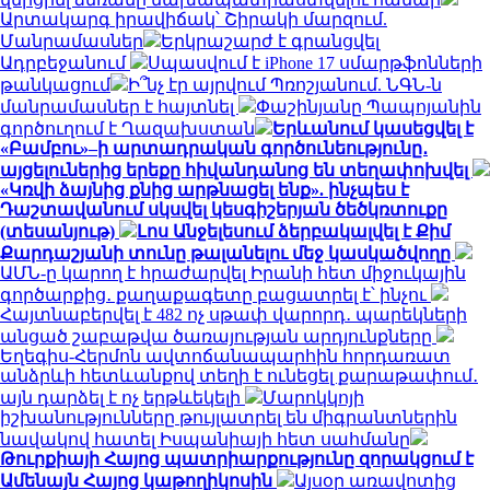
Արտակարգ իրավիճակ՝ Շիրակի մարզում.
Մանրամասներ
Երկրաշարժ է գրանցվել
Ադրբեջանում
Սպասվում է iPhone 17 սմարթֆոնների
թանկացում
Ի՞նչ էր այրվում Պռոշյանում. ՆԳՆ-ն
մանրամասներ է հայտնել
Փաշինյանը Պապոյանին
գործուղում է Ղազախստան
Երևանում կասեցվել է
«Բամբու»–ի արտադրական գործունեությունը․
այցելուներից երեքը հիվանդանոց են տեղափոխվել
«Կռվի ձայնից քնից արթնացել ենք». ինչպես է
Դաշտավանում սկսվել կեսգիշերյան ծեծկռտուքը
(տեսանյութ)
Լոս Անջելեսում ձերբակալվել է Քիմ
Քարդաշյանի տունը թալանելու մեջ կասկածվողը
ԱՄՆ-ը կարող է հրաժարվել Իրանի հետ միջուկային
գործարքից․ քաղաքագետը բացատրել է՝ ինչու
Հայտնաբերվել է 482 ոչ սթափ վարորդ․ պարեկների
անցած շաբաթվա ծառայության արդյունքները
Եղեգիս-Հերմոն ավտոճանապարհին հորդառատ
անձրևի հետևանքով տեղի է ունեցել քարաթափում․
այն դարձել է ոչ երթևեկելի
Մարոկկոյի
իշխանությունները թույլատրել են միգրանտներին
նավակով հատել Իսպանիայի հետ սահմանը
Թուրքիայի Հայոց պատրիարքությունը զորակցում է
Ամենայն Հայոց կաթողիկոսին
Այսօր առավոտից