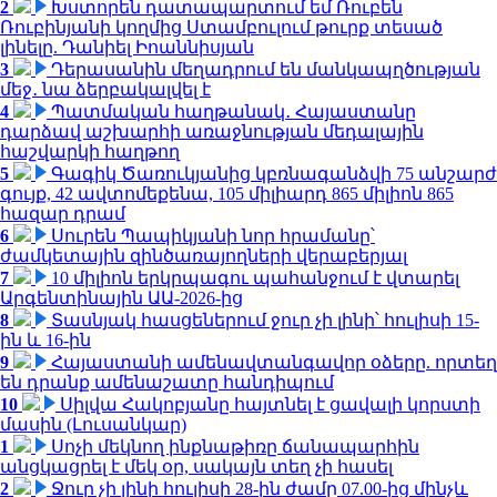
2
Խստորեն դատապարտում եմ Ռուբեն
Ռուբինյանի կողմից Ստամբուլում թուրք տեսած
լինելը. Դանիել Իոաննիսյան
3
Դերասանին մեղադրում են մանկապղծության
մեջ․ նա ձերբակալվել է
4
Պատմական հաղթանակ․ Հայաստանը
դարձավ աշխարհի առաջնության մեդալային
հաշվարկի հաղթող
5
Գագիկ Ծառուկյանից կբռնագանձվի 75 անշարժ
գույք, 42 ավտոմեքենա, 105 միլիարդ 865 միլիոն 865
հազար դրամ
6
Սուրեն Պապիկյանի նոր հրամանը՝
ժամկետային զինծառայողների վերաբերյալ
7
10 միլիոն երկրպագու պահանջում է վտարել
Արգենտինային ԱԱ-2026-ից
8
Տասնյակ հասցեներում ջուր չի լինի՝ հուլիսի 15-
ին և 16-ին
9
Հայաստանի ամենավտանգավոր օձերը. որտեղ
են դրանք ամենաշատը հանդիպում
10
Սիլվա Հակոբյանը հայտնել է ցավալի կորստի
մասին (Լուսանկար)
1
Սոչի մեկնող ինքնաթիռը ճանապարհին
անցկացրել է մեկ օր, սակայն տեղ չի հասել
2
Ջուր չի լինի հուլիսի 28-ին ժամը 07.00-ից մինչև