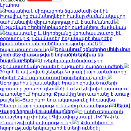
Լրահոս
Իսպանիան միգրացիոն ճգնաժամի ֆոնին
Իտալիայից ժամանողների համար ժամանակավոր
սահմանային վերահսկողություն է սահմանում
Ուշագնաց է եղել ինքնագրեր բաժանելու ժամանակ
Հայաստանը և Ադրբեջանը վերահաստատել են
օգոստոսի 8-ի Համատեղ հռչակագրի լիարժեք
իրականացման հանձնառությունը․ ՀՀ ԱԳՆ
հայտարարությունը
Երևանում՝ շենքերից մեկի մոտ
շորի մեջ փաթաթված նորածին երեխա են
հայտնաբերել
Միջերկրական ծովում ջրի
ջերմաստիճանը հասել է բացառիկ բարձր արժեքի
20 զոհ և ավերված շենքեր. Կոլումբիայի արևմուտքը
ցնցել է 7,4 մագնիտուդով հզոր երկրաշարժը
Աբդոլլահին նշանակվել է Իրանի զինված ուժերի
գլխավոր շտաբի պետ
Հիմա ես եմ փոխհատուցում
պահանջում Իրանից․ Թրամփը նոր պահանջ է առաջ
քաշել
«Յաբլոկո» կուսակցությունը հեռացվեց
Պետդումայի ընտրություններից (տեսանյութ)
Սելավ
Վայոց ձորում (Լուսանկարներ)
Իրանի գերագույն
առաջնորդը փոխել է Գլխավոր շտաբի, ԻՀՊԿ-ի և
«Բասիջ»-ի ղեկավարությունը
7,4 մագնիտուդ
հզորությամբ երկրաշարժ է տեղի ունեցել