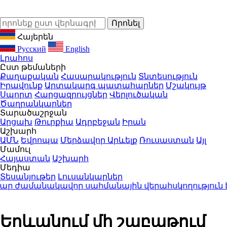
Հայերեն
Русский
English
Լրահոս
Ըստ թեմաների
Քաղաքական
Հասարակություն
Տնտեսություն
Իրավունք
Արտակարգ պատահարներ
Մշակույթ
Սպորտ
Հարցազրույցներ
Վերլուծական
Ծաղրանկարներ
Տարածաշրջան
Արցախ
Թուրքիա
Ադրբեջան
Իրան
Աշխարհ
ԱՄՆ
Եվրոպա
Մերձավոր Արևելք
Ռուսաստան
Այլ
Մամուլ
Հայաստան
Աշխարհ
Մեդիա
Տեսանյութեր
Լուսանկարներ
ամանակավոր սահմանային վերահսկողություն է ս
Երևանում մի շաբաթում