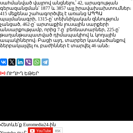
սահմանված վայրով անցնելու՝ 42, արագության
գերազանցման՝ 1877 և 3857 այլ իրավախախտումներ։
415 մեքենա շահագործվել է առանց ԱՊՊԱ
պայմանագրի, 1315-ը՝ տեխնիկական զննություն
չանցած, 462-ը՝ արտաքին լուսային սարքերի
անսարքությամբ, որից 7-ը՝ բեռնատարներ, 225-ը՝
թաղանթապատված դիմապակիով և կողային
ապակիներով։ Բացի այդ, տարբեր կասկածանքով
ձերբակալվել ու բաժիններ է տարվել 46 անձ։
ՈՒՂԻՂ ԵԹԵՐ
Հետևե՛ք Euromedia24-ին
Youtube-ում`