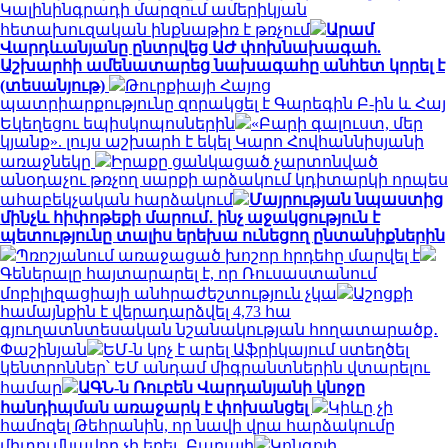
Կալինինգրադի մարզում ամերիկյան
հետախուզական ինքնաթիռ է թռչում
Արամ
Վարդևանյանը ընտրվեց ԱԺ փոխնախագահ.
Աշխարհի ամենատարեց նախագահը անհետ կորել է
(տեսանյութ)
Թուրքիայի Հայոց
պատրիարքությունը զորակցել է Գարեգին Բ-ին և Հայ
Եկեղեցու եպիսկոպոսներին
«Բարի գալուստ, մեր
կյանք». լույս աշխարհ է եկել Կարո Հովհաննիսյանի
առաջնեկը
Իրաքը ցանկացած չարտոնված
անօդաչու թռչող սարքի արձակում կդիտարկի որպես
ահաբեկչական հարձակում
Մայրության նպաստից
մինչև հիփոթեքի մարում․ ինչ աջակցություն է
պետությունը տալիս երեխա ունեցող ընտանիքներին
Պռոշյանում առաջացած խոշոր հրդեհը մարվել է
Գեներալը հայտարարել է, որ Ռուսաստանում
մոբիլիզացիայի անհրաժեշտություն չկա
Աշոցքի
համայնքին է վերադարձվել 4,73 հա
գյուղատնտեսական նշանակության հողատարածք․
Փաշինյան
ԵՄ-ն կոչ է արել Աֆրիկայում ստեղծել
կենտրոններ՝ ԵՄ անդամ միգրանտներին վտարելու
համար
ԱԳՆ-ն Ռուբեն Վարդանյանի կնոջը
հանդիպման առաջարկ է փոխանցել
Կիևը չի
համոզել Թեհրանին, որ նավի վրա հարձակումը
միտումնավոր չի եղել․ Բաղայի
Կոնգոյի