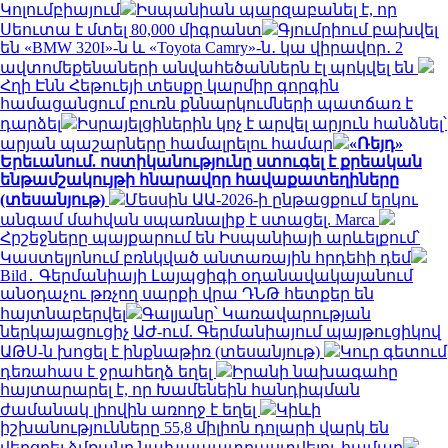
Կոլումբիայում
Իսպանիան պարզաբանել է, որ
Սեուտա է մտել 80,000 միգրանտ
Գյումրիում բախվել
են «BMW 320I»-ն և «Toyota Camry»-ն․ կա վիրավոր․ 2
ավտոմեքենաների անվահեծաններն էլ պոկվել են
Հղի Էնն Հեթուեյի տեսքը կարմիր գորգին
համացանցում բուռն քննարկումների պատճառ է
դարձել
Իսրայելցիներին կոչ է արվել արյուն հանձնել՝
արյան պաշարները համալրելու համար
«Ռեյդ»
Երեւանում. ոստիկանությունը ստուգել է քրեական
ենթամշակույթի հնարավոր հավաքատեղիները
(տեսանյութ)
Մեսսին ԱԱ-2026-ի ընթացքում երկու
անգամ մահվան սպառնալիք է ստացել. Marca
Հրշեջները պայքարում են Իսպանիայի արևելքում՝
Կաստելյոնում բռնկված անտառային հրդեհի դեմ
Bild․ Գերմանիայի Լայպցիգի օդանավակայանում
անօդաչու թռչող սարքի վրա ԴՆԹ հետքեր են
հայտնաբերվել
Գալյանը՝ Կառավարության
ներկայացուցիչ ԱԺ-ում. Գերմանիայում պայթուցիկով
ԱԹՍ-ն խոցել է ինքնաթիռ (տեսանյութ)
Կուր գետում
դեռահաս է ջրահեղձ եղել
Իրանի նախագահը
հայտարարել է, որ Խամենեին հանդիպման
ժամանակ լիովին առողջ է եղել
Կիևի
իշխանությունները 55,8 միլիոն դոլարի վարկ են
վերցրել ձմռանը նախապատրաստվելու համար