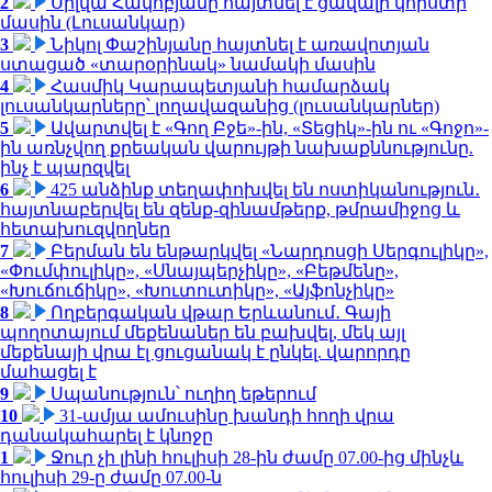
2
Սիլվա Հակոբյանը հայտնել է ցավալի կորստի
մասին (Լուսանկար)
3
Նիկոլ Փաշինյանը հայտնել է առավոտյան
ստացած «տարօրինակ» նամակի մասին
4
Հասմիկ Կարապետյանի համարձակ
լուսանկարները՝ լողավազանից (լուսանկարներ)
5
Ավարտվել է «Գող Բջե»-ին, «Տեցիկ»-ին ու «Գոջո»-
ին առնչվող քրեական վարույթի նախաքննությունը.
ինչ է պարզվել
6
425 անձինք տեղափոխվել են ոստիկանություն․
հայտնաբերվել են զենք-զինամթերք, թմրամիջոց և
հետախուզվողներ
7
Բերման են ենթարկվել «Նարդոսցի Սերգուլիկը»,
«Փումփուլիկը», «Սնայպերչիկը», «Բեթմենը»,
«Խուճուճիկը», «Խուտուտիկը», «Այֆոնչիկը»
8
Ողբերգական վթար Երևանում․ Գայի
պողոտայում մեքենաներ են բախվել, մեկ այլ
մեքենայի վրա էլ ցուցանակ է ընկել. վարորդը
մահացել է
9
Սպանություն՝ ուղիղ եթերում
10
31-ամյա ամուսինը խանդի հողի վրա
դանակահարել է կնոջը
1
Ջուր չի լինի հուլիսի 28-ին ժամը 07.00-ից մինչև
հուլիսի 29-ը ժամը 07.00-ն