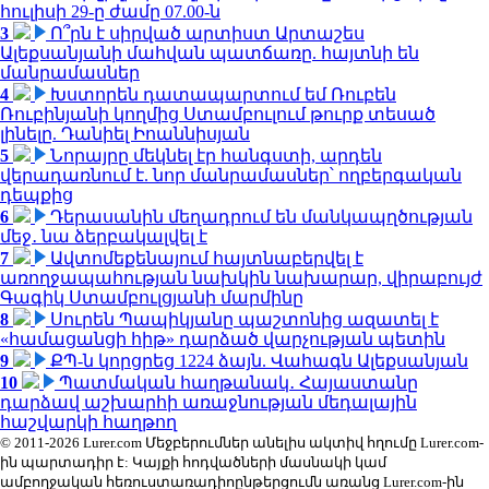
հուլիսի 29-ը ժամը 07.00-ն
3
Ո՞րն է սիրված արտիստ Արտաշես
Ալեքսանյանի մահվան պատճառը. հայտնի են
մանրամասներ
4
Խստորեն դատապարտում եմ Ռուբեն
Ռուբինյանի կողմից Ստամբուլում թուրք տեսած
լինելը. Դանիել Իոաննիսյան
5
Նորայրը մեկնել էր հանգստի, արդեն
վերադառնում է. նոր մանրամասներ՝ ողբերգական
դեպքից
6
Դերասանին մեղադրում են մանկապղծության
մեջ․ նա ձերբակալվել է
7
Ավտոմեքենայում հայտնաբերվել է
առողջապահության նախկին նախարար, վիրաբույժ
Գագիկ Ստամբուլցյանի մարմինը
8
Սուրեն Պապիկյանը պաշտոնից ազատել է
«համացանցի հիթ» դարձած վարչության պետին
9
ՔՊ-ն կորցրեց 1224 ձայն. Վահագն Ալեքսանյան
10
Պատմական հաղթանակ․ Հայաստանը
դարձավ աշխարհի առաջնության մեդալային
հաշվարկի հաղթող
© 2011-2026 Lurer.com Մեջբերումներ անելիս ակտիվ հղումը Lurer.com-
ին պարտադիր է: Կայքի հոդվածների մասնակի կամ
ամբողջական հեռուստառադիոընթերցումն առանց Lurer.com-ին