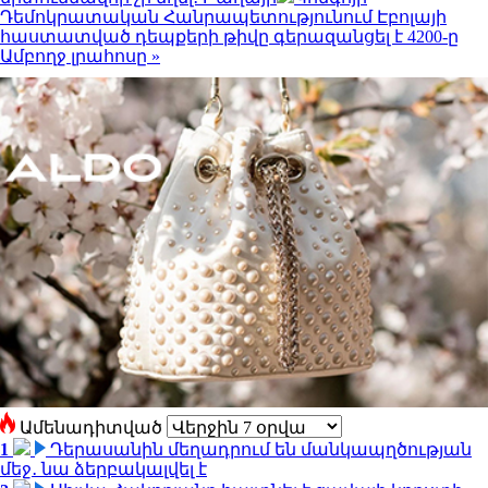
Դեմոկրատական ​​Հանրապետությունում Էբոլայի
հաստատված դեպքերի թիվը գերազանցել է 4200-ը
Ամբողջ լրահոսը »
Ամենադիտված
1
Դերասանին մեղադրում են մանկապղծության
մեջ․ նա ձերբակալվել է