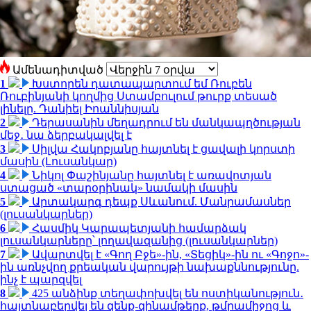
Ամենադիտված
1
Խստորեն դատապարտում եմ Ռուբեն
Ռուբինյանի կողմից Ստամբուլում թուրք տեսած
լինելը. Դանիել Իոաննիսյան
2
Դերասանին մեղադրում են մանկապղծության
մեջ․ նա ձերբակալվել է
3
Սիլվա Հակոբյանը հայտնել է ցավալի կորստի
մասին (Լուսանկար)
4
Նիկոլ Փաշինյանը հայտնել է առավոտյան
ստացած «տարօրինակ» նամակի մասին
5
Արտակարգ դեպք Սևանում. Մանրամասներ
(լուսանկարներ)
6
Հասմիկ Կարապետյանի համարձակ
լուսանկարները՝ լողավազանից (լուսանկարներ)
7
Ավարտվել է «Գող Բջե»-ին, «Տեցիկ»-ին ու «Գոջո»-
ին առնչվող քրեական վարույթի նախաքննությունը.
ինչ է պարզվել
8
425 անձինք տեղափոխվել են ոստիկանություն․
հայտնաբերվել են զենք-զինամթերք, թմրամիջոց և