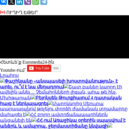
ՈՒՂԻՂ ԵԹԵՐ
Հետևե՛ք Euromedia24-ին
Youtube-ում`
Լրահոս
Փաշինյանը «անսպասելի խոստովանություն» է
արել․ ու՞մ է նա մեղադրում
Շատ բաներ կարող էի
ավելին անել… Չեմպիոնների լիգան, ահա թե ինչ.
Մխիթարյան
Բեյոնսեն Թուրքիայում 4 դատական
հայց է ներկայացրել
Մարոկկոյից Սեուտա
պարապլանով թռչելու փորձի ժամանակ տղամարդը
մահացել է
ՀՀ բոլոր ավտոճանապարհներն
անցանելի են
ՀՀ-ում Առաջիկա օրերին սպասվում է
անձրև և ամպրոպ․ ջերմաստիճանը կնվազի