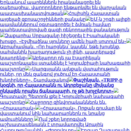
Երևանում պարեկներն իրականացրել են
օպերացիա․ վարորդները ենթարկվել են վարչական
պատասխանատվության
Հուլիսին Հայաստան
այցելած զբոսաշրջիկների քանակը
ԵՄ-ն շոգի ալիքի
պայմաններում օգտագործել է ձմռան համար
պահեստավորված գազի ռեկորդային քանակություն
Զաքարիա Սրբազանը հիշեցրել է Իսահակյանի
խոսքը․ «Էջմիածնա սյուները ամեն հայի սրտում են»
Աբրահամյան․ «Որ հարցնես՝ կասեն՝ եթե խոսենք,
սահմանին խաղաղություն չի լինի, պատերազմ
կսադրենք»
Աբելարդո դե լա Էսպրիելան
պաշտոնապես ստանձնել է Կոլումբիայի նախագահի
պաշտոնը
«Սարգսյանն այնքան վստահություն
ուներ, որ մեկ զանգով լուծում էր Հայաստանի
խնդիրները»․ Շարմազանով
Փաշինյան․ «TRIPP-ը
կօգնի, որ Հայաստանն ու Ադրբեջանը միմյանց
ընկալեն որպես ճանապարհ, ոչ թե խոչընդոտ»
Գուստավո Պետրոն լքել է Կոլումբիայի նախագահի
պաշտոնը
Հաջորդը զինվորականներն են․
«Հրապարակ»
«Հրապարակ». Որքան գումար են
վաստակում կին նախարարներն ու նրանց
ամուսինները
Ում շքեղ նորոգված
աշխատասենյակն է տրամադրվել Արայիկ
Հարությունյանին. «Ժողովուրդ»
Էդգար Ղազարյանի