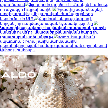
պատճառով
Ֆյոդորովը փորձում է Մասկին համոզել,
որ աջակցի Ուկրաինային
Թրամփը սպառնացել է
արգելափակել շվեյցարական ժամացույցների
ներմուծումը ԱՄՆ
Հորմուզի նեղուցը կարող է
կորցնել իր ռազմավարական նշանակությունը
Կաթողիկոսը չպետք է հայկական դատարանի առջև
կանգնի ու վե՛րջ, մնացածը քննարկման հարց չի․
փաստաբան (տեսանյութ)
Reuters. Իսպանիան
սպառնում է Իտալիային սահմանային
վերահսկողության համար պատասխան միջոցներով
Ամբողջ լրահոսը »