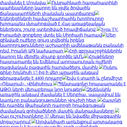
ժամանել է Մոսկվա
Ուկրաինայի հացահատիկի
պահեստները կարող են լցվել ծովային
ճանապարհների փակման պատճառով
Եկեղեցիների համաշխարհային խորհուրդը
խորապես մտահոգված է Հայ առաքելական
եկեղեցու շուրջ ստեղծված իրավիճակով
Syria TV.
Իսրայելի զորքերը մտել են Սիրիայի հարավ
Մեր
զինված ուժերը ցույց տվեցին իրենց
կարողությունները աշխարհի ամենաթանկ բանակի
դեմ. Իրանի ԱԳ նախարար
Հղի զբոսաշրջիկներին
կարող են մերժել մուտք գործել ԱՄՆ
Հութիները
հայտարարել են Եմենում պրոսաուդյան ուժերի
ռազմական բազային հարվածելու մասին
Ոսկու
գինը հունիսի 17-ից ի վեր առաջին անգամ
գերազանցել է 4400 դոլարը
Եվս 6 տարի և ընդմիշտ
«Ռեալում»․ Վինիսիուս
Պենտագոնը հրապարակել է
ԱԹՕ-ների վերաբերյալ նոր նյութեր
Զելենսկին
առաջին անգամ ժամանել է Սերբիա․ սպասվում են
կարևոր բանակցություններ Վուչիչի հետ
Հայտնի
են դարձել Թաիլանդի դպրոցի հրաձգության
ժամանակ զոհվածների մասին մանրամասները
Հայ ուշուիստները 37 մեդալ են նվաճել միջազգային
մրցաշարում
Սլովակիայի արևելքում արտակարգ
դրություն է հայտարարվել շոգի ալիքների