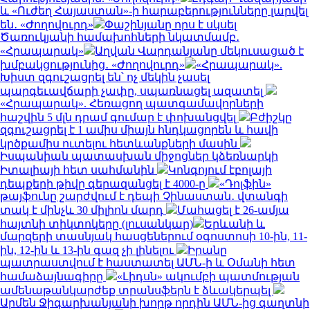
և «Ուժեղ Հայաստան»-ի հարաբերությունները լարվել
են․ «Ժողովուրդ»
Փաշինյանը որս է սկսել
Ծառուկյանի համախոհների նկատմամբ․
«Հրապարակ»
Աղվան Վարդանյանը մեկուսացած է
խմբակցությունից․ «Ժողովուրդ»
«Հրապարակ».
Խիստ զգուշացրել են՝ ոչ մեկին չասել
պարգեւավճարի չափը, սպառնացել ազատել
«Հրապարակ». Հեռացող պատգամավորների
հաշվին 5 մլն դրամ գումար է փոխանցվել
Բժիշկը
զգուշացրել է 1 ամիս միայն հնդկացորեն և հավի
կրծքամիս ուտելու հետևանքների մասին
Իսպանիան պատասխան միջոցներ կձեռնարկի
Իտալիայի հետ սահմանին
Կոնգոյում էբոլայի
դեպքերի թիվը գերազանցել է 4000-ը
«Դոլֆին»
թայֆունը շարժվում է դեպի Չինաստան․ վտանգի
տակ է մինչև 30 միլիոն մարդ
Մահացել է 26-ամյա
հայտնի տիկտոկերը (լուսանկար)
Երևանի և
մարզերի տասնյակ հասցեներում օգոստոսի 10-ին, 11-
ին, 12-ին և 13-ին գազ չի լինելու
Իրանը
պատրաստվում է հաստատել ԱՄՆ-ի և Օմանի հետ
համաձայնագիրը
«Լիդսն» ակումբի պատմության
ամենաթանկարժեք տրանսֆերն է ձևակերպել
Արմեն Ջիգարխանյանի խորթ որդին ԱՄՆ-ից գաղտնի