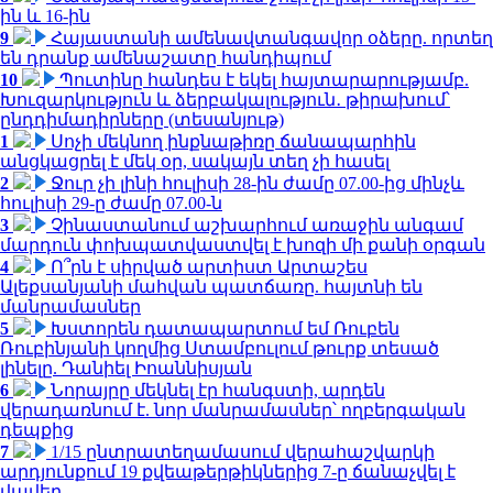
ին և 16-ին
9
Հայաստանի ամենավտանգավոր օձերը. որտեղ
են դրանք ամենաշատը հանդիպում
10
Պուտինը հանդես է եկել հայտարարությամբ.
Խուզարկություն և ձերբակալություն․ թիրախում՝
ընդդիմադիրները (տեսանյութ)
1
Սոչի մեկնող ինքնաթիռը ճանապարհին
անցկացրել է մեկ օր, սակայն տեղ չի հասել
2
Ջուր չի լինի հուլիսի 28-ին ժամը 07.00-ից մինչև
հուլիսի 29-ը ժամը 07.00-ն
3
Չինաստանում աշխարհում առաջին անգամ
մարդուն փոխպատվաստվել է խոզի մի քանի օրգան
4
Ո՞րն է սիրված արտիստ Արտաշես
Ալեքսանյանի մահվան պատճառը. հայտնի են
մանրամասներ
5
Խստորեն դատապարտում եմ Ռուբեն
Ռուբինյանի կողմից Ստամբուլում թուրք տեսած
լինելը. Դանիել Իոաննիսյան
6
Նորայրը մեկնել էր հանգստի, արդեն
վերադառնում է. նոր մանրամասներ՝ ողբերգական
դեպքից
7
1/15 ընտրատեղամասում վերահաշվարկի
արդյունքում 19 քվեաթերթիկներից 7-ը ճանաչվել է
վավեր