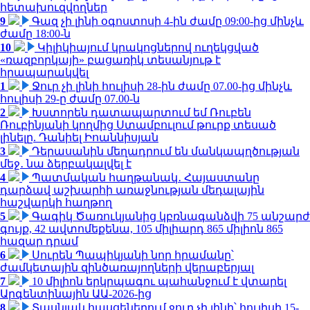
հետախուզվողներ
9
Գազ չի լինի օգոստոսի 4-ին ժամը 09:00-ից մինչև
ժամը 18:00-ն
10
Կիլիկիայում կրակոցներով ուղեկցված
«ռազբորկայի» բացառիկ տեսանյութ է
հրապարակվել
1
Ջուր չի լինի հուլիսի 28-ին ժամը 07.00-ից մինչև
հուլիսի 29-ը ժամը 07.00-ն
2
Խստորեն դատապարտում եմ Ռուբեն
Ռուբինյանի կողմից Ստամբուլում թուրք տեսած
լինելը. Դանիել Իոաննիսյան
3
Դերասանին մեղադրում են մանկապղծության
մեջ․ նա ձերբակալվել է
4
Պատմական հաղթանակ․ Հայաստանը
դարձավ աշխարհի առաջնության մեդալային
հաշվարկի հաղթող
5
Գագիկ Ծառուկյանից կբռնագանձվի 75 անշարժ
գույք, 42 ավտոմեքենա, 105 միլիարդ 865 միլիոն 865
հազար դրամ
6
Սուրեն Պապիկյանի նոր հրամանը՝
ժամկետային զինծառայողների վերաբերյալ
7
10 միլիոն երկրպագու պահանջում է վտարել
Արգենտինային ԱԱ-2026-ից
8
Տասնյակ հասցեներում ջուր չի լինի՝ հուլիսի 15-