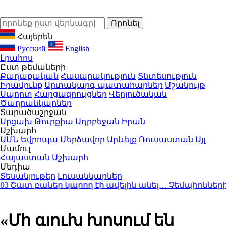
Հայերեն
Русский
English
Լրահոս
Ըստ թեմաների
Քաղաքական
Հասարակություն
Տնտեսություն
Իրավունք
Արտակարգ պատահարներ
Մշակույթ
Սպորտ
Հարցազրույցներ
Վերլուծական
Ծաղրանկարներ
Տարածաշրջան
Արցախ
Թուրքիա
Ադրբեջան
Իրան
Աշխարհ
ԱՄՆ
Եվրոպա
Մերձավոր Արևելք
Ռուսաստան
Այլ
Մամուլ
Հայաստան
Աշխարհ
Մեդիա
Տեսանյութեր
Լուսանկարներ
ատ բաներ կարող էի ավելին անել… Չեմպիոնների լի
«Մի գլուխ խոսում են