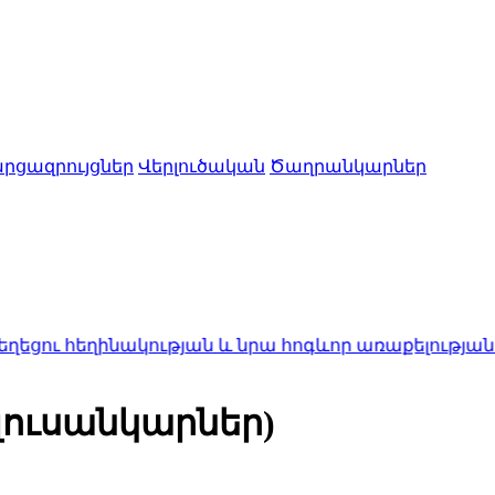
րցազրույցներ
Վերլուծական
Ծաղրանկարներ
նրա հոգևոր առաքելության դեմ ուղղված ՀՀ իշխանո
լուսանկարներ)