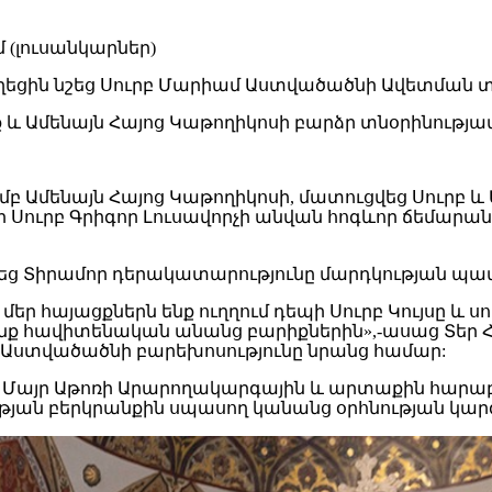
ղեցին նշեց Սուրբ Մարիամ Աստվածածնի Ավետման տոն
 և Ամենայն Հայոց Կաթողիկոսի բարձր տնօրինությամբ
ամբ Ամենայն Հայոց Կաթողիկոսի, մատուցվեց Սուր
գի Սուրբ Գրիգոր Լուսավորչի անվան հոգևոր ճեմ
ծեց Տիրամոր դերակատարությունը մարդկության պատ
 մեր հայացքներն ենք ուղղում դեպի Սուրբ Կույսը և
նք հավիտենական անանց բարիքներին»,-ասաց Տեր Հ
րբ Աստվածածնի բարեխոսությունը նրանց համար:
այր Աթոռի Արարողակարգային և արտաքին հարաբեր
թյան բերկրանքին սպասող կանանց օրհնության կար