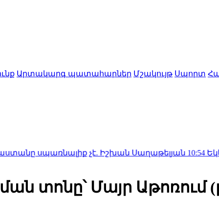
ւնք
Արտակարգ պատահարներ
Մշակույթ
Սպորտ
Հա
Իշխան Սաղաթելյան
10:54
Եկեղեցու հեղինակության և 
ան տոնը՝ Մայր Աթոռում (