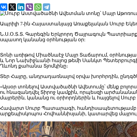
Ապրիլի 7-ին Հայաստանյայց Առաքելական Սուրբ Եկե
Ն.Ս.Օ.Տ.Տ. Գարեգին Երկրորդ Ծայրագույն Պատրիարք
սպասող կանանց օրհնության օր:
Տոնի առիթով Միածնաէջ Մայր Տաճարում, օրհնությ
և Նոր Նախիջևանի հայոց թեմի Սանկտ Պետերբուր
Ղևոնդ քահանա Տյոմկինը։
Տեր Հայրը, անդրադառնալով օրվա խորհրդին, ընդգ
«Այսօր տոնելով Աստվածածնի Ավետումը՝ մենք բոլորս
ու հնազանդվել Տիրոջ կամքին, որպեսզի արժանանա
մայրերին, կանանց ու օրիորդներին և հայցելով Սու
Հավարտ Սուրբ Պատարագի, հանդիսապետությամբ Մ
արքեպիսկոպոս Հովհաննիսյանի, կատարվեց մայրու