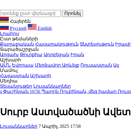
Հայերեն
Русский
English
Լրահոս
Ըստ թեմաների
Քաղաքական
Հասարակություն
Տնտեսություն
Իրավո
Տարածաշրջան
Արցախ
Թուրքիա
Ադրբեջան
Իրան
Աշխարհ
ԱՄՆ
Եվրոպա
Մերձավոր Արևելք
Ռուսաստան
Այլ
Մամուլ
Հայաստան
Աշխարհ
Մեդիա
Տեսանյութեր
Լուսանկարներ
ւբինյան, մեզ համար Ռուսաստանը սպառնալիք չէ. 
Սուրբ Աստվածածնի Ավետմ
Լուսանկարներ
7 Ապրիլ, 2025 17:58