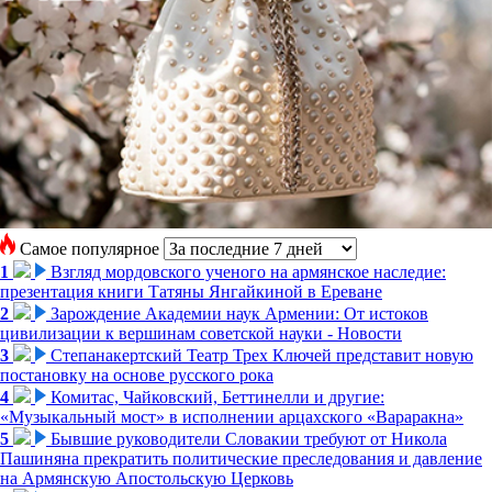
Самое популярное
1
Взгляд мордовского ученого на армянское наследие:
презентация книги Татяны Янгайкиной в Ереване
2
Зарождение Академии наук Армении: От истоков
цивилизации к вершинам советской науки - Новости
3
Степанакертский Театр Трех Ключей представит новую
постановку на основе русского рока
4
Комитас, Чайковский, Беттинелли и другие:
«Музыкальный мост» в исполнении арцахского «Вараракна»
5
Бывшие руководители Словакии требуют от Никола
Пашиняна прекратить политические преследования и давление
на Армянскую Апостольскую Церковь