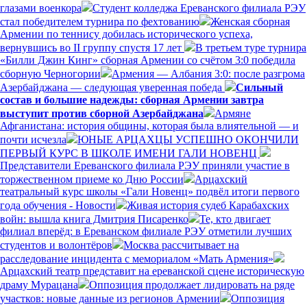
глазами военкора
Студент колледжа Ереванского филиала РЭУ
стал победителем турнира по фехтованию
Женская сборная
Армении по теннису добилась исторического успеха,
вернувшись во II группу спустя 17 лет
В третьем туре турнира
«Билли Джин Кинг» сборная Армении со счётом 3:0 победила
сборную Черногории
Армения — Албания 3:0: после разгрома
Азербайджана — следующая уверенная победа
Сильный
состав и большие надежды: сборная Армении завтра
выступит против сборной Азербайджана
Армяне
Афганистана: история общины, которая была влиятельной — и
почти исчезла
ЮНЫЕ АРЦАХЦЫ УСПЕШНО ОКОНЧИЛИ
ПЕРВЫЙ КУРС В ШКОЛЕ ИМЕНИ ГАЛИ НОВЕНЦ
Представители Ереванского филиала РЭУ приняли участие в
торжественном приеме ко Дню России
Арцахский
театральный курс школы «Гали Новенц» подвёл итоги первого
года обучения - Новости
Живая история судеб Карабахских
войн: вышла книга Дмитрия Писаренко
Те, кто двигает
филиал вперёд: в Ереванском филиале РЭУ отметили лучших
студентов и волонтёров
Москва рассчитывает на
расследование инцидента с мемориалом «Мать Армения»
Арцахский театр представит на ереванской сцене историческую
драму Мурацана
Оппозиция продолжает лидировать на ряде
участков: новые данные из регионов Армении
Оппозиция