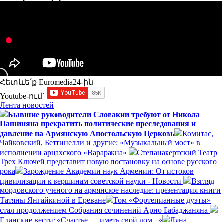
Հետևե՛ք Euromedia24-ին
Youtube-ում`
Лента новостей
Бывшие руководители Словакии требуют от Никола
Пашиняна прекратить политические преследования и
давление на Армянскую Апостольскую Церковь
Комитас,
Чайковский, Беттинелли и другие: «Музыкальный мост» в
исполнении арцахского «Вараракна»
Степанакертский Театр
Трех Ключей представит новую постановку на основе русского
рока
Зарождение Академии наук Армении: От истоков
цивилизации к вершинам советской науки - Новости
Взгляд
мордовского ученого на армянское наследие: презентация книги
Татяны Янгайкиной в Ереване
Том «Фортепианные дуэты»
стал продолжением Собрания сочинений Арно Бабаджаняна
Еланские вести: «Счастье — иметь свой дом...»
Ляна