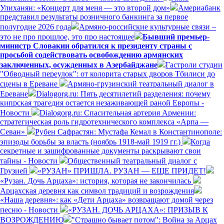
Улиханян: «Концерт для меня — это второй дом»
Америабанк
представил результаты розничного банкинга за первое
полугодие 2026 года
Армяно-российские культурные связи –
это не про прошлое, это про настоящее
Бывший премьер-
министр Словакии обратился к президенту страны с
просьбой содействовать освобождению армянских
заключенных, осужденных в Азербайджане
Гастроли студии
"Обводный переулок": от колорита старых дворов Тбилиси до
сцены в Ереване
Армяно-грузинский театральный диалог в
Ереване
Dialogorg.ru: Пять десятилетий разделения: почему
кипрская трагедия остается незаживающей раной Европы -
Новости
Dialogorg.ru: Спасительная артерия Армении:
стратегическая роль гидротехнического комплекса «Арпа —
Севан»
Рубен Сафрастян: Мустафа Кемал в Константинополе:
эпизоды борьбы за власть (ноябрь 1918-май 1919 гг.)
Когда
секретные и зашифрованные документы раскрывают свои
тайны - Новости
Общественный театральный диалог с
Грузией
«РУЗАН» ПРИШЛА. РУЗАН — ЕЩЕ ПРИДЕТ!
«Рузан. Дочь Арцаха»: история, которая не закончилась
Арцахская деревня как символ традиций и возрождения
«Наша деревня»: как «Дети Арцаха» возвращают домой через
песню - Новости
«РУЗАН. ДОЧЬ АРЦАХА»: ПРИЗЫВ К
ВОЗРОЖДЕНИЮ
"Страшно бывает потом": Война за Арцах