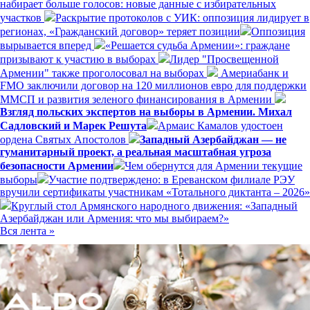
набирает больше голосов: новые данные с избирательных
участков
Раскрытие протоколов с УИК: оппозиция лидирует в
регионах, «Гражданский договор» теряет позиции
Оппозиция
вырывается вперед
«Решается судьба Армении»: граждане
призывают к участию в выборах
Лидер "Просвещенной
Армении" также проголосовал на выборах
Америабанк и
FMO заключили договор на 120 миллионов евро для поддержки
ММСП и развития зеленого финансирования в Армении
Взгляд польских экспертов на выборы в Армении. Михал
Садловский и Марек Решута
Армаис Камалов удостоен
ордена Святых Апостолов
Западный Азербайджан — не
гуманитарный проект, а реальная масштабная угроза
безопасности Армении
Чем обернутся для Армении текущие
выборы
Участие подтверждено: в Ереванском филиале РЭУ
вручили сертификаты участникам «Тотального диктанта – 2026»
Круглый стол Армянского народного движения: «Западный
Азербайджан или Армения: что мы выбираем?»
Вся лента »