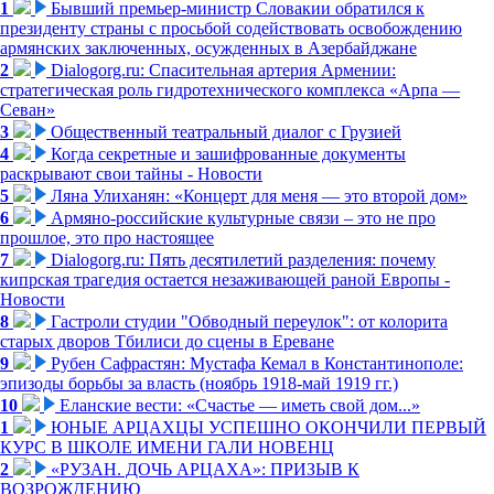
1
Бывший премьер-министр Словакии обратился к
президенту страны с просьбой содействовать освобождению
армянских заключенных, осужденных в Азербайджане
2
Dialogorg.ru: Спасительная артерия Армении:
стратегическая роль гидротехнического комплекса «Арпа —
Севан»
3
Общественный театральный диалог с Грузией
4
Когда секретные и зашифрованные документы
раскрывают свои тайны - Новости
5
Ляна Улиханян: «Концерт для меня — это второй дом»
6
Армяно-российские культурные связи – это не про
прошлое, это про настоящее
7
Dialogorg.ru: Пять десятилетий разделения: почему
кипрская трагедия остается незаживающей раной Европы -
Новости
8
Гастроли студии "Обводный переулок": от колорита
старых дворов Тбилиси до сцены в Ереване
9
Рубен Сафрастян: Мустафа Кемал в Константинополе:
эпизоды борьбы за власть (ноябрь 1918-май 1919 гг.)
10
Еланские вести: «Счастье — иметь свой дом...»
1
ЮНЫЕ АРЦАХЦЫ УСПЕШНО ОКОНЧИЛИ ПЕРВЫЙ
КУРС В ШКОЛЕ ИМЕНИ ГАЛИ НОВЕНЦ
2
«РУЗАН. ДОЧЬ АРЦАХА»: ПРИЗЫВ К
ВОЗРОЖДЕНИЮ