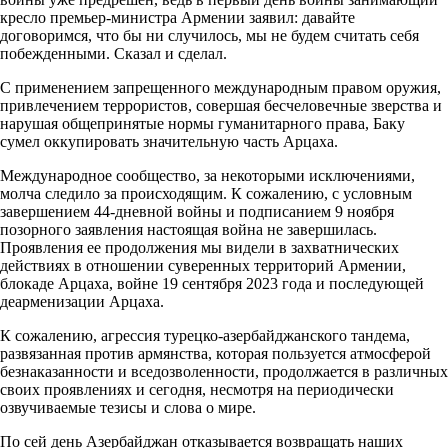
кресло премьер-министра Армении заявил: давайте
договоримся, что бы ни случилось, мы не будем считать себя
побежденными. Сказал и сделал.
С применением запрещенного международным правом оружия,
привлечением террористов, совершая бесчеловечные зверства и
нарушая общепринятые нормы гуманитарного права, Баку
сумел оккупировать значительную часть Арцаха.
Международное сообщество, за некоторыми исключениями,
молча следило за происходящим. К сожалению, с условным
завершением 44-дневной войны и подписанием 9 ноября
позорного заявления настоящая война не завершилась.
Проявления ее продолжения мы видели в захватнических
действиях в отношении суверенных территорий Армении,
блокаде Арцаха, войне 19 сентября 2023 года и последующей
деарменизации Арцаха.
К сожалению, агрессия турецко-азербайджанского тандема,
развязанная против армянства, которая пользуется атмосферой
безнаказанности и вседозволенности, продолжается в различных
своих проявлениях и сегодня, несмотря на периодически
озвучиваемые тезисы и слова о мире.
По сей день Азербайджан отказывается возвращать наших