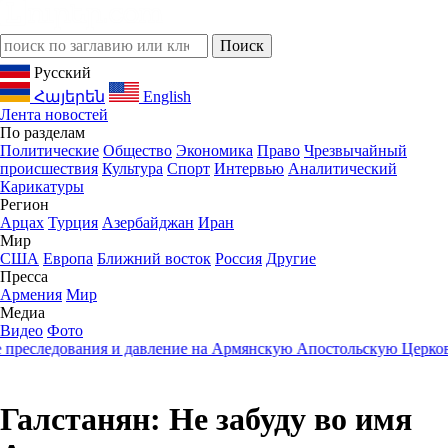
Русский
Հայերեն
English
Лента новостей
По разделам
Политические
Общество
Экономика
Право
Чрезвычайный
происшествия
Культура
Спорт
Интервью
Аналитический
Карикатуры
Регион
Арцах
Турция
Азербайджан
Иран
Мир
США
Европа
Ближний восток
Россия
Другие
Пресса
Армения
Мир
Медиа
Видео
Фото
следования и давление на Армянскую Апостольскую Церковь
23
Галстанян: Не забуду во имя