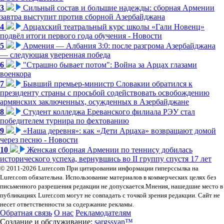
3
Сильный состав и большие надежды: сборная Армении
завтра выступит против сборной Азербайджана
4
Арцахский театральный курс школы «Гали Новенц»
подвёл итоги первого года обучения - Новости
5
Армения — Албания 3:0: после разгрома Азербайджана
— следующая уверенная победа
6
"Страшно бывает потом": Война за Арцах глазами
военкора
7
Бывший премьер-министр Словакии обратился к
президенту страны с просьбой содействовать освобождению
армянских заключенных, осужденных в Азербайджане
8
Студент колледжа Ереванского филиала РЭУ стал
победителем турнира по фехтованию
9
«Наша деревня»: как «Дети Арцаха» возвращают домой
через песню - Новости
10
Женская сборная Армении по теннису добилась
исторического успеха, вернувшись во II группу спустя 17 лет
© 2011-2026 Lurer.com При цитировании информации гиперссылка на
Lurer.com обязательна. Использование материалов в коммерческих целях без
письменного разрешения редакции не допускается.Мнения, нашедшие место в
публикациях Lurer.com могут не совпадать с точкой зрения редакции. Сайт не
несет ответственности за содержание рекламы.
Обратная связь
О нас
Рекламодателям
Создание и обслуживание:
sargssyan™