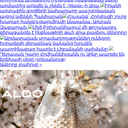
արմատից պոկվել և ընկել է «Mazda»-ի վրա
Իրանի
արտաքին գործերի նախարարը պաշտոնական
այցով կմեկնի Պակիստան
Հուսանք՝ Հորմուզի շուրջ
խաղաղ հանգուցալուծումը կկայանա․ Արտակ
Զաքարյան
Մեծ Բրիտանիայում մի թոշակառու
գերազանցել է ինքնաթիռի թևի վրա քայլելու ռեկորդը
Արմատական տրամադրություններ ունեցող
իսրայելցի վերաբնակ կանանց խումբն
ապօրինաբար հատել է Լիբանանի սահմանը
Դերասան Կարո Հովհաննիսյանն ու կինը պարզել են
երեխայի սեռը (տեսանյութ)
Ամբողջ լրահոսը »