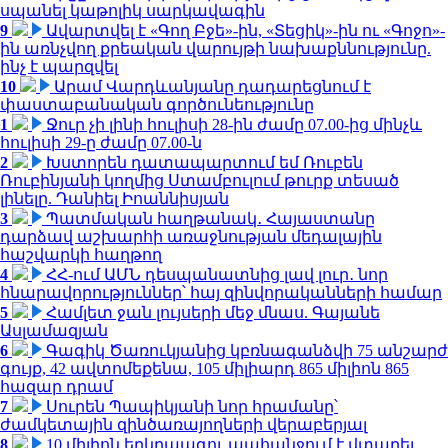
սպանել կաթոլիկ սարկավագին
9
Ավարտվել է «Գող Բջե»-ին, «Տեցիկ»-ին ու «Գոջո»-
ին առնչվող քրեական վարույթի նախաքննությունը.
ինչ է պարզվել
10
Արամ Վարդևանյանը դադարեցնում է
փաստաբանական գործունեությունը
1
Ջուր չի լինի հուլիսի 28-ին ժամը 07.00-ից մինչև
հուլիսի 29-ը ժամը 07.00-ն
2
Խստորեն դատապարտում եմ Ռուբեն
Ռուբինյանի կողմից Ստամբուլում թուրք տեսած
լինելը. Դանիել Իոաննիսյան
3
Պատմական հաղթանակ․ Հայաստանը
դարձավ աշխարհի առաջնության մեդալային
հաշվարկի հաղթող
4
ՀՀ-ում ԱՄՆ դեսպանատնից լավ լուր․ նոր
հնարավորություններ՝ հայ զինվորականների համար
5
Համլետ ջան լույսերի մեջ մնաս. Գայանե
Ասլամազյան
6
Գագիկ Ծառուկյանից կբռնագանձվի 75 անշարժ
գույք, 42 ավտոմեքենա, 105 միլիարդ 865 միլիոն 865
հազար դրամ
7
Սուրեն Պապիկյանի նոր հրամանը՝
ժամկետային զինծառայողների վերաբերյալ
8
10 միլիոն երկրպագու պահանջում է վտարել