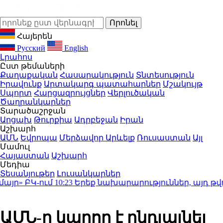
Հայերեն
Русский
English
Լրահոս
Ըստ թեմաների
Քաղաքական
Հասարակություն
Տնտեսություն
Իրավունք
Արտակարգ պատահարներ
Մշակույթ
Սպորտ
Հարցազրույցներ
Վերլուծական
Ծաղրանկարներ
Տարածաշրջան
Արցախ
Թուրքիա
Ադրբեջան
Իրան
Աշխարհ
ԱՄՆ
Եվրոպա
Մերձավոր Արևելք
Ռուսաստան
Այլ
Մամուլ
Հայաստան
Աշխարհ
Մեդիա
Տեսանյութեր
Լուսանկարներ
ր» ԲԿ-ում
10:23
Երեք նախարարություններ, այդ թվու
ԱՄՆ-ը կարող է ընդլայնել