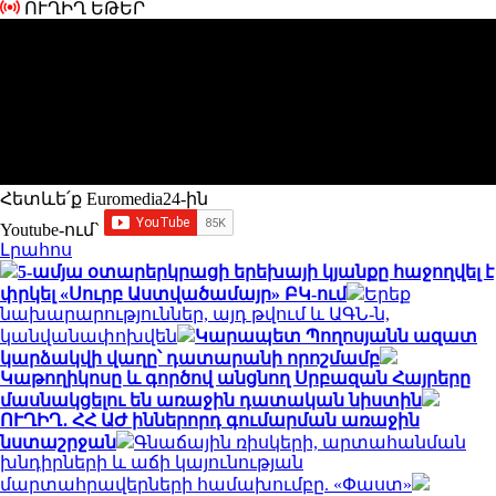
ՈՒՂԻՂ ԵԹԵՐ
Հետևե՛ք Euromedia24-ին
Youtube-ում`
Լրահոս
5-ամյա օտարերկրացի երեխայի կյանքը հաջողվել է
փրկել «Սուրբ Աստվածամայր» ԲԿ-ում
Երեք
նախարարություններ, այդ թվում և ԱԳՆ-ն,
կանվանափոխվեն
Կարապետ Պողոսյանն ազատ
կարձակվի վաղը՝ դատարանի որոշմամբ
Կաթողիկոսը և գործով անցնող Սրբազան Հայրերը
մասնակցելու են առաջին դատական նիստին
ՈՒՂԻՂ․ ՀՀ ԱԺ իններորդ գումարման առաջին
նստաշրջան
Գնաճային ռիսկերի, արտահանման
խնդիրների և աճի կայունության
մարտահրավերների համախումբը. «Փաստ»