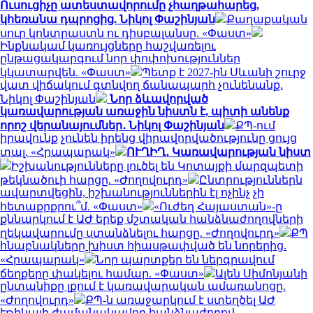
Ուսուցիչը ատեստավորումը չհաղթահարեց,
կհեռանա դպրոցից. Նիկոլ Փաշինյան
Քաղաքական
սուր կոնտրաստն ու դիսբալանսը. «Փաստ»
Ինքնակամ կառույցները հաշվառելու
ընթացակարգում նոր փոփոխություններ
կկատարվեն. «Փաստ»
Պետք է 2027-ին Սևանի շուրջ
վատ վիճակում գտնվող ճանապարհ չունենանք.
Նիկոլ Փաշինյան
Նոր ձևավորված
կառավարության առաջին նիստն է, պիտի անենք
որոշ վերանայումներ․ Նիկոլ Փաշինյան
ՔՊ-ում
իրավունք չունեն իրենց վիրավորվածությունը ցույց
տալ. «Հրապարակ»
ՈՒՂԻՂ․ Կառավարության նիստ
Իշխանությունները լուծել են Կոտայքի մարզպետի
թեկնածուի հարցը. «Ժողովուրդ»
Ընտրություններն
ավարտվեցին, իշխանություններին էլ ոչինչ չի
հետաքրքրու՞մ. «Փաստ»
«Ուժեղ Հայաստան»-ը
քննարկում է ԱԺ երեք մշտական հանձնաժողովների
ղեկավարումը ստանձնելու հարցը. «Ժողովուրդ»
ՔՊ
հնաբնակները խիստ հիասթափված են նորերից.
«Հրապարակ»
Նոր պարտքեր են ներգրավում
ճեղքերը փակելու համար. «Փաստ»
Ալեն Սիմոնյանի
ընտանիքը լքում է կառավարական ամառանոցը.
«Ժողովուրդ»
ՔՊ-ն առաջարկում է ստեղծել ԱԺ
էթիկայի ժամանակավոր հանձնաժողով․