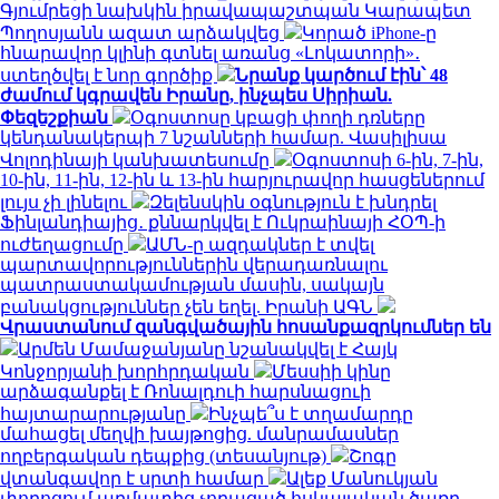
Գյումրեցի նախկին իրավապաշտպան Կարապետ
Պողոսյանն ազատ արձակվեց
Կորած iPhone-ը
հնարավոր կլինի գտնել առանց «Լոկատորի»․
ստեղծվել է նոր գործիք
Նրանք կարծում էին՝ 48
ժամում կգրավեն Իրանը, ինչպես Սիրիան.
Փեզեշքիան
Օգոստոսը կբացի փողի դռները
կենդանակերպի 7 նշանների համար. Վասիլիսա
Վոլոդինայի կանխատեսումը
Օգոստոսի 6-ին, 7-ին,
10-ին, 11-ին, 12-ին և 13-ին հարյուրավոր հասցեներում
լույս չի լինելու
Զելենսկին օգնություն է խնդրել
Ֆինլանդիայից․ քննարկվել է Ուկրաինայի ՀՕՊ-ի
ուժեղացումը
ԱՄՆ-ը ազդակներ է տվել
պարտավորություններին վերադառնալու
պատրաստակամության մասին, սակայն
բանակցություններ չեն եղել. Իրանի ԱԳՆ
Վրաստանում զանգվածային հոսանքազրկումներ են
Արմեն Մամաջանյանը նշանակվել է Հայկ
Կոնջորյանի խորհրդական
Մեսսիի կինը
արձագանքել է Ռոնալդուի հարսնացուի
հայտարարությանը
Ինչպե՞ս է տղամարդը
մահացել մեղվի խայթոցից. մանրամասներ
ողբերգական դեպքից (տեսանյութ)
Շոգը
վտանգավոր է սրտի համար
Ալեք Մանուկյան
փողոցում արմատից չորացած հսկայական ծառը