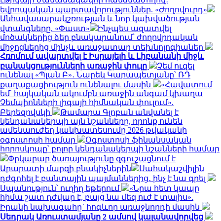
եվրոպական պարտավորություններ. «Ժողովուրդ»
Անհավասարակշռության և նոր կախվածության
վտանգները. «Փաստ»
Ինչպես ազատվել
մոծակներից ձեր բնակարանում՝ ժողովրդական
միջոցներից մինչև առաջատար տեխնոլոգիաներ
Հռոմում ավարտվել է Իսրայելի և Լիբանանի միջև
բանակցությունների առաջին փուլը
Չեմ ուզել
ունենալ «Պլան Բ»․ Նարեկ Կարապետյանը՝ ՌԴ
քաղաքացիություն ունենալու մասին
«Հավատում
եմ՝ հայկական ակումբն առաջին անգամ կխաղա
Չեմպիոնների լիգայի հիմնական փուլում».
Բերեզովսկի
Թամարա Գլոբան անվանել է
կենդանակերպի այն նշանները, որոնք ունեն
ամենաուժեղ կանխատեսումը 2026 թվականի
օգոստոսի համար
Օգոստոսի ֆինանսական
հորոսկոպը՝ բոլոր կենդանակերպի նշանների համար
Փրկարար ծառայությունը զգուշացնում է
Արարատի մարզի բնակիչներին
Սահակաշվիլին
դժգոհել է բանտային պայմաններից․ ինչ է նա գրել
Սպանություն՝ ուղիղ եթերում
«Նրա հետ կապը
հիմա շատ դժվար է, բայց նա մեզ ուժ է տալիս».
Իրանի նախագահը` հոգևոր առաջնորդի մասին
Սեդրակ Առուստամյանը 2 ամսով կալանավորվեց