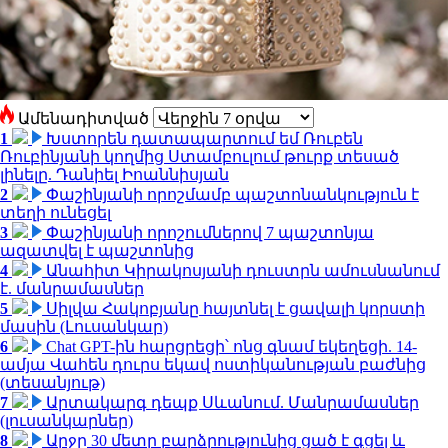
Ամենադիտված
1
Խստորեն դատապարտում եմ Ռուբեն
Ռուբինյանի կողմից Ստամբուլում թուրք տեսած
լինելը. Դանիել Իոաննիսյան
2
Փաշինյանի որոշմամբ պաշտոնանկություն է
տեղի ունեցել
3
Փաշինյանի որոշումներով 7 պաշտոնյա
ազատվել է պաշտոնից
4
Անահիտ Կիրակոսյանի դուստրն ամուսնանում
է. մանրամասներ
5
Սիլվա Հակոբյանը հայտնել է ցավալի կորստի
մասին (Լուսանկար)
6
Chat GPT-ին հարցրեցի՝ ոնց գնամ եկեղեցի. 14-
ամյա Վահեն դուրս եկավ ոստիկանության բաժնից
(տեսանյութ)
7
Արտակարգ դեպք Սևանում. Մանրամասներ
(լուսանկարներ)
8
Արջը 30 մետր բարձրությունից ցած է գցել և