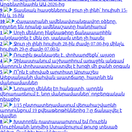
Արգենտինային ԱԱ-2026-ից
9
Տասնյակ հասցեներում ջուր չի լինի՝ հուլիսի 15-
ին և 16-ին
10
Հայաստանի ամենավտանգավոր օձերը.
որտեղ են դրանք ամենաշատը հանդիպում
1
Սոչի մեկնող ինքնաթիռը ճանապարհին
անցկացրել է մեկ օր, սակայն տեղ չի հասել
2
Ջուր չի լինի հուլիսի 28-ին ժամը 07.00-ից մինչև
հուլիսի 29-ը ժամը 07.00-ն
3
Ռուբլին թանկացել է․ փոխարժեքն՝ այսօր
4
Չինաստանում աշխարհում առաջին անգամ
մարդուն փոխպատվաստվել է խոզի մի քանի օրգան
5
Ո՞րն է սիրված արտիստ Արտաշես
Ալեքսանյանի մահվան պատճառը. հայտնի են
մանրամասներ
6
Նորայրը մեկնել էր հանգստի, արդեն
վերադառնում է. նոր մանրամասներ՝ ողբերգական
դեպքից
7
1/15 ընտրատեղամասում վերահաշվարկի
արդյունքում 19 քվեաթերթիկներից 7-ը ճանաչվել է
վավեր
8
Խստորեն դատապարտում եմ Ռուբեն
Ռուբինյանի կողմից Ստամբուլում թուրք տեսած