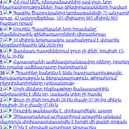
4
ՀՀ-ում ԱՄՆ դեսպանատնից լավ լուր․ նոր
հնարավորություններ՝ հայ զինվորականների համար
5
Գագիկ Ծառուկյանից կբռնագանձվի 75 անշարժ
գույք, 42 ավտոմեքենա, 105 միլիարդ 865 միլիոն 865
հազար դրամ
6
Սուրեն Պապիկյանի նոր հրամանը՝
ժամկետային զինծառայողների վերաբերյալ
7
10 միլիոն երկրպագու պահանջում է վտարել
Արգենտինային ԱԱ-2026-ից
8
Տասնյակ հասցեներում ջուր չի լինի՝ հուլիսի 15-
ին և 16-ին
9
Հայաստանի ամենավտանգավոր օձերը. որտեղ
են դրանք ամենաշատը հանդիպում
10
Պուտինը հանդես է եկել հայտարարությամբ.
Խուզարկություն և ձերբակալություն․ թիրախում՝
ընդդիմադիրները (տեսանյութ)
1
Սոչի մեկնող ինքնաթիռը ճանապարհին
անցկացրել է մեկ օր, սակայն տեղ չի հասել
2
Ջուր չի լինի հուլիսի 28-ին ժամը 07.00-ից մինչև
հուլիսի 29-ը ժամը 07.00-ն
3
Ռուբլին թանկացել է․ փոխարժեքն՝ այսօր
4
Չինաստանում աշխարհում առաջին անգամ
մարդուն փոխպատվաստվել է խոզի մի քանի օրգան
5
Ո՞րն է սիրված արտիստ Արտաշես