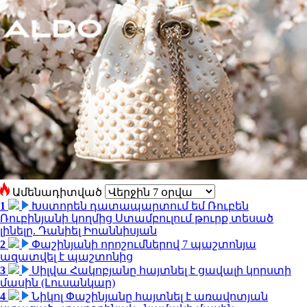
Ամենադիտված
1
Խստորեն դատապարտում եմ Ռուբեն
Ռուբինյանի կողմից Ստամբուլում թուրք տեսած
լինելը. Դանիել Իոաննիսյան
2
Փաշինյանի որոշումներով 7 պաշտոնյա
ազատվել է պաշտոնից
3
Սիլվա Հակոբյանը հայտնել է ցավալի կորստի
մասին (Լուսանկար)
4
Նիկոլ Փաշինյանը հայտնել է առավոտյան