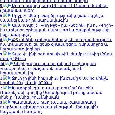
ստացած «տարօրինակ» նամակի մասին
5
Արտակարգ դեպք Սևանում. Մանրամասներ
(լուսանկարներ)
6
Արջը 30 մետր բարձրությունից ցած է գցել և
սպանել կաթոլիկ սարկավագին
7
Ավարտվել է «Գող Բջե»-ին, «Տեցիկ»-ին ու «Գոջո»-
ին առնչվող քրեական վարույթի նախաքննությունը.
ինչ է պարզվել
8
425 անձինք տեղափոխվել են ոստիկանություն․
հայտնաբերվել են զենք-զինամթերք, թմրամիջոց և
հետախուզվողներ
9
Գազ չի լինի օգոստոսի 4-ին ժամը 09:00-ից մինչև
ժամը 18:00-ն
10
Կիլիկիայում կրակոցներով ուղեկցված
«ռազբորկայի» բացառիկ տեսանյութ է
հրապարակվել
1
Ջուր չի լինի հուլիսի 28-ին ժամը 07.00-ից մինչև
հուլիսի 29-ը ժամը 07.00-ն
2
Խստորեն դատապարտում եմ Ռուբեն
Ռուբինյանի կողմից Ստամբուլում թուրք տեսած
լինելը. Դանիել Իոաննիսյան
3
Պատմական հաղթանակ․ Հայաստանը
դարձավ աշխարհի առաջնության մեդալային
հաշվարկի հաղթող