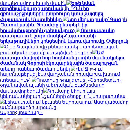
վտանգավոր սխալի մասին
Եթե նման
գործելակերպը շարունակվի ՌԴ-ն իր
զբոսաշրջիկներին խորհուրդ կտա չայցելել
Հայաստան. Մատվիենկո
Նոր մեղադրանք՝ Գագիկ
Ծառուկյանին. Թրամփը ընտրել է իր
իրավահաջորդին (տեսանյութ)
Ռուսաստանը
պատրաստ է շարունակել Հայաստանի
երկաթուղիների կոնցեսիոն կառավարումը. Օվերչուկ
Օլեգ Գազմանովը քննադատել է արհեստական
բանականությամբ ստեղծված երգերը
ԱԺ
պատգամավորի հոր հոգեհանգստին մասնակցելու
ժամանակ Գորիսի էկոպարեկային ծառայության
պետը հանկարծամահ է եղել
«Էմ Ջի»-ում
հայտնաբերվել է 38 վարչական իրավախախտում
(տեսանյութ)
Պուտինը թույլ է տվել «Շերեմետևո»
օդանավակայանի պետական բաժնեմասի
մասնավորեցումը
Գումարը կհոսի այս
կենդանակերպի նշանների ձեռքը. ո՞վ կհարստանա
Լեհաստանում կբացեն Եվրոպայում Աստվածամոր
ամենաբարձր արձանը
Ամբողջ լրահոսը »