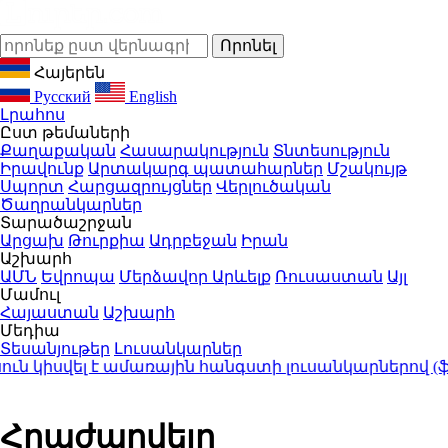
Հայերեն
Русский
English
Լրահոս
Ըստ թեմաների
Քաղաքական
Հասարակություն
Տնտեսություն
Իրավունք
Արտակարգ պատահարներ
Մշակույթ
Սպորտ
Հարցազրույցներ
Վերլուծական
Ծաղրանկարներ
Տարածաշրջան
Արցախ
Թուրքիա
Ադրբեջան
Իրան
Աշխարհ
ԱՄՆ
Եվրոպա
Մերձավոր Արևելք
Ռուսաստան
Այլ
Մամուլ
Հայաստան
Աշխարհ
Մեդիա
Տեսանյութեր
Լուսանկարներ
 կիսվել է ամառային հանգստի լուսանկարներով (ֆո
Հրաժարվելը