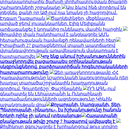
տրանսպորտային ծախսի փոխհատուցման ծրագրի
շահառուների շրջանակը
Այս ձևով ինձ փորձում են
լռեցնել, քանի որ ԱԺ-ում դա նրանց չի հաջողվում․
Էդգար Ղազարյան
Ծաղկեփնջեր, մեքենայում
արված ջերմ լուսանկարներ. Էլիզ Մելիքյանն
արձագանքել է կողակից ունենալու մասին հարցին
Թրամփը փակ հանդիպում է անցկացրել ԱՄՆ
հետախուզական համայնքի ղեկավարների հետ
Իտալիայի 27 քաղաքներում տապի պատճառով
վտանգավորության առավելագույն մակարդակ է
հայտարարվել
Կոչ ենք անում իշխանություններին
առաջնորդվել բացառապես օրինականության
սկզբունքներով. բարձրաստիճան հոգեւորականների
հայտարարությունը
Ձեր առաջնորդությամբ ՀՀ
Կառավարությունը կշարունակի կառուցողական դեր
խաղալ տարածաշրջանային խաղաղության
գործում. Գուտերեշը՝ Փաշինյանին
ՌԴ ԱԳՆ-ում
գնահատել են Լեհաստանի և Ուկրաինայի
տարաձայնությունների ազդեցությունը Կիևին
աջակցության վրա
Քոչարյանի, Սարգսյանի, Տեր-
Պետրոսյանի «ինադու». էս իշխանությունը հանուն
երկրի ոչինչ չի անում (տեսանյութ)
Հայաստանի
բնակչության թիվը շուրջ 7 հազարով ավելացել է
Քիմիկոսը զգուշացրել է խոհանոցում թույլ տրվող