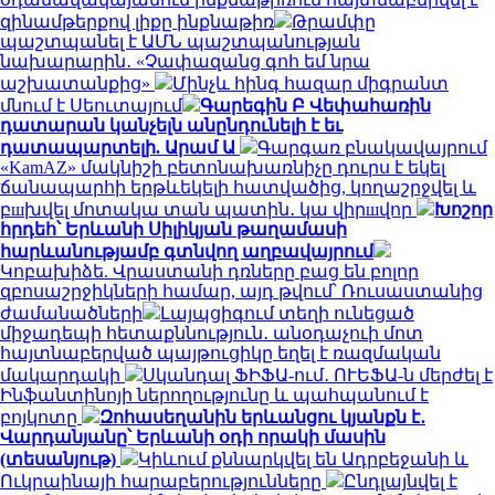
զինամթերքով լիքը ինքնաթիռ
Թրամփը
պաշտպանել է ԱՄՆ պաշտպանության
նախարարին․ «Չափազանց գոհ եմ նրա
աշխատանքից»
Մինչև հինգ հազար միգրանտ
մնում է Սեուտայում
Գարեգին Բ Վեփահառին
դատարան կանչելն անընդունելի է եւ
դատապարտելի. Արամ Ա
Գարգառ բնակավայրում
«KamAZ» մակնիշի բետոնախառնիչը դուրս է եկել
ճանապարհի երթևեկելի հատվածից, կողաշրջվել և
բшխվել մոտակա տան պատին․ կա վիրшվոր
Խոշոր
հրդեհ՝ Երևանի Սիլիկյան թաղամասի
հարևանությամբ գտնվող աղբավայրում
Կոբախիձե. Վրաստանի դռները բաց են բոլոր
զբոսաշրջիկների համար, այդ թվում՝ Ռուսաստանից
ժամանածների
Լայպցիգում տեղի ունեցած
միջադեպի հետաքննություն․ անօդաչուի մոտ
հայտնաբերված պայթուցիկը եղել է ռազմական
մակարդակի
Սկանդալ ՖԻՖԱ-ում․ ՈՒԵՖԱ-ն մերժել է
Ինֆանտինոյի ներողությունը և պահպանում է
բոյկոտը
Զոհասեղանին երևանցու կյանքն է․
Վարդանյանը՝ Երևանի օդի որակի մասին
(տեսանյութ)
Կիևում քննարկվել են Ադրբեջանի և
Ուկրաինայի հարաբերությունները
Ընդլայնվել է