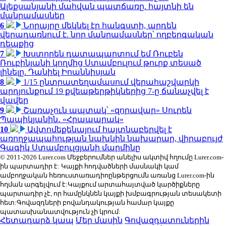
Ալեքսանյանի մահվան պատճառը. հայտնի են
մանրամասներ
6
Նորայրը մեկնել էր հանգստի, արդեն
վերադառնում է. նոր մանրամասներ՝ ողբերգական
դեպքից
7
Խստորեն դատապարտում եմ Ռուբեն
Ռուբինյանի կողմից Ստամբուլում թուրք տեսած
լինելը. Դանիել Իոաննիսյան
8
1/15 ընտրատեղամասում վերահաշվարկի
արդյունքում 19 քվեաթերթիկներից 7-ը ճանաչվել է
վավեր
9
Շառաչուն ապտակ՝ «զորավար» Սուրեն
Պապիկյանին․ «Հրապարակ»
10
Ավտոմեքենայում հայտնաբերվել է
առողջապահության նախկին նախարար, վիրաբույժ
Գագիկ Ստամբուլցյանի մարմինը
© 2011-2026 Lurer.com Մեջբերումներ անելիս ակտիվ հղումը Lurer.com-
ին պարտադիր է: Կայքի հոդվածների մասնակի կամ
ամբողջական հեռուստառադիոընթերցումն առանց Lurer.com-ին
հղման արգելվում է:Կայքում արտահայտված կարծիքները
պարտադիր չէ, որ համընկնեն կայքի խմբագրության տեսակետի
հետ:Գովազդների բովանդակության համար կայքը
պատասխանատվություն չի կրում:
Հետադարձ կապ
Մեր մասին
Գովազդատուներին