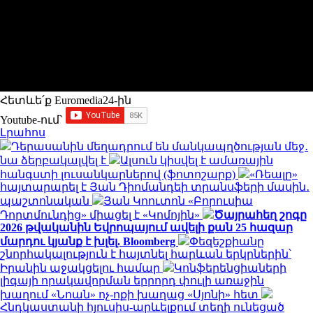
Հետևե՛ք Euromedia24-ին
Youtube-ում`
Լրահոս
Դերասանին մեղադրում են մանկապղծության մեջ․
նա ձերբակալվել է
Ալսուն կիսվել է ամառային
հանգստի լուսանկարներով (ֆոտոշարք)
«Ռեալը»
հայտարարել է Յան Դիոմանդեի տրանսֆերի մասին․
պաշտոնական
Յան Կոուտոն «Բորուսիա
Դորտմունդից» միացել է «Կոմոյին»
Ծայրահեղ շոգը
2026 թվականին Եվրոպայում ավելի քան 25 հազար
մարդու կյանք է խլել. Bloomberg
Փեզեշքիանը
շնորհակալություն է հայտնել հարևան երկրներին՝
Իրանին աջակցելու համար
Կոնֆերենցիաների
լիգայի որակավորման երրորդ փուլի առաջին
խաղում «Նոան» ոչ-ոքի խաղաց «Սյոնի» հետ
Հնդկաստանի հյուսիս-արևելքում տեղի ունեցած