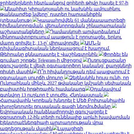
ջրհեղեղների հետևանքով զոհերի թիվը հասել է 97-ի
Անահիտ Կիրակոսյանի ու նախկին ամուսինու
թանկարժեք նվերը՝ դստեր հարսանիքին
(տեսանյութ)
Կապահովվեն 61 մանկապարտեզի
հիմնանորոգման, վերանորոգման շինարարական
աշխատանքները
Դամասկոսի արվարձանում
միկրոավտոբուսում պայթյուն է որոտացել․ երկու
մարդ զոհվել է, 13-ը՝ վիրավորվել
ԱՄՆ-ն
դիվանագիտական ներկայացում է խաղում.
Թեհրանը քննադատել է Վաշինգտոնին
Փորձել են
գումար շորթել Telegram-ի միջոցով
Ուռուցքաբանը
զգուշացրել է վեյփ օգտագործող կանանց՝ քաղցկեղի
ռիսկի մասին
Ո՞ր հիվանդության դեմ պայքարում է
օգտակար սուրճի մրուրը
Զելենսկին հույս ունի, որ
Ուկրաինան մինչև 2027 թվականը կմշակի սեփական
բալիստիկ հրթիռային համակարգ
Օդանավում
գտնվող 13 ուղևոր է տուժել. Հնդկաստան
Հարավային Կորեան խնդրել է Մեծ Բրիտանիային
չխոչընդոտել ռուսական գազի ներմուծմանը
Եվրոպական հանձնաժողովը զգուշացրել է
օգոստոսի 12-ին տեղի ունենալիք արևի խավարման
էլեկտրաէներգիայի արտադրության վրա
ազդեցության մասին
Լայպցիգի
օդանավակայանում ինքնաթիռում հայտնաբերվել է