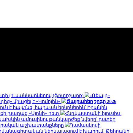
գստի լուսանկարներով (ֆոտոշարք)
«Ռեալը»
ից» միացել է «Կոմոյին»
Ծայրահեղ շոգը 2026
ուն է հայտնել հարևան երկրներին՝ Իրանին
ոքի խաղաց «Սյոնի» հետ
Հնդկաստանի հյուսիս-
նախկին ամուսինու թանկարժեք նվերը՝ դստեր
րարական աշխատանքները
Դամասկոսի
դիվանագիտական ներկայացում է խաղում. Թեհրանը