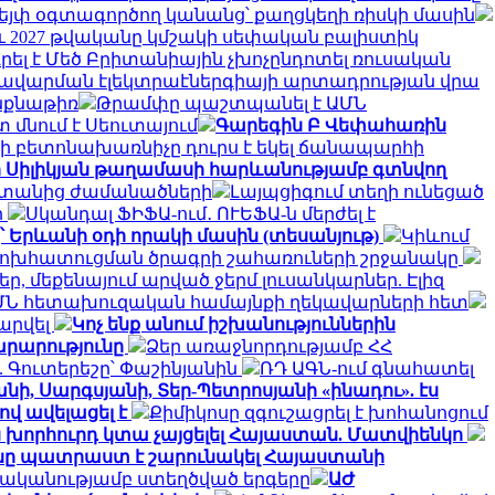
վեյփ օգտագործող կանանց՝ քաղցկեղի ռիսկի մասին
նչև 2027 թվականը կմշակի սեփական բալիստիկ
ել է Մեծ Բրիտանիային չխոչընդոտել ռուսական
 խավարման էլեկտրաէներգիայի արտադրության վրա
ինքնաթիռ
Թրամփը պաշտպանել է ԱՄՆ
 մնում է Սեուտայում
Գարեգին Բ Վեփահառին
ի բետոնախառնիչը դուրս է եկել ճանապարհի
ի Սիլիկյան թաղամասի հարևանությամբ գտնվող
սաստանից ժամանածների
Լայպցիգում տեղի ունեցած
ի
Սկանդալ ՖԻՖԱ-ում․ ՈՒԵՖԱ-ն մերժել է
՝ Երևանի օդի որակի մասին (տեսանյութ)
Կիևում
փոխհատուցման ծրագրի շահառուների շրջանակը
, մեքենայում արված ջերմ լուսանկարներ. Էլիզ
ՄՆ հետախուզական համայնքի ղեկավարների հետ
արվել
Կոչ ենք անում իշխանություններին
արարությունը
Ձեր առաջնորդությամբ ՀՀ
 Գուտերեշը՝ Փաշինյանին
ՌԴ ԱԳՆ-ում գնահատել
նի, Սարգսյանի, Տեր-Պետրոսյանի «ինադու». էս
ով ավելացել է
Քիմիկոսը զգուշացրել է խոհանոցում
ն խորհուրդ կտա չայցելել Հայաստան. Մատվիենկո
ը պատրաստ է շարունակել Հայաստանի
ականությամբ ստեղծված երգերը
ԱԺ