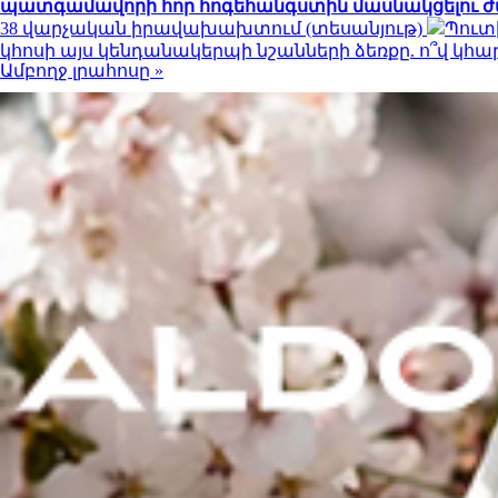
պատգամավորի հոր հոգեհանգստին մասնակցելու ժ
38 վարչական իրավախախտում (տեսանյութ)
Պուտ
կհոսի այս կենդանակերպի նշանների ձեռքը. ո՞վ կ
Ամբողջ լրահոսը »