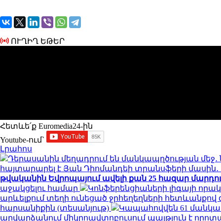
ՈՒՂԻՂ ԵԹԵՐ
Հետևե՛ք Euromedia24-ին
Youtube-ում`
Լրահոս
Դերասանին մեղադրում են մանկապղծության մեջ․ 
հայտարարել է Յան Դիոմանդեի տրանսֆերի մասի
թվականին Եվրոպայում ավելի քան 25 հազար մարդու կյ
աջակցելու համար
Կոնֆերենցիաների լիգայի որակ
արևելքում տեղի ունեցած ջրհեղեղների հետևանքով զո
հարսանիքին (տեսանյութ)
Կապահովվեն 61 մանկ
արվարձանում միկրոավտոբուսում պայթյուն է որոտացել