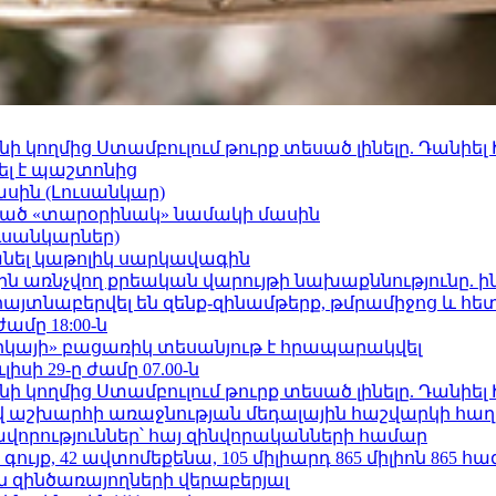
 կողմից Ստամբուլում թուրք տեսած լինելը. Դանիել
ել է պաշտոնից
ասին (Լուսանկար)
ացած «տարօրինակ» նամակի մասին
ւսանկարներ)
պանել կաթոլիկ սարկավագին
ո»-ին առնչվող քրեական վարույթի նախաքննությունը. ի
 հայտնաբերվել են զենք-զինամթերք, թմրամիջոց և հ
ժամը 18:00-ն
որկայի» բացառիկ տեսանյութ է հրապարակվել
ւլիսի 29-ը ժամը 07.00-ն
 կողմից Ստամբուլում թուրք տեսած լինելը. Դանիել
աշխարհի առաջնության մեդալային հաշվարկի հաղ
ավորություններ՝ հայ զինվորականների համար
ւյք, 42 ավտոմեքենա, 105 միլիարդ 865 միլիոն 865 հ
 զինծառայողների վերաբերյալ