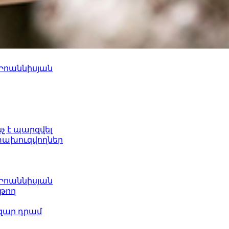
 Իոաննիսյան
նչ է պարզվել
ետախուզվողներ
 Իոաննիսյան
թող
ազար դրամ