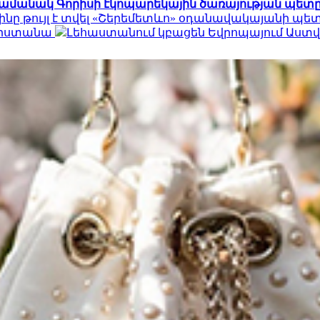
ամանակ Գորիսի էկոպարեկային ծառայության պետը
ինը թույլ է տվել «Շերեմետևո» օդանավակայանի պ
հարստանա
Լեհաստանում կբացեն Եվրոպայում Աս