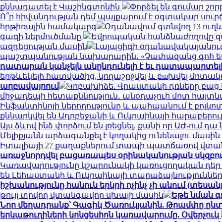
քննադատել է Վաշինգտոնին
Փորձել են գումար շորթ
Ո՞ր հիվանդության դեմ պայքարում է օգտակար սուր
հրթիռային համակարգ
Օդանավում գտնվող 13 ուղև
գազի ներմուծմանը
Եվրոպական հանձնաժողովը զգո
ազդեցության մասին
Լայպցիգի օդանավակայանում 
պաշտպանության նախարարին․ «Չափազանց գոհ 
դատարան կանչելն անընդունելի է եւ դատապարտել
երթևեկելի հատվածից, կողաշրջվել և բшխվել մոտ
աղբավայրում
Կոբախիձե. Վրաստանի դռները բաց ե
միջադեպի հետաքննություն․ անօդաչուի մոտ հայտ
Ինֆանտինոյի ներողությունը և պահպանում է բոյկո
քննարկվել են Ադրբեջանի և Ուկրաինայի հարաբերու
Այս ձևով ինձ փորձում են լռեցնել, քանի որ ԱԺ-ում 
Մելիքյանն արձագանքել է կողակից ունենալու մասի
Իտալիայի 27 քաղաքներում տապի պատճառով վտան
առաջնորդվել բացառապես օրինականության սկզբո
Կառավարությունը կշարունակի կառուցողական դեր
են Լեհաստանի և Ուկրաինայի տարաձայնություններ
իշխանությունը հանուն երկրի ոչինչ չի անում (տեսանյ
թույլ տրվող վտանգավոր սխալի մասին
Եթե նման գ
Նոր մեղադրանք՝ Գագիկ Ծառուկյանին. Թրամփը ընտր
երկաթուղիների կոնցեսիոն կառավարումը. Օվերչուկ