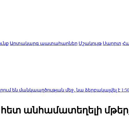
ւնք
Արտակարգ պատահարներ
Մշակույթ
Սպորտ
Հա
կապղծության մեջ․ նա ձերբակալվել է
1:50
Ալսուն կի
խի հետ անհամատեղելի մթե