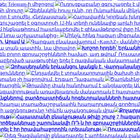
ել Telegram-ի միջոցով
Ուռուցքաբանը զգուշացրել է 
ճի մրուրը
Զելենսկին հույս ունի, որ Ուկրաինան մի
որ է տուժել. Հնդկաստան
Հարավային Կորեան խնդր
ւշացրել է օգոստոսի 12-ին տեղի ունենալիք արևի
ինքնաթիռում հայտնաբերվել է զինամթերքով լիքը 
եմ նրա աշխատանքից»
Մինչև հինգ հազար միգրանտ
ի. Արամ Ա
Գարգառ բնակավայրում «KamAZ» մակնիշ
ակա տան պատին․ կա վիրшվոր
Խոշոր հրդեհ՝ Երևան
ն բոլոր զբոսաշրջիկների համար, այդ թվում՝ Ռու
նաբերված պայթուցիկը եղել է ռազմական մակարդակ
տը
Զոհասեղանին երևանցու կյանքն է․ Վարդանյանը
թյունները
Ընդլայնվել է տրանսպորտային ծախսի 
դա նրանց չի հաջողվում․ Էդգար Ղազարյան
Ծաղկեփնջեր
ն հարցին
Թրամփը փակ հանդիպում է անցկացրել Ա
գավորության առավելագույն մակարդակ է հայտար
ւնքներով. բարձրաստիճան հոգեւորականների հայտ
 խաղալ տարածաշրջանային խաղաղության գործում.
ի ազդեցությունը Կիևին աջակցության վրա
Քոչարյա
ութ)
Հայաստանի բնակչության թիվը շուրջ 7 հազար
ործելակերպը շարունակվի ՌԴ-ն իր զբոսաշրջիկների
ել է իր իրավահաջորդին (տեսանյութ)
Ռուսաստան
Օլեգ Գազմանովը քննադատել է արհեստական բան