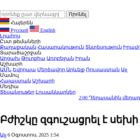
Հայերեն
Русский
English
Լրահոս
Ըստ թեմաների
Քաղաքական
Հասարակություն
Տնտեսություն
Իրավո
Տարածաշրջան
Արցախ
Թուրքիա
Ադրբեջան
Իրան
Աշխարհ
ԱՄՆ
Եվրոպա
Մերձավոր Արևելք
Ռուսաստան
Այլ
Մամուլ
Հայաստան
Աշխարհ
Մեդիա
Տեսանյութեր
Լուսանկարներ
2:00
Դերասանին մեղադրում են ման
Բժիշկը զգուշացրել է սե
Այլ
6 Օգոստոս, 2025 1:54