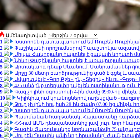
Ամենադիտված
1
Խստորեն դատապարտում եմ Ռուբեն Ռուբինյանի
2
Փաշինյանի որոշումներով 7 պաշտոնյա ազատվ
3
Սիլվա Հակոբյանը հայտնել է ցավալի կորստի մ
4
Նիկոլ Փաշինյանը հայտնել է առավոտյան ստ
5
Արտակարգ դեպք Սևանում. Մանրամասներ (լո
6
Արջը 30 մետր բարձրությունից ցած է գցել և ս
7
Ավարտվել է «Գող Բջե»-ին, «Տեցիկ»-ին ու «Գոջ
8
425 անձինք տեղափոխվել են ոստիկանություն․
9
Գազ չի լինի օգոստոսի 4-ին ժամը 09:00-ից մինչև 
10
Կիլիկիայում կրակոցներով ուղեկցված «ռազբ
1
Ջուր չի լինի հուլիսի 28-ին ժամը 07.00-ից մինչև հո
2
Խստորեն դատապարտում եմ Ռուբեն Ռուբինյանի
3
Պատմական հաղթանակ․ Հայաստանը դարձավ 
4
ՀՀ-ում ԱՄՆ դեսպանատնից լավ լուր․ նոր հնար
5
Գագիկ Ծառուկյանից կբռնագանձվի 75 անշարժ գո
6
Սուրեն Պապիկյանի նոր հրամանը՝ ժամկետային