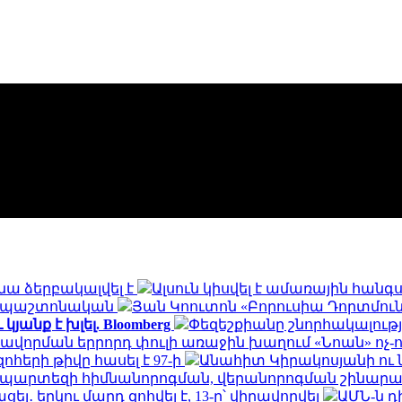
նա ձերբակալվել է
Ալսուն կիսվել է ամառային հան
ն․ պաշտոնական
Յան Կոուտոն «Բորուսիա Դորտմունդ
անք է խլել. Bloomberg
Փեզեշքիանը շնորհակալությ
ավորման երրորդ փուլի առաջին խաղում «Նոան» ոչ-
հերի թիվը հասել է 97-ի
Անահիտ Կիրակոսյանի ու 
ապարտեզի հիմնանորոգման, վերանորոգման շինա
․ երկու մարդ զոհվել է, 13-ը՝ վիրավորվել
ԱՄՆ-ն 