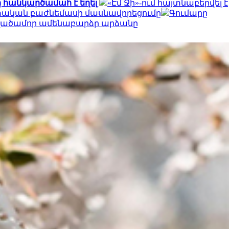
 հանկարծամահ է եղել
«Էմ Ջի»-ում հայտնաբերվել է
ետական բաժնեմասի մասնավորեցումը
Գումարը
տվածամոր ամենաբարձր արձանը