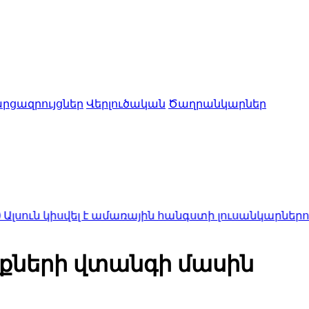
րցազրույցներ
Վերլուծական
Ծաղրանկարներ
սվել է ամառային հանգստի լուսանկարներով (ֆոտոշա
րքների վտանգի մասին