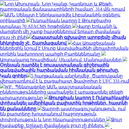
Նոր Ախուրյան, Նոր Կյանք, Կառնուտ և Քեթի․
դպրոցական ճանապարհների համար՝ 314 մլն դրամ
ԱՄՆ Սենատ է ներկայացվել Լիբանանին օգնելու
օրինագիծ
Ուկրաինան կարող է Թուրքիայից
ստանալ 70 ATACMS հրթիռներ
Վաղը Երևանի և
մարզերի մի շարք հասցեներում երկար ժամանակ
լույս չի լինի
Հայաստանի գլխավոր պրոբլեմը միայն
նիկոլիզմը չէ․ Շարմազանով
Հայ Առաքելական
եկեղեցին նշում է Սուրբ Աստվածածնի վերափոխման
տոնին նախորդող պահքի Բարեկենդանը
Արտակարգ իրավիճակ՝ Սևանում. Մանրամասներ
Օդեսան դարձել է ռուսաստանյան գիշերային
զանգվածային հարձակման հիմնական թիրախը.
Կան զոհեր
5 հաղթանակ անընդմեջ․ Ծառուկյանը
վերադառնում է և բացահայտ ֆավորիտ է UFC 331-ում
WP․ Պենտագոնը ԱՄՆ պաշտպանական
ընկերություններից պահանջել է արագացնել զենքի
արտադրությունը
Թուրքիան կարող է Ուկրաինային
փոխանցել ամերիկյան բալիստիկ հրթիռներ․ հայտնի
են քանակները
Տարոյի աստղագուշակություն. ում
են քարտերը խոստանում հաջողություն,
փոփոխություն և նոր հնարավորություններ
Ջուր
հավաքեք. Երկար ժամանակ ջուր չի լինելու