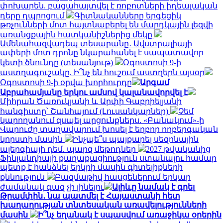
փոխարեն. բացահայտվել է ռոբոտների իդեալական
դերը դպրոցում
Գիտնականները երգեցիկ
թռչունների մոտ հայտնաբերել են մարդկային լեզվի
առանցքային հատկանիշներից մեկը
Ամենահազվադեպ տեսարանը․ Ավստրալիայի
ափերի մոտ դրոնը նկարահանել է սապատավոր
կետի ծնունդը (տեսանյութ)
Օգոստոսի 9-ի
աստղագուշակը. Ի՞նչ են հուշում աստղերն այսօր
Օգոստոսի 9-ի օրվա խորհուրդը
Արգամ
Աբրահամյանը երկու ամսով կալանավորվել է
Միհրան Ծառուկյանի և Արփի Գաբրիելյանի
հանգիստը՝ Շանհայում (Լուսանկարներ)
Չեմ
կարողանում զսպել արցունքներս. «Բանակում»-ի
Վարուժը տաղավարում խոսել է եղբոր ողբերգական
կորստի մասին
Ինչպե՞ս պայքարել սեզոնային
ալերգիայի դեմ. պարզ մեթոդներ
2027 թվականից
Ֆինլանդիայի քաղաքացիություն ստանալու համար
պետք է հանձնել երկրի մասին գիտելիքների
քննություն
Բազմաթիվ հասցեներում երկար
ժամանակ գազ չի լինելու
Ալիևը նամակ է գրել
Թրամփին․ նա պատմել է Հայաստանի հետ
խաղաղության տնտեսական առավելությունների
մասին
Ի՞նչ եղանակ է սպասվում առաջիկա օրերին