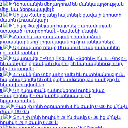
2
Դերասանին մեղադրում են մանկապղծության
մեջ․ նա ձերբակալվել է
3
Սիլվա Հակոբյանը հայտնել է ցավալի կորստի
մասին (Լուսանկար)
4
Նիկոլ Փաշինյանը հայտնել է առավոտյան
ստացած «տարօրինակ» նամակի մասին
5
Հասմիկ Կարապետյանի համարձակ
լուսանկարները՝ լողավազանից (լուսանկարներ)
6
Արտակարգ դեպք Սևանում. Մանրամասներ
(լուսանկարներ)
7
Ավարտվել է «Գող Բջե»-ին, «Տեցիկ»-ին ու «Գոջո»-
ին առնչվող քրեական վարույթի նախաքննությունը.
ինչ է պարզվել
8
425 անձինք տեղափոխվել են ոստիկանություն․
հայտնաբերվել են զենք-զինամթերք, թմրամիջոց և
հետախուզվողներ
9
Կիլիկիայում կրակոցներով ուղեկցված
«ռազբորկայի» բացառիկ տեսանյութ է
հրապարակվել
10
Գազ չի լինի օգոստոսի 4-ին ժամը 09:00-ից մինչև
ժամը 18:00-ն
1
Ջուր չի լինի հուլիսի 28-ին ժամը 07.00-ից մինչև
հուլիսի 29-ը ժամը 07.00-ն