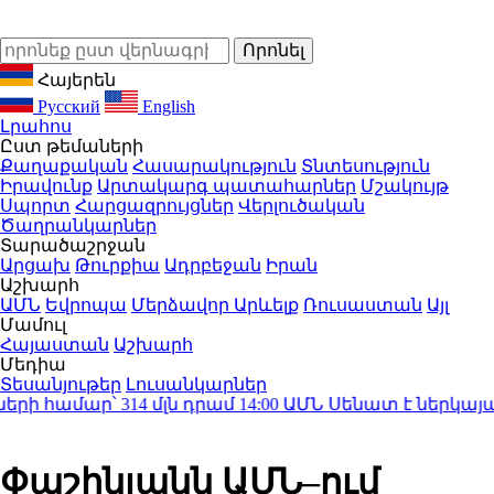
Հայերեն
Русский
English
Լրահոս
Ըստ թեմաների
Քաղաքական
Հասարակություն
Տնտեսություն
Իրավունք
Արտակարգ պատահարներ
Մշակույթ
Սպորտ
Հարցազրույցներ
Վերլուծական
Ծաղրանկարներ
Տարածաշրջան
Արցախ
Թուրքիա
Ադրբեջան
Իրան
Աշխարհ
ԱՄՆ
Եվրոպա
Մերձավոր Արևելք
Ռուսաստան
Այլ
Մամուլ
Հայաստան
Աշխարհ
Մեդիա
Տեսանյութեր
Լուսանկարներ
համար՝ 314 մլն դրամ
14:00
ԱՄՆ Սենատ է ներկայացվե
Փաշինյանն ԱՄՆ–ում