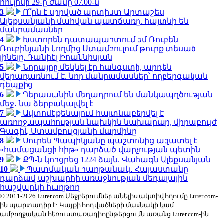
հուլիսի 29-ը ժամը 07.00-ն
3
Ո՞րն է սիրված արտիստ Արտաշես
Ալեքսանյանի մահվան պատճառը. հայտնի են
մանրամասներ
4
Խստորեն դատապարտում եմ Ռուբեն
Ռուբինյանի կողմից Ստամբուլում թուրք տեսած
լինելը. Դանիել Իոաննիսյան
5
Նորայրը մեկնել էր հանգստի, արդեն
վերադառնում է. նոր մանրամասներ՝ ողբերգական
դեպքից
6
Դերասանին մեղադրում են մանկապղծության
մեջ․ նա ձերբակալվել է
7
Ավտոմեքենայում հայտնաբերվել է
առողջապահության նախկին նախարար, վիրաբույժ
Գագիկ Ստամբուլցյանի մարմինը
8
Սուրեն Պապիկյանը պաշտոնից ազատել է
«համացանցի հիթ» դարձած վարչության պետին
9
ՔՊ-ն կորցրեց 1224 ձայն. Վահագն Ալեքսանյան
10
Պատմական հաղթանակ․ Հայաստանը
դարձավ աշխարհի առաջնության մեդալային
հաշվարկի հաղթող
© 2011-2026 Lurer.com Մեջբերումներ անելիս ակտիվ հղումը Lurer.com-
ին պարտադիր է: Կայքի հոդվածների մասնակի կամ
ամբողջական հեռուստառադիոընթերցումն առանց Lurer.com-ին