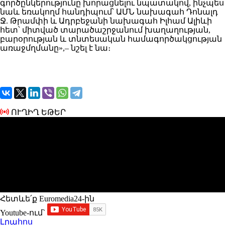
գործընկերությունը խորացնելու նպատակով, ինչպես
նաև եռակողմ հանդիպում՝ ԱՄՆ նախագահ Դոնալդ
Ջ. Թրամփի և Ադրբեջանի նախագահ Իլհամ Ալիևի
հետ՝ միտված տարածաշրջանում խաղաղության,
բարօրության և տնտեսական համագործակցության
առաջմղմանը»,– նշել է նա։
ՈՒՂԻՂ ԵԹԵՐ
Հետևե՛ք Euromedia24-ին
Youtube-ում`
Լրահոս