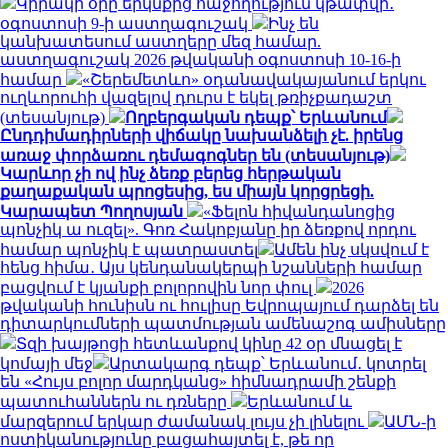
Կիրակի օրը երկնքից հաջողություն կթափվի․
օգոստոսի 9-ի աստղագուշակ
Ինչ են
կանխատեսում աստղերը մեզ համար.
աստղագուշակ 2026 թվականի օգոստոսի 10-16-ի
համար
«Շերեմետևո» օդանավակայանում երկու
ուղևորուհի վազելով դուրս է եկել թռիչքադաշտ
(տեսանյութ)
Ողբերգական դեպք՝ Երևանում
Ընդդիմադիրների վիճակը նախանձելի չէ. իրենց
առաջ փորձառու դեմագոգներ են (տեսանյութ)
Կարևոր չի ով ինչ ձեռք բերեց հերթական
քաղաքական պրոցեսից, ես միայն կորցրեցի.
Կարապետ Պողոսյան
«Ֆելոն հիվանդանոցից
պոնչիկ ա ուզել». Գոռ Հակոբյանը իր ձեռքով որդու
համար պոնչիկ է պատրաստել
Ամեն ինչ սկսվում է
հենց հիմա․ Այս կենդանակերպի նշանների համար
բացվում է կյանքի բոլորովին նոր փուլ
2026
թվականի հունիսն ու հուլիսը Եվրոպայում դարձել են
դիտարկումների պատմության ամենաշոգ ամիսները
Տզի խայթոցի հետևանքով կինը 42 օր մնացել է
կոմայի մեջ
Արտակարգ դեպք՝ Երևանում․ կոտրել
են «Հույս բոլոր մարդկանց» հիմնադրամի շենքի
պատուհաններն ու դռները
Երևանում և
մարզերում երկար ժամանակ լույս չի լինելու
ԱՄՆ-ի
ոստիկանությունը բացահայտել է, թե որ