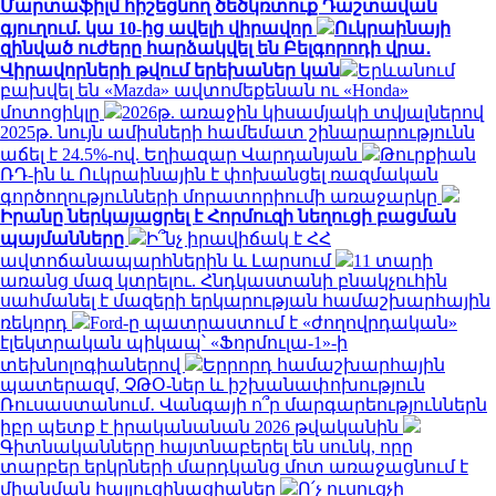
Մարտաֆիլմ հիշեցնող ծեծկռտուք Դաշտավան
գյուղում. կա 10-ից ավելի վիրավոր
Ուկրաինայի
զինված ուժերը հարձակվել են Բելգորոդի վրա․
Վիրավորների թվում երեխաներ կան
Երևանում
բախվել են «Mazda» ավտոմեքենան ու «Honda»
մոտոցիկլը
2026թ. առաջին կիսամյակի տվյալներով
2025թ. նույն ամիսների համեմատ շինարարությունն
աճել է 24.5%-ով. Եղիազար Վարդանյան
Թուրքիան
ՌԴ-ին և Ուկրաինային է փոխանցել ռազմական
գործողությունների մորատորիումի առաջարկը
Իրանը ներկայացրել է Հորմուզի նեղուցի բացման
պայմանները
Ի՞նչ իրավիճակ է ՀՀ
ավտոճանապարհներին և Լարսում
11 տարի
առանց մազ կտրելու. Հնդկաստանի բնակչուհին
սահմանել է մազերի երկարության համաշխարհային
ռեկորդ
Ford-ը պատրաստում է «ժողովրդական»
էլեկտրական պիկապ՝ «Ֆորմուլա-1»-ի
տեխնոլոգիաներով
Երրորդ համաշխարհային
պատերազմ, ՉԹՕ-ներ և իշխանափոխություն
Ռուսաստանում․ Վանգայի ո՞ր մարգարեություններն
իբր պետք է իրականանան 2026 թվականին
Գիտնականները հայտնաբերել են սունկ, որը
տարբեր երկրների մարդկանց մոտ առաջացնում է
միանման հալյուցինացիաներ
Ո՛չ ուսուցչի