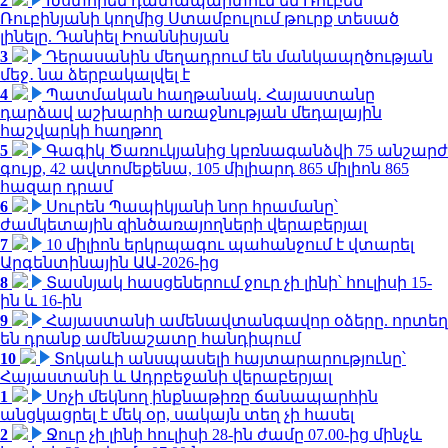
2
Խստորեն դատապարտում եմ Ռուբեն
Ռուբինյանի կողմից Ստամբուլում թուրք տեսած
լինելը. Դանիել Իոաննիսյան
3
Դերասանին մեղադրում են մանկապղծության
մեջ․ նա ձերբակալվել է
4
Պատմական հաղթանակ․ Հայաստանը
դարձավ աշխարհի առաջնության մեդալային
հաշվարկի հաղթող
5
Գագիկ Ծառուկյանից կբռնագանձվի 75 անշարժ
գույք, 42 ավտոմեքենա, 105 միլիարդ 865 միլիոն 865
հազար դրամ
6
Սուրեն Պապիկյանի նոր հրամանը՝
ժամկետային զինծառայողների վերաբերյալ
7
10 միլիոն երկրպագու պահանջում է վտարել
Արգենտինային ԱԱ-2026-ից
8
Տասնյակ հասցեներում ջուր չի լինի՝ հուլիսի 15-
ին և 16-ին
9
Հայաստանի ամենավտանգավոր օձերը. որտեղ
են դրանք ամենաշատը հանդիպում
10
Տոկաևի անսպասելի հայտարարությունը՝
Հայաստանի և Ադրբեջանի վերաբերյալ
1
Սոչի մեկնող ինքնաթիռը ճանապարհին
անցկացրել է մեկ օր, սակայն տեղ չի հասել
2
Ջուր չի լինի հուլիսի 28-ին ժամը 07.00-ից մինչև