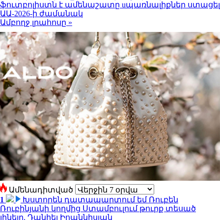
ֆուտբոլիստն է ամենաշատը uպառնալիքներ ստացել
ԱԱ-2026-ի ժամանակ
Ամբողջ լրահոսը »
Ամենադիտված
1
Խստորեն դատապարտում եմ Ռուբեն
Ռուբինյանի կողմից Ստամբուլում թուրք տեսած
լինելը. Դանիել Իոաննիսյան