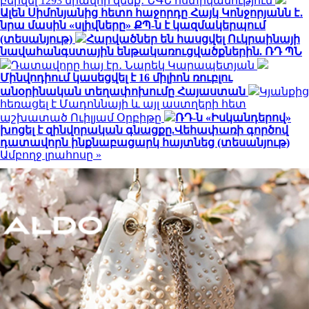
բերվել 1293 միավոր զենք․ ՆԳՆ ոստիկանություն
Ալեն Սիմոնյանից հետո հաջորդը Հայկ Կոնջորյանն է․
նրա մասին «սլիվները» ՔՊ-ն է կազմակերպում
(տեսանյութ)
Հարվածներ են հասցվել Ուկրաինայի
նավահանգստային ենթակառուցվածքներին. ՌԴ ՊՆ
Դատավորը հայ էր․ Նարեկ Կարապետյան
Մինվոդիում կասեցվել է 16 միլիոն ռուբլու
անօրինական տեղափոխումը Հայաստան
Կյանքից
հեռացել է Մադոննայի և այլ աստղերի հետ
աշխատած Ուիլյամ Օրբիթը
ՌԴ-ն «Իսկանդերով»
խոցել է զինվորական գնացքը.Վեհափառի գործով
դատավորն ինքնաբացարկ հայտնեց (տեսանյութ)
Ամբողջ լրահոսը »