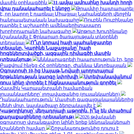
մասին օրինագծին
31-ամյա ամուսինը խանդի հողի
վրա դանակահարել է կնոջը
Թրամփը հայտարարել
է, որ կարող է դառնալ Միացյալ Նահանգների վերջին
հանրապետական ​​նախագահը
Ռուբեն Ռուբինյանը
դարձել է աշխարհի ամենաերիտասարդ
խորհրդարանի նախագահը
Արթուր Խուդինյանը
նշանակվել է Փրկարար ծառայության տնօրենի
տեղակալ
Ո՞ւր կորավ հայի պահանջատեր
տեսակը․ Կարինե Նալչաջյանը՝ հայի
հոգեկերտվածքի, ազգային դիմագծի մասին
(տեսանյութ)
Աննկարագրելի հպարտություն էր, երբ
Բաքվում հնչեց ՀՀ օրհներգը․ Ժաննա Անդրեասյան
Օգոստոսի 10-ից Սայաթ-Նովայի պողոտայում
երթևեկության կարգը կփոխվի
Ստեփանավանում
ռուս կինը փորձել է ինքնասպանություն գործել
Հասմիկ Կարապետյանի համարձակ
լուսանկարները՝ լողավազանից (լուսանկարներ)
Դանակահարություն՝ Մասիսի գազալցակայաններից
մեկի մոտ. կասկածյալը ձերբակալվել է
Կաթողիկոսը՝ մեղադրյալի աթոռին․ ի՞նչ են մտածում
քաղաքացիները (տեսանյութ)
2026 թվականի
օգոստոսը վտանգավոր կլինի երեք կենդանակերպի
նշանների համար
Շրջանառությունից դուրս է