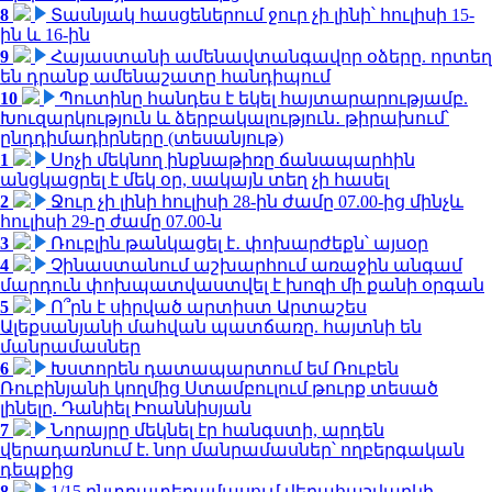
8
Տասնյակ հասցեներում ջուր չի լինի՝ հուլիսի 15-
ին և 16-ին
9
Հայաստանի ամենավտանգավոր օձերը. որտեղ
են դրանք ամենաշատը հանդիպում
10
Պուտինը հանդես է եկել հայտարարությամբ.
Խուզարկություն և ձերբակալություն․ թիրախում՝
ընդդիմադիրները (տեսանյութ)
1
Սոչի մեկնող ինքնաթիռը ճանապարհին
անցկացրել է մեկ օր, սակայն տեղ չի հասել
2
Ջուր չի լինի հուլիսի 28-ին ժամը 07.00-ից մինչև
հուլիսի 29-ը ժամը 07.00-ն
3
Ռուբլին թանկացել է․ փոխարժեքն՝ այսօր
4
Չինաստանում աշխարհում առաջին անգամ
մարդուն փոխպատվաստվել է խոզի մի քանի օրգան
5
Ո՞րն է սիրված արտիստ Արտաշես
Ալեքսանյանի մահվան պատճառը. հայտնի են
մանրամասներ
6
Խստորեն դատապարտում եմ Ռուբեն
Ռուբինյանի կողմից Ստամբուլում թուրք տեսած
լինելը. Դանիել Իոաննիսյան
7
Նորայրը մեկնել էր հանգստի, արդեն
վերադառնում է. նոր մանրամասներ՝ ողբերգական
դեպքից
8
1/15 ընտրատեղամասում վերահաշվարկի