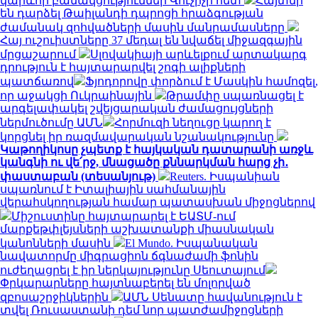
կարևոր բանակցություններ Վուչիչի հետ
Հայտնի
են դարձել Թաիլանդի դպրոցի հրաձգության
ժամանակ զոհվածների մասին մանրամասները
Հայ ուշուիստները 37 մեդալ են նվաճել միջազգային
մրցաշարում
Սլովակիայի արևելքում արտակարգ
դրություն է հայտարարվել շոգի ալիքների
պատճառով
Ֆյոդորովը փորձում է Մասկին համոզել,
որ աջակցի Ուկրաինային
Թրամփը սպառնացել է
արգելափակել շվեյցարական ժամացույցների
ներմուծումը ԱՄՆ
Հորմուզի նեղուցը կարող է
կորցնել իր ռազմավարական նշանակությունը
Կաթողիկոսը չպետք է հայկական դատարանի առջև
կանգնի ու վե՛րջ, մնացածը քննարկման հարց չի․
փաստաբան (տեսանյութ)
Reuters. Իսպանիան
սպառնում է Իտալիային սահմանային
վերահսկողության համար պատասխան միջոցներով
Միշուստինը հայտարարել է ԵԱՏՄ-ում
մարքեթփլեյսների աշխատանքի միասնական
կանոնների մասին
El Mundo. Իսպանական
նավատորմը միգրացիոն ճգնաժամի ֆոնին
ուժեղացրել է իր ներկայությունը Սեուտայում
Փրկարարները հայտնաբերել են մոլորված
զբոսաշրջիկներին
ԱՄՆ Սենատը հավանություն է
տվել Ռուսաստանի դեմ նոր պատժամիջոցների