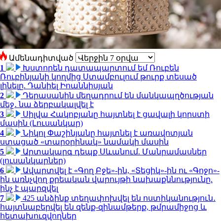
Ամենադիտված
1
Խստորեն դատապարտում եմ Ռուբեն
Ռուբինյանի կողմից Ստամբուլում թուրք տեսած
լինելը. Դանիել Իոաննիսյան
2
Դերասանին մեղադրում են մանկապղծության
մեջ․ նա ձերբակալվել է
3
Սիլվա Հակոբյանը հայտնել է ցավալի կորստի
մասին (Լուսանկար)
4
Նիկոլ Փաշինյանը հայտնել է առավոտյան
ստացած «տարօրինակ» նամակի մասին
5
Արտակարգ դեպք Սևանում. Մանրամասներ
(լուսանկարներ)
6
Ավարտվել է «Գող Բջե»-ին, «Տեցիկ»-ին ու «Գոջո»-
ին առնչվող քրեական վարույթի նախաքննությունը.
ինչ է պարզվել
7
425 անձինք տեղափոխվել են ոստիկանություն․
հայտնաբերվել են զենք-զինամթերք, թմրամիջոց և
հետախուզվողներ