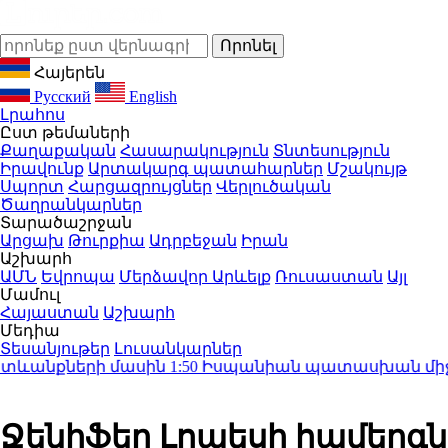
Հայերեն
Русский
English
Լրահոս
Ըստ թեմաների
Քաղաքական
Հասարակություն
Տնտեսություն
Իրավունք
Արտակարգ պատահարներ
Մշակույթ
Սպորտ
Հարցազրույցներ
Վերլուծական
Ծաղրանկարներ
Տարածաշրջան
Արցախ
Թուրքիա
Ադրբեջան
Իրան
Աշխարհ
ԱՄՆ
Եվրոպա
Մերձավոր Արևելք
Ռուսաստան
Այլ
Մամուլ
Հայաստան
Աշխարհ
Մեդիա
Տեսանյութեր
Լուսանկարներ
նքների մասին
1:50
Իսպանիան պատասխան միջոցներ 
Ջենիֆեր Լոպեսի համերգն