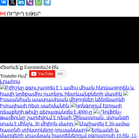
ՈՒՂԻՂ ԵԹԵՐ
Հետևե՛ք Euromedia24-ին
Youtube-ում`
Լրահոս
Բժիշկը զգուշացրել է 1 ամիս միայն հնդկացորեն և
հավի կրծքամիս ուտելու հետևանքների մասին
Իսպանիան պատասխան միջոցներ կձեռնարկի
Իտալիայի հետ սահմանին
Կոնգոյում էբոլայի
դեպքերի թիվը գերազանցել է 4000-ը
«Դոլֆին»
թայֆունը շարժվում է դեպի Չինաստան․ վտանգի
տակ է մինչև 30 միլիոն մարդ
Մահացել է 26-ամյա
հայտնի տիկտոկերը (լուսանկար)
Երևանի և
մարզերի տասնյակ հասցեներում օգոստոսի 10-ին, 11-