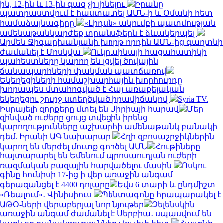
ին, 12-ին և 13-ին գազ չի լինելու
Իրանը
պատրաստվում է հաստատել ԱՄՆ-ի և Օմանի հետ
համաձայնագիրը
«Լիդսն» ակումբի պատմության
ամենաթանկարժեք տրանսֆերն է ձևակերպել
Արմեն Ջիգարխանյանի խորթ որդին ԱՄՆ-ից գաղտնի
ժամանել է Մոսկվա
Ուկրաինայի հացահատիկի
պահեստները կարող են լցվել ծովային
ճանապարհների փակման պատճառով
Եկեղեցիների համաշխարհային խորհուրդը
խորապես մտահոգված է Հայ առաքելական
եկեղեցու շուրջ ստեղծված իրավիճակով
Syria TV.
Իսրայելի զորքերը մտել են Սիրիայի հարավ
Մեր
զինված ուժերը ցույց տվեցին իրենց
կարողությունները աշխարհի ամենաթանկ բանակի
դեմ. Իրանի ԱԳ նախարար
Հղի զբոսաշրջիկներին
կարող են մերժել մուտք գործել ԱՄՆ
Հութիները
հայտարարել են Եմենում պրոսաուդյան ուժերի
ռազմական բազային հարվածելու մասին
Ոսկու
գինը հունիսի 17-ից ի վեր առաջին անգամ
գերազանցել է 4400 դոլարը
Եվս 6 տարի և ընդմիշտ
«Ռեալում»․ Վինիսիուս
Պենտագոնը հրապարակել է
ԱԹՕ-ների վերաբերյալ նոր նյութեր
Զելենսկին
առաջին անգամ ժամանել է Սերբիա․ սպասվում են