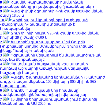
8
Հասմիկ Կարապետյանի համարձակ
լուսանկարները՝ լողավազանից (լուսանկարներ)
9
Գազ չի լինի օգոստոսի 4-ին ժամը 09:00-ից մինչև
ժամը 18:00-ն
10
Կիլիկիայում կրակոցներով ուղեկցված
«ռազբորկայի» բացառիկ տեսանյութ է
հրապարակվել
1
Ջուր չի լինի հուլիսի 28-ին ժամը 07.00-ից մինչև
հուլիսի 29-ը ժամը 07.00-ն
2
Խստորեն դատապարտում եմ Ռուբեն
Ռուբինյանի կողմից Ստամբուլում թուրք տեսած
լինելը. Դանիել Իոաննիսյան
3
Դերասանին մեղադրում են մանկապղծության
մեջ․ նա ձերբակալվել է
4
Պատմական հաղթանակ․ Հայաստանը
դարձավ աշխարհի առաջնության մեդալային
հաշվարկի հաղթող
5
Գագիկ Ծառուկյանից կբռնագանձվի 75 անշարժ
գույք, 42 ավտոմեքենա, 105 միլիարդ 865 միլիոն 865
հազար դրամ
6
Սուրեն Պապիկյանի նոր հրամանը՝
ժամկետային զինծառայողների վերաբերյալ
7
10 միլիոն երկրպագու պահանջում է վտարել
Արգենտինային ԱԱ-2026-ից