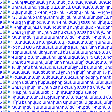
5
Նիկոլ Փաշինյանը հայտնել է առավոտյան ստ
6
Արտակարգ դեպք Սևանում. Մանրամասներ (լո
7
Ավարտվել է «Գող Բջե»-ին, «Տեցիկ»-ին ու «Գոջ
8
425 անձինք տեղափոխվել են ոստիկանություն․
9
Գազ չի լինի օգոստոսի 4-ին ժամը 09:00-ից մինչև 
10
Կիլիկիայում կրակոցներով ուղեկցված «ռազբ
1
Ջուր չի լինի հուլիսի 28-ին ժամը 07.00-ից մինչև հո
2
Խստորեն դատապարտում եմ Ռուբեն Ռուբինյանի
3
Պատմական հաղթանակ․ Հայաստանը դարձավ 
4
ՀՀ-ում ԱՄՆ դեսպանատնից լավ լուր․ նոր հնար
5
Դերասանին մեղադրում են մանկապղծության մե
6
Գագիկ Ծառուկյանից կբռնագանձվի 75 անշարժ գո
7
Սուրեն Պապիկյանի նոր հրամանը՝ ժամկետային
8
10 միլիոն երկրպագու պահանջում է վտարել Արգ
9
Տասնյակ հասցեներում ջուր չի լինի՝ հուլիսի 15-ին
10
Հայաստանի ամենավտանգավոր օձերը. որտե
1
Սոչի մեկնող ինքնաթիռը ճանապարհին անցկացրե
2
Ջուր չի լինի հուլիսի 28-ին ժամը 07.00-ից մինչև հո
3
Ռուբլին թանկացել է․ փոխարժեքն՝ այսօր
4
Չինաստանում աշխարհում առաջին անգամ մա
5
Ո՞րն է սիրված արտիստ Արտաշես Ալեքսանյա
6
Խստորեն դատապարտում եմ Ռուբեն Ռուբինյանի