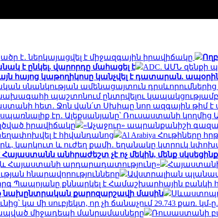
ծր է․ ներկայացվել է միջազգային իրավիճակը
Ողբ
անակ է ընկել. վարորդը մահացել է
ADC. ԱՄՆ զենքի
այն հայոց կաթողիկոսը կանչվել է դատարան. ապօր
կան սնանկության ամենացայտուն դրսևորումներից է
ԱԺ նախագահի պաշտոնում ընտրվելու կապակցությամ
ստանի հետ․ Ջոն վան՛տ Սխիպը նոր ազգային թիմ է
 սպառնալիք էր․ Ալեքսանյանը՝ Ռուսաստանի կողմից
եղծված իրավիճակը
«Աչաջուր» ապրանքանիշի գազավ
 տեղափոխվել է հիվանդանոց
Al Arabiya Հութիները 
և, կարկուտ և ուժեղ քամի․ եղանակը կտրուկ կփոխ
՝ Հայաստանն անհրաժեշտ չէ ոչ մեկին, մենք սկսեցինք
 այլև Հայաստանի արդարադատությունը»
Հայաստանի 
թյան հնարավորությունները
Ավստրալիան պլանավոր
րգ Պապոյանը քննարկել է Համաշխարհային բանկի 
սեք նախընտրական քարոզարշավի մասին
Սևաստոպոլ
ից՝ կա մի սուբյեկտ, որ չի ճանաչում 29.743 քառ. կմ-ը.
կապված միջադեպի մանրամասները
Ռուսաստանի բա