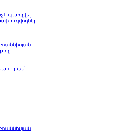
նչ է պարզվել
ետախուզվողներ
 Իոաննիսյան
թող
ազար դրամ
 Իոաննիսյան