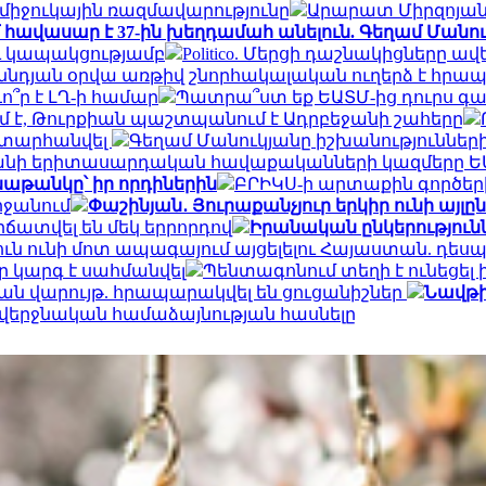
 միջուկային ռազմավարությունը
Արարատ Միրզոյանը 
 հավասար է 37-ին խեղդամահ անելուն. Գեղամ Մանո
ւ կապակցությամբ
Politico. Մերցի դաշնակիցները ա
ննդյան օրվա առթիվ շնորհակալական ուղերձ է հրա
ո՞ր է ԼՂ-ի համար
Պատրա՞ստ եք ԵԱՏՄ-ից դուրս գալ
ւմ է, Թուրքիան պաշտպանում է Ադրբեջանի շահերը
 է տարհանվել
Գեղամ Մանուկյանը իշխանությունների
նի երիտասարդական հավաքականների կազմերը ԵԱ
նաթանկը՝ իր որդիներին
ԲՐԻԿՍ-ի արտաքին գործեր
րջանում
Փաշինյան․ Յուրաքանչյուր երկիր ունի այլ
ճատվել են մեկ երրորդով
Իրանական ընկերություննե
յուն ունի մոտ ապագայում այցելելու Հայաստան. դես
ր կարգ է սահմանվել
Պենտագոնում տեղի է ունեցել
ական վարույթ. հրապարակվել են ցուցանիշներ
Նավթի 
չև վերջնական համաձայնության հասնելը