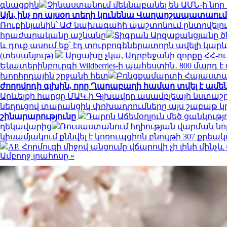
գնացքին
Չինաստանում մեկնաբանել են ԱՄՆ-ի նոր
Այն, ինչ որ այսօր տեղի կունենա Վաղարշապատաում
Ռուբինյանին՝ ԱԺ նախագահի պաշտոնում ընտրվելո
հրաժարականը աշնանը
Տիգրան Արզաքանցյանը ծ
և դուք ասում եք՝ էդ տուրբոգեներատորն ավելի կարև
(տեսանյութ)
Արցախը չկա, Ադրբեջանի զորքը ՀՀ-ո
Եկատերինբուրգի Wildberries-ի պահեստին․ 800 մարդ
խորհրդային շրջանի հետ
Բռնցքամարտի Հայաստա
ժողովրդի գլխին, որը Ղարաբաղի համար տվել է ամե
Արևելքի հարցը ՄԱԿ-ի Գլխավոր ասամբլեայի նստաշ
նեղուցով տարանցիկ փոխադրումները այս շաբաթ կր
շինարարությունը
Դարոն Աճեմօղլուն մեծ ցանկութ
ղեկավարից
Ռուսաստանում հղիության վարման նո
կիսամյակում քննվել է կոռուպցիոն բնույթի 307 քրե
AP. Հորմուզի միջով անցումը վճարովի չի լինի մին
Ամբողջ լրահոսը »