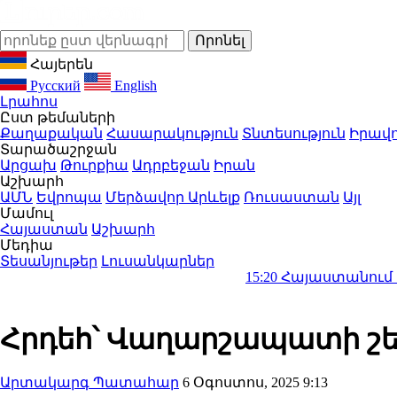
Հայերեն
Русский
English
Լրահոս
Ըստ թեմաների
Քաղաքական
Հասարակություն
Տնտեսություն
Իրավո
Տարածաշրջան
Արցախ
Թուրքիա
Ադրբեջան
Իրան
Աշխարհ
ԱՄՆ
Եվրոպա
Մերձավոր Արևելք
Ռուսաստան
Այլ
Մամուլ
Հայաստան
Աշխարհ
Մեդիա
Տեսանյութեր
Լուսանկարներ
15:20
Հայաստանում էբոլայի նե
Հրդեհ՝ Վաղարշապատի շե
Արտակարգ Պատահար
6 Օգոստոս, 2025 9:13