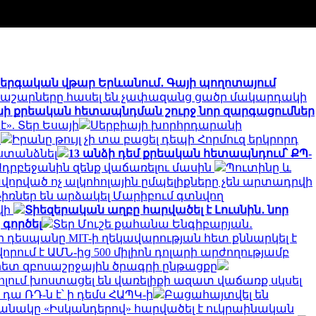
երգական վթար Երևանում․ Գայի պողոտայում
 պաշարները հասել են չափազանց ցածր մակարդակի
ինի քրեական հետապնդման շուրջ նոր զարգացումներ
». Տեր Եսայի
Սերբիայի խորհրդարանի
բ
Իրանը թույլ չի տա բացել դեպի Հորմուզ երկրորդ
 ստանձնել
13 անձի դեմ քրեական հետապնդում՝ ՔՊ-
 Ադրբեջանին զենք վաճառելու մասին
Պուտինը և
որված ոչ ալկոհոլային ըմպելիքները չեն արտադրվի
հրթիռներ են արձակել Մարիբում գտնվող
վի
Տիեզերական աղբը հարվածել է Լուսնին․ նոր
 գործել
Տեր Մուշե քահանա Ենգիբարյան․
դեսպանը MIT-ի ղեկավարության հետ քննարկել է
ում է ԱՄՆ-ից 500 միլիոն դոլարի արժողությամբ
հետ զբոսաշրջային ծրագրի ընթացքը
ում խոստացել են վառելիքի ազատ վաճառք սկսել
 դա ՌԴ-ն է՝ ի դեմս ՀԱՊԿ-ի
Բացահայտվել են
նակը «Իսկանդերով» հարվածել է ուկրաինական