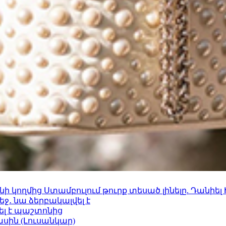
 կողմից Ստամբուլում թուրք տեսած լինելը. Դանիել
ջ․ նա ձերբակալվել է
ել է պաշտոնից
ասին (Լուսանկար)