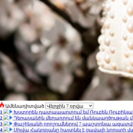
Ամենադիտված
1
Խստորեն դատապարտում եմ Ռուբեն Ռուբինյանի
2
Դերասանին մեղադրում են մանկապղծության մե
3
Փաշինյանի որոշումներով 7 պաշտոնյա ազատվ
4
Սիլվա Հակոբյանը հայտնել է ցավալի կորստի մ