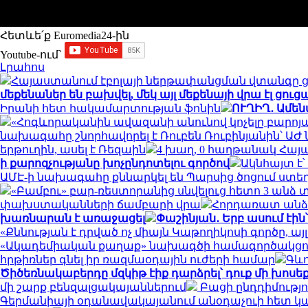
Հետևե՛ք Euromedia24-ին
Youtube-ում`
Լրահոս
Հայաստանում էբոլայի ներթափանցման վտանգը ցա
մեքենաներ են բախվել, մեկ այլ մեքենայի վրա էլ ցուց
Իրանի հետ հակամարտության ֆոնին
ՈՒՂԻՂ․ Ամեն
«Հոգևորականին ավազանի անունով կոչելը բարոյա
նախագահը շնորհավորել է Ռուբեն Ռուբինյանին՝ 
երթուղին, ասել է Ռեզաին
4 խաղ, 0 հաղթանակ Հայա
ի քարոզչությանը խոչընդոտելու գործով
Ակնհայտ է՝
ԱՄԷ-ի նախագահը քննարկել են Պարսից ծոցում ստ
«Բամբու» բար-ռեստորանից սնվելուց հետո 3 անձ
փախստականների ճամբարի վրա
Հորդառատ անձր
խառնարան է առաջացել
Փաշինյան․ Երբ ասում էին
«Քննության է դրված ոչ միայն Կաթողիկոսի գործը,
«Ակադեմիական քաղաք» նախագծի համագործակցու
հրթիռներ գնել իր ռազմաօդային ուժերի համար
Գևո
Ծիծեռնակաբերդը մզկիթ էիք դարձրել՝ դուք մի խո
մի շարք բենզալցակայաններում
Բացի ընդդիմություն
Գերմանիայի օդանավակայանում անօդաչուի հետ 