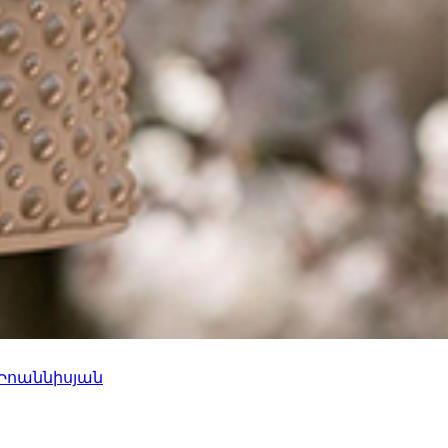
 Իոաննիսյան