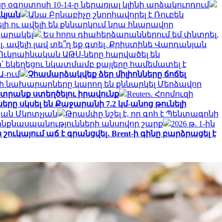
օգոստոսի 10-14-ը ներառյալ կլինի արձակուրդում
ւկյան
Անա Բրնաբիչը շնորհավորել է Ռուբեն
վելի ու ավելի են քննարկում նրա հնարավոր
պարակել
Ես հորս դիահերձարաններում եմ փնտրել,
, ավելի լավ տե՞ղ եք գտել. Քրիստինե Վարդանյան
Ուկրաինական ԱԹՍ-ները հարվածել են
՝ եկեղեցու նկատմամբ քայլերը համեմատել է
-ում
Չհամարձակվեք ձեր միլիոնները ճոճել
ի նախարարները կարող են քննարկել Մերձավոր
ընտրանք ստեղծելու իրավունք
Reuters. Հորմուզի
րը սկսել են Քաջարանի 7.2 կմ-անոց թունելի
պան Մկրտչյան
Թրամփը նշել է, որ գոհ է Պենտագոնի
 ինքնասպանությունների անսովոր շարք
2026 թ. 1-ին
շուկայում աճ է գրանցվել․ Brent-ի գինը բարձրացել է