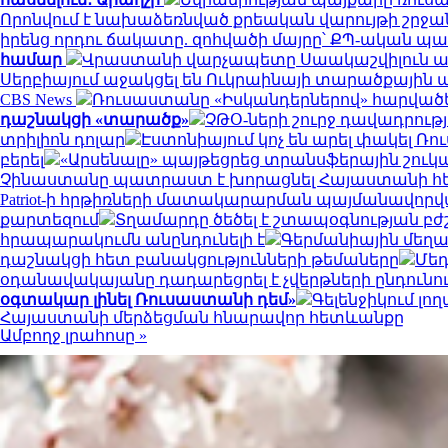
Որոնվում է նախաձեռնված քրեական վարույթի շրջ
իրենց որդու ճակատը. զոհվածի մայրը՝ ՔՊ-ական 
համար
Վրաստանի վարչապետը Սաակաշվիլուն ան
Սերբիայում աջակցել են Ուկրաինայի տարածքային
CBS News
Ռուսաստանը «Իսկանդերներով» հարվածել 
դաշնակցի «տարածք»
ՉԹՕ-ների շուրջ դավադրությ
տրիլիոն դոլար
Էստոնիայում կոչ են արել փակել 
բերել
«Արսենալը» պայթեցրեց տրանսֆերային շուկան․
Չինաստանը պատրաստ է խորացնել Հայաստանի հետ
Patriot-ի հրթիռների մատակարարման պայմանավորվ
քարտեզում
Տղամարդը ծեծել է շտապօգնության բժ
հրապարակումն անընդունելի է
Գերմանիային մեղա
դաշնակցի հետ բանակցությունների թեմաները
Մեդ
օդանավակայանը դադարեցրել է չվերթների ընդուն
օգտակար լինել Ռուսաստանի դեմ»
Գելենջիկում լ
Հայաստանի մերձեցման հնարավոր հետևանքը
Ամբողջ լրահոսը »