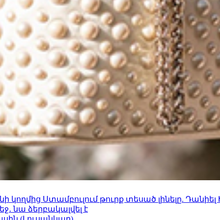
 կողմից Ստամբուլում թուրք տեսած լինելը. Դանիել
ջ․ նա ձերբակալվել է
ասին (Լուսանկար)