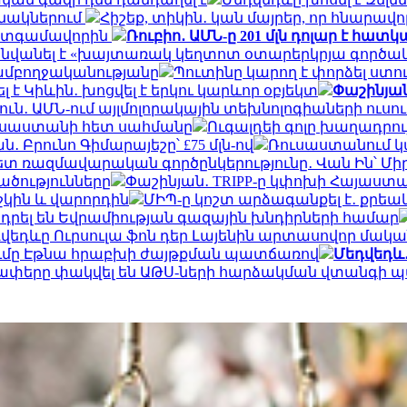
անակներում
Հիշեք, տիկին․ կան մայրեր, որ հնարավոր
պատգամավորին
Ռուբիո․ ԱՄՆ-ը 201 մլն դոլար է հա
վանել է «խայտառակ կեղտոտ օտարերկրյա գործակա
 ամբողջականությանը
Պուտինը կարող է փորձել ստո
է Կիևին․ խոցվել է երկու կարևոր օբյեկտ
Փաշինյան
ուն․ ԱՄՆ-ում այլմոլորակային տեխնոլոգիաների ուս
Ռուսաստանի հետ սահմանը
Ուգալդեի գոլը խաղադրույ
 Բրունո Գիմարայեշը՝ £75 մլն-ով
Ռուսաստանում կ
 ռազմավարական գործընկերությունը․ Վան Ին՝ Մի
ածությունները
Փաշինյան․ TRIPP-ը կփոխի Հայաստ
շկին և վարորդին
ՄԻՊ-ը կոշտ արձագանքել է․ քրե
դրել են Եվրամիության գազային խնդիրների համար
վեդևը Ուրսուլա ֆոն դեր Լայենին արտասովոր մական
ումը Էթնա հրաբխի ժայթքման պատճառով
Մեդվեդև․
ողափերը փակվել են ԱԹՍ-ների հարձակման վտանգի