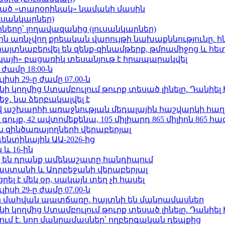
ացած «տարօրինակ» նամակի մասին
ւսանկարներ)
երը՝ լողավազանից (լուսանկարներ)
ո»-ին առնչվող քրեական վարույթի նախաքննությունը. ի
 հայտնաբերվել են զենք-զինամթերք, թմրամիջոց և հ
րկայի» բացառիկ տեսանյութ է հրապարակվել
 ժամը 18:00-ն
ւլիսի 29-ը ժամը 07.00-ն
 կողմից Ստամբուլում թուրք տեսած լինելը. Դանիել
ջ․ նա ձերբակալվել է
աշխարհի առաջնության մեդալային հաշվարկի հաղ
ւյք, 42 ավտոմեքենա, 105 միլիարդ 865 միլիոն 865 հ
 զինծառայողների վերաբերյալ
ենտինային ԱԱ-2026-ից
 և 16-ին
 են դրանք ամենաշատը հանդիպում
աստանի և Ադրբեջանի վերաբերյալ
լ է մեկ օր, սակայն տեղ չի հասել
ւլիսի 29-ը ժամը 07.00-ն
նի մահվան պատճառը. հայտնի են մանրամասներ
 կողմից Ստամբուլում թուրք տեսած լինելը. Դանիել
ում է. նոր մանրամասներ՝ ողբերգական դեպքից