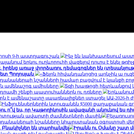
ստոսի 9-ի աստղագուշակ
Ինչ են կանխատեսում աստ
անում երկու ուղևորուհի վազելով դուրս է եկել թռ
. իրենց առաջ փորձառու դեմագոգներ են (տեսանյութ
պետ Պողոսյան
«Ֆելոն հիվանդանոցից պոնչիկ ա ուզե
կենդանակերպի նշանների համար բացվում է կյանքի բոլ
ան ամենաշոգ ամիսները
Տզի խայթոցի հետևանքով կի
նադրամի շենքի պատուհաններն ու դռները
Երևանում 
իստն է ամենաշատը uպառնալիքներ ստացել ԱԱ-2026-
Ինֆլուենսերներին կտուգանեն $5000 քաղաքական 
Դու ո՞վ ես, որ Կաթողիկոսին ավազանի անունով ես դի
արտության ավարտի ժամկետների մասին
Բելառուսո
 կենդանակերպի նշանները կհարստանան օգոստոսի վե
. Բնակիչներ են տարհանվել
Իրանն ու Օմանը շատ մո
կան գազի դեմ դանդաղել է
Մեդվեդևը խոսել է Զելե