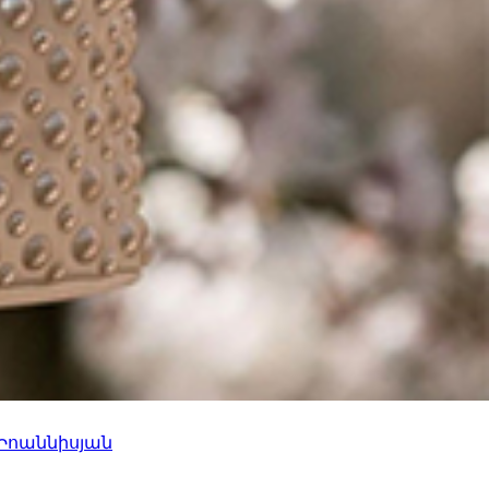
 Իոաննիսյան