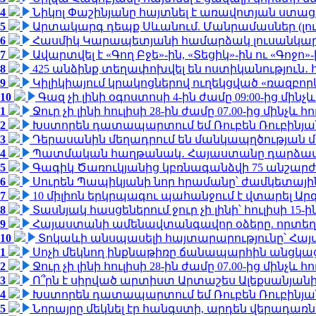
4
Նիկոլ Փաշինյանը հայտնել է առավոտյան ստ
5
Արտակարգ դեպք Սևանում. Մանրամասներ (լո
6
Հասմիկ Կարապետյանի համարձակ լուսանկարն
7
Ավարտվել է «Գող Բջե»-ին, «Տեցիկ»-ին ու «Գոջ
8
425 անձինք տեղափոխվել են ոստիկանություն․
9
Կիլիկիայում կրակոցներով ուղեկցված «ռազբո
10
Գազ չի լինի օգոստոսի 4-ին ժամը 09:00-ից մինչև
1
Ջուր չի լինի հուլիսի 28-ին ժամը 07.00-ից մինչև հո
2
Խստորեն դատապարտում եմ Ռուբեն Ռուբինյանի
3
Դերասանին մեղադրում են մանկապղծության մե
4
Պատմական հաղթանակ․ Հայաստանը դարձավ 
5
Գագիկ Ծառուկյանից կբռնագանձվի 75 անշարժ գո
6
Սուրեն Պապիկյանի նոր հրամանը՝ ժամկետային
7
10 միլիոն երկրպագու պահանջում է վտարել Արգ
8
Տասնյակ հասցեներում ջուր չի լինի՝ հուլիսի 15-ին
9
Հայաստանի ամենավտանգավոր օձերը. որտեղ
10
Տոկաևի անսպասելի հայտարարությունը՝ Հայ
1
Սոչի մեկնող ինքնաթիռը ճանապարհին անցկացրե
2
Ջուր չի լինի հուլիսի 28-ին ժամը 07.00-ից մինչև հո
3
Ո՞րն է սիրված արտիստ Արտաշես Ալեքսանյա
4
Խստորեն դատապարտում եմ Ռուբեն Ռուբինյանի
5
Նորայրը մեկնել էր հանգստի, արդեն վերադառն