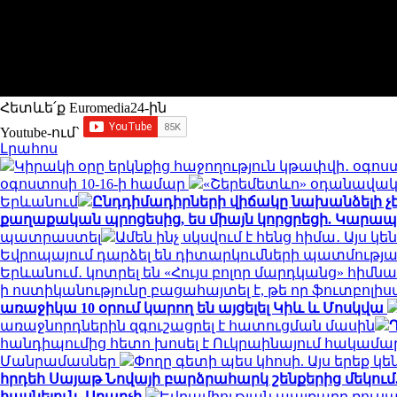
Հետևե՛ք Euromedia24-ին
Youtube-ում`
Լրահոս
Կիրակի օրը երկնքից հաջողություն կթափվի․ օգո
օգոստոսի 10-16-ի համար
«Շերեմետևո» օդանավակայ
Երևանում
Ընդդիմադիրների վիճակը նախանձելի չէ
քաղաքական պրոցեսից, ես միայն կորցրեցի. Կարա
պատրաստել
Ամեն ինչ սկսվում է հենց հիմա․ Այս 
Եվրոպայում դարձել են դիտարկումների պատմությ
Երևանում․ կոտրել են «Հույս բոլոր մարդկանց» հիմ
ի ոստիկանությունը բացահայտել է, թե որ ֆուտբոլ
առաջիկա 10 օրում կարող են այցելել Կիև և Մոսկվա
առաջնորդներին զգուշացրել է հատուցման մասին
հանդիպումից հետո խոսել է Ուկրաինայում հակամ
Մանրամասներ
Փողը գետի պես կհոսի. Այս երեք
հրդեհ Սայաթ Նովայի բարձրահարկ շենքերից մեկում
հասնելուն․ Արաղչի
Եվրամիության պայքարը ռուսա