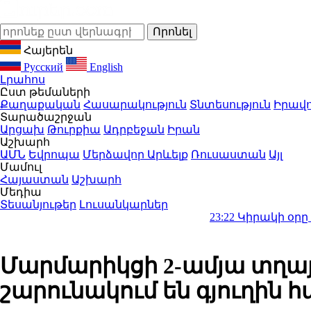
Հայերեն
Русский
English
Լրահոս
Ըստ թեմաների
Քաղաքական
Հասարակություն
Տնտեսություն
Իրավո
Տարածաշրջան
Արցախ
Թուրքիա
Ադրբեջան
Իրան
Աշխարհ
ԱՄՆ
Եվրոպա
Մերձավոր Արևելք
Ռուսաստան
Այլ
Մամուլ
Հայաստան
Աշխարհ
Մեդիա
Տեսանյութեր
Լուսանկարներ
23:22
Կիրակի օրը երկնքից հ
Մարմարիկցի 2-ամյա տղա
շարունակում են գյուղին