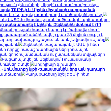
ություն չեն ունեցել վերջին անգամ համբուրելու
տկացրել TRIPP-ի և Միջին միջանցքի զարգացման
լ» և մեղադրել պատերազմ սանձազերծելու մեջ
ւգել ՆԱՏՕ-ի միասնությունն ու Թրամփի արձագանքը.
ը զանգահարել է Ալիևին. Զելենսկին մտնում է ՌԴ
ումնասիրության համար կարող էր ծախսվել մոտ 1
ք կատարած անձին ավելի քան 2,5 միլիոն ռուբլի է
արևոր նախազգուշացում են արել Եվրամիությանը
րզոյանին
Զելենսկին բացահայտել է ԱՄՆ-ի հետ
անի դիրքը համաշխարհային ներդրումային
ական գործով անձնական ու ընտանեկան տվյալների
Բացահայտվել են Զելենսկու՝ Ռուսաստանի
ուններ է տվել
Սիցիլիայի գլխավոր
 «Արևմուտքը կլքի Հայաստանին, երբ այն դադարի
 պատճառով
Քաղաքագետը նշել է ԵՄ-ի հետ