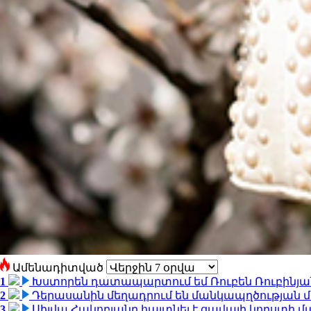
Ամենադիտված
1
Խստորեն դատապարտում եմ Ռուբեն Ռուբինյանի
2
Դերասանին մեղադրում են մանկապղծության մե
3
Սիլվա Հակոբյանը հայտնել է ցավալի կորստի մ