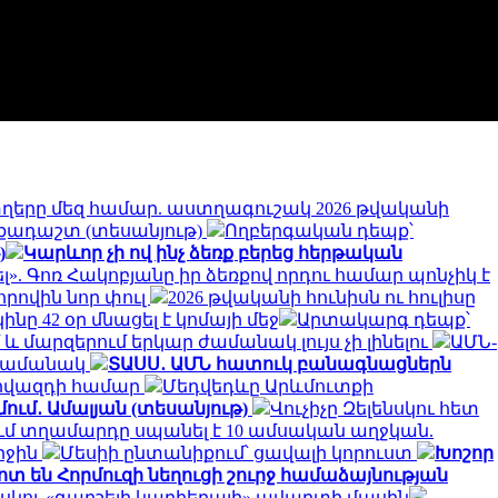
ղերը մեզ համար. աստղագուշակ 2026 թվականի
իչքադաշտ (տեսանյութ)
Ողբերգական դեպք՝
)
Կարևոր չի ով ինչ ձեռք բերեց հերթական
լ». Գոռ Հակոբյանը իր ձեռքով որդու համար պոնչիկ է
որովին նոր փուլ
2026 թվականի հունիսն ու հուլիսը
նը 42 օր մնացել է կոմայի մեջ
Արտակարգ դեպք՝
և մարզերում երկար ժամանակ լույս չի լինելու
ԱՄՆ-
ի ժամանակ
ՏԱՍՍ․ ԱՄՆ հատուկ բանագնացներն
գովազդի համար
Մեդվեդևը Արևմուտքի
մում․ Ամալյան (տեսանյութ)
Վուչիչը Զելենսկու հետ
ւմ տղամարդը սպանել է 10 ամսական աղջկան.
րջին
Մեսիի ընտանիքում՝ ցավալի կորուստ
Խոշոր
տ են Հորմուզի նեղուցի շուրջ համաձայնության
նսկու «գարշելի կարիերայի» ավարտի մասին