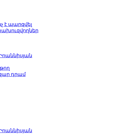
նչ է պարզվել
ետախուզվողներ
 Իոաննիսյան
թող
ազար դրամ
 Իոաննիսյան