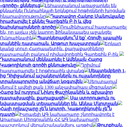
«գործը» քննելուց
Լեհաստանում առաջարկել են
քննարկել Ուկրաինայի երկնքում հրթիռների խոցման
հնարավորությունը
Դատավոր Հակոբ Մանուկյանը
հրաժարվել է քննել Գարեգին Բ-ի և վեց
եպիսկոպոսների գործը
Ռումինիայում հայտարարել
են, որ այլևս չեն կարող ֆինանսապես աջակցել
Ուկրաինային
Պատկերացնու՞մ եք՝ Հռոմի պապին
տանեին դատարան. Արթուր Խաչատրյան
Երկար
կյանք տուր Հայրապետին․ քաղաքացիները
դատարանի բակում դիմավորեցին Գարեգին Բ-ին
Դատարանում մեկնարկել է Ամենայն Հայոց
Կաթողիկոսի գործի քննությունը
Ղրիմում
հայտարարվել է հրթիռային վտանգ
Սեպտեմբերի 1-
ից Դիլիջանում աշակերտներն ու ուսանողները
տրանսպորտից անվճար կօգտվեն
Սեուտայում
մնում է ավելի քան 1300 անչափահաս միգրանտ
Հարց եմ ուղղում Նիկոլ Փաշինյանին և գլխավոր
դատախազին. քաղաքացի
Սա ստորություն ու
նվաստացման տեսարաններ են. Աննա Մկրտչյան
Հայի ողնաշարը չե՛ն կոտրի․ Կաթողիկոսին չե՞ն
դատի
Իսրայելի ԱԳ նախարարը շնորհավորել է
Արարատ Միրզոյանին ՀՀ ԱԳ նախարարի
պաշտոնում վերանշանակվելու առթիվ
Թուրքիան,