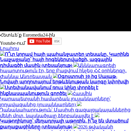
Հետևե՛ք Euromedia24-ին
Youtube-ում`
Լրահոս
Ո՞ւր կորավ հայի պահանջատեր տեսակը․ Կարինե
Նալչաջյանը՝ հայի հոգեկերտվածքի, ազգային
դիմագծի մասին (տեսանյութ)
Աննկարագրելի
հպարտություն էր, երբ Բաքվում հնչեց ՀՀ օրհներգը․
Ժաննա Անդրեասյան
Օգոստոսի 10-ից Սայաթ-
Նովայի պողոտայում երթևեկության կարգը կփոխվի
Ստեփանավանում ռուս կինը փորձել է
ինքնասպանություն գործել
Հասմիկ
Կարապետյանի համարձակ լուսանկարները՝
լողավազանից (լուսանկարներ)
Դանակահարություն՝ Մասիսի գազալցակայաններից
մեկի մոտ. կասկածյալը ձերբակալվել է
Կաթողիկոսը՝ մեղադրյալի աթոռին․ ի՞նչ են մտածում
քաղաքացիները (տեսանյութ)
2026 թվականի