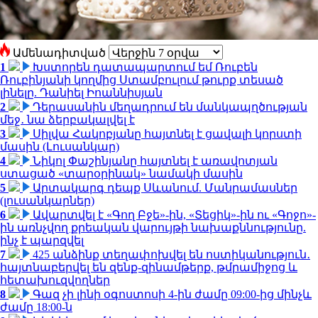
Ամենադիտված
1
Խստորեն դատապարտում եմ Ռուբեն
Ռուբինյանի կողմից Ստամբուլում թուրք տեսած
լինելը. Դանիել Իոաննիսյան
2
Դերասանին մեղադրում են մանկապղծության
մեջ․ նա ձերբակալվել է
3
Սիլվա Հակոբյանը հայտնել է ցավալի կորստի
մասին (Լուսանկար)
4
Նիկոլ Փաշինյանը հայտնել է առավոտյան
ստացած «տարօրինակ» նամակի մասին
5
Արտակարգ դեպք Սևանում. Մանրամասներ
(լուսանկարներ)
6
Ավարտվել է «Գող Բջե»-ին, «Տեցիկ»-ին ու «Գոջո»-
ին առնչվող քրեական վարույթի նախաքննությունը.
ինչ է պարզվել
7
425 անձինք տեղափոխվել են ոստիկանություն․
հայտնաբերվել են զենք-զինամթերք, թմրամիջոց և
հետախուզվողներ
8
Գազ չի լինի օգոստոսի 4-ին ժամը 09:00-ից մինչև
ժամը 18:00-ն