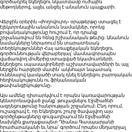
գործադրել եկեղեցու նկատմամբ ուժային
մեթոդներով, այլեւ անցել է անանուն պայքարի։
Վերջին օրերին «Ժողովուրդ» օրաթերթը ստացել է
էլեկտրոնային անանուն նամակներ, որոնց
բովանդակությունը հուշում է, որ դրանք
շրջանառվում են հենց իշխանական թեւից։ Անանուն
նամակները ներառում են տարատեսակ
տեղեկություններ Հայ առաքելական եկեղեցու
գործունեության վերաբերյալ՝ մասնավորապես
վաճառվող մոմերից ստացված եկամուտների,
եկեղեցու սպասավորների աշխատավարձերի եւ այլ
ներքին հարցերի մասին՝ ակնհայտ նպատակ
ունենալով կասկածի տակ դնել Եկեղեցու բարոյական
հեղինակությունն ու ֆինանսական
թափանցիկությունը։
Այս ամենը դիտարկվում է որպես կառավարության
կենտրոնացված ջանք՝ թուլացնելու Էջմիածնի
ազդեցությունը հանրության շրջանում։ Ընդ որում,
ուշագրավ է, որ Եկեղեցու շուրջ ծավալվող այս
գործընթացները զուգադիպում են Էջմիածնի
նախկին քաղաքապետ Դիանա Գասպարյանի
հրաժարականի եւ նրա՝ գործում որպես մեղադրյալ