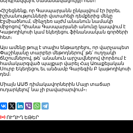
ներգրավվելու ժամանակացույցի հետ։
Հիշեցնենք, որ Գասպարյանն ընկալվում էր իբրեւ
իշխանությունների վստահելի դեմքերից մեկը
Էջմիածնում, մինչդեռ այժմ անանուն նամակի
միջոցով Դիանա Գասպարյանի անունը կապվում է
Կաթողիկոսի կամ եկեղեցու ֆինանսական գործերի
հետ։
Այս ամենը թույլ է տալիս ենթադրելու, որ վարչապետ
Փաշինյանը տարբեր մեթոդներով՝ թե՛ ուղղակի
ճնշումներով, թե՛ անանուն արշավներով փորձում է
համակարգված պայքար վարել Հայ Առաքելական
Սուրբ Եկեղեցու եւ անձամբ Գարեգին Բ կաթողիկոսի
դեմ։
Միայն ԱԱԾ դիմակավորներին Մայր տաճար
ուղարկելով՝ նա չի բավարարվում»։
ՈՒՂԻՂ ԵԹԵՐ