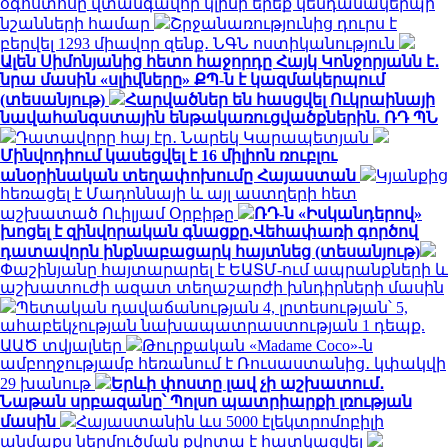
օգոստոսը վտանգավոր կլինի երեք կենդանակերպի
նշանների համար
Շրջանառությունից դուրս է
բերվել 1293 միավոր զենք․ ՆԳՆ ոստիկանություն
Ալեն Սիմոնյանից հետո հաջորդը Հայկ Կոնջորյանն է․
նրա մասին «սլիվները» ՔՊ-ն է կազմակերպում
(տեսանյութ)
Հարվածներ են հասցվել Ուկրաինայի
նավահանգստային ենթակառուցվածքներին. ՌԴ ՊՆ
Դատավորը հայ էր․ Նարեկ Կարապետյան
Մինվոդիում կասեցվել է 16 միլիոն ռուբլու
անօրինական տեղափոխումը Հայաստան
Կյանքից
հեռացել է Մադոննայի և այլ աստղերի հետ
աշխատած Ուիլյամ Օրբիթը
ՌԴ-ն «Իսկանդերով»
խոցել է զինվորական գնացքը.Վեհափառի գործով
դատավորն ինքնաբացարկ հայտնեց (տեսանյութ)
Փաշինյանը հայտարարել է ԵԱՏՄ-ում ապրանքների և
աշխատուժի ազատ տեղաշարժի խնդիրների մասին
Պետական դավաճանության 4, լրտեսության՝ 5,
ահաբեկչության նախապատրաստության 1 դեպք.
ԱԱԾ տվյալներ
Թուրքական «Madame Coco»-ն
ամբողջությամբ հեռանում է Ռուսաստանից․ կփակվի
29 խանութ
Երևի փոստը լավ չի աշխատում․
Նաթան սրբազանը՝ Պոլսո պատրիարքի լռության
մասին
Հայաստանին ևս 5000 էլեկտրոմոբիլի
անմաքս ներմուծման քվոտա է հատկացվել