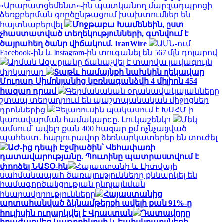
«Արարատցեմենտ»-ին պատկանող մարզադպրոցի
ձեռքբերման գործընթացում խախտումներ են
հայտնաբերվել
Մոջթաբա Խամենեին, ըստ
չհաստատված տեղեկությունների, գտնվում է
ծայրահեղ ծանր վիճակում․ IranWire
ԱՄՆ-ում
Facebook-ին և Instagram-ին տուգանել են 567 մլն դոլարով
Արման Ազարյանը ճանաչվել է տարվա լավագույն
փրկարար
Տաթև համայնքի նախկին ղեկավար
Մուրադ Սիմոնյանից կբռնագանձվի 4 միլիոն 454
հազար դրամ
Գերմանական օդանավակայանները
շտապ տեղադրում են պաշտպանական միջոցներ
դրոններից
Բելառուսին պակասում է ԽՍՀՄ-ի
կառավարման համակարգը. Լուկաշենկո
Մեկ
ամսում՝ ավելի քան 400 հազար քմ ոչնչացված
պահեստ․ հարյուրավոր ձեռնարկատերեր են տուժել
ԱԺ-ից դեպի Էջմիածին՝ Վեհափառի
դատավարությանը. Պուտինը պատրաստվում է
փորձել ՆԱՏՕ-ին
Հայաստանի և Լիտվայի
սահմանապահ ծառայությունները քննարկել են
համագործակցության ընդլայնման
հնարավորությունները
Հայաստանից
արտահանված ձկնամթերքի ավելի քան 91%-ը
հուլիսին ուղարկվել է Վրաստան
Դատավորը
հրաժարվեց Կաթողիկոսի և եպիսկոպոսների