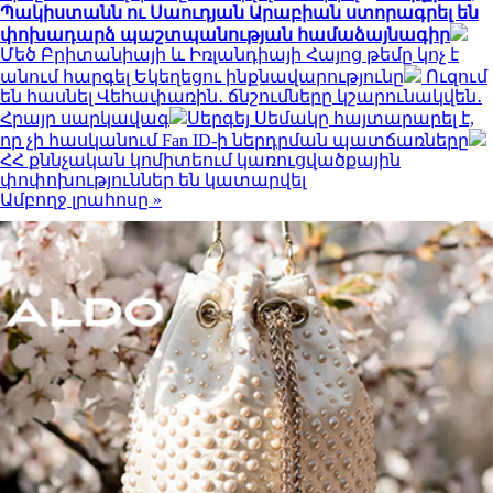
Պակիստանն ու Սաուդյան Արաբիան ստորագրել են
փոխադարձ պաշտպանության համաձայնագիր
Մեծ Բրիտանիայի և Իռլանդիայի Հայոց թեմը կոչ է
անում հարգել Եկեղեցու ինքնավարությունը
Ուզում
են հասնել Վեհափառին․ ճնշումները կշարունակվեն․
Հրայր սարկավագ
Սերգեյ Սեմակը հայտարարել է,
որ չի հասկանում Fan ID-ի ներդրման պատճառները
ՀՀ քննչական կոմիտեում կառուցվածքային
փոփոխություններ են կատարվել
Ամբողջ լրահոսը »