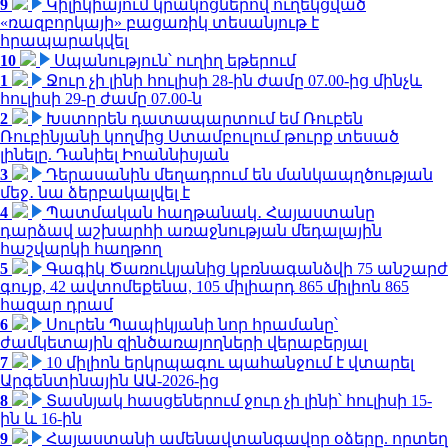
9
Կիլիկիայում կրակոցներով ուղեկցված
«ռազբորկայի» բացառիկ տեսանյութ է
հրապարակվել
10
Սպանություն՝ ուղիղ եթերում
1
Ջուր չի լինի հուլիսի 28-ին ժամը 07.00-ից մինչև
հուլիսի 29-ը ժամը 07.00-ն
2
Խստորեն դատապարտում եմ Ռուբեն
Ռուբինյանի կողմից Ստամբուլում թուրք տեսած
լինելը. Դանիել Իոաննիսյան
3
Դերասանին մեղադրում են մանկապղծության
մեջ․ նա ձերբակալվել է
4
Պատմական հաղթանակ․ Հայաստանը
դարձավ աշխարհի առաջնության մեդալային
հաշվարկի հաղթող
5
Գագիկ Ծառուկյանից կբռնագանձվի 75 անշարժ
գույք, 42 ավտոմեքենա, 105 միլիարդ 865 միլիոն 865
հազար դրամ
6
Սուրեն Պապիկյանի նոր հրամանը՝
ժամկետային զինծառայողների վերաբերյալ
7
10 միլիոն երկրպագու պահանջում է վտարել
Արգենտինային ԱԱ-2026-ից
8
Տասնյակ հասցեներում ջուր չի լինի՝ հուլիսի 15-
ին և 16-ին
9
Հայաստանի ամենավտանգավոր օձերը. որտեղ