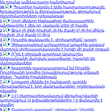
են դրանք ամենաշատը հանդիպում
10
Պուտինը հանդես է եկել հայտարարությամբ.
Խուզարկություն և ձերբակալություն․ թիրախում՝
ընդդիմադիրները (տեսանյութ)
1
Սոչի մեկնող ինքնաթիռը ճանապարհին
անցկացրել է մեկ օր, սակայն տեղ չի հասել
2
Ջուր չի լինի հուլիսի 28-ին ժամը 07.00-ից մինչև
հուլիսի 29-ը ժամը 07.00-ն
3
Ռուբլին թանկացել է․ փոխարժեքն՝ այսօր
4
Չինաստանում աշխարհում առաջին անգամ
մարդուն փոխպատվաստվել է խոզի մի քանի օրգան
5
Ո՞րն է սիրված արտիստ Արտաշես
Ալեքսանյանի մահվան պատճառը. հայտնի են
մանրամասներ
6
Խստորեն դատապարտում եմ Ռուբեն
Ռուբինյանի կողմից Ստամբուլում թուրք տեսած
լինելը. Դանիել Իոաննիսյան
7
Նորայրը մեկնել էր հանգստի, արդեն
վերադառնում է. նոր մանրամասներ՝ ողբերգական
դեպքից
8
1/15 ընտրատեղամասում վերահաշվարկի
արդյունքում 19 քվեաթերթիկներից 7-ը ճանաչվել է
վավեր
9
Շառաչուն ապտակ՝ «զորավար» Սուրեն