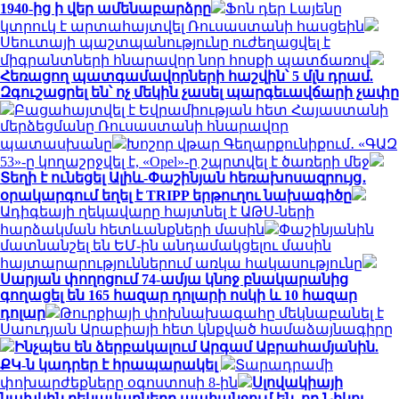
1940-ից ի վեր ամենաբարձրը
Ֆոն դեր Լայենը
կտրուկ է արտահայտվել Ռուսաստանի հասցեին
Սեուտայի ​​պաշտպանությունը ուժեղացվել է
միգրանտների հնարավոր նոր հոսքի պատճառով
Հեռացող պատգամավորների հաշվին՝ 5 մլն դրամ.
Զգուշացրել են՝ ոչ մեկին չասել պարգեւավճարի չափը
Բացահայտվել է Եվրամիության հետ Հայաստանի
մերձեցմանը Ռուսաստանի հնարավոր
պատասխանը
Խոշոր վթար Գեղարքունիքում․ «ԳԱԶ
53»-ը կողաշրջվել է, «Opel»-ը շպրտվել է ծառերի մեջ
Տեղի է ունեցել Ալիև-Փաշինյան հեռախոսազրույց․
օրակարգում եղել է TRIPP երթուղու նախագիծը
Ադիգեայի ղեկավարը հայտնել է ԱԹՍ-ների
հարձակման հետևանքների մասին
Փաշինյանին
մատնանշել են ԵՄ-ին անդամակցելու մասին
հայտարարություններում առկա հակասությունը
Սարյան փողոցում 74-ամյա կնոջ բնակարանից
գողացել են 165 հազար դոլարի ոսկի և 10 հազար
դոլար
Թուրքիայի փոխնախագահը մեկնաբանել է
Սաուդյան Արաբիայի հետ կնքված համաձայնագիրը
Ինչպես են ձերբակալում Արգամ Աբրահամյանին.
ՔԿ-ն կադրեր է հրապարակել
Տարադրամի
փոխարժեքները օգոստոսի 8-ին
Սլովակիայի
նախկին ղեկավարները պահանջում են, որ Նիկոլ