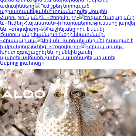
ամուսինները
Ում շքեղ նորոգված
աշխատասենյակն է տրամադրվել Արայիկ
Հարությունյանին. «Ժողովուրդ»
Էդգար Ղազարյանի
և «Ուժեղ Հայաստան»-ի հարաբերությունները լարվել
են․ «Ժողովուրդ»
Փաշինյանը որս է սկսել
Ծառուկյանի համախոհների նկատմամբ․
«Հրապարակ»
Աղվան Վարդանյանը մեկուսացած է
խմբակցությունից․ «Ժողովուրդ»
«Հրապարակ».
Խիստ զգուշացրել են՝ ոչ մեկին չասել
պարգեւավճարի չափը, սպառնացել ազատել
Ամբողջ լրահոսը »