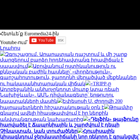
Հետևե՛ք Euromedia24-ին
Youtube-ում`
Լրահոս
Զգուշացում․ Արարատյան դաշտում և մի շարք
մարզերում բարձր հրդեհավտանգ իրավիճակ է
սպասվում
Աբովյանում ոստիկանություն ու
քննչական բաժին հասնելը՝ «փորձություն»․
գարշահոտություն, ջարդոնի վերածված մեքենաներ
ու հակասանիտարական վիճակ
«TRIPP-ը
Ադրբեջանին անխոչընդոտ մուտք կտա դեպի
Նախիջևան»․ ԱՄՆ դիվանագետը՝ երթուղու
նպատակների մասին
Եփեսոսի Ս. Ժողովի 200
հայրապետների հիշատակության օրն է
Թրամփը
գնալով ավելի հիասթափվում է իր ներքին
անվտանգության նախարարից
«Դելֆին» թայֆունը
հարվածել է Ճապոնիային և շարժվում է դեպի
Չինաստան․ կան տուժածներ
Հյուսիսային
կիսագնդում ջերմաստիճանի նոր ռեկորդ է գրանցվել՝