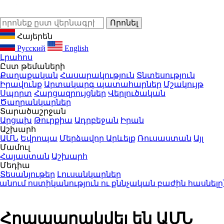
Հայերեն
Русский
English
Լրահոս
Ըստ թեմաների
Քաղաքական
Հասարակություն
Տնտեսություն
Իրավունք
Արտակարգ պատահարներ
Մշակույթ
Սպորտ
Հարցազրույցներ
Վերլուծական
Ծաղրանկարներ
Տարածաշրջան
Արցախ
Թուրքիա
Ադրբեջան
Իրան
Աշխարհ
ԱՄՆ
Եվրոպա
Մերձավոր Արևելք
Ռուսաստան
Այլ
Մամուլ
Հայաստան
Աշխարհ
Մեդիա
Տեսանյութեր
Լուսանկարներ
ւմ ոստիկանություն ու քննչական բաժին հասնելը՝ 
Հրապարակվել են ԱՄՆ