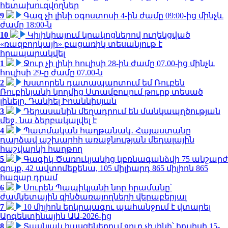
հետախուզվողներ
9
Գազ չի լինի օգոստոսի 4-ին ժամը 09:00-ից մինչև
ժամը 18:00-ն
10
Կիլիկիայում կրակոցներով ուղեկցված
«ռազբորկայի» բացառիկ տեսանյութ է
հրապարակվել
1
Ջուր չի լինի հուլիսի 28-ին ժամը 07.00-ից մինչև
հուլիսի 29-ը ժամը 07.00-ն
2
Խստորեն դատապարտում եմ Ռուբեն
Ռուբինյանի կողմից Ստամբուլում թուրք տեսած
լինելը. Դանիել Իոաննիսյան
3
Դերասանին մեղադրում են մանկապղծության
մեջ․ նա ձերբակալվել է
4
Պատմական հաղթանակ․ Հայաստանը
դարձավ աշխարհի առաջնության մեդալային
հաշվարկի հաղթող
5
Գագիկ Ծառուկյանից կբռնագանձվի 75 անշարժ
գույք, 42 ավտոմեքենա, 105 միլիարդ 865 միլիոն 865
հազար դրամ
6
Սուրեն Պապիկյանի նոր հրամանը՝
ժամկետային զինծառայողների վերաբերյալ
7
10 միլիոն երկրպագու պահանջում է վտարել
Արգենտինային ԱԱ-2026-ից
8
Տասնյակ հասցեներում ջուր չի լինի՝ հուլիսի 15-