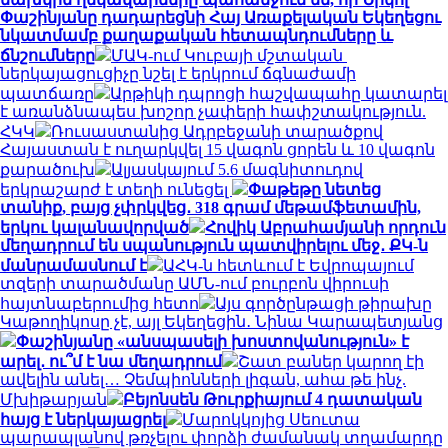
Փաշինյանը դադարեցնի Հայ Առաքելական Եկեղեցու
նկատմամբ քաղաքական հետապնդումները և
ճնշումները
ՄԱԿ-ում Կուբայի մշտական ​​
ներկայացուցիչը նշել է երկրում ճգնաժամի
պատճառը
Արթիկի դպրոցի հաշվապահը կատարել
է առանձնապես խոշոր չափերի հափշտակություն.
ՀԿԿ
Ռուսաստանից Ադրբեջանի տարածքով
Հայաստան է ուղարկվել 15 վագոն ցորեն և 10 վագոն
քարածուխ
Ալյասկայում 5.6 մագնիտուդով
երկրաշարժ է տեղի ունեցել
Փաթեթը նետեց
տանիք, բայց չփրկվեց․ 318 գրամ մեթամֆետամին,
երկու կալանավորված
Հովիկ Աբրահամյանի որդուն
մեղադրում են սպանություն պատվիրելու մեջ․ ՔԿ-ն
մանրամասնում է
ԱՀԿ-ն հետևում է Եվրոպայում
տզերի տարածմանը ԱՄՆ-ում բուրբոն վիրուսի
հայտնաբերումից հետո
Այս գործընթացի թիրախը
Կաթողիկոսը չէ, այլ Եկեղեցին․ Նինա Կարապետյանց
Փաշինյանը «անսպասելի խոստովանություն» է
արել․ ու՞մ է նա մեղադրում
Շատ բաներ կարող էի
ավելին անել… Չեմպիոնների լիգան, ահա թե ինչ.
Մխիթարյան
Բեյոնսեն Թուրքիայում 4 դատական
հայց է ներկայացրել
Մարոկկոյից Սեուտա
պարապլանով թռչելու փորձի ժամանակ տղամարդը