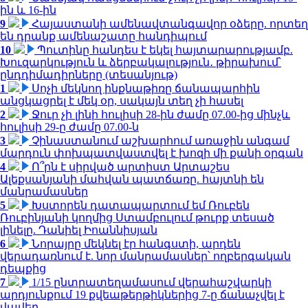
ին և 16-ին
9
Հայաստանի ամենավտանգավոր օձերը. որտեղ
են դրանք ամենաշատը հանդիպում
10
Պուտինը հանդես է եկել հայտարարությամբ.
Խուզարկություն և ձերբակալություն․ թիրախում՝
ընդդիմադիրները (տեսանյութ)
1
Սոչի մեկնող ինքնաթիռը ճանապարհին
անցկացրել է մեկ օր, սակայն տեղ չի հասել
2
Ջուր չի լինի հուլիսի 28-ին ժամը 07.00-ից մինչև
հուլիսի 29-ը ժամը 07.00-ն
3
Չինաստանում աշխարհում առաջին անգամ
մարդուն փոխպատվաստվել է խոզի մի քանի օրգան
4
Ո՞րն է սիրված արտիստ Արտաշես
Ալեքսանյանի մահվան պատճառը. հայտնի են
մանրամասներ
5
Խստորեն դատապարտում եմ Ռուբեն
Ռուբինյանի կողմից Ստամբուլում թուրք տեսած
լինելը. Դանիել Իոաննիսյան
6
Նորայրը մեկնել էր հանգստի, արդեն
վերադառնում է. նոր մանրամասներ՝ ողբերգական
դեպքից
7
1/15 ընտրատեղամասում վերահաշվարկի
արդյունքում 19 քվեաթերթիկներից 7-ը ճանաչվել է
վավեր