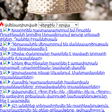
Ամենադիտված
1
Խստորեն դատապարտում եմ Ռուբեն
Ռուբինյանի կողմից Ստամբուլում թուրք տեսած
լինելը. Դանիել Իոաննիսյան
2
Դերասանին մեղադրում են մանկապղծության
մեջ․ նա ձերբակալվել է
3
Սիլվա Հակոբյանը հայտնել է ցավալի կորստի
մասին (Լուսանկար)
4
Նիկոլ Փաշինյանը հայտնել է առավոտյան
ստացած «տարօրինակ» նամակի մասին
5
Արտակարգ դեպք Սևանում. Մանրամասներ
(լուսանկարներ)
6
Հասմիկ Կարապետյանի համարձակ
լուսանկարները՝ լողավազանից (լուսանկարներ)
7
Ավարտվել է «Գող Բջե»-ին, «Տեցիկ»-ին ու «Գոջո»-
ին առնչվող քրեական վարույթի նախաքննությունը.
ինչ է պարզվել
8
425 անձինք տեղափոխվել են ոստիկանություն․
հայտնաբերվել են զենք-զինամթերք, թմրամիջոց և