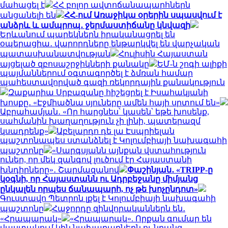
մահացել է
ՀՀ բոլոր ավտոճանապարհներն
անցանելի են
ՀՀ-ում Առաջիկա օրերին սպասվում է
անձրև և ամպրոպ․ ջերմաստիճանը կնվազի
Երևանում պարեկներն իրականացրել են
օպերացիա․ վարորդները ենթարկվել են վարչական
պատասխանատվության
Հուլիսին Հայաստան
այցելած զբոսաշրջիկների քանակը
ԵՄ-ն շոգի ալիքի
պայմաններում օգտագործել է ձմռան համար
պահեստավորված գազի ռեկորդային քանակություն
Զաքարիա Սրբազանը հիշեցրել է Իսահակյանի
խոսքը․ «Էջմիածնա սյուները ամեն հայի սրտում են»
Աբրահամյան․ «Որ հարցնես՝ կասեն՝ եթե խոսենք,
սահմանին խաղաղություն չի լինի, պատերազմ
կսադրենք»
Աբելարդո դե լա Էսպրիելան
պաշտոնապես ստանձնել է Կոլումբիայի նախագահի
պաշտոնը
«Սարգսյանն այնքան վստահություն
ուներ, որ մեկ զանգով լուծում էր Հայաստանի
խնդիրները»․ Շարմազանով
Փաշինյան․ «TRIPP-ը
կօգնի, որ Հայաստանն ու Ադրբեջանը միմյանց
ընկալեն որպես ճանապարհ, ոչ թե խոչընդոտ»
Գուստավո Պետրոն լքել է Կոլումբիայի նախագահի
պաշտոնը
Հաջորդը զինվորականներն են․
«Հրապարակ»
«Հրապարակ». Որքան գումար են
վաստակում կին նախարարներն ու նրանց