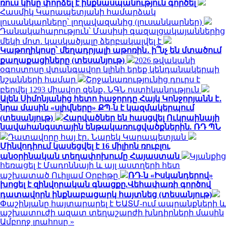
ռուս կինը փորձել է ինքնասպանություն գործել
Հասմիկ Կարապետյանի համարձակ
լուսանկարները՝ լողավազանից (լուսանկարներ)
Դանակահարություն՝ Մասիսի գազալցակայաններից
մեկի մոտ. կասկածյալը ձերբակալվել է
Կաթողիկոսը՝ մեղադրյալի աթոռին․ ի՞նչ են մտածում
քաղաքացիները (տեսանյութ)
2026 թվականի
օգոստոսը վտանգավոր կլինի երեք կենդանակերպի
նշանների համար
Շրջանառությունից դուրս է
բերվել 1293 միավոր զենք․ ՆԳՆ ոստիկանություն
Ալեն Սիմոնյանից հետո հաջորդը Հայկ Կոնջորյանն է․
նրա մասին «սլիվները» ՔՊ-ն է կազմակերպում
(տեսանյութ)
Հարվածներ են հասցվել Ուկրաինայի
նավահանգստային ենթակառուցվածքներին. ՌԴ ՊՆ
Դատավորը հայ էր․ Նարեկ Կարապետյան
Մինվոդիում կասեցվել է 16 միլիոն ռուբլու
անօրինական տեղափոխումը Հայաստան
Կյանքից
հեռացել է Մադոննայի և այլ աստղերի հետ
աշխատած Ուիլյամ Օրբիթը
ՌԴ-ն «Իսկանդերով»
խոցել է զինվորական գնացքը.Վեհափառի գործով
դատավորն ինքնաբացարկ հայտնեց (տեսանյութ)
Փաշինյանը հայտարարել է ԵԱՏՄ-ում ապրանքների և
աշխատուժի ազատ տեղաշարժի խնդիրների մասին
Ամբողջ լրահոսը »