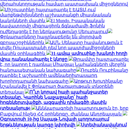
վերահսկողության համար պատասխան միջոցներով
Միշուստինը հայտարարել է ԵԱՏՄ-ում
մարքեթփլեյսների աշխատանքի միասնական
կանոնների մասին
El Mundo. Իսպանական
նավատորմը միգրացիոն ճգնաժամի ֆոնին
ուժեղացրել է իր ներկայությունը Սեուտայում
Փրկարարները հայտնաբերել են մոլորված
զբոսաշրջիկներին
ԱՄՆ Սենատը հավանություն է
տվել Ռուսաստանի դեմ նոր պատժամիջոցների
մասին օրինագծին
31-ամյա ամուսինը խանդի հողի
վրա դանակահարել է կնոջը
Թրամփը հայտարարել
է, որ կարող է դառնալ Միացյալ Նահանգների վերջին
հանրապետական ​​նախագահը
Ռուբեն Ռուբինյանը
դարձել է աշխարհի ամենաերիտասարդ
խորհրդարանի նախագահը
Արթուր Խուդինյանը
նշանակվել է Փրկարար ծառայության տնօրենի
տեղակալ
Ո՞ւր կորավ հայի պահանջատեր
տեսակը․ Կարինե Նալչաջյանը՝ հայի
հոգեկերտվածքի, ազգային դիմագծի մասին
(տեսանյութ)
Աննկարագրելի հպարտություն էր, երբ
Բաքվում հնչեց ՀՀ օրհներգը․ Ժաննա Անդրեասյան
Օգոստոսի 10-ից Սայաթ-Նովայի պողոտայում
երթևեկության կարգը կփոխվի
Ստեփանավանում