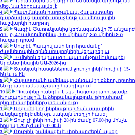
3
Դերասանին մեղադրում են մանկապղծության
մեջ․ նա ձերբակալվել է
4
Պատմական հաղթանակ․ Հայաստանը
դարձավ աշխարհի առաջնության մեդալային
հաշվարկի հաղթող
5
Գագիկ Ծառուկյանից կբռնագանձվի 75 անշարժ
գույք, 42 ավտոմեքենա, 105 միլիարդ 865 միլիոն 865
հազար դրամ
6
Սուրեն Պապիկյանի նոր հրամանը՝
ժամկետային զինծառայողների վերաբերյալ
7
10 միլիոն երկրպագու պահանջում է վտարել
Արգենտինային ԱԱ-2026-ից
8
Տասնյակ հասցեներում ջուր չի լինի՝ հուլիսի 15-
ին և 16-ին
9
Հայաստանի ամենավտանգավոր օձերը. որտեղ
են դրանք ամենաշատը հանդիպում
10
Պուտինը հանդես է եկել հայտարարությամբ.
Խուզարկություն և ձերբակալություն․ թիրախում՝
ընդդիմադիրները (տեսանյութ)
1
Սոչի մեկնող ինքնաթիռը ճանապարհին
անցկացրել է մեկ օր, սակայն տեղ չի հասել
2
Ջուր չի լինի հուլիսի 28-ին ժամը 07.00-ից մինչև
հուլիսի 29-ը ժամը 07.00-ն
3
Ռուբլին թանկացել է․ փոխարժեքն՝ այսօր