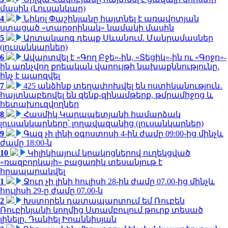
մասին (Լուսանկար)
4
Նիկոլ Փաշինյանը հայտնել է առավոտյան
ստացած «տարօրինակ» նամակի մասին
5
Արտակարգ դեպք Սևանում. Մանրամասներ
(լուսանկարներ)
6
Ավարտվել է «Գող Բջե»-ին, «Տեցիկ»-ին ու «Գոջո»-
ին առնչվող քրեական վարույթի նախաքննությունը.
ինչ է պարզվել
7
425 անձինք տեղափոխվել են ոստիկանություն․
հայտնաբերվել են զենք-զինամթերք, թմրամիջոց և
հետախուզվողներ
8
Հասմիկ Կարապետյանի համարձակ
լուսանկարները՝ լողավազանից (լուսանկարներ)
9
Գազ չի լինի օգոստոսի 4-ին ժամը 09:00-ից մինչև
ժամը 18:00-ն
10
Կիլիկիայում կրակոցներով ուղեկցված
«ռազբորկայի» բացառիկ տեսանյութ է
հրապարակվել
1
Ջուր չի լինի հուլիսի 28-ին ժամը 07.00-ից մինչև
հուլիսի 29-ը ժամը 07.00-ն
2
Խստորեն դատապարտում եմ Ռուբեն
Ռուբինյանի կողմից Ստամբուլում թուրք տեսած
լինելը. Դանիել Իոաննիսյան