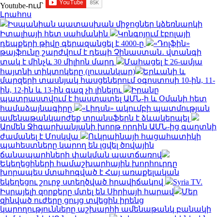
Youtube-ում`
Լրահոս
Իսպանիան պատասխան միջոցներ կձեռնարկի
Իտալիայի հետ սահմանին
Կոնգոյում էբոլայի
դեպքերի թիվը գերազանցել է 4000-ը
«Դոլֆին»
թայֆունը շարժվում է դեպի Չինաստան․ վտանգի
տակ է մինչև 30 միլիոն մարդ
Մահացել է 26-ամյա
հայտնի տիկտոկերը (լուսանկար)
Երևանի և
մարզերի տասնյակ հասցեներում օգոստոսի 10-ին, 11-
ին, 12-ին և 13-ին գազ չի լինելու
Իրանը
պատրաստվում է հաստատել ԱՄՆ-ի և Օմանի հետ
համաձայնագիրը
«Լիդսն» ակումբի պատմության
ամենաթանկարժեք տրանսֆերն է ձևակերպել
Արմեն Ջիգարխանյանի խորթ որդին ԱՄՆ-ից գաղտնի
ժամանել է Մոսկվա
Ուկրաինայի հացահատիկի
պահեստները կարող են լցվել ծովային
ճանապարհների փակման պատճառով
Եկեղեցիների համաշխարհային խորհուրդը
խորապես մտահոգված է Հայ առաքելական
եկեղեցու շուրջ ստեղծված իրավիճակով
Syria TV.
Իսրայելի զորքերը մտել են Սիրիայի հարավ
Մեր
զինված ուժերը ցույց տվեցին իրենց
կարողությունները աշխարհի ամենաթանկ բանակի