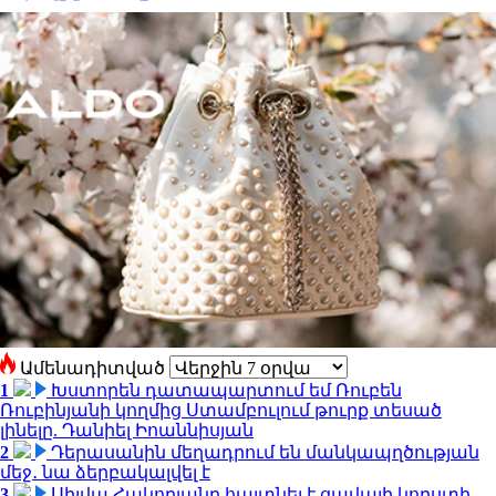
Ամենադիտված
1
Խստորեն դատապարտում եմ Ռուբեն
Ռուբինյանի կողմից Ստամբուլում թուրք տեսած
լինելը. Դանիել Իոաննիսյան
2
Դերասանին մեղադրում են մանկապղծության
մեջ․ նա ձերբակալվել է
3
Սիլվա Հակոբյանը հայտնել է ցավալի կորստի