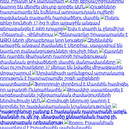
դեմ. Իրանի ԱԳ նախարար
Հղի զբոսաշրջիկներին
կարող են մերժել մուտք գործել ԱՄՆ
Հութիները
հայտարարել են Եմենում պրոսաուդյան ուժերի
ռազմական բազային հարվածելու մասին
Ոսկու
գինը հունիսի 17-ից ի վեր առաջին անգամ
գերազանցել է 4400 դոլարը
Եվս 6 տարի և ընդմիշտ
«Ռեալում»․ Վինիսիուս
Պենտագոնը հրապարակել է
ԱԹՕ-ների վերաբերյալ նոր նյութեր
Զելենսկին
առաջին անգամ ժամանել է Սերբիա․ սպասվում են
կարևոր բանակցություններ Վուչիչի հետ
Հայտնի
են դարձել Թաիլանդի դպրոցի հրաձգության
ժամանակ զոհվածների մասին մանրամասները
Հայ ուշուիստները 37 մեդալ են նվաճել միջազգային
մրցաշարում
Սլովակիայի արևելքում արտակարգ
դրություն է հայտարարվել շոգի ալիքների
պատճառով
Ֆյոդորովը փորձում է Մասկին համոզել,
որ աջակցի Ուկրաինային
Թրամփը սպառնացել է
արգելափակել շվեյցարական ժամացույցների
ներմուծումը ԱՄՆ
Հորմուզի նեղուցը կարող է
կորցնել իր ռազմավարական նշանակությունը
Կաթողիկոսը չպետք է հայկական դատարանի առջև
կանգնի ու վե՛րջ, մնացածը քննարկման հարց չի․
փաստաբան (տեսանյութ)
Reuters. Իսպանիան
սպառնում է Իտալիային սահմանային