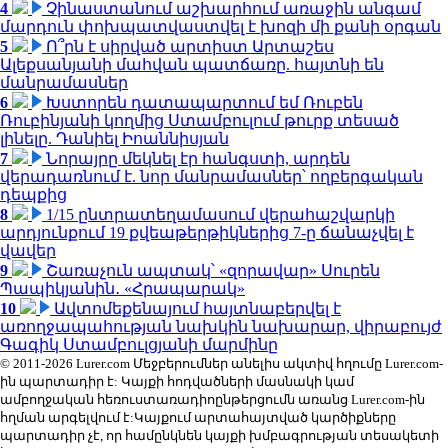
4
Չինաստանում աշխարհում առաջին անգամ
մարդուն փոխպատվաստվել է խոզի մի քանի օրգան
5
Ո՞րն է սիրված արտիստ Արտաշես
Ալեքսանյանի մահվան պատճառը. հայտնի են
մանրամասներ
6
Խստորեն դատապարտում եմ Ռուբեն
Ռուբինյանի կողմից Ստամբուլում թուրք տեսած
լինելը. Դանիել Իոաննիսյան
7
Նորայրը մեկնել էր հանգստի, արդեն
վերադառնում է. նոր մանրամասներ՝ ողբերգական
դեպքից
8
1/15 ընտրատեղամասում վերահաշվարկի
արդյունքում 19 քվեաթերթիկներից 7-ը ճանաչվել է
վավեր
9
Շառաչուն ապտակ՝ «զորավար» Սուրեն
Պապիկյանին․ «Հրապարակ»
10
Ավտոմեքենայում հայտնաբերվել է
առողջապահության նախկին նախարար, վիրաբույժ
Գագիկ Ստամբուլցյանի մարմինը
© 2011-2026 Lurer.com Մեջբերումներ անելիս ակտիվ հղումը Lurer.com-
ին պարտադիր է: Կայքի հոդվածների մասնակի կամ
ամբողջական հեռուստառադիոընթերցումն առանց Lurer.com-ին
հղման արգելվում է:Կայքում արտահայտված կարծիքները
պարտադիր չէ, որ համընկնեն կայքի խմբագրության տեսակետի