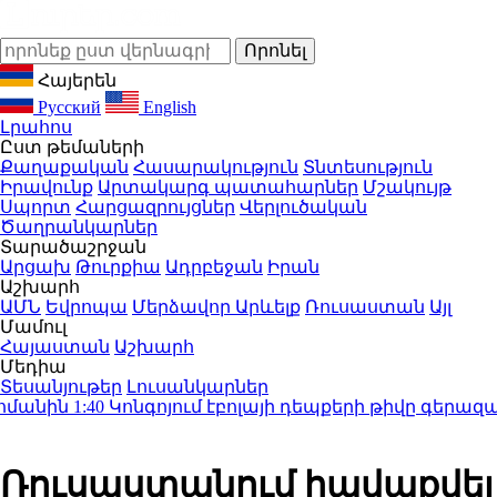
Հայերեն
Русский
English
Լրահոս
Ըստ թեմաների
Քաղաքական
Հասարակություն
Տնտեսություն
Իրավունք
Արտակարգ պատահարներ
Մշակույթ
Սպորտ
Հարցազրույցներ
Վերլուծական
Ծաղրանկարներ
Տարածաշրջան
Արցախ
Թուրքիա
Ադրբեջան
Իրան
Աշխարհ
ԱՄՆ
Եվրոպա
Մերձավոր Արևելք
Ռուսաստան
Այլ
Մամուլ
Հայաստան
Աշխարհ
Մեդիա
Տեսանյութեր
Լուսանկարներ
անին
1:40
Կոնգոյում էբոլայի դեպքերի թիվը գերազանցել 
Ռուսաստանում հավաքվել