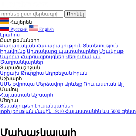
Հայերեն
Русский
English
Լրահոս
Ըստ թեմաների
Քաղաքական
Հասարակություն
Տնտեսություն
Իրավունք
Արտակարգ պատահարներ
Մշակույթ
Սպորտ
Հարցազրույցներ
Վերլուծական
Ծաղրանկարներ
Տարածաշրջան
Արցախ
Թուրքիա
Ադրբեջան
Իրան
Աշխարհ
ԱՄՆ
Եվրոպա
Մերձավոր Արևելք
Ռուսաստան
Այլ
Մամուլ
Հայաստան
Աշխարհ
Մեդիա
Տեսանյութեր
Լուսանկարներ
լռության մասին
19:10
Հայաստանին ևս 5000 էլեկտրո
Մախաչկալայի