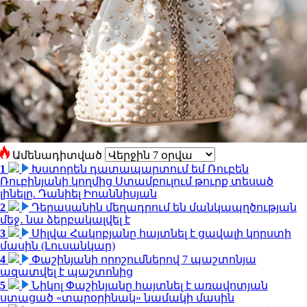
Ամենադիտված
1
Խստորեն դատապարտում եմ Ռուբեն
Ռուբինյանի կողմից Ստամբուլում թուրք տեսած
լինելը. Դանիել Իոաննիսյան
2
Դերասանին մեղադրում են մանկապղծության
մեջ․ նա ձերբակալվել է
3
Սիլվա Հակոբյանը հայտնել է ցավալի կորստի
մասին (Լուսանկար)
4
Փաշինյանի որոշումներով 7 պաշտոնյա
ազատվել է պաշտոնից
5
Նիկոլ Փաշինյանը հայտնել է առավոտյան
ստացած «տարօրինակ» նամակի մասին