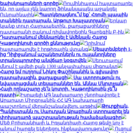
եպիսկոպոսների գործը
Ռումինիայում հայտարարել
են, որ այլևս չեն կարող ֆինանսապես աջակցել
Ուկրաինային
Պատկերացնու՞մ եք՝ Հռոմի պապին
տանեին դատարան. Արթուր Խաչատրյան
Երկար
կյանք տուր Հայրապետին․ քաղաքացիները
դատարանի բակում դիմավորեցին Գարեգին Բ-ին
Դատարանում մեկնարկել է Ամենայն Հայոց
Կաթողիկոսի գործի քննությունը
Ղրիմում
հայտարարվել է հրթիռային վտանգ
Սեպտեմբերի 1-
ից Դիլիջանում աշակերտներն ու ուսանողները
տրանսպորտից անվճար կօգտվեն
Սեուտայում
մնում է ավելի քան 1300 անչափահաս միգրանտ
Հարց եմ ուղղում Նիկոլ Փաշինյանին և գլխավոր
դատախազին. քաղաքացի
Սա ստորություն ու
նվաստացման տեսարաններ են. Աննա Մկրտչյան
Հայի ողնաշարը չե՛ն կոտրի․ Կաթողիկոսին չե՞ն
դատի
Իսրայելի ԱԳ նախարարը շնորհավորել է
Արարատ Միրզոյանին ՀՀ ԱԳ նախարարի
պաշտոնում վերանշանակվելու առթիվ
Թուրքիան,
Պակիստանն ու Սաուդյան Արաբիան ստորագրել են
փոխադարձ պաշտպանության համաձայնագիր
Մեծ Բրիտանիայի և Իռլանդիայի Հայոց թեմը կոչ է
անում հարգել Եկեղեցու ինքնավարությունը
Ուզում