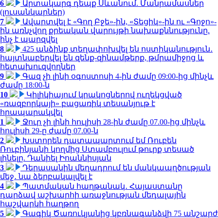
6
Արտակարգ դեպք Սևանում. Մանրամասներ
(լուսանկարներ)
7
Ավարտվել է «Գող Բջե»-ին, «Տեցիկ»-ին ու «Գոջո»-
ին առնչվող քրեական վարույթի նախաքննությունը.
ինչ է պարզվել
8
425 անձինք տեղափոխվել են ոստիկանություն․
հայտնաբերվել են զենք-զինամթերք, թմրամիջոց և
հետախուզվողներ
9
Գազ չի լինի օգոստոսի 4-ին ժամը 09:00-ից մինչև
ժամը 18:00-ն
10
Կիլիկիայում կրակոցներով ուղեկցված
«ռազբորկայի» բացառիկ տեսանյութ է
հրապարակվել
1
Ջուր չի լինի հուլիսի 28-ին ժամը 07.00-ից մինչև
հուլիսի 29-ը ժամը 07.00-ն
2
Խստորեն դատապարտում եմ Ռուբեն
Ռուբինյանի կողմից Ստամբուլում թուրք տեսած
լինելը. Դանիել Իոաննիսյան
3
Դերասանին մեղադրում են մանկապղծության
մեջ․ նա ձերբակալվել է
4
Պատմական հաղթանակ․ Հայաստանը
դարձավ աշխարհի առաջնության մեդալային
հաշվարկի հաղթող
5
Գագիկ Ծառուկյանից կբռնագանձվի 75 անշարժ