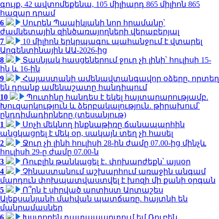
գույք, 42 ավտոմեքենա, 105 միլիարդ 865 միլիոն 865
հազար դրամ
6
Սուրեն Պապիկյանի նոր հրամանը՝
ժամկետային զինծառայողների վերաբերյալ
7
10 միլիոն երկրպագու պահանջում է վտարել
Արգենտինային ԱԱ-2026-ից
8
Տասնյակ հասցեներում ջուր չի լինի՝ հուլիսի 15-
ին և 16-ին
9
Հայաստանի ամենավտանգավոր օձերը. որտեղ
են դրանք ամենաշատը հանդիպում
10
Պուտինը հանդես է եկել հայտարարությամբ.
Խուզարկություն և ձերբակալություն․ թիրախում՝
ընդդիմադիրները (տեսանյութ)
1
Սոչի մեկնող ինքնաթիռը ճանապարհին
անցկացրել է մեկ օր, սակայն տեղ չի հասել
2
Ջուր չի լինի հուլիսի 28-ին ժամը 07.00-ից մինչև
հուլիսի 29-ը ժամը 07.00-ն
3
Ռուբլին թանկացել է․ փոխարժեքն՝ այսօր
4
Չինաստանում աշխարհում առաջին անգամ
մարդուն փոխպատվաստվել է խոզի մի քանի օրգան
5
Ո՞րն է սիրված արտիստ Արտաշես
Ալեքսանյանի մահվան պատճառը. հայտնի են
մանրամասներ
6
Խստորեն դատապարտում եմ Ռուբեն