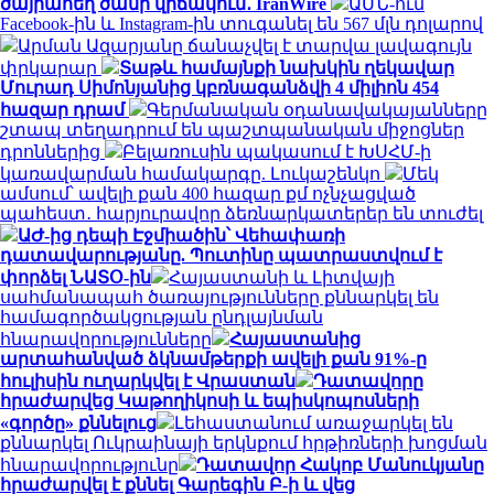
ծայրահեղ ծանր վիճակում․ IranWire
ԱՄՆ-ում
Facebook-ին և Instagram-ին տուգանել են 567 մլն դոլարով
Արման Ազարյանը ճանաչվել է տարվա լավագույն
փրկարար
Տաթև համայնքի նախկին ղեկավար
Մուրադ Սիմոնյանից կբռնագանձվի 4 միլիոն 454
հազար դրամ
Գերմանական օդանավակայանները
շտապ տեղադրում են պաշտպանական միջոցներ
դրոններից
Բելառուսին պակասում է ԽՍՀՄ-ի
կառավարման համակարգը. Լուկաշենկո
Մեկ
ամսում՝ ավելի քան 400 հազար քմ ոչնչացված
պահեստ․ հարյուրավոր ձեռնարկատերեր են տուժել
ԱԺ-ից դեպի Էջմիածին՝ Վեհափառի
դատավարությանը. Պուտինը պատրաստվում է
փորձել ՆԱՏՕ-ին
Հայաստանի և Լիտվայի
սահմանապահ ծառայությունները քննարկել են
համագործակցության ընդլայնման
հնարավորությունները
Հայաստանից
արտահանված ձկնամթերքի ավելի քան 91%-ը
հուլիսին ուղարկվել է Վրաստան
Դատավորը
հրաժարվեց Կաթողիկոսի և եպիսկոպոսների
«գործը» քննելուց
Լեհաստանում առաջարկել են
քննարկել Ուկրաինայի երկնքում հրթիռների խոցման
հնարավորությունը
Դատավոր Հակոբ Մանուկյանը
հրաժարվել է քննել Գարեգին Բ-ի և վեց