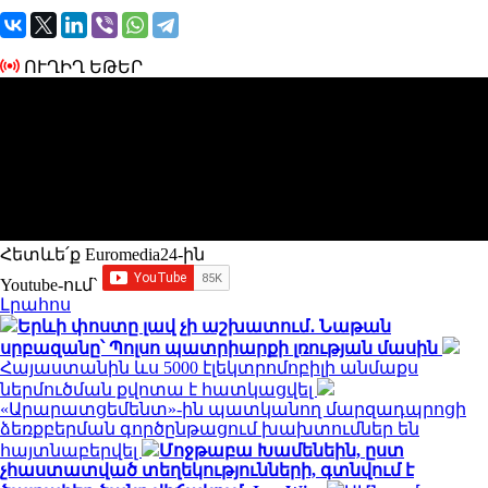
ՈՒՂԻՂ ԵԹԵՐ
Հետևե՛ք Euromedia24-ին
Youtube-ում`
Լրահոս
Երևի փոստը լավ չի աշխատում․ Նաթան
սրբազանը՝ Պոլսո պատրիարքի լռության մասին
Հայաստանին ևս 5000 էլեկտրոմոբիլի անմաքս
ներմուծման քվոտա է հատկացվել
«Արարատցեմենտ»-ին պատկանող մարզադպրոցի
ձեռքբերման գործընթացում խախտումներ են
հայտնաբերվել
Մոջթաբա Խամենեին, ըստ
չհաստատված տեղեկությունների, գտնվում է