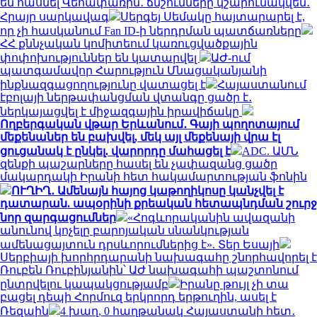
են հասնել Վեհափառին․ ճնշումները կշարունակվեն․
Հրայր սարկավագ
Սերգեյ Սեմակը հայտարարել է,
որ չի հասկանում Fan ID-ի ներդրման պատճառները
ՀՀ քննչական կոմիտեում կառուցվածքային
փոփոխություններ են կատարվել
ԱԺ-ում
պատգամավոր Հարություն Մնացականյանի
ինքնազգացողությունը վատացել է
Հայաստանում
էբոլայի ներթափանցման վտանգը ցածր է․
ներկայացվել է միջազգային իրավիճակը
Ողբերգական վթար Երևանում․ Գայի պողոտայում
մեքենաներ են բախվել, մեկ այլ մեքենայի վրա էլ
ցուցանակ է ընկել. վարորդը մահացել է
ADC. ԱՄՆ
զենքի պաշարները հասել են չափազանց ցածր
մակարդակի Իրանի հետ հակամարտության ֆոնին
ՈՒՂԻՂ․ Ամենայն հայոց կաթողիկոսը կանչվել է
դատարան. ապօրինի քրեական հետապնդման շուրջ
նոր զարգացումներ
«Հոգևորականին ավազանի
անունով կոչելը բարոյական սնանկության
ամենացայտուն դրսևորումներից է». Տեր Եսայի
Սերբիայի խորհրդարանի նախագահը շնորհավորել է
Ռուբեն Ռուբինյանին՝ ԱԺ նախագահի պաշտոնում
ընտրվելու կապակցությամբ
Իրանը թույլ չի տա
բացել դեպի Հորմուզ երկրորդ երթուղին, ասել է
Ռեզաին
4 խաղ, 0 հաղթանակ Հայաստանի հետ․