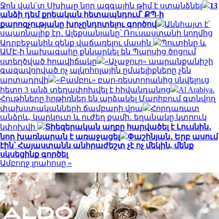
Ջոն վան՛տ Սխիպը նոր ազգային թիմ է ստանձնել
13
անձի դեմ քրեական հետապնդում՝ ՔՊ-ի
քարոզչությանը խոչընդոտելու գործով
Ակնհայտ է՝
սպառնալիք էր․ Ալեքսանյանը՝ Ռուսաստանի կողմից
Ադրբեջանին զենք վաճառելու մասին
Պուտինը և
ԱՄԷ-ի նախագահը քննարկել են Պարսից ծոցում
ստեղծված իրավիճակը
«Աչաջուր» ապրանքանիշի
գազավորված ոչ ալկոհոլային ըմպելիքները չեն
արտադրվի
«Բամբու» բար-ռեստորանից սնվելուց
հետո 3 անձ տեղափոխվել է հիվանդանոց
Al Arabiya.
Հութիները հրթիռներ են արձակել Մարիբում գտնվող
փախստականների ճամբարի վրա
Հորդառատ
անձրև, կարկուտ և ուժեղ քամի․ եղանակը կտրուկ
կփոխվի
Տիեզերական աղբը հարվածել է Լուսնին․
նոր խառնարան է առաջացել
Փաշինյան․ Երբ ասում
էին՝ Հայաստանն անհրաժեշտ չէ ոչ մեկին, մենք
սկսեցինք գործել
Ամբողջ լրահոսը »