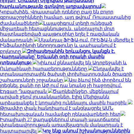
հրդեհ՝ Երևանի Սիլիկյան թաղամասի
հարևանությամբ գտնվող աղբավայրում
Կոբախիձե. Վրաստանի դռները բաց են բոլոր
զբոսաշրջիկների համար, այդ թվում՝ Ռուսաստանից
ժամանածների
Լայպցիգում տեղի ունեցած
միջադեպի հետաքննություն․ անօդաչուի մոտ
հայտնաբերված պայթուցիկը եղել է ռազմական
մակարդակի
Սկանդալ ՖԻՖԱ-ում․ ՈՒԵՖԱ-ն մերժել է
Ինֆանտինոյի ներողությունը և պահպանում է
բոյկոտը
Զոհասեղանին երևանցու կյանքն է․
Վարդանյանը՝ Երևանի օդի որակի մասին
(տեսանյութ)
Կիևում քննարկվել են Ադրբեջանի և
Ուկրաինայի հարաբերությունները
Ընդլայնվել է
տրանսպորտային ծախսի փոխհատուցման ծրագրի
շահառուների շրջանակը
Այս ձևով ինձ փորձում են
լռեցնել, քանի որ ԱԺ-ում դա նրանց չի հաջողվում․
Էդգար Ղազարյան
Ծաղկեփնջեր, մեքենայում
արված ջերմ լուսանկարներ. Էլիզ Մելիքյանն
արձագանքել է կողակից ունենալու մասին հարցին
Թրամփը փակ հանդիպում է անցկացրել ԱՄՆ
հետախուզական համայնքի ղեկավարների հետ
Իտալիայի 27 քաղաքներում տապի պատճառով
վտանգավորության առավելագույն մակարդակ է
հայտարարվել
Կոչ ենք անում իշխանություններին