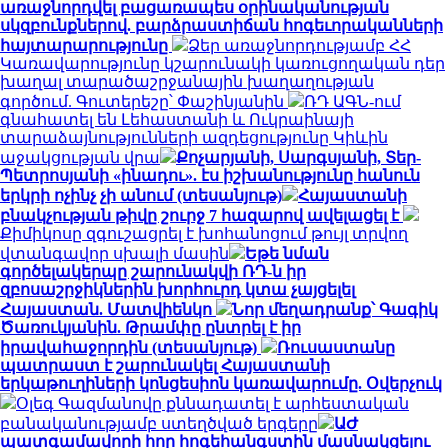
առաջնորդվել բացառապես օրինականության
սկզբունքներով. բարձրաստիճան հոգեւորականների
հայտարարությունը
Ձեր առաջնորդությամբ ՀՀ
Կառավարությունը կշարունակի կառուցողական դեր
խաղալ տարածաշրջանային խաղաղության
գործում. Գուտերեշը՝ Փաշինյանին
ՌԴ ԱԳՆ-ում
գնահատել են Լեհաստանի և Ուկրաինայի
տարաձայնությունների ազդեցությունը Կիևին
աջակցության վրա
Քոչարյանի, Սարգսյանի, Տեր-
Պետրոսյանի «ինադու». էս իշխանությունը հանուն
երկրի ոչինչ չի անում (տեսանյութ)
Հայաստանի
բնակչության թիվը շուրջ 7 հազարով ավելացել է
Քիմիկոսը զգուշացրել է խոհանոցում թույլ տրվող
վտանգավոր սխալի մասին
Եթե նման
գործելակերպը շարունակվի ՌԴ-ն իր
զբոսաշրջիկներին խորհուրդ կտա չայցելել
Հայաստան. Մատվիենկո
Նոր մեղադրանք՝ Գագիկ
Ծառուկյանին. Թրամփը ընտրել է իր
իրավահաջորդին (տեսանյութ)
Ռուսաստանը
պատրաստ է շարունակել Հայաստանի
երկաթուղիների կոնցեսիոն կառավարումը. Օվերչուկ
Օլեգ Գազմանովը քննադատել է արհեստական
բանականությամբ ստեղծված երգերը
ԱԺ
պատգամավորի հոր հոգեհանգստին մասնակցելու