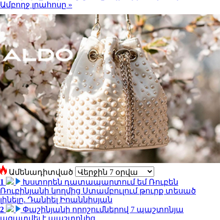
Ամբողջ լրահոսը »
Ամենադիտված
1
Խստորեն դատապարտում եմ Ռուբեն
Ռուբինյանի կողմից Ստամբուլում թուրք տեսած
լինելը. Դանիել Իոաննիսյան
2
Փաշինյանի որոշումներով 7 պաշտոնյա
ազատվել է պաշտոնից