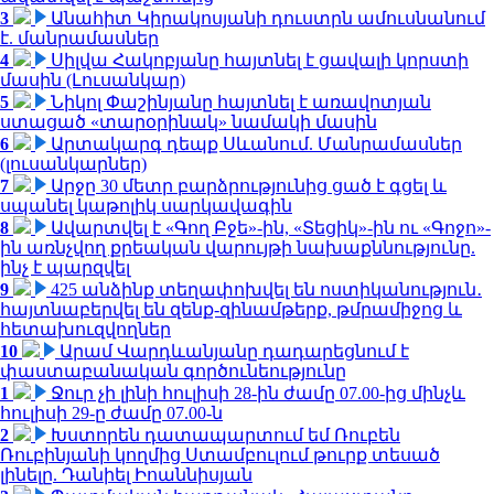
3
Անահիտ Կիրակոսյանի դուստրն ամուսնանում
է. մանրամասներ
4
Սիլվա Հակոբյանը հայտնել է ցավալի կորստի
մասին (Լուսանկար)
5
Նիկոլ Փաշինյանը հայտնել է առավոտյան
ստացած «տարօրինակ» նամակի մասին
6
Արտակարգ դեպք Սևանում. Մանրամասներ
(լուսանկարներ)
7
Արջը 30 մետր բարձրությունից ցած է գցել և
սպանել կաթոլիկ սարկավագին
8
Ավարտվել է «Գող Բջե»-ին, «Տեցիկ»-ին ու «Գոջո»-
ին առնչվող քրեական վարույթի նախաքննությունը.
ինչ է պարզվել
9
425 անձինք տեղափոխվել են ոստիկանություն․
հայտնաբերվել են զենք-զինամթերք, թմրամիջոց և
հետախուզվողներ
10
Արամ Վարդևանյանը դադարեցնում է
փաստաբանական գործունեությունը
1
Ջուր չի լինի հուլիսի 28-ին ժամը 07.00-ից մինչև
հուլիսի 29-ը ժամը 07.00-ն
2
Խստորեն դատապարտում եմ Ռուբեն
Ռուբինյանի կողմից Ստամբուլում թուրք տեսած
լինելը. Դանիել Իոաննիսյան