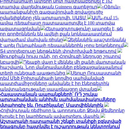
Բրիտանիայի ափերի մոտ հայտնաբերվել է 162
տարվա վաղեմության Guinness գարեջուր
«Օձուն»
ապրանքանիշի գազավորված զովացուցիչ
ըմպելիքները չեն արտադրվի. ՍԱՏՄ
ԱՄՆ-ում 15-
ամյա դեռահասը դատապարտվել է 100 տարվա
ազատազրկման
Հետազոտությունը պարզել է, թե
որ գործոններն են ավելի քան կրկնապատկում
վաղաժամ մահվան ռիսկը
Զելենսկին պաշտոնանկ
է արել Ուկրաինայի դեսպաններին չորս երկրներում
Տ4 տրոլեյբուսը կերթևեկի փոփոխված երթուղով
Թուրքիան հույս ունի, որ Հորմուզի նեղուցը շուտով
կբացվի
Դեպքի վայր է մեկնել մի քանի մարտական
հաշվարկ. Նոր մանրամասներ բենզալցակայանում
տեղի ունեցած պայթյունից
Սեուլը Ռուսաստանի
դեմ Մեծ Բրիտանիայի կողմից սահմանված
պատժամիջոցները անվանել է իր էներգետիկ
անվտանգությանը սպառնացող վտանգ
Հայաստանյան ապրանքների՝ ՌԴ շուկա
արտահանման անհիմն սահմանափակումները
մտահոգիչ են. Ռուբինյանը՝ Մատվիենկոյին
Հոլիվուդյան ռեժիսոր և պրոդյուսեր Ջեյմս Քեմերոնը
խոսել է իր կարիերան ավարտելու մասին
Աշտարակի դատարանի շենքի տանիքի բզկտված
եռագույնը հայտնվել է ուշադրության կենտրոնում