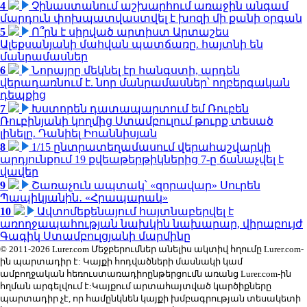
4
Չինաստանում աշխարհում առաջին անգամ
մարդուն փոխպատվաստվել է խոզի մի քանի օրգան
5
Ո՞րն է սիրված արտիստ Արտաշես
Ալեքսանյանի մահվան պատճառը. հայտնի են
մանրամասներ
6
Նորայրը մեկնել էր հանգստի, արդեն
վերադառնում է. նոր մանրամասներ՝ ողբերգական
դեպքից
7
Խստորեն դատապարտում եմ Ռուբեն
Ռուբինյանի կողմից Ստամբուլում թուրք տեսած
լինելը. Դանիել Իոաննիսյան
8
1/15 ընտրատեղամասում վերահաշվարկի
արդյունքում 19 քվեաթերթիկներից 7-ը ճանաչվել է
վավեր
9
Շառաչուն ապտակ՝ «զորավար» Սուրեն
Պապիկյանին․ «Հրապարակ»
10
Ավտոմեքենայում հայտնաբերվել է
առողջապահության նախկին նախարար, վիրաբույժ
Գագիկ Ստամբուլցյանի մարմինը
© 2011-2026 Lurer.com Մեջբերումներ անելիս ակտիվ հղումը Lurer.com-
ին պարտադիր է: Կայքի հոդվածների մասնակի կամ
ամբողջական հեռուստառադիոընթերցումն առանց Lurer.com-ին
հղման արգելվում է:Կայքում արտահայտված կարծիքները
պարտադիր չէ, որ համընկնեն կայքի խմբագրության տեսակետի