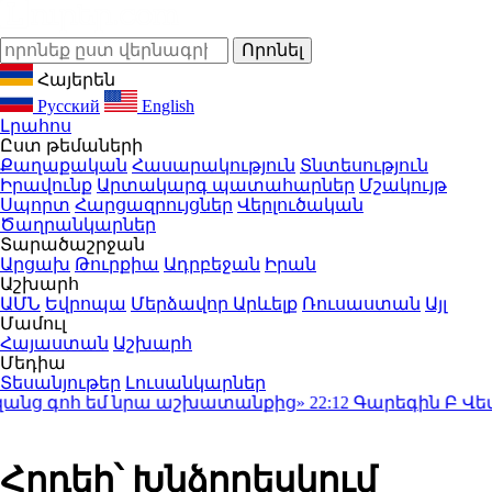
Հայերեն
Русский
English
Լրահոս
Ըստ թեմաների
Քաղաքական
Հասարակություն
Տնտեսություն
Իրավունք
Արտակարգ պատահարներ
Մշակույթ
Սպորտ
Հարցազրույցներ
Վերլուծական
Ծաղրանկարներ
Տարածաշրջան
Արցախ
Թուրքիա
Ադրբեջան
Իրան
Աշխարհ
ԱՄՆ
Եվրոպա
Մերձավոր Արևելք
Ռուսաստան
Այլ
Մամուլ
Հայաստան
Աշխարհ
Մեդիա
Տեսանյութեր
Լուսանկարներ
 գոհ եմ նրա աշխատանքից»
22:12
Գարեգին Բ Վեփահ
Հրդեհ՝ Խնձորեսկում