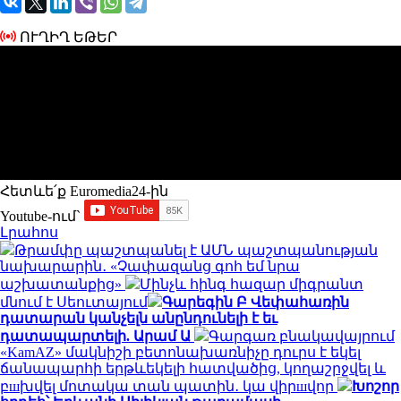
ՈՒՂԻՂ ԵԹԵՐ
Հետևե՛ք Euromedia24-ին
Youtube-ում`
Լրահոս
Թրամփը պաշտպանել է ԱՄՆ պաշտպանության
նախարարին․ «Չափազանց գոհ եմ նրա
աշխատանքից»
Մինչև հինգ հազար միգրանտ
մնում է Սեուտայում
Գարեգին Բ Վեփահառին
դատարան կանչելն անընդունելի է եւ
դատապարտելի. Արամ Ա
Գարգառ բնակավայրում
«KamAZ» մակնիշի բետոնախառնիչը դուրս է եկել
ճանապարհի երթևեկելի հատվածից, կողաշրջվել և
բшխվել մոտակա տան պատին․ կա վիրшվոր
Խոշոր