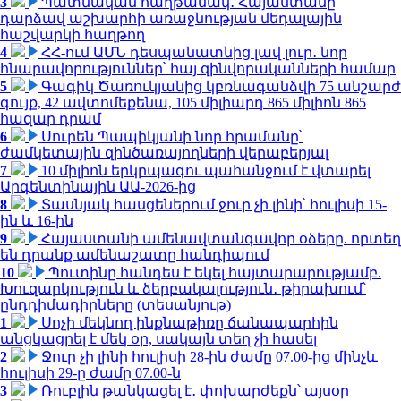
3
Պատմական հաղթանակ․ Հայաստանը
դարձավ աշխարհի առաջնության մեդալային
հաշվարկի հաղթող
4
ՀՀ-ում ԱՄՆ դեսպանատնից լավ լուր․ նոր
հնարավորություններ՝ հայ զինվորականների համար
5
Գագիկ Ծառուկյանից կբռնագանձվի 75 անշարժ
գույք, 42 ավտոմեքենա, 105 միլիարդ 865 միլիոն 865
հազար դրամ
6
Սուրեն Պապիկյանի նոր հրամանը՝
ժամկետային զինծառայողների վերաբերյալ
7
10 միլիոն երկրպագու պահանջում է վտարել
Արգենտինային ԱԱ-2026-ից
8
Տասնյակ հասցեներում ջուր չի լինի՝ հուլիսի 15-
ին և 16-ին
9
Հայաստանի ամենավտանգավոր օձերը. որտեղ
են դրանք ամենաշատը հանդիպում
10
Պուտինը հանդես է եկել հայտարարությամբ.
Խուզարկություն և ձերբակալություն․ թիրախում՝
ընդդիմադիրները (տեսանյութ)
1
Սոչի մեկնող ինքնաթիռը ճանապարհին
անցկացրել է մեկ օր, սակայն տեղ չի հասել
2
Ջուր չի լինի հուլիսի 28-ին ժամը 07.00-ից մինչև
հուլիսի 29-ը ժամը 07.00-ն
3
Ռուբլին թանկացել է․ փոխարժեքն՝ այսօր