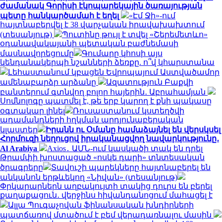
ժամանակ Գորիսի էկոպարեկային ծառայության
պետը հանկարծամահ է եղել
«Էմ Ջի»-ում
հայտնաբերվել է 38 վարչական իրավախախտում
(տեսանյութ)
Պուտինը թույլ է տվել «Շերեմետևո»
օդանավակայանի պետական բաժնեմասի
մասնավորեցումը
Գումարը կհոսի այս
կենդանակերպի նշանների ձեռքը. ո՞վ կհարստանա
Լեհաստանում կբացեն Եվրոպայում Աստվածամոր
ամենաբարձր արձանը
Ազատություն Բաքվի
բանտերում գտնվող բոլոր հայերին․ Աբրահամյան
Սոմնոլոգը պատմել է, թե երբ կարող է քնի պակասը
օգտակար լինել
Ռուսաստանում կստեղծվի
ադամանդների հղկման արդյունաբերական
կլաստեր
Իրանն ու Օմանը համաձայնել են վերսկսել
Հորմուզի նեղուցով իրականացվող նավարկությունը․
Al Arabiya
Axios․ ԱՄՆ-ում կասկածի տակ են դրել
Թրամփի խոստացած «ոսկե դարի» տնտեսական
ծրագրերը
Տավուշի պարեկները հայտնաբերել են
անկանոն երթևեկող «Նիվան» (տեսանյութ)
Փրկարարներն աղբակույտի տակից դուրս են բերել
քաղաքացուն․ վերջինս հիվանդանոցում մահացել է
Ալլա Պուգաչովան ֆինանսական խնդիրների
պատճառով մտածում է բեմ վերադառնալու մասին