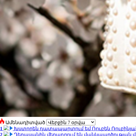
Ամենադիտված
1
Խստորեն դատապարտում եմ Ռուբեն Ռուբինյանի
2
Դերասանին մեղադրում են մանկապղծության մե