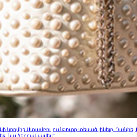
 կողմից Ստամբուլում թուրք տեսած լինելը. Դանիել
ջ․ նա ձերբակալվել է