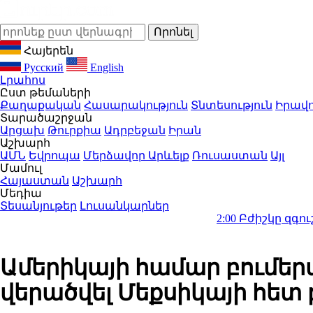
Հայերեն
Русский
English
Լրահոս
Ըստ թեմաների
Քաղաքական
Հասարակություն
Տնտեսություն
Իրավո
Տարածաշրջան
Արցախ
Թուրքիա
Ադրբեջան
Իրան
Աշխարհ
ԱՄՆ
Եվրոպա
Մերձավոր Արևելք
Ռուսաստան
Այլ
Մամուլ
Հայաստան
Աշխարհ
Մեդիա
Տեսանյութեր
Լուսանկարներ
2:00
Բժիշկը զգուշացրել է 1
Ամերիկայի համար բումեր
վերածվել Մեքսիկայի հե