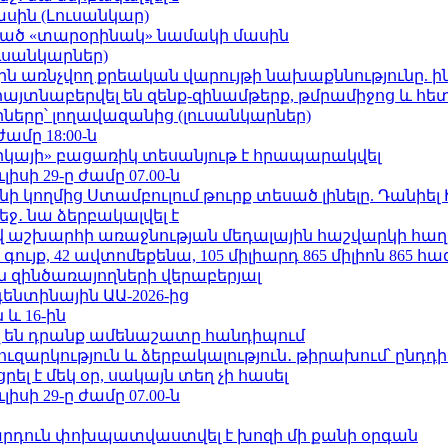
ասին (Լուսանկար)
ացած «տարօրինակ» նամակի մասին
ւսանկարներ)
ո»-ին առնչվող քրեական վարույթի նախաքննությունը. ի
 հայտնաբերվել են զենք-զինամթերք, թմրամիջոց և հ
երը՝ լողավազանից (լուսանկարներ)
ժամը 18:00-ն
որկայի» բացառիկ տեսանյութ է հրապարակվել
ւլիսի 29-ը ժամը 07.00-ն
 կողմից Ստամբուլում թուրք տեսած լինելը. Դանիել
ջ․ նա ձերբակալվել է
աշխարհի առաջնության մեդալային հաշվարկի հաղ
ւյք, 42 ավտոմեքենա, 105 միլիարդ 865 միլիոն 865 հ
 զինծառայողների վերաբերյալ
ենտինային ԱԱ-2026-ից
 և 16-ին
 են դրանք ամենաշատը հանդիպում
ւզարկություն և ձերբակալություն․ թիրախում՝ ընդդ
լ է մեկ օր, սակայն տեղ չի հասել
ւլիսի 29-ը ժամը 07.00-ն
րդուն փոխպատվաստվել է խոզի մի քանի օրգան