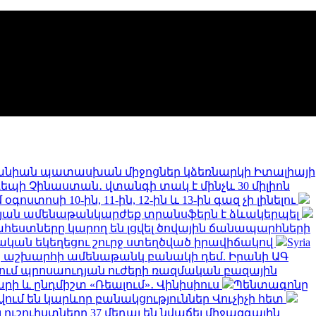
նիան պատասխան միջոցներ կձեռնարկի Իտալիայի
 դեպի Չինաստան․ վտանգի տակ է մինչև 30 միլիոն
ստոսի 10-ին, 11-ին, 12-ին և 13-ին գազ չի լինելու
թյան ամենաթանկարժեք տրանսֆերն է ձևակերպել
եստները կարող են լցվել ծովային ճանապարհների
կան եկեղեցու շուրջ ստեղծված իրավիճակով
Syria
երը աշխարհի ամենաթանկ բանակի դեմ. Իրանի ԱԳ
նում պրոսաուդյան ուժերի ռազմական բազային
արի և ընդմիշտ «Ռեալում»․ Վինիսիուս
Պենտագոնը
ում են կարևոր բանակցություններ Վուչիչի հետ
 ուշուիստները 37 մեդալ են նվաճել միջազգային