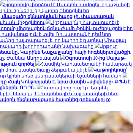
Ֆյոդորովը փորձում է Մասկին համոզել, որ աջակցի
որմուզի նեղուցը կարող է կորցնել իր
ջ, մնացածը քննարկման հարց չի․ փաստաբան
ասխան միջոցներով
Միշուստինը հայտարարել է
տորմը միգրացիոն ճգնաժամի ֆոնին ուժեղացրել է իր
հավանություն է տվել Ռուսաստանի դեմ նոր
ամփը հայտարարել է, որ կարող է դառնալ Միացյալ
երիտասարդ խորհրդարանի նախագահը
Արթուր
եսակը․ Կարինե Նալչաջյանը՝ հայի հոգեկերտվածքի,
րգը․ Ժաննա Անդրեասյան
Օգոստոսի 10-ից Սայաթ-
ւթյուն գործել
Հասմիկ Կարապետյանի համարձակ
 մոտ. կասկածյալը ձերբակալվել է
Կաթողիկոսը՝
որ կլինի երեք կենդանակերպի նշանների համար
ը Հայկ Կոնջորյանն է․ նրա մասին «սլիվները» ՔՊ-ն է
ներին. ՌԴ ՊՆ
Դատավորը հայ էր․ Նարեկ
նքից հեռացել է Մադոննայի և այլ աստղերի հետ
ավորն ինքնաբացարկ հայտնեց (տեսանյութ)