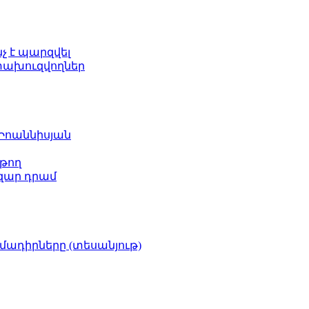
նչ է պարզվել
ետախուզվողներ
 Իոաննիսյան
թող
ազար դրամ
իմադիրները (տեսանյութ)