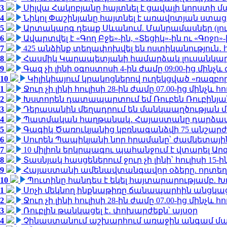
3
Սիլվա Հակոբյանը հայտնել է ցավալի կորստի մ
4
Նիկոլ Փաշինյանը հայտնել է առավոտյան ստ
5
Արտակարգ դեպք Սևանում. Մանրամասներ (լո
6
Ավարտվել է «Գող Բջե»-ին, «Տեցիկ»-ին ու «Գոջ
7
425 անձինք տեղափոխվել են ոստիկանություն․
8
Հասմիկ Կարապետյանի համարձակ լուսանկարն
9
Գազ չի լինի օգոստոսի 4-ին ժամը 09:00-ից մինչև 
10
Կիլիկիայում կրակոցներով ուղեկցված «ռազբ
1
Ջուր չի լինի հուլիսի 28-ին ժամը 07.00-ից մինչև հո
2
Խստորեն դատապարտում եմ Ռուբեն Ռուբինյանի
3
Դերասանին մեղադրում են մանկապղծության մե
4
Պատմական հաղթանակ․ Հայաստանը դարձավ 
5
Գագիկ Ծառուկյանից կբռնագանձվի 75 անշարժ գո
6
Սուրեն Պապիկյանի նոր հրամանը՝ ժամկետային
7
10 միլիոն երկրպագու պահանջում է վտարել Արգ
8
Տասնյակ հասցեներում ջուր չի լինի՝ հուլիսի 15-ին
9
Հայաստանի ամենավտանգավոր օձերը. որտեղ
10
Պուտինը հանդես է եկել հայտարարությամբ. Խո
1
Սոչի մեկնող ինքնաթիռը ճանապարհին անցկացրե
2
Ջուր չի լինի հուլիսի 28-ին ժամը 07.00-ից մինչև հո
3
Ռուբլին թանկացել է․ փոխարժեքն՝ այսօր
4
Չինաստանում աշխարհում առաջին անգամ մա