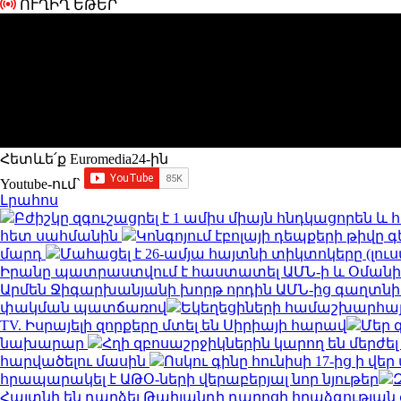
ՈՒՂԻՂ ԵԹԵՐ
Հետևե՛ք Euromedia24-ին
Youtube-ում`
Լրահոս
Բժիշկը զգուշացրել է 1 ամիս միայն հնդկացորեն 
հետ սահմանին
Կոնգոյում էբոլայի դեպքերի թիվը գ
մարդ
Մահացել է 26-ամյա հայտնի տիկտոկերը (լու
Իրանը պատրաստվում է հաստատել ԱՄՆ-ի և Օման
Արմեն Ջիգարխանյանի խորթ որդին ԱՄՆ-ից գաղտնի
փակման պատճառով
Եկեղեցիների համաշխարհայ
TV. Իսրայելի զորքերը մտել են Սիրիայի հարավ
Մեր 
նախարար
Հղի զբոսաշրջիկներին կարող են մերժել
հարվածելու մասին
Ոսկու գինը հունիսի 17-ից ի վ
հրապարակել է ԱԹՕ-ների վերաբերյալ նոր նյութեր
Հայտնի են դարձել Թաիլանդի դպրոցի հրաձգությա