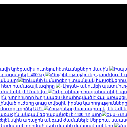
և հավի կրծքամիս ուտելու հետևանքների մասին
Իսպա
երազանցել է 4000-ը
«Դոլֆին» թայֆունը շարժվում է
սանկար)
Երևանի և մարզերի տասնյակ հասցեներում օգո
ի հետ համաձայնագիրը
«Լիդսն» ակումբի պատմու
 ժամանել է Մոսկվա
Ուկրաինայի հացահատիկի պահ
ին խորհուրդը խորապես մտահոգված է Հայ առաքելա
զինված ուժերը ցույց տվեցին իրենց կարողությունն
 մուտք գործել ԱՄՆ
Հութիները հայտարարել են Եմե
եր առաջին անգամ գերազանցել է 4400 դոլարը
Եվս 6 տ
Զելենսկին առաջին անգամ ժամանել է Սերբիա․ սպասվ
ն ժամանակ զոհվածների մասին մանրամասները
Հայ