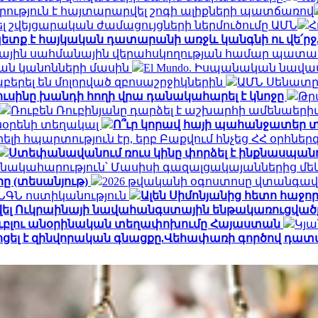
րություն է հայտարարվել շոգի ալիքների պատճառով
 շվեյցարական ժամացույցների ներմուծումը ԱՄՆ
Հ
ետք է հայկական դատարանի առջև կանգնի ու վե՛ր
ալիային սահմանային վերահսկողության համար պատ
ան կանոնների մասին
El Mundo. Իսպանական նավա
երել են մոլորված զբոսաշրջիկներին
ԱՄՆ Սենատը 
ուսինը խանդի հողի վրա դանակահարել է կնոջը
Թր
Ռուբեն Ռուբինյանը դարձել է աշխարհի ամենա
տնօրենի տեղակալ
Ո՞ւր կորավ հայի պահանջատեր տ
լի հպարտություն էր, երբ Բաքվում հնչեց ՀՀ օրհնե
Ստեփանավանում ռուս կինը փորձել է ինքնասպանո
նակահարություն՝ Մասիսի գազալցակայաններից մեկի
րը (տեսանյութ)
2026 թվականի օգոստոսը վտանգավ
․ ՆԳՆ ոստիկանություն
Ալեն Սիմոնյանից հետո հաջորդ
վել Ուկրաինայի նավահանգստային ենթակառուցվածք
ն ռուբլու անօրինական տեղափոխումը Հայաստան
Կյա
ոցել է զինվորական գնացքը.Վեհափառի գործով դատ