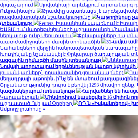
մրցաշարում
Սլովակիայի արևելքում արտակարգ դ
Ուկրաինային
Թրամփը սպառնացել է արգելափակել
ռազմավարական նշանակությունը
Կաթողիկոսը չպ
(տեսանյութ)
Reuters. Իսպանիան սպառնում է Իտ
ԵԱՏՄ-ում մարքեթփլեյսների աշխատանքի միասնակ
ներկայությունը Սեուտայում
Փրկարարները հայտնաբ
պատժամիջոցների մասին օրինագծին
31-ամյա ամ
Նահանգների վերջին հանրապետական ​​նախագահը
Խուդինյանը նշանակվել է Փրկարար ծառայության 
ազգային դիմագծի մասին (տեսանյութ)
Աննկարագրե
Նովայի պողոտայում երթևեկության կարգը կփոխվի
լուսանկարները՝ լողավազանից (լուսանկարներ)
Դա
մեղադրյալի աթոռին․ ի՞նչ են մտածում քաղաքացինե
Շրջանառությունից դուրս է բերվել 1293 միավոր զենք
կազմակերպում (տեսանյութ)
Հարվածներ են հասց
Կարապետյան
Մինվոդիում կասեցվել է 16 միլիո
աշխատած Ուիլյամ Օրբիթը
ՌԴ-ն «Իսկանդերով» խ
Ամբողջ լրահոսը »