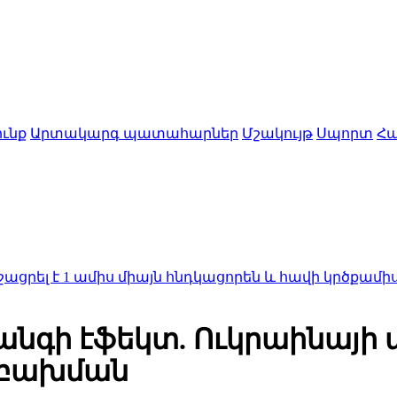
ւնք
Արտակարգ պատահարներ
Մշակույթ
Սպորտ
Հա
 ամիս միայն հնդկացորեն և հավի կրծքամիս ուտելու
անգի էֆեկտ. Ուկրաինայի
տ բախման