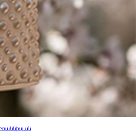
 Իոաննիսյան