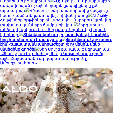
ստեղծված իրավիճակը
«Աչաջուր» ապրանքանիշի
գազավորված ոչ ալկոհոլային ըմպելիքները չեն
արտադրվի
«Բամբու» բար-ռեստորանից սնվելուց
հետո 3 անձ տեղափոխվել է հիվանդանոց
Al Arabiya.
Հութիները հրթիռներ են արձակել Մարիբում գտնվող
փախստականների ճամբարի վրա
Հորդառատ
անձրև, կարկուտ և ուժեղ քամի․ եղանակը կտրուկ
կփոխվի
Տիեզերական աղբը հարվածել է Լուսնին․
նոր խառնարան է առաջացել
Փաշինյան․ Երբ ասում
էին՝ Հայաստանն անհրաժեշտ չէ ոչ մեկին, մենք
սկսեցինք գործել
Տեր Մուշե քահանա Ենգիբարյան․
«Քննության է դրված ոչ միայն Կաթողիկոսի գործը,
այլև Հայաստանի արդարադատությունը»
Ամբողջ լրահոսը »