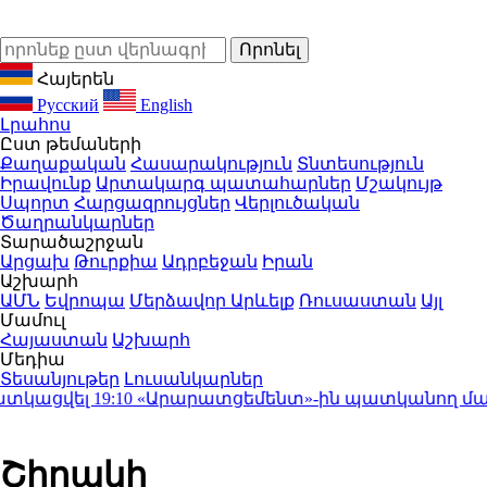
Հայերեն
Русский
English
Լրահոս
Ըստ թեմաների
Քաղաքական
Հասարակություն
Տնտեսություն
Իրավունք
Արտակարգ պատահարներ
Մշակույթ
Սպորտ
Հարցազրույցներ
Վերլուծական
Ծաղրանկարներ
Տարածաշրջան
Արցախ
Թուրքիա
Ադրբեջան
Իրան
Աշխարհ
ԱՄՆ
Եվրոպա
Մերձավոր Արևելք
Ռուսաստան
Այլ
Մամուլ
Հայաստան
Աշխարհ
Մեդիա
Տեսանյութեր
Լուսանկարներ
կացվել
19:10
«Արարատցեմենտ»-ին պատկանող մարզադ
Շիրակի