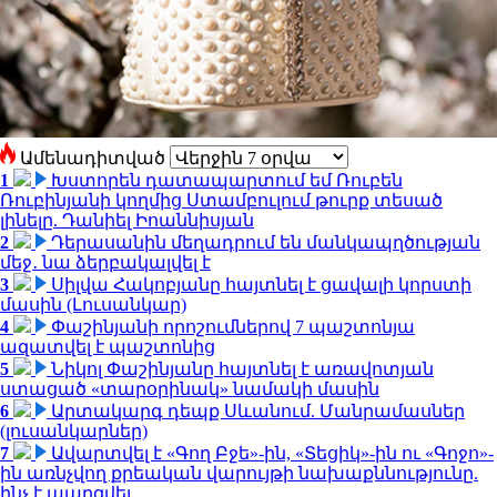
Ամենադիտված
1
Խստորեն դատապարտում եմ Ռուբեն
Ռուբինյանի կողմից Ստամբուլում թուրք տեսած
լինելը. Դանիել Իոաննիսյան
2
Դերասանին մեղադրում են մանկապղծության
մեջ․ նա ձերբակալվել է
3
Սիլվա Հակոբյանը հայտնել է ցավալի կորստի
մասին (Լուսանկար)
4
Փաշինյանի որոշումներով 7 պաշտոնյա
ազատվել է պաշտոնից
5
Նիկոլ Փաշինյանը հայտնել է առավոտյան
ստացած «տարօրինակ» նամակի մասին
6
Արտակարգ դեպք Սևանում. Մանրամասներ
(լուսանկարներ)
7
Ավարտվել է «Գող Բջե»-ին, «Տեցիկ»-ին ու «Գոջո»-
ին առնչվող քրեական վարույթի նախաքննությունը.
ինչ է պարզվել