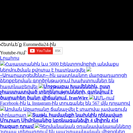
Հետևե՛ք Euromedia24-ին
Youtube-ում`
Լրահոս
Հայաստանին ևս 5000 էլեկտրոմոբիլի անմաքս
ներմուծման քվոտա է հատկացվել
«Արարատցեմենտ»-ին պատկանող մարզադպրոցի
ձեռքբերման գործընթացում խախտումներ են
հայտնաբերվել
Մոջթաբա Խամենեին, ըստ
չհաստատված տեղեկությունների, գտնվում է
ծայրահեղ ծանր վիճակում․ IranWire
ԱՄՆ-ում
Facebook-ին և Instagram-ին տուգանել են 567 մլն դոլարով
Արման Ազարյանը ճանաչվել է տարվա լավագույն
փրկարար
Տաթև համայնքի նախկին ղեկավար
Մուրադ Սիմոնյանից կբռնագանձվի 4 միլիոն 454
հազար դրամ
Գերմանական օդանավակայանները
շտապ տեղադրում են պաշտպանական միջոցներ