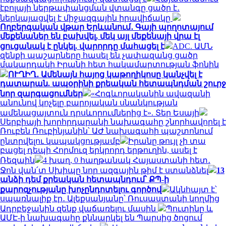
էբոլայի ներթափանցման վտանգը ցածր է․
ներկայացվել է միջազգային իրավիճակը
Ողբերգական վթար Երևանում․ Գայի պողոտայում
մեքենաներ են բախվել, մեկ այլ մեքենայի վրա էլ
ցուցանակ է ընկել. վարորդը մահացել է
ADC. ԱՄՆ
զենքի պաշարները հասել են չափազանց ցածր
մակարդակի Իրանի հետ հակամարտության ֆոնին
ՈՒՂԻՂ․ Ամենայն հայոց կաթողիկոսը կանչվել է
դատարան. ապօրինի քրեական հետապնդման շուրջ
նոր զարգացումներ
«Հոգևորականին ավազանի
անունով կոչելը բարոյական սնանկության
ամենացայտուն դրսևորումներից է». Տեր Եսայի
Սերբիայի խորհրդարանի նախագահը շնորհավորել է
Ռուբեն Ռուբինյանին՝ ԱԺ նախագահի պաշտոնում
ընտրվելու կապակցությամբ
Իրանը թույլ չի տա
բացել դեպի Հորմուզ երկրորդ երթուղին, ասել է
Ռեզաին
4 խաղ, 0 հաղթանակ Հայաստանի հետ․
Ջոն վան՛տ Սխիպը նոր ազգային թիմ է ստանձնել
13
անձի դեմ քրեական հետապնդում՝ ՔՊ-ի
քարոզչությանը խոչընդոտելու գործով
Ակնհայտ է՝
սպառնալիք էր․ Ալեքսանյանը՝ Ռուսաստանի կողմից
Ադրբեջանին զենք վաճառելու մասին
Պուտինը և
ԱՄԷ-ի նախագահը քննարկել են Պարսից ծոցում