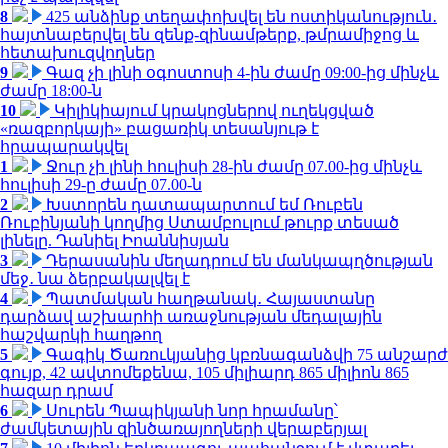
8
425 անձինք տեղափոխվել են ոստիկանություն․
հայտնաբերվել են զենք-զինամթերք, թմրամիջոց և
հետախուզվողներ
9
Գազ չի լինի օգոստոսի 4-ին ժամը 09:00-ից մինչև
ժամը 18:00-ն
10
Կիլիկիայում կրակոցներով ուղեկցված
«ռազբորկայի» բացառիկ տեսանյութ է
հրապարակվել
1
Ջուր չի լինի հուլիսի 28-ին ժամը 07.00-ից մինչև
հուլիսի 29-ը ժամը 07.00-ն
2
Խստորեն դատապարտում եմ Ռուբեն
Ռուբինյանի կողմից Ստամբուլում թուրք տեսած
լինելը. Դանիել Իոաննիսյան
3
Դերասանին մեղադրում են մանկապղծության
մեջ․ նա ձերբակալվել է
4
Պատմական հաղթանակ․ Հայաստանը
դարձավ աշխարհի առաջնության մեդալային
հաշվարկի հաղթող
5
Գագիկ Ծառուկյանից կբռնագանձվի 75 անշարժ
գույք, 42 ավտոմեքենա, 105 միլիարդ 865 միլիոն 865
հազար դրամ
6
Սուրեն Պապիկյանի նոր հրամանը՝
ժամկետային զինծառայողների վերաբերյալ