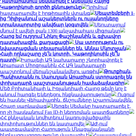
Դատարանում մեկնարկել է Ամենայն Հայոց
Կաթողիկոսի գործի քննությունը
Ղրիմում
հայտարարվել է հրթիռային վտանգ
Սեպտեմբերի 1-
ից Դիլիջանում աշակերտներն ու ուսանողները
տրանսպորտից անվճար կօգտվեն
Սեուտայում
մնում է ավելի քան 1300 անչափահաս միգրանտ
Հարց եմ ուղղում Նիկոլ Փաշինյանին և գլխավոր
դատախազին. քաղաքացի
Սա ստորություն ու
նվաստացման տեսարաններ են. Աննա Մկրտչյան
Հայի ողնաշարը չե՛ն կոտրի․ Կաթողիկոսին չե՞ն
դատի
Իսրայելի ԱԳ նախարարը շնորհավորել է
Արարատ Միրզոյանին ՀՀ ԱԳ նախարարի
պաշտոնում վերանշանակվելու առթիվ
Թուրքիան,
Պակիստանն ու Սաուդյան Արաբիան ստորագրել են
փոխադարձ պաշտպանության համաձայնագիր
Մեծ Բրիտանիայի և Իռլանդիայի Հայոց թեմը կոչ է
անում հարգել Եկեղեցու ինքնավարությունը
Ուզում
են հասնել Վեհափառին․ ճնշումները կշարունակվեն․
Հրայր սարկավագ
Սերգեյ Սեմակը հայտարարել է,
որ չի հասկանում Fan ID-ի ներդրման պատճառները
ՀՀ քննչական կոմիտեում կառուցվածքային
փոփոխություններ են կատարվել
ԱԺ-ում
պատգամավոր Հարություն Մնացականյանի
ինքնազգացողությունը վատացել է
Հայաստանում