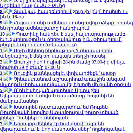
7
10 միլիոն երկրպագու պահանջում է վտարել
Արգենտինային ԱԱ-2026-ից
8
Տասնյակ հասցեներում ջուր չի լինի՝ հուլիսի 15-
ին և 16-ին
9
Հայաստանի ամենավտանգավոր օձերը. որտեղ
են դրանք ամենաշատը հանդիպում
10
Պուտինը հանդես է եկել հայտարարությամբ.
Խուզարկություն և ձերբակալություն․ թիրախում՝
ընդդիմադիրները (տեսանյութ)
1
Սոչի մեկնող ինքնաթիռը ճանապարհին
անցկացրել է մեկ օր, սակայն տեղ չի հասել
2
Ջուր չի լինի հուլիսի 28-ին ժամը 07.00-ից մինչև
հուլիսի 29-ը ժամը 07.00-ն
3
Ռուբլին թանկացել է․ փոխարժեքն՝ այսօր
4
Չինաստանում աշխարհում առաջին անգամ
մարդուն փոխպատվաստվել է խոզի մի քանի օրգան
5
Ո՞րն է սիրված արտիստ Արտաշես
Ալեքսանյանի մահվան պատճառը. հայտնի են
մանրամասներ
6
Խստորեն դատապարտում եմ Ռուբեն
Ռուբինյանի կողմից Ստամբուլում թուրք տեսած
լինելը. Դանիել Իոաննիսյան
7
Նորայրը մեկնել էր հանգստի, արդեն
վերադառնում է. նոր մանրամասներ՝ ողբերգական