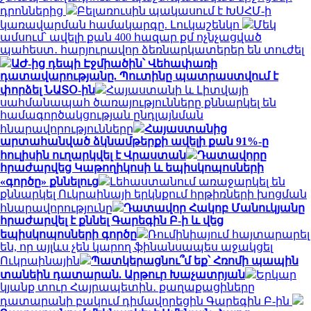
դրոններից
Բելառուսին պակասում է ԽՍՀՄ-ի
կառավարման համակարգը. Լուկաշենկո
Մեկ
ամսում՝ ավելի քան 400 հազար քմ ոչնչացված
պահեստ․ հարյուրավոր ձեռնարկատերեր են տուժել
ԱԺ-ից դեպի Էջմիածին՝ Վեհափառի
դատավարությանը. Պուտինը պատրաստվում է
փորձել ՆԱՏՕ-ին
Հայաստանի և Լիտվայի
սահմանապահ ծառայությունները քննարկել են
համագործակցության ընդլայնման
հնարավորությունները
Հայաստանից
արտահանված ձկնամթերքի ավելի քան 91%-ը
հուլիսին ուղարկվել է Վրաստան
Դատավորը
հրաժարվեց Կաթողիկոսի և եպիսկոպոսների
«գործը» քննելուց
Լեհաստանում առաջարկել են
քննարկել Ուկրաինայի երկնքում հրթիռների խոցման
հնարավորությունը
Դատավոր Հակոբ Մանուկյանը
հրաժարվել է քննել Գարեգին Բ-ի և վեց
եպիսկոպոսների գործը
Ռումինիայում հայտարարել
են, որ այլևս չեն կարող ֆինանսապես աջակցել
Ուկրաինային
Պատկերացնու՞մ եք՝ Հռոմի պապին
տանեին դատարան. Արթուր Խաչատրյան
Երկար
կյանք տուր Հայրապետին․ քաղաքացիները
դատարանի բակում դիմավորեցին Գարեգին Բ-ին