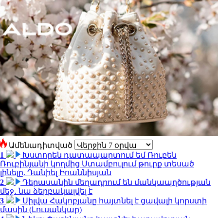
Ամենադիտված
1
Խստորեն դատապարտում եմ Ռուբեն
Ռուբինյանի կողմից Ստամբուլում թուրք տեսած
լինելը. Դանիել Իոաննիսյան
2
Դերասանին մեղադրում են մանկապղծության
մեջ․ նա ձերբակալվել է
3
Սիլվա Հակոբյանը հայտնել է ցավալի կորստի
մասին (Լուսանկար)