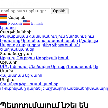
Հայերեն
Русский
English
Լրահոս
Ըստ թեմաների
Քաղաքական
Հասարակություն
Տնտեսություն
Իրավունք
Արտակարգ պատահարներ
Մշակույթ
Սպորտ
Հարցազրույցներ
Վերլուծական
Ծաղրանկարներ
Տարածաշրջան
Արցախ
Թուրքիա
Ադրբեջան
Իրան
Աշխարհ
ԱՄՆ
Եվրոպա
Մերձավոր Արևելք
Ռուսաստան
Այլ
Մամուլ
Հայաստան
Աշխարհ
Մեդիա
Տեսանյութեր
Լուսանկարներ
ուբինյանը դարձել է աշխարհի ամենաերիտասարդ 
Պետդումայում նշել են