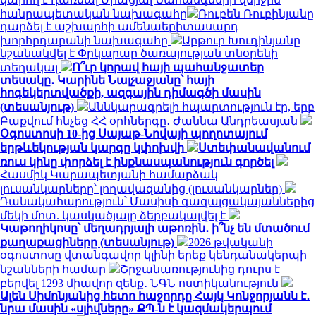
հանրապետական ​​նախագահը
Ռուբեն Ռուբինյանը
դարձել է աշխարհի ամենաերիտասարդ
խորհրդարանի նախագահը
Արթուր Խուդինյանը
նշանակվել է Փրկարար ծառայության տնօրենի
տեղակալ
Ո՞ւր կորավ հայի պահանջատեր
տեսակը․ Կարինե Նալչաջյանը՝ հայի
հոգեկերտվածքի, ազգային դիմագծի մասին
(տեսանյութ)
Աննկարագրելի հպարտություն էր, երբ
Բաքվում հնչեց ՀՀ օրհներգը․ Ժաննա Անդրեասյան
Օգոստոսի 10-ից Սայաթ-Նովայի պողոտայում
երթևեկության կարգը կփոխվի
Ստեփանավանում
ռուս կինը փորձել է ինքնասպանություն գործել
Հասմիկ Կարապետյանի համարձակ
լուսանկարները՝ լողավազանից (լուսանկարներ)
Դանակահարություն՝ Մասիսի գազալցակայաններից
մեկի մոտ. կասկածյալը ձերբակալվել է
Կաթողիկոսը՝ մեղադրյալի աթոռին․ ի՞նչ են մտածում
քաղաքացիները (տեսանյութ)
2026 թվականի
օգոստոսը վտանգավոր կլինի երեք կենդանակերպի
նշանների համար
Շրջանառությունից դուրս է
բերվել 1293 միավոր զենք․ ՆԳՆ ոստիկանություն
Ալեն Սիմոնյանից հետո հաջորդը Հայկ Կոնջորյանն է․
նրա մասին «սլիվները» ՔՊ-ն է կազմակերպում