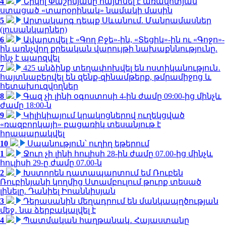
4
Նիկոլ Փաշինյանը հայտնել է առավոտյան
ստացած «տարօրինակ» նամակի մասին
5
Արտակարգ դեպք Սևանում. Մանրամասներ
(լուսանկարներ)
6
Ավարտվել է «Գող Բջե»-ին, «Տեցիկ»-ին ու «Գոջո»-
ին առնչվող քրեական վարույթի նախաքննությունը.
ինչ է պարզվել
7
425 անձինք տեղափոխվել են ոստիկանություն․
հայտնաբերվել են զենք-զինամթերք, թմրամիջոց և
հետախուզվողներ
8
Գազ չի լինի օգոստոսի 4-ին ժամը 09:00-ից մինչև
ժամը 18:00-ն
9
Կիլիկիայում կրակոցներով ուղեկցված
«ռազբորկայի» բացառիկ տեսանյութ է
հրապարակվել
10
Սպանություն՝ ուղիղ եթերում
1
Ջուր չի լինի հուլիսի 28-ին ժամը 07.00-ից մինչև
հուլիսի 29-ը ժամը 07.00-ն
2
Խստորեն դատապարտում եմ Ռուբեն
Ռուբինյանի կողմից Ստամբուլում թուրք տեսած
լինելը. Դանիել Իոաննիսյան
3
Դերասանին մեղադրում են մանկապղծության
մեջ․ նա ձերբակալվել է
4
Պատմական հաղթանակ․ Հայաստանը