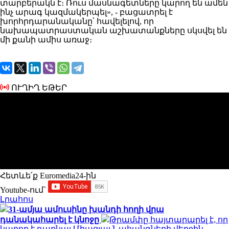
տարբերակն է։ Ռուս մասնագետները կարող են ամեն
ինչ արագ կազմակերպել», - բացատրել է
խորհրդարանականը՝ հավելելով, որ
նախապատրաստական աշխատանքները սկսվել են
մի քանի ամիս առաջ։
ՈՒՂԻՂ ԵԹԵՐ
Հետևե՛ք Euromedia24-ին
Youtube-ում`
Լրահոս
31-ամյա ամուսինը խանդի հողի վրա
դանակահարել է կնոջը
Թրամփը հայտարարել է, որ
կարող է դառնալ Միացյալ Նահանգների վերջին