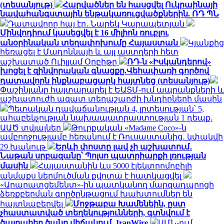
(տեսանյութ)
Հարվածներ են հասցվել Ուկրաինայի
նավահանգստային ենթակառուցվածքներին. ՌԴ ՊՆ
Դատավորը հայ էր․ Նարեկ Կարապետյան
Մինվոդիում կասեցվել է 16 միլիոն ռուբլու
անօրինական տեղափոխումը Հայաստան
Կյանքից
հեռացել է Մադոննայի և այլ աստղերի հետ
աշխատած Ուիլյամ Օրբիթը
ՌԴ-ն «Իսկանդերով»
խոցել է զինվորական գնացքը.Վեհափառի գործով
դատավորն ինքնաբացարկ հայտնեց (տեսանյութ)
Փաշինյանը հայտարարել է ԵԱՏՄ-ում ապրանքների և
աշխատուժի ազատ տեղաշարժի խնդիրների մասին
Պետական դավաճանության 4, լրտեսության՝ 5,
ահաբեկչության նախապատրաստության 1 դեպք.
ԱԱԾ տվյալներ
Թուրքական «Madame Coco»-ն
ամբողջությամբ հեռանում է Ռուսաստանից․ կփակվի
29 խանութ
Երևի փոստը լավ չի աշխատում․
Նաթան սրբազանը՝ Պոլսո պատրիարքի լռության
մասին
Հայաստանին ևս 5000 էլեկտրոմոբիլի
անմաքս ներմուծման քվոտա է հատկացվել
«Արարատցեմենտ»-ին պատկանող մարզադպրոցի
ձեռքբերման գործընթացում խախտումներ են
հայտնաբերվել
Մոջթաբա Խամենեին, ըստ
չհաստատված տեղեկությունների, գտնվում է
ծայրահեղ ծանր վիճակում․ IranWire
ԱՄՆ-ում