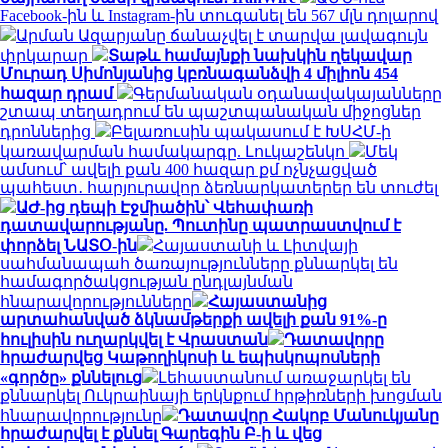
Facebook-ին և Instagram-ին տուգանել են 567 մլն դոլարով
Արման Ազարյանը ճանաչվել է տարվա լավագույն
փրկարար
Տաթև համայնքի նախկին ղեկավար
Մուրադ Սիմոնյանից կբռնագանձվի 4 միլիոն 454
հազար դրամ
Գերմանական օդանավակայանները
շտապ տեղադրում են պաշտպանական միջոցներ
դրոններից
Բելառուսին պակասում է ԽՍՀՄ-ի
կառավարման համակարգը. Լուկաշենկո
Մեկ
ամսում՝ ավելի քան 400 հազար քմ ոչնչացված
պահեստ․ հարյուրավոր ձեռնարկատերեր են տուժել
ԱԺ-ից դեպի Էջմիածին՝ Վեհափառի
դատավարությանը. Պուտինը պատրաստվում է
փորձել ՆԱՏՕ-ին
Հայաստանի և Լիտվայի
սահմանապահ ծառայությունները քննարկել են
համագործակցության ընդլայնման
հնարավորությունները
Հայաստանից
արտահանված ձկնամթերքի ավելի քան 91%-ը
հուլիսին ուղարկվել է Վրաստան
Դատավորը
հրաժարվեց Կաթողիկոսի և եպիսկոպոսների
«գործը» քննելուց
Լեհաստանում առաջարկել են
քննարկել Ուկրաինայի երկնքում հրթիռների խոցման
հնարավորությունը
Դատավոր Հակոբ Մանուկյանը
հրաժարվել է քննել Գարեգին Բ-ի և վեց