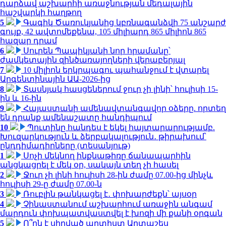
դարձավ աշխարհի առաջնության մեդալային
հաշվարկի հաղթող
5
Գագիկ Ծառուկյանից կբռնագանձվի 75 անշարժ
գույք, 42 ավտոմեքենա, 105 միլիարդ 865 միլիոն 865
հազար դրամ
6
Սուրեն Պապիկյանի նոր հրամանը՝
ժամկետային զինծառայողների վերաբերյալ
7
10 միլիոն երկրպագու պահանջում է վտարել
Արգենտինային ԱԱ-2026-ից
8
Տասնյակ հասցեներում ջուր չի լինի՝ հուլիսի 15-
ին և 16-ին
9
Հայաստանի ամենավտանգավոր օձերը. որտեղ
են դրանք ամենաշատը հանդիպում
10
Պուտինը հանդես է եկել հայտարարությամբ.
Խուզարկություն և ձերբակալություն․ թիրախում՝
ընդդիմադիրները (տեսանյութ)
1
Սոչի մեկնող ինքնաթիռը ճանապարհին
անցկացրել է մեկ օր, սակայն տեղ չի հասել
2
Ջուր չի լինի հուլիսի 28-ին ժամը 07.00-ից մինչև
հուլիսի 29-ը ժամը 07.00-ն
3
Ռուբլին թանկացել է․ փոխարժեքն՝ այսօր
4
Չինաստանում աշխարհում առաջին անգամ
մարդուն փոխպատվաստվել է խոզի մի քանի օրգան
5
Ո՞րն է սիրված արտիստ Արտաշես