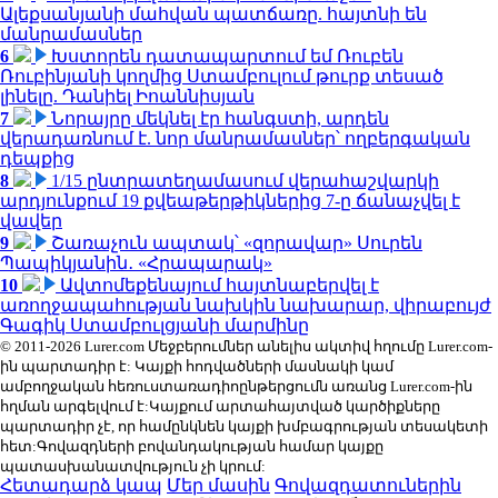
Ալեքսանյանի մահվան պատճառը. հայտնի են
մանրամասներ
6
Խստորեն դատապարտում եմ Ռուբեն
Ռուբինյանի կողմից Ստամբուլում թուրք տեսած
լինելը. Դանիել Իոաննիսյան
7
Նորայրը մեկնել էր հանգստի, արդեն
վերադառնում է. նոր մանրամասներ՝ ողբերգական
դեպքից
8
1/15 ընտրատեղամասում վերահաշվարկի
արդյունքում 19 քվեաթերթիկներից 7-ը ճանաչվել է
վավեր
9
Շառաչուն ապտակ՝ «զորավար» Սուրեն
Պապիկյանին․ «Հրապարակ»
10
Ավտոմեքենայում հայտնաբերվել է
առողջապահության նախկին նախարար, վիրաբույժ
Գագիկ Ստամբուլցյանի մարմինը
© 2011-2026 Lurer.com Մեջբերումներ անելիս ակտիվ հղումը Lurer.com-
ին պարտադիր է: Կայքի հոդվածների մասնակի կամ
ամբողջական հեռուստառադիոընթերցումն առանց Lurer.com-ին
հղման արգելվում է:Կայքում արտահայտված կարծիքները
պարտադիր չէ, որ համընկնեն կայքի խմբագրության տեսակետի
հետ:Գովազդների բովանդակության համար կայքը
պատասխանատվություն չի կրում:
Հետադարձ կապ
Մեր մասին
Գովազդատուներին