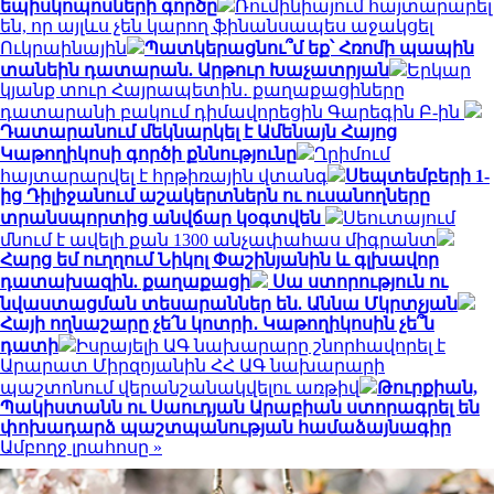
եպիսկոպոսների գործը
Ռումինիայում հայտարարել
են, որ այլևս չեն կարող ֆինանսապես աջակցել
Ուկրաինային
Պատկերացնու՞մ եք՝ Հռոմի պապին
տանեին դատարան. Արթուր Խաչատրյան
Երկար
կյանք տուր Հայրապետին․ քաղաքացիները
դատարանի բակում դիմավորեցին Գարեգին Բ-ին
Դատարանում մեկնարկել է Ամենայն Հայոց
Կաթողիկոսի գործի քննությունը
Ղրիմում
հայտարարվել է հրթիռային վտանգ
Սեպտեմբերի 1-
ից Դիլիջանում աշակերտներն ու ուսանողները
տրանսպորտից անվճար կօգտվեն
Սեուտայում
մնում է ավելի քան 1300 անչափահաս միգրանտ
Հարց եմ ուղղում Նիկոլ Փաշինյանին և գլխավոր
դատախազին. քաղաքացի
Սա ստորություն ու
նվաստացման տեսարաններ են. Աննա Մկրտչյան
Հայի ողնաշարը չե՛ն կոտրի․ Կաթողիկոսին չե՞ն
դատի
Իսրայելի ԱԳ նախարարը շնորհավորել է
Արարատ Միրզոյանին ՀՀ ԱԳ նախարարի
պաշտոնում վերանշանակվելու առթիվ
Թուրքիան,
Պակիստանն ու Սաուդյան Արաբիան ստորագրել են
փոխադարձ պաշտպանության համաձայնագիր
Ամբողջ լրահոսը »