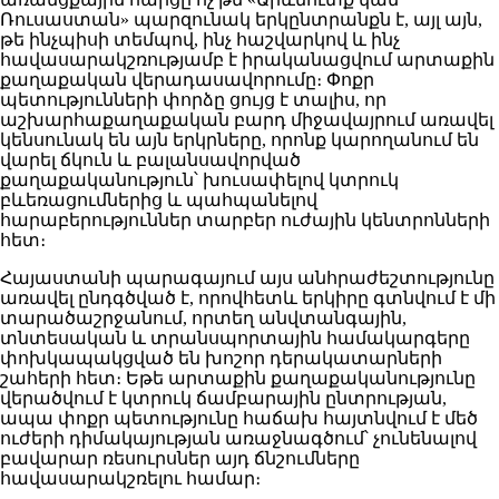
Ռուսաստան» պարզունակ երկընտրանքն է, այլ այն,
թե ինչպիսի տեմպով, ինչ հաշվարկով և ինչ
հավասարակշռությամբ է իրականացվում արտաքին
քաղաքական վերադասավորումը։ Փոքր
պետությունների փորձը ցույց է տալիս, որ
աշխարհաքաղաքական բարդ միջավայրում առավել
կենսունակ են այն երկրները, որոնք կարողանում են
վարել ճկուն և բալանսավորված
քաղաքականություն՝ խուսափելով կտրուկ
բևեռացումներից և պահպանելով
հարաբերություններ տարբեր ուժային կենտրոնների
հետ։
Հայաստանի պարագայում այս անհրաժեշտությունը
առավել ընդգծված է, որովհետև երկիրը գտնվում է մի
տարածաշրջանում, որտեղ անվտանգային,
տնտեսական և տրանսպորտային համակարգերը
փոխկապակցված են խոշոր դերակատարների
շահերի հետ։ Եթե արտաքին քաղաքականությունը
վերածվում է կտրուկ ճամբարային ընտրության,
ապա փոքր պետությունը հաճախ հայտնվում է մեծ
ուժերի դիմակայության առաջնագծում՝ չունենալով
բավարար ռեսուրսներ այդ ճնշումները
հավասարակշռելու համար։