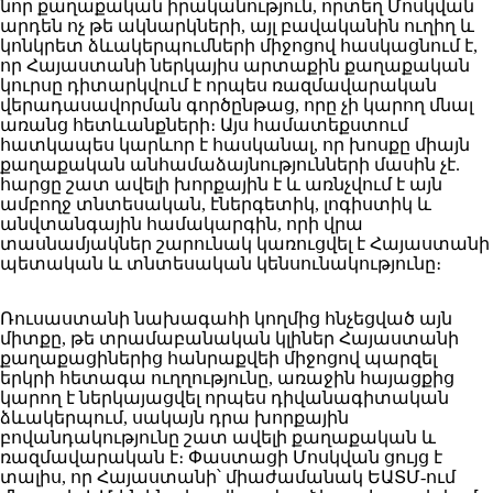
նոր քաղաքական իրականություն, որտեղ Մոսկվան
արդեն ոչ թե ակնարկների, այլ բավականին ուղիղ և
կոնկրետ ձևակերպումների միջոցով հասկացնում է,
որ Հայաստանի ներկայիս արտաքին քաղաքական
կուրսը դիտարկվում է որպես ռազմավարական
վերադասավորման գործընթաց, որը չի կարող մնալ
առանց հետևանքների։ Այս համատեքստում
հատկապես կարևոր է հասկանալ, որ խոսքը միայն
քաղաքական անհամաձայնությունների մասին չէ.
հարցը շատ ավելի խորքային է և առնչվում է այն
ամբողջ տնտեսական, էներգետիկ, լոգիստիկ և
անվտանգային համակարգին, որի վրա
տասնամյակներ շարունակ կառուցվել է Հայաստանի
պետական և տնտեսական կենսունակությունը։
Ռուսաստանի նախագահի կողմից հնչեցված այն
միտքը, թե տրամաբանական կլիներ Հայաստանի
քաղաքացիներից հանրաքվեի միջոցով պարզել
երկրի հետագա ուղղությունը, առաջին հայացքից
կարող է ներկայացվել որպես դիվանագիտական
ձևակերպում, սակայն դրա խորքային
բովանդակությունը շատ ավելի քաղաքական և
ռազմավարական է։ Փաստացի Մոսկվան ցույց է
տալիս, որ Հայաստանի՝ միաժամանակ ԵԱՏՄ-ում