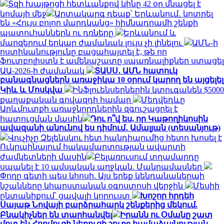
Տզի խայթոցի հետևանքով կինը 42 օր մնացել է
կոմայի մեջ
Արտակարգ դեպք՝ Երևանում․ կոտրել
են «Հույս բոլոր մարդկանց» հիմնադրամի շենքի
պատուհաններն ու դռները
Երևանում և
մարզերում երկար ժամանակ լույս չի լինելու
ԱՄՆ-ի
ոստիկանությունը բացահայտել է, թե որ
ֆուտբոլիստն է ամենաշատը uպառնալիքներ ստացել
ԱԱ-2026-ի ժամանակ
ՏԱՍՍ․ ԱՄՆ հատուկ
բանագնացներն առաջիկա 10 օրում կարող են այցելել
Կիև և Մոսկվա
Ինֆլուենսերներին կտուգանեն $5000
քաղաքական գովազդի համար
Մեդվեդևը
Արևմուտքի առաջնորդներին զգուշացրել է
հատուցման մասին
Դու ո՞վ ես, որ Կաթողիկոսին
ավազանի անունով ես դիմում․ Ամալյան (տեսանյութ)
Վուչիչը Զելենսկու հետ հանդիպումից հետո խոսել է
Ուկրաինայում հակամարտության ավարտի
ժամկետների մասին
Բելառուսում տղամարդը
սպանել է 10 ամսական աղջկան. Մանրամասներ
Փողը գետի պես կհոսի. Այս երեք կենդանակերպի
նշանները կհարստանան օգոստոսի վերջին
Մեսիի
ընտանիքում՝ ցավալի կորուստ
Խոշոր հրդեհ
Սայաթ Նովայի բարձրահարկ շենքերից մեկում.
Բնակիչներ են տարհանվել
Իրանն ու Օմանը շատ
մոտ են Հորմուզի նեղուցի շուրջ համաձայնության