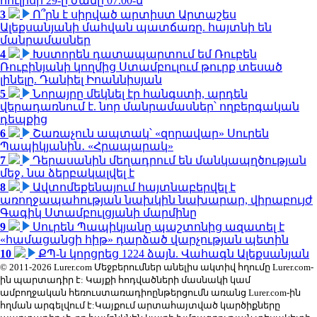
հուլիսի 29-ը ժամը 07.00-ն
3
Ո՞րն է սիրված արտիստ Արտաշես
Ալեքսանյանի մահվան պատճառը. հայտնի են
մանրամասներ
4
Խստորեն դատապարտում եմ Ռուբեն
Ռուբինյանի կողմից Ստամբուլում թուրք տեսած
լինելը. Դանիել Իոաննիսյան
5
Նորայրը մեկնել էր հանգստի, արդեն
վերադառնում է. նոր մանրամասներ՝ ողբերգական
դեպքից
6
Շառաչուն ապտակ՝ «զորավար» Սուրեն
Պապիկյանին․ «Հրապարակ»
7
Դերասանին մեղադրում են մանկապղծության
մեջ․ նա ձերբակալվել է
8
Ավտոմեքենայում հայտնաբերվել է
առողջապահության նախկին նախարար, վիրաբույժ
Գագիկ Ստամբուլցյանի մարմինը
9
Սուրեն Պապիկյանը պաշտոնից ազատել է
«համացանցի հիթ» դարձած վարչության պետին
10
ՔՊ-ն կորցրեց 1224 ձայն. Վահագն Ալեքսանյան
© 2011-2026 Lurer.com Մեջբերումներ անելիս ակտիվ հղումը Lurer.com-
ին պարտադիր է: Կայքի հոդվածների մասնակի կամ
ամբողջական հեռուստառադիոընթերցումն առանց Lurer.com-ին
հղման արգելվում է:Կայքում արտահայտված կարծիքները