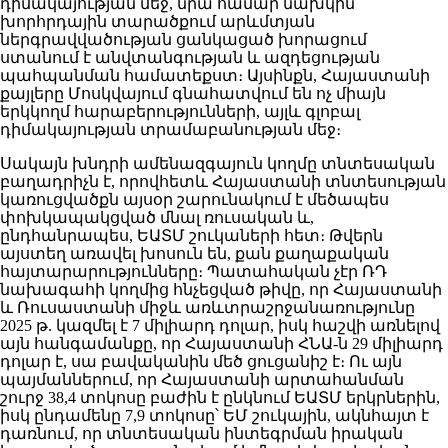
դիմակայության մեջ, նրա համար նախկին
խորհրդային տարածքում արևմտյան
ներգրավվածության ցանկացած խորացում
ստանում է անվտանգության և ազդեցության
պահպանման համատեքստ։ Այսինքն, Հայաստանի
քայլերը Մոսկվայում գնահատվում են ոչ միայն
երկկողմ հարաբերությունների, այլև գլոբալ
դիմակայության տրամաբանության մեջ։
Սակայն խնդրի ամենազգայուն կողմը տնտեսական
բաղադրիչն է, որովհետև Հայաստանի տնտեսության
կառուցվածքն այսօր շարունակում է մեծապես
փոխկապակցված մնալ ռուսական և,
ընդհանրապես, ԵԱՏՄ շուկաների հետ։ Թվերն
այստեղ առավել խոսուն են, քան քաղաքական
հայտարարությունները։ Պատահական չէր ՌԴ
նախագահի կողմից հնչեցված թիվը, որ Հայաստանի
և Ռուսաստանի միջև առևտրաշրջանառությունը
2025 թ. կազմել է 7 միլիարդ դոլար, իսկ հաշվի առնելով
այն հանգամանքը, որ Հայաստանի ՀՆԱ-ն 29 միլիարդ
դոլար է, սա բավականին մեծ ցուցանիշ է։ Ու այն
պայմաններում, որ Հայաստանի արտահանման
շուրջ 38,4 տոկոսը բաժին է ընկնում ԵԱՏՄ երկրներին,
իսկ ընդամենը 7,9 տոկոսը՝ ԵՄ շուկային, ակնհայտ է
դառնում, որ տնտեսական ինտեգրման իրական