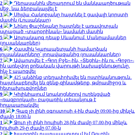
2
Դերասանին մեղադրում են մանկապղծության
մեջ․ նա ձերբակալվել է
3
Սիլվա Հակոբյանը հայտնել է ցավալի կորստի
մասին (Լուսանկար)
4
Նիկոլ Փաշինյանը հայտնել է առավոտյան
ստացած «տարօրինակ» նամակի մասին
5
Արտակարգ դեպք Սևանում. Մանրամասներ
(լուսանկարներ)
6
Հասմիկ Կարապետյանի համարձակ
լուսանկարները՝ լողավազանից (լուսանկարներ)
7
Ավարտվել է «Գող Բջե»-ին, «Տեցիկ»-ին ու «Գոջո»-
ին առնչվող քրեական վարույթի նախաքննությունը.
ինչ է պարզվել
8
425 անձինք տեղափոխվել են ոստիկանություն․
հայտնաբերվել են զենք-զինամթերք, թմրամիջոց և
հետախուզվողներ
9
Կիլիկիայում կրակոցներով ուղեկցված
«ռազբորկայի» բացառիկ տեսանյութ է
հրապարակվել
10
Գազ չի լինի օգոստոսի 4-ին ժամը 09:00-ից մինչև
ժամը 18:00-ն
1
Ջուր չի լինի հուլիսի 28-ին ժամը 07.00-ից մինչև
հուլիսի 29-ը ժամը 07.00-ն
2
Խստորեն դատապարտում եմ Ռուբեն