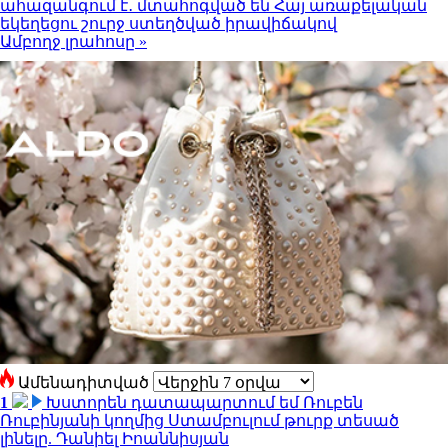
ահազանգում է․ մտահոգված են Հայ առաքելական
եկեղեցու շուրջ ստեղծված իրավիճակով
Ամբողջ լրահոսը »
Ամենադիտված
1
Խստորեն դատապարտում եմ Ռուբեն
Ռուբինյանի կողմից Ստամբուլում թուրք տեսած
լինելը. Դանիել Իոաննիսյան