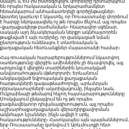
մնալու և ԵՄ-ին ինտեգրվելու փորձերը դիտարկվում
են որպես հակասական և երկարաժամկետ
հեռանկարում անհամատեղելի գործընթացներ։
Այստեղ կարևոր է նկատել, որ Ռուսաստանը փորձում
է հարցը ներկայացնել ոչ թե որպես ճնշում, այլ որպես
«քաղաքակիրթ բաժանման» հնարավոր սցենար,
սակայն այդ ձևակերպման ներքո ակնհայտորեն
թաքնված է այն ուղերձը, որ ցանկացած նման
ընտրություն ունենալու է տնտեսական և
քաղաքական հետևանքներ Հայաստանի համար։
Հայ-ռուսական հարաբերություններում նկատվող
սառնությունը վերջին ամիսներին չի ձևավորվել, այլ
արդյունք է վերջին տարիներին կուտակված
անվստահության մթնոլորտի։ Երևանում
անցկացված եվրոպական քաղաքական
հարթակների գագաթնաժողովը, արևմտյան
դերակատարների ակտիվացումը, ինչպես նաև
Ուկրաինայի թեմայով հնչող հայտարարությունները
Մոսկվայում ընկալվում են ոչ թե որպես
բազմավեկտոր դիվանագիտություն, այլ որպես
աշխարհաքաղաքական վերադիրքավորման
ակնհայտ նշաններ, ինչն ավելի է սրել
հակասությունները։ Հատկապես այն պայմաններում,
երբ Ռուսաստանը գտնվում է Արևմուտքի հետ