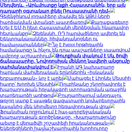
Մեդվեդև․ «Արևմուտքը կլքի Հայաստանին, երբ այն
դադարի օգտակար լինել Ռուսաստանի դեմ»
Գելենջիկում լողափերը փակվել են ԱԹՍ-ների
հարձակման վտանգի պատճառով
Քաղաքագետը
նշել է ԵՄ-ի հետ Հայաստանի մերձեցման հնարավոր
հետևանքը
Զելենսկի․ ՌԴ հարվածները ավերել են
էլեկտրակայաններ, հիվանդանոցներ ու
համալսարաններ
Ի՞նչ է Patriot հրթիռային
համակարգը և ինչու են դրա պաշարները սպառվում
ամբողջ աշխարհում
Թուրքիան փակում է Սև ծովի
ճանապարհը․ Նովոռոսիյսկ մեկնող նավերի անցումը
սահմանափակվում է
Իրանի ԱԳ նախարարը
հարևան մահմեդական երկրներին «իսկական
եղբայրության» կոչ է արել
Մահացել է Լիոնել Մեսսիի
հայրը՝ Խորխե Մեսսին
Ռուբինյանը շնորհավորել է
խաղաղության հռչակագրի ստորագրման առաջին
տարեդարձի առիթով
Բուլղարիայում անօդաչու
թռչող սարք է պայթել գազատարի կոմպրեսորային
կայանից մեկ կիլոմետր հեռավորության վրա
Ֆրանսիան ողջունում է հայ-ադրբեջանական
խաղաղության գործընթացը․ «Խաղաղությունը
պետք է վերածվի շոշափելի իրականության»
Եկեղեցիների համաշխարհային խորհուրդը