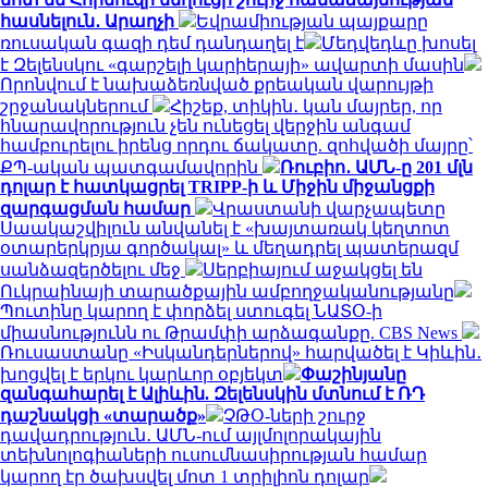
հասնելուն․ Արաղչի
Եվրամիության պայքարը
ռուսական գազի դեմ դանդաղել է
Մեդվեդևը խոսել
է Զելենսկու «գարշելի կարիերայի» ավարտի մասին
Որոնվում է նախաձեռնված քրեական վարույթի
շրջանակներում
Հիշեք, տիկին․ կան մայրեր, որ
հնարավորություն չեն ունեցել վերջին անգամ
համբուրելու իրենց որդու ճակատը. զոհվածի մայրը՝
ՔՊ-ական պատգամավորին
Ռուբիո․ ԱՄՆ-ը 201 մլն
դոլար է հատկացրել TRIPP-ի և Միջին միջանցքի
զարգացման համար
Վրաստանի վարչապետը
Սաակաշվիլուն անվանել է «խայտառակ կեղտոտ
օտարերկրյա գործակալ» և մեղադրել պատերազմ
սանձազերծելու մեջ
Սերբիայում աջակցել են
Ուկրաինայի տարածքային ամբողջականությանը
Պուտինը կարող է փորձել ստուգել ՆԱՏՕ-ի
միասնությունն ու Թրամփի արձագանքը. CBS News
Ռուսաստանը «Իսկանդերներով» հարվածել է Կիևին․
խոցվել է երկու կարևոր օբյեկտ
Փաշինյանը
զանգահարել է Ալիևին. Զելենսկին մտնում է ՌԴ
դաշնակցի «տարածք»
ՉԹՕ-ների շուրջ
դավադրություն․ ԱՄՆ-ում այլմոլորակային
տեխնոլոգիաների ուսումնասիրության համար
կարող էր ծախսվել մոտ 1 տրիլիոն դոլար