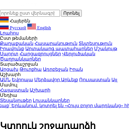
Հայերեն
Русский
English
Լրահոս
Ըստ թեմաների
Քաղաքական
Հասարակություն
Տնտեսություն
Իրավունք
Արտակարգ պատահարներ
Մշակույթ
Սպորտ
Հարցազրույցներ
Վերլուծական
Ծաղրանկարներ
Տարածաշրջան
Արցախ
Թուրքիա
Ադրբեջան
Իրան
Աշխարհ
ԱՄՆ
Եվրոպա
Մերձավոր Արևելք
Ռուսաստան
Այլ
Մամուլ
Հայաստան
Աշխարհ
Մեդիա
Տեսանյութեր
Լուսանկարներ
ևանում․ կոտրել են «Հույս բոլոր մարդկանց» հիմն
Կտրուկ շրջադարձի