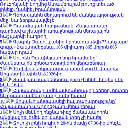
Ռուբինյանի կողմից Ստամբուլում թուրք տեսած
լինելը. Դանիել Իոաննիսյան
3
Դերասանին մեղադրում են մանկապղծության
մեջ․ նա ձերբակալվել է
4
Պատմական հաղթանակ․ Հայաստանը
դարձավ աշխարհի առաջնության մեդալային
հաշվարկի հաղթող
5
Գագիկ Ծառուկյանից կբռնագանձվի 75 անշարժ
գույք, 42 ավտոմեքենա, 105 միլիարդ 865 միլիոն 865
հազար դրամ
6
Սուրեն Պապիկյանի նոր հրամանը՝
ժամկետային զինծառայողների վերաբերյալ
7
10 միլիոն երկրպագու պահանջում է վտարել
Արգենտինային ԱԱ-2026-ից
8
Տասնյակ հասցեներում ջուր չի լինի՝ հուլիսի 15-
ին և 16-ին
9
Հայաստանի ամենավտանգավոր օձերը. որտեղ
են դրանք ամենաշատը հանդիպում
10
Տոկաևի անսպասելի հայտարարությունը՝
Հայաստանի և Ադրբեջանի վերաբերյալ
1
Սոչի մեկնող ինքնաթիռը ճանապարհին
անցկացրել է մեկ օր, սակայն տեղ չի հասել
2
Ջուր չի լինի հուլիսի 28-ին ժամը 07.00-ից մինչև