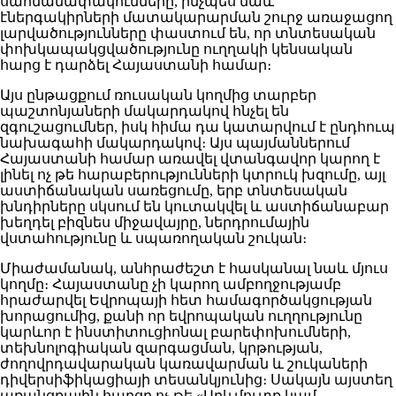
սահմանափակումները, ինչպես նաև
էներգակիրների մատակարարման շուրջ առաջացող
լարվածությունները փաստում են, որ տնտեսական
փոխկապակցվածությունը ուղղակի կենսական
հարց է դարձել Հայաստանի համար։
Այս ընթացքում ռուսական կողմից տարբեր
պաշտոնյաների մակարդակով հնչել են
զգուշացումներ, իսկ հիմա դա կատարվում է ընդհուպ
նախագահի մակարդակով։ Այս պայմաններում
Հայաստանի համար առավել վտանգավոր կարող է
լինել ոչ թե հարաբերությունների կտրուկ խզումը, այլ
աստիճանական սառեցումը, երբ տնտեսական
խնդիրները սկսում են կուտակվել և աստիճանաբար
խեղդել բիզնես միջավայրը, ներդրումային
վստահությունը և սպառողական շուկան։
Միաժամանակ, անհրաժեշտ է հասկանալ նաև մյուս
կողմը։ Հայաստանը չի կարող ամբողջությամբ
հրաժարվել Եվրոպայի հետ համագործակցության
խորացումից, քանի որ եվրոպական ուղղությունը
կարևոր է ինստիտուցիոնալ բարեփոխումների,
տեխնոլոգիական զարգացման, կրթության,
ժողովրդավարական կառավարման և շուկաների
դիվերսիֆիկացիայի տեսանկյունից։ Սակայն այստեղ
առանցքային հարցը ոչ թե «Արևմուտք կամ