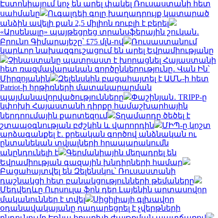
Էստոնիայում կոչ են արել փակել Ռուսաստանի հետ
սահմանը
Ուգալդեի գոլը խաղադրույք կատարած
անձին ավելի քան 2,5 միլիոն ռուբլի է բերել
«Արսենալը» պայթեցրեց տրանսֆերային շուկան․
Բրունո Գիմարայեշը՝ £75 մլն-ով
Ռուսաստանում
կարևոր նախազգուշացում են արել Եվրամիությանը
Չինաստանը պատրաստ է խորացնել Հայաստանի
հետ ռազմավարական գործընկերությունը․ Վան Ին՝
Միրզոյանին
Զելենսկին բացահայտել է ԱՄՆ-ի հետ
Patriot-ի հրթիռների մատակարարման
պայմանավորվածությունները
Փաշինյան․ TRIPP-ը
կփոխի Հայաստանի դիրքը համաշխարհային
ներդրումային քարտեզում
Տղամարդը ծեծել է
շտապօգնության բժշկին և վարորդին
ՄԻՊ-ը կոշտ
արձագանքել է․ քրեական գործով անձնական ու
ընտանեկան տվյալների հրապարակումն
անընդունելի է
Գերմանիային մեղադրել են
Եվրամիության գազային խնդիրների համար
Բացահայտվել են Զելենսկու՝ Ռուսաստանի
դաշնակցի հետ բանակցությունների թեմաները
Մեդվեդևը Ուրսուլա ֆոն դեր Լայենին արտասովոր
մականուններ է տվել
Սիցիլիայի գլխավոր
օդանավակայանը դադարեցրել է չվերթների
ընդունումը Էթնա հրաբխի ժայթքման պատճառով