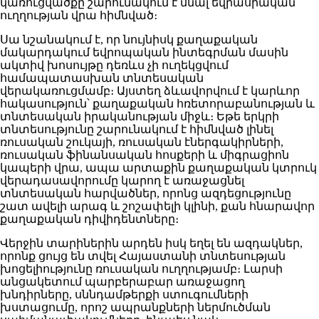
կառուցվածքը շարունակում է մնալ եվրասիական
ուղղության վրա հիմնված։
Սա նշանակում է, որ նույնիսկ քաղաքական
մակարդակում եվրոպական ինտեգրման մասին
ակտիվ խոսույթը դեռևս չի ուղեկցվում
համապատասխան տնտեսական
վերակառուցմամբ։ Այստեղ ձևավորվում է կարևոր
հակասություն՝ քաղաքական հռետորաբանության և
տնտեսական իրականության միջև։ Եթե երկրի
տնտեսությունը շարունակում է հիմնված լինել
ռուսական շուկայի, ռուսական էներգակիրների,
ռուսական ֆինանսական հոսքերի և միգրացիոն
կապերի վրա, ապա արտաքին քաղաքական կտրուկ
վերադասավորումը կարող է առաջացնել
տնտեսական հարվածներ, որոնց ազդեցությունը
շատ ավելի արագ և շոշափելի կլինի, քան հնարավոր
քաղաքական դիվիդենտները։
Վերջին տարիներին արդեն իսկ եղել են ազդակներ,
որոնք ցույց են տվել Հայաստանի տնտեսության
խոցելիությունը ռուսական ուղղությամբ։ Լարսի
անցակետում պարբերաբար առաջացող
խնդիրները, սննդամթերքի ստուգումների
խստացումը, որոշ ապրանքների ներմուծման