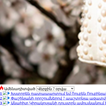
Ամենադիտված
1
Խստորեն դատապարտում եմ Ռուբեն Ռուբինյանի
2
Փաշինյանի որոշումներով 7 պաշտոնյա ազատվ
3
Անահիտ Կիրակոսյանի դուստրն ամուսնանում 