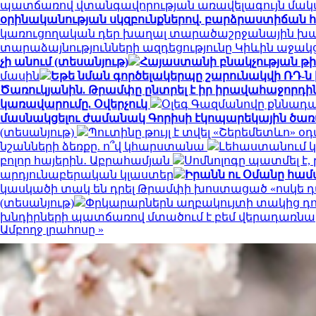
պատճառով վտանգավորության առավելագույն մակ
օրինականության սկզբունքներով. բարձրաստիճան 
կառուցողական դեր խաղալ տարածաշրջանային խաղա
տարաձայնությունների ազդեցությունը Կիևին աջակ
չի անում (տեսանյութ)
Հայաստանի բնակչության թիվ
մասին
Եթե նման գործելակերպը շարունակվի ՌԴ-ն
Ծառուկյանին. Թրամփը ընտրել է իր իրավահաջորդին
կառավարումը. Օվերչուկ
Օլեգ Գազմանովը քննադ
մասնակցելու ժամանակ Գորիսի էկոպարեկային ծառ
(տեսանյութ)
Պուտինը թույլ է տվել «Շերեմետևո
նշանների ձեռքը. ո՞վ կհարստանա
Լեհաստանում 
բոլոր հայերին․ Աբրահամյան
Սոմնոլոգը պատմել է,
արդյունաբերական կլաստեր
Իրանն ու Օմանը համա
կասկածի տակ են դրել Թրամփի խոստացած «ոսկե 
(տեսանյութ)
Փրկարարներն աղբակույտի տակից դու
խնդիրների պատճառով մտածում է բեմ վերադառնա
Ամբողջ լրահոսը »