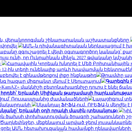
ն, վերանորոգման շինարարական աշխատանքները
ավորվել
ԱՄՆ-ն դիվանագիտական ներկայացում է խ
աբանը զգուշացրել է վեյփ օգտագործող կանանց՝ քա
հույս ունի, որ Ուկրաինան մինչև 2027 թվականը կմ
ն
Հարավային Կորեան խնդրել է Մեծ Բրիտանիային 
 12-ին տեղի ունենալիք արևի խավարման էլեկտրաէ
երվել է զինամթերքով լիքը ինքնաթիռ
Թրամփը պա
ինգ հազար միգրանտ մնում է Սեուտայում
Գարեգին 
KamAZ» մակնիշի բետոնախառնիչը դուրս է եկել ճան
 հրդեհ՝ Երևանի Սիլիկյան թաղամասի հարևանությա
 թվում՝ Ռուսաստանից ժամանածների
Լայպցիգում տե
ն մակարդակի
Սկանդալ ՖԻՖԱ-ում․ ՈՒԵՖԱ-ն մերժել 
նյանը՝ Երևանի օդի որակի մասին (տեսանյութ)
Կի
յին ծախսի փոխհատուցման ծրագրի շահառուների շ
Ծաղկեփնջեր, մեքենայում արված ջերմ լուսանկարներ.
ցրել ԱՄՆ հետախուզական համայնքի ղեկավարների