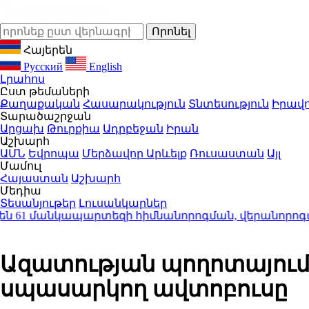
Հայերեն
Русский
English
Լրահոս
Ըստ թեմաների
Քաղաքական
Հասարակություն
Տնտեսություն
Իրավո
Տարածաշրջան
Արցախ
Թուրքիա
Ադրբեջան
Իրան
Աշխարհ
ԱՄՆ
Եվրոպա
Մերձավոր Արևելք
Ռուսաստան
Այլ
Մամուլ
Հայաստան
Աշխարհ
Մեդիա
Տեսանյութեր
Լուսանկարներ
կապարտեզի հիմնանորոգման, վերանորոգման շի
Ազատության պողոտայում բախ
սպասարկող ավտոբուսը