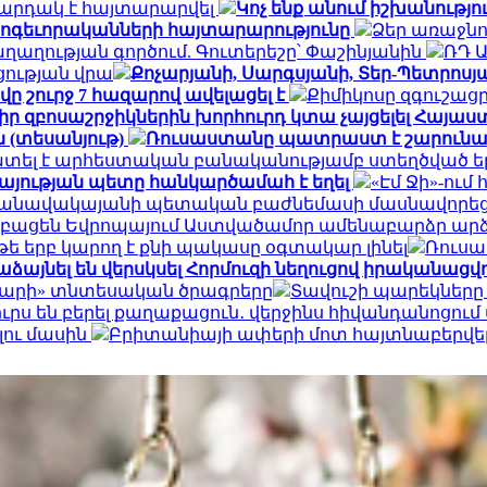
արդակ է հայտարարվել
Կոչ ենք անում իշխանությ
հոգեւորականների հայտարարությունը
Ձեր առաջնո
ղության գործում. Գուտերեշը՝ Փաշինյանին
ՌԴ 
ցության վրա
Քոչարյանի, Սարգսյանի, Տեր-Պետրոսյան
ը շուրջ 7 հազարով ավելացել է
Քիմիկոսը զգուշացր
 իր զբոսաշրջիկներին խորհուրդ կտա չայցելել Հայ
 (տեսանյութ)
Ռուսաստանը պատրաստ է շարունակ
ատել է արհեստական բանականությամբ ստեղծված ե
այության պետը հանկարծամահ է եղել
«Էմ Ջի»-ու
» օդանավակայանի պետական բաժնեմասի մասնավորեց
կբացեն Եվրոպայում Աստվածամոր ամենաբարձր ար
 թե երբ կարող է քնի պակասը օգտակար լինել
Ռուսա
ձայնել են վերսկսել Հորմուզի նեղուցով իրականացվող
դարի» տնտեսական ծրագրերը
Տավուշի պարեկները
րս են բերել քաղաքացուն․ վերջինս հիվանդանոցում
լու մասին
Բրիտանիայի ափերի մոտ հայտնաբերվել է