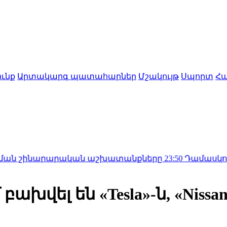
ւնք
Արտակարգ պատահարներ
Մշակույթ
Սպորտ
Հա
նարարական աշխատանքները
23:50
Դամասկոսի արվարձան
վել են «Tesla»-ն, «Nissan