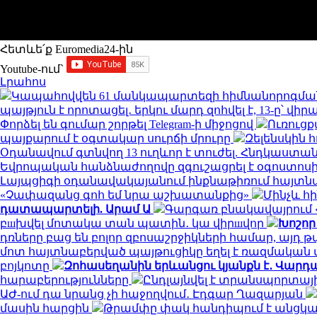
Հետևե՛ք Euromedia24-ին
Youtube-ում`
Լրահոս
Կապահովվեն 61 մանկապարտեզի հիմնանորոգմա
պայթյուն է որոտացել․ երկու մարդ զոհվել է, 13-ը՝ վիր
Փորձել են գումար շորթել Telegram-ի միջոցով
Ուռուցք
պայքարում է օգտակար սուրճի մրուրը
Զելենսկին 
Օդանավում գտնվող 13 ուղևոր է տուժել. Հնդկաստա
Եվրոպական հանձնաժողովը զգուշացրել է օգոստոսի
Լայպցիգի օդանավակայանում ինքնաթիռում հայտնաբ
«Չափազանց գոհ եմ նրա աշխատանքից»
Մինչև հ
դատապարտելի. Արամ Ա
Գարգառ բնակավայրում «
բшխվել մոտակա տան պատին․ կա վիրшվոր
Խոշոր
դռները բաց են բոլոր զբոսաշրջիկների համար, այդ
մոտ հայտնաբերված պայթուցիկը եղել է ռազմակա
բոյկոտը
Զոհասեղանին երևանցու կյանքն է․ Վարդա
հարաբերությունները
Ընդլայնվել է տրանսպորտա
ԱԺ-ում դա նրանց չի հաջողվում․ Էդգար Ղազարյան
մասին հարցին
Թրամփը փակ հանդիպում է անցկա