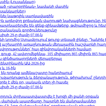
ասին (Լուսանկար)
ացած «տարօրինակ» նամակի մասին
ւսանկարներ)
պանել կաթոլիկ սարկավագին
ո»-ին առնչվող քրեական վարույթի նախաքննությունը. ի
 հայտնաբերվել են զենք-զինամթերք, թմրամիջոց և հ
անական գործունեությունը
ւլիսի 29-ը ժամը 07.00-ն
 կողմից Ստամբուլում թուրք տեսած լինելը. Դանիել
աշխարհի առաջնության մեդալային հաշվարկի հաղ
ավորություններ՝ հայ զինվորականների համար
ւյք, 42 ավտոմեքենա, 105 միլիարդ 865 միլիոն 865 հ
 զինծառայողների վերաբերյալ
ենտինային ԱԱ-2026-ից
 և 16-ին
 են դրանք ամենաշատը հանդիպում
ւզարկություն և ձերբակալություն․ թիրախում՝ ընդդ
լ է մեկ օր, սակայն տեղ չի հասել
ւլիսի 29-ը ժամը 07.00-ն
րդուն փոխպատվաստվել է խոզի մի քանի օրգան
նի մահվան պատճառը. հայտնի են մանրամասներ
ում է. նոր մանրամասներ՝ ողբերգական դեպքից