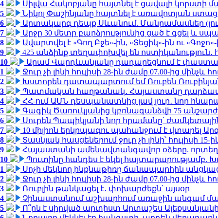
4
Սիլվա Հակոբյանը հայտնել է ցավալի կորստի մ
5
Նիկոլ Փաշինյանը հայտնել է առավոտյան ստ
6
Արտակարգ դեպք Սևանում. Մանրամասներ (լո
7
Արջը 30 մետր բարձրությունից ցած է գցել և ս
8
Ավարտվել է «Գող Բջե»-ին, «Տեցիկ»-ին ու «Գոջ
9
425 անձինք տեղափոխվել են ոստիկանություն․
10
Արամ Վարդևանյանը դադարեցնում է փաստաբ
1
Ջուր չի լինի հուլիսի 28-ին ժամը 07.00-ից մինչև հո
2
Խստորեն դատապարտում եմ Ռուբեն Ռուբինյանի
3
Պատմական հաղթանակ․ Հայաստանը դարձավ 
4
ՀՀ-ում ԱՄՆ դեսպանատնից լավ լուր․ նոր հնար
5
Գագիկ Ծառուկյանից կբռնագանձվի 75 անշարժ գո
6
Սուրեն Պապիկյանի նոր հրամանը՝ ժամկետային
7
10 միլիոն երկրպագու պահանջում է վտարել Արգ
8
Տասնյակ հասցեներում ջուր չի լինի՝ հուլիսի 15-ին
9
Հայաստանի ամենավտանգավոր օձերը. որտեղ
10
Պուտինը հանդես է եկել հայտարարությամբ. Խո
1
Սոչի մեկնող ինքնաթիռը ճանապարհին անցկացրե
2
Ջուր չի լինի հուլիսի 28-ին ժամը 07.00-ից մինչև հո
3
Ռուբլին թանկացել է․ փոխարժեքն՝ այսօր
4
Չինաստանում աշխարհում առաջին անգամ մա
5
Ո՞րն է սիրված արտիստ Արտաշես Ալեքսանյա
6
Նորայրը մեկնել էր հանգստի, արդեն վերադառն