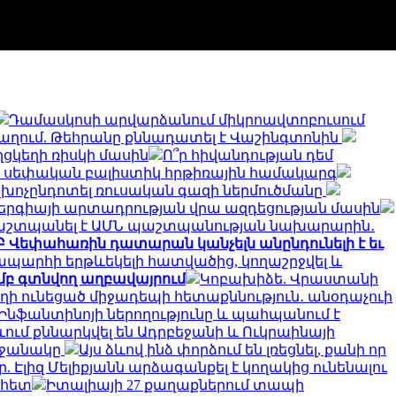
Դամասկոսի արվարձանում միկրոավտոբուսում
աղում. Թեհրանը քննադատել է Վաշինգտոնին
ղցկեղի ռիսկի մասին
Ո՞ր հիվանդության դեմ
շակի սեփական բալիստիկ հրթիռային համակարգ
չխոչընդոտել ռուսական գազի ներմուծմանը
ներգիայի արտադրության վրա ազդեցության մասին
շտպանել է ԱՄՆ պաշտպանության նախարարին․
Բ Վեփահառին դատարան կանչելն անընդունելի է եւ
ապարհի երթևեկելի հատվածից, կողաշրջվել և
մբ գտնվող աղբավայրում
Կոբախիձե. Վրաստանի
ղի ունեցած միջադեպի հետաքննություն․ անօդաչուի
է Ինֆանտինոյի ներողությունը և պահպանում է
ևում քննարկվել են Ադրբեջանի և Ուկրաինայի
րջանակը
Այս ձևով ինձ փորձում են լռեցնել, քանի որ
 Էլիզ Մելիքյանն արձագանքել է կողակից ունենալու
 հետ
Իտալիայի 27 քաղաքներում տապի