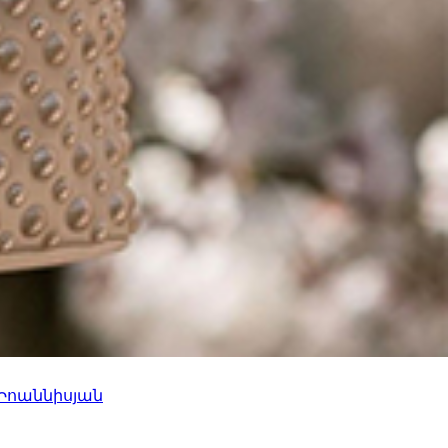
 Իոաննիսյան