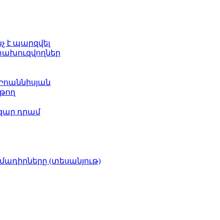
նչ է պարզվել
ետախուզվողներ
 Իոաննիսյան
թող
ազար դրամ
իմադիրները (տեսանյութ)