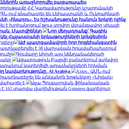
ուններին առաջնորդվել բացառապես
րդությամբ ՀՀ Կառավարությունը կշարունակի
ԱԳՆ-ում գնահատել են Լեհաստանի և Ուկրաինայի
ի «ինադու». էս իշխանությունը հանուն երկրի ոչինչ
ել է խոհանոցում թույլ տրվող վտանգավոր սխալի
աստան. Մատվիենկո
Նոր մեղադրանք՝ Գագիկ
ել Հայաստանի երկաթուղիների կոնցեսիոն
րգերը
ԱԺ պատգամավորի հոր հոգեհանգստին
մ հայտնաբերվել է 38 վարչական իրավախախտում
ումը
Գումարը կհոսի այս կենդանակերպի
ձանը
Ազատություն Բաքվի բանտերում գտնվող
ստանում կստեղծվի ադամանդների հղկման
 նավարկությունը․ Al Arabiya
Axios․ ԱՄՆ-ում
 հայտնաբերել են անկանոն երթևեկող «Նիվան»
 մահացել է
Ալլա Պուգաչովան ֆինանսական
 162 տարվա վաղեմության Guinness գարեջուր