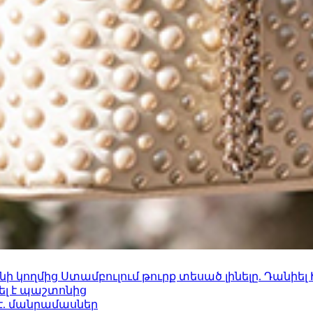
 կողմից Ստամբուլում թուրք տեսած լինելը. Դանիել
ել է պաշտոնից
է. մանրամասներ