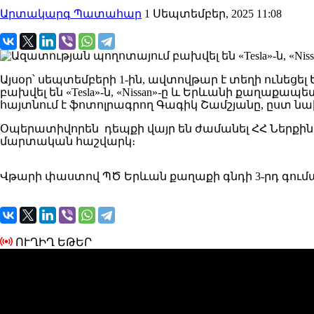
Արտակարգ Պատահար
1 Սեպտեմբեր, 2025 11:08
Այսօր՝ սեպտեմբերի 1-ին, ավտովթար է տեղի ունեցե
բախվել են «Tesla»-ն, «Nissan»-ը և Երևանի քաղաք
հայտնում է ֆոտոլրագրող Գագիկ Շամշյանը, ըստ 
Օպերատիվորեն դեպքի վայր են ժամանել ՀՀ Ներքի
մարտական հաշվարկ։
Վթարի փաստով ՊԾ Երևան քաղաքի գնդի 3-րդ գումա
ՈՒՂԻՂ ԵԹԵՐ