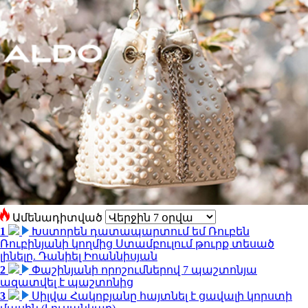
Ամենադիտված
1
Խստորեն դատապարտում եմ Ռուբեն
Ռուբինյանի կողմից Ստամբուլում թուրք տեսած
լինելը. Դանիել Իոաննիսյան
2
Փաշինյանի որոշումներով 7 պաշտոնյա
ազատվել է պաշտոնից
3
Սիլվա Հակոբյանը հայտնել է ցավալի կորստի