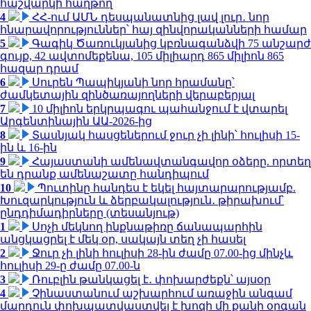
հաշվարկի հաղթող
4
ՀՀ-ում ԱՄՆ դեսպանատնից լավ լուր․ նոր
հնարավորություններ՝ հայ զինվորականների համար
5
Գագիկ Ծառուկյանից կբռնագանձվի 75 անշարժ
գույք, 42 ավտոմեքենա, 105 միլիարդ 865 միլիոն 865
հազար դրամ
6
Սուրեն Պապիկյանի նոր հրամանը՝
ժամկետային զինծառայողների վերաբերյալ
7
10 միլիոն երկրպագու պահանջում է վտարել
Արգենտինային ԱԱ-2026-ից
8
Տասնյակ հասցեներում ջուր չի լինի՝ հուլիսի 15-
ին և 16-ին
9
Հայաստանի ամենավտանգավոր օձերը. որտեղ
են դրանք ամենաշատը հանդիպում
10
Պուտինը հանդես է եկել հայտարարությամբ.
Խուզարկություն և ձերբակալություն․ թիրախում՝
ընդդիմադիրները (տեսանյութ)
1
Սոչի մեկնող ինքնաթիռը ճանապարհին
անցկացրել է մեկ օր, սակայն տեղ չի հասել
2
Ջուր չի լինի հուլիսի 28-ին ժամը 07.00-ից մինչև
հուլիսի 29-ը ժամը 07.00-ն
3
Ռուբլին թանկացել է․ փոխարժեքն՝ այսօր
4
Չինաստանում աշխարհում առաջին անգամ
մարդուն փոխպատվաստվել է խոզի մի քանի օրգան