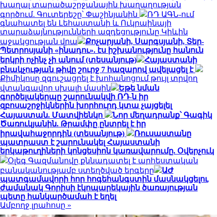
խաղալ տարածաշրջանային խաղաղության
գործում. Գուտերեշը՝ Փաշինյանին
ՌԴ ԱԳՆ-ում
գնահատել են Լեհաստանի և Ուկրաինայի
տարաձայնությունների ազդեցությունը Կիևին
աջակցության վրա
Քոչարյանի, Սարգսյանի, Տեր-
Պետրոսյանի «ինադու». էս իշխանությունը հանուն
երկրի ոչինչ չի անում (տեսանյութ)
Հայաստանի
բնակչության թիվը շուրջ 7 հազարով ավելացել է
Քիմիկոսը զգուշացրել է խոհանոցում թույլ տրվող
վտանգավոր սխալի մասին
Եթե նման
գործելակերպը շարունակվի ՌԴ-ն իր
զբոսաշրջիկներին խորհուրդ կտա չայցելել
Հայաստան. Մատվիենկո
Նոր մեղադրանք՝ Գագիկ
Ծառուկյանին. Թրամփը ընտրել է իր
իրավահաջորդին (տեսանյութ)
Ռուսաստանը
պատրաստ է շարունակել Հայաստանի
երկաթուղիների կոնցեսիոն կառավարումը. Օվերչուկ
Օլեգ Գազմանովը քննադատել է արհեստական
բանականությամբ ստեղծված երգերը
ԱԺ
պատգամավորի հոր հոգեհանգստին մասնակցելու
ժամանակ Գորիսի էկոպարեկային ծառայության
պետը հանկարծամահ է եղել
Ամբողջ լրահոսը »