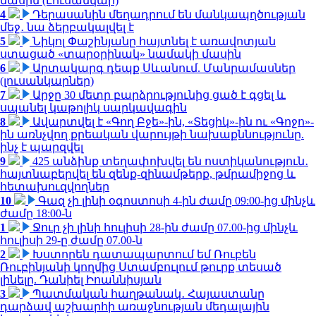
մասին (Լուսանկար)
4
Դերասանին մեղադրում են մանկապղծության
մեջ․ նա ձերբակալվել է
5
Նիկոլ Փաշինյանը հայտնել է առավոտյան
ստացած «տարօրինակ» նամակի մասին
6
Արտակարգ դեպք Սևանում. Մանրամասներ
(լուսանկարներ)
7
Արջը 30 մետր բարձրությունից ցած է գցել և
սպանել կաթոլիկ սարկավագին
8
Ավարտվել է «Գող Բջե»-ին, «Տեցիկ»-ին ու «Գոջո»-
ին առնչվող քրեական վարույթի նախաքննությունը.
ինչ է պարզվել
9
425 անձինք տեղափոխվել են ոստիկանություն․
հայտնաբերվել են զենք-զինամթերք, թմրամիջոց և
հետախուզվողներ
10
Գազ չի լինի օգոստոսի 4-ին ժամը 09:00-ից մինչև
ժամը 18:00-ն
1
Ջուր չի լինի հուլիսի 28-ին ժամը 07.00-ից մինչև
հուլիսի 29-ը ժամը 07.00-ն
2
Խստորեն դատապարտում եմ Ռուբեն
Ռուբինյանի կողմից Ստամբուլում թուրք տեսած
լինելը. Դանիել Իոաննիսյան
3
Պատմական հաղթանակ․ Հայաստանը
դարձավ աշխարհի առաջնության մեդալային