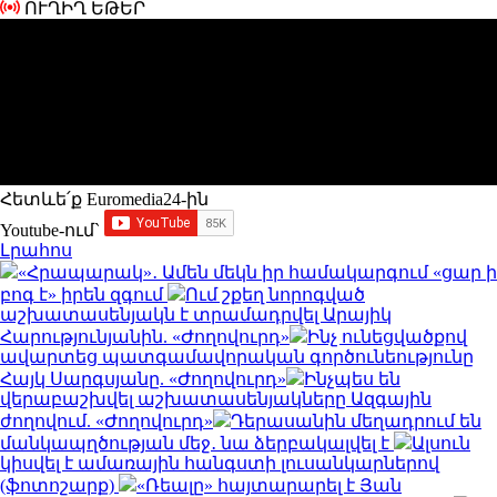
ՈՒՂԻՂ ԵԹԵՐ
Հետևե՛ք Euromedia24-ին
Youtube-ում`
Լրահոս
«Հրապարակ»․ Ամեն մեկն իր համակարգում «ցար ի
բոգ է» իրեն զգում
Ում շքեղ նորոգված
աշխատասենյակն է տրամադրվել Արայիկ
Հարությունյանին. «Ժողովուրդ»
Ինչ ունեցվածքով
ավարտեց պատգամավորական գործունեությունը
Հայկ Սարգսյանը. «Ժողովուրդ»
Ինչպես են
վերաբաշխվել աշխատասենյակները Ազգային
ժողովում. «Ժողովուրդ»
Դերասանին մեղադրում են
մանկապղծության մեջ․ նա ձերբակալվել է
Ալսուն
կիսվել է ամառային հանգստի լուսանկարներով
(ֆոտոշարք)
«Ռեալը» հայտարարել է Յան