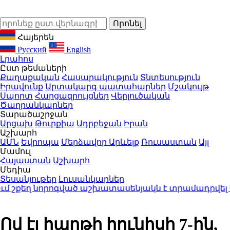
Հայերեն
Русский
English
Լրահոս
Ըստ թեմաների
Քաղաքական
Հասարակություն
Տնտեսություն
Իրավունք
Արտակարգ պատահարներ
Մշակույթ
Սպորտ
Հարցազրույցներ
Վերլուծական
Ծաղրանկարներ
Տարածաշրջան
Արցախ
Թուրքիա
Ադրբեջան
Իրան
Աշխարհ
ԱՄՆ
Եվրոպա
Մերձավոր Արևելք
Ռուսաստան
Այլ
Մամուլ
Հայաստան
Աշխարհ
Մեդիա
Տեսանյութեր
Լուսանկարներ
շքեղ նորոգված աշխատասենյակն է տրամադրվել Արայ
Ով էլ հաղթի հունիսի 7-ին,