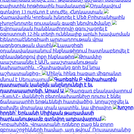
բալիստիկ հրթիռային համակարգ
Օդանավում
գտնվող 13 ուղևոր է տուժել. Հնդկաստան
Հարավային Կորեան խնդրել է Մեծ Բրիտանիային
չխոչընդոտել ռուսական գազի ներմուծմանը
Եվրոպական հանձնաժողովը զգուշացրել է
օգոստոսի 12-ին տեղի ունենալիք արևի խավարման
էլեկտրաէներգիայի արտադրության վրա
ազդեցության մասին
Լայպցիգի
օդանավակայանում ինքնաթիռում հայտնաբերվել է
զինամթերքով լիքը ինքնաթիռ
Թրամփը
պաշտպանել է ԱՄՆ պաշտպանության
նախարարին․ «Չափազանց գոհ եմ նրա
աշխատանքից»
Մինչև հինգ հազար միգրանտ
մնում է Սեուտայում
Գարեգին Բ Վեփահառին
դատարան կանչելն անընդունելի է եւ
դատապարտելի. Արամ Ա
Գարգառ բնակավայրում
«KamAZ» մակնիշի բետոնախառնիչը դուրս է եկել
ճանապարհի երթևեկելի հատվածից, կողաշրջվել և
բшխվել մոտակա տան պատին․ կա վիրшվոր
Խոշոր
հրդեհ՝ Երևանի Սիլիկյան թաղամասի
հարևանությամբ գտնվող աղբավայրում
Կոբախիձե. Վրաստանի դռները բաց են բոլոր
զբոսաշրջիկների համար, այդ թվում՝ Ռուսաստանից