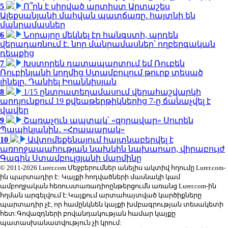
5
Ո՞րն է սիրված արտիստ Արտաշես
Ալեքսանյանի մահվան պատճառը. հայտնի են
մանրամասներ
6
Նորայրը մեկնել էր հանգստի, արդեն
վերադառնում է. նոր մանրամասներ՝ ողբերգական
դեպքից
7
Խստորեն դատապարտում եմ Ռուբեն
Ռուբինյանի կողմից Ստամբուլում թուրք տեսած
լինելը. Դանիել Իոաննիսյան
8
1/15 ընտրատեղամասում վերահաշվարկի
արդյունքում 19 քվեաթերթիկներից 7-ը ճանաչվել է
վավեր
9
Շառաչուն ապտակ՝ «զորավար» Սուրեն
Պապիկյանին․ «Հրապարակ»
10
Ավտոմեքենայում հայտնաբերվել է
առողջապահության նախկին նախարար, վիրաբույժ
Գագիկ Ստամբուլցյանի մարմինը
© 2011-2026 Lurer.com Մեջբերումներ անելիս ակտիվ հղումը Lurer.com-
ին պարտադիր է: Կայքի հոդվածների մասնակի կամ
ամբողջական հեռուստառադիոընթերցումն առանց Lurer.com-ին
հղման արգելվում է:Կայքում արտահայտված կարծիքները
պարտադիր չէ, որ համընկնեն կայքի խմբագրության տեսակետի
հետ:Գովազդների բովանդակության համար կայքը
պատասխանատվություն չի կրում: