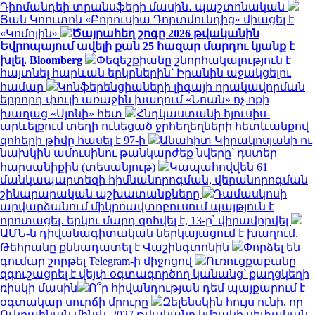
Դիոմանդեի տրանսֆերի մասին․ պաշտոնական
Յան Կոուտոն «Բորուսիա Դորտմունդից» միացել է
«Կոմոյին»
Ծայրահեղ շոգը 2026 թվականին
Եվրոպայում ավելի քան 25 հազար մարդու կյանք է
խլել. Bloomberg
Փեզեշքիանը շնորհակալություն է
հայտնել հարևան երկրներին՝ Իրանին աջակցելու
համար
Կոնֆերենցիաների լիգայի որակավորման
երրորդ փուլի առաջին խաղում «Նոան» ոչ-ոքի
խաղաց «Սյոնի» հետ
Հնդկաստանի հյուսիս-
արևելքում տեղի ունեցած ջրհեղեղների հետևանքով
զոհերի թիվը հասել է 97-ի
Անահիտ Կիրակոսյանի ու
նախկին ամուսինու թանկարժեք նվերը՝ դստեր
հարսանիքին (տեսանյութ)
Կապահովվեն 61
մանկապարտեզի հիմնանորոգման, վերանորոգման
շինարարական աշխատանքները
Դամասկոսի
արվարձանում միկրոավտոբուսում պայթյուն է
որոտացել․ երկու մարդ զոհվել է, 13-ը՝ վիրավորվել
ԱՄՆ-ն դիվանագիտական ներկայացում է խաղում.
Թեհրանը քննադատել է Վաշինգտոնին
Փորձել են
գումար շորթել Telegram-ի միջոցով
Ուռուցքաբանը
զգուշացրել է վեյփ օգտագործող կանանց՝ քաղցկեղի
ռիսկի մասին
Ո՞ր հիվանդության դեմ պայքարում է
օգտակար սուրճի մրուրը
Զելենսկին հույս ունի, որ
Ուկրաինան մինչև 2027 թվականը կմշակի սեփական