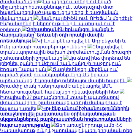
ժամանածների
Լայպցիգում տեղի ունեցած
միջադեպի հետաքննություն․ անօդաչուի մոտ
հայտնաբերված պայթուցիկը եղել է ռազմական
մակարդակի
Սկանդալ ՖԻՖԱ-ում․ ՈՒԵՖԱ-ն մերժել է
Ինֆանտինոյի ներողությունը և պահպանում է
բոյկոտը
Զոհասեղանին երևանցու կյանքն է․
Վարդանյանը՝ Երևանի օդի որակի մասին
(տեսանյութ)
Կիևում քննարկվել են Ադրբեջանի և
Ուկրաինայի հարաբերությունները
Ընդլայնվել է
տրանսպորտային ծախսի փոխհատուցման ծրագրի
շահառուների շրջանակը
Այս ձևով ինձ փորձում են
լռեցնել, քանի որ ԱԺ-ում դա նրանց չի հաջողվում․
Էդգար Ղազարյան
Ծաղկեփնջեր, մեքենայում
արված ջերմ լուսանկարներ. Էլիզ Մելիքյանն
արձագանքել է կողակից ունենալու մասին հարցին
Թրամփը փակ հանդիպում է անցկացրել ԱՄՆ
հետախուզական համայնքի ղեկավարների հետ
Իտալիայի 27 քաղաքներում տապի պատճառով
վտանգավորության առավելագույն մակարդակ է
հայտարարվել
Կոչ ենք անում իշխանություններին
առաջնորդվել բացառապես օրինականության
սկզբունքներով. բարձրաստիճան հոգեւորականների
հայտարարությունը
Ձեր առաջնորդությամբ ՀՀ
Կառավարությունը կշարունակի կառուցողական դեր