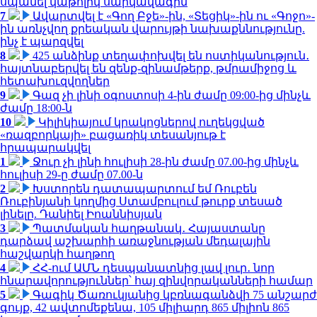
սպանել կաթոլիկ սարկավագին
7
Ավարտվել է «Գող Բջե»-ին, «Տեցիկ»-ին ու «Գոջո»-
ին առնչվող քրեական վարույթի նախաքննությունը.
ինչ է պարզվել
8
425 անձինք տեղափոխվել են ոստիկանություն․
հայտնաբերվել են զենք-զինամթերք, թմրամիջոց և
հետախուզվողներ
9
Գազ չի լինի օգոստոսի 4-ին ժամը 09:00-ից մինչև
ժամը 18:00-ն
10
Կիլիկիայում կրակոցներով ուղեկցված
«ռազբորկայի» բացառիկ տեսանյութ է
հրապարակվել
1
Ջուր չի լինի հուլիսի 28-ին ժամը 07.00-ից մինչև
հուլիսի 29-ը ժամը 07.00-ն
2
Խստորեն դատապարտում եմ Ռուբեն
Ռուբինյանի կողմից Ստամբուլում թուրք տեսած
լինելը. Դանիել Իոաննիսյան
3
Պատմական հաղթանակ․ Հայաստանը
դարձավ աշխարհի առաջնության մեդալային
հաշվարկի հաղթող
4
ՀՀ-ում ԱՄՆ դեսպանատնից լավ լուր․ նոր
հնարավորություններ՝ հայ զինվորականների համար
5
Գագիկ Ծառուկյանից կբռնագանձվի 75 անշարժ
գույք, 42 ավտոմեքենա, 105 միլիարդ 865 միլիոն 865