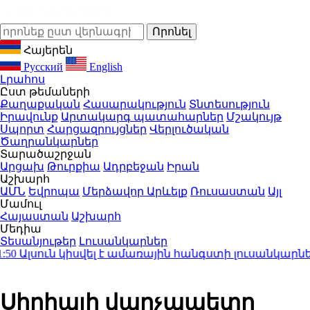
Հայերեն
Русский
English
Լրահոս
Ըստ թեմաների
Քաղաքական
Հասարակություն
Տնտեսություն
Իրավունք
Արտակարգ պատահարներ
Մշակույթ
Սպորտ
Հարցազրույցներ
Վերլուծական
Ծաղրանկարներ
Տարածաշրջան
Արցախ
Թուրքիա
Ադրբեջան
Իրան
Աշխարհ
ԱՄՆ
Եվրոպա
Մերձավոր Արևելք
Ռուսաստան
Այլ
Մամուլ
Հայաստան
Աշխարհ
Մեդիա
Տեսանյութեր
Լուսանկարներ
լսուն կիսվել է ամառային հանգստի լուսանկարներո
Սիրիայի վարչապետը