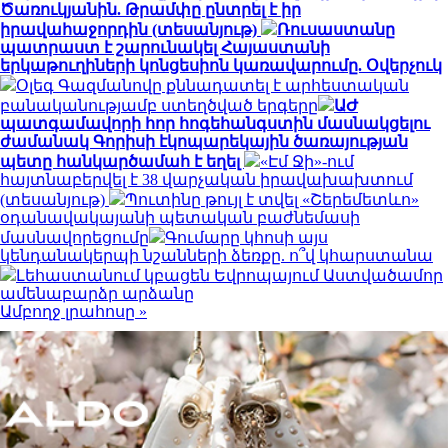
Ծառուկյանին. Թրամփը ընտրել է իր
իրավահաջորդին (տեսանյութ)
Ռուսաստանը
պատրաստ է շարունակել Հայաստանի
երկաթուղիների կոնցեսիոն կառավարումը. Օվերչուկ
Օլեգ Գազմանովը քննադատել է արհեստական
բանականությամբ ստեղծված երգերը
ԱԺ
պատգամավորի հոր հոգեհանգստին մասնակցելու
ժամանակ Գորիսի էկոպարեկային ծառայության
պետը հանկարծամահ է եղել
«Էմ Ջի»-ում
հայտնաբերվել է 38 վարչական իրավախախտում
(տեսանյութ)
Պուտինը թույլ է տվել «Շերեմետևո»
օդանավակայանի պետական բաժնեմասի
մասնավորեցումը
Գումարը կհոսի այս
կենդանակերպի նշանների ձեռքը. ո՞վ կհարստանա
Լեհաստանում կբացեն Եվրոպայում Աստվածամոր
ամենաբարձր արձանը
Ամբողջ լրահոսը »