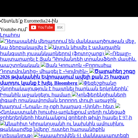
Հետևե՛ք Euromedia24-ին
Youtube-ում`
Լրահոս
Դերասանին մեղադրում են մանկապղծության մեջ․
նա ձերբակալվել է
Ալսուն կիսվել է ամառային
հանգստի լուսանկարներով (ֆոտոշարք)
«Ռեալը»
հայտարարել է Յան Դիոմանդեի տրանսֆերի մասին․
պաշտոնական
Յան Կոուտոն «Բորուսիա
Դորտմունդից» միացել է «Կոմոյին»
Ծայրահեղ շոգը
2026 թվականին Եվրոպայում ավելի քան 25 հազար
մարդու կյանք է խլել. Bloomberg
Փեզեշքիանը
շնորհակալություն է հայտնել հարևան երկրներին՝
Իրանին աջակցելու համար
Կոնֆերենցիաների
լիգայի որակավորման երրորդ փուլի առաջին
խաղում «Նոան» ոչ-ոքի խաղաց «Սյոնի» հետ
Հնդկաստանի հյուսիս-արևելքում տեղի ունեցած
ջրհեղեղների հետևանքով զոհերի թիվը հասել է 97-ի
Անահիտ Կիրակոսյանի ու նախկին ամուսինու
թանկարժեք նվերը՝ դստեր հարսանիքին
(տեսանյութ)
Կապահովվեն 61 մանկապարտեզի