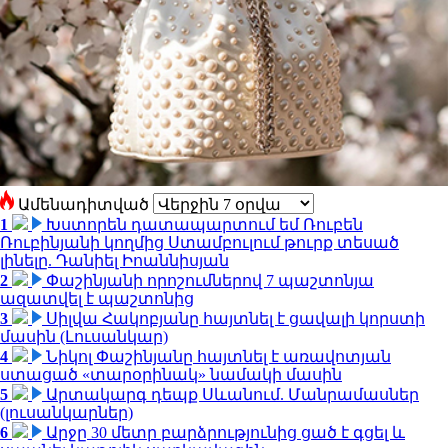
Ամենադիտված
1
Խստորեն դատապարտում եմ Ռուբեն
Ռուբինյանի կողմից Ստամբուլում թուրք տեսած
լինելը. Դանիել Իոաննիսյան
2
Փաշինյանի որոշումներով 7 պաշտոնյա
ազատվել է պաշտոնից
3
Սիլվա Հակոբյանը հայտնել է ցավալի կորստի
մասին (Լուսանկար)
4
Նիկոլ Փաշինյանը հայտնել է առավոտյան
ստացած «տարօրինակ» նամակի մասին
5
Արտակարգ դեպք Սևանում. Մանրամասներ
(լուսանկարներ)
6
Արջը 30 մետր բարձրությունից ցած է գցել և