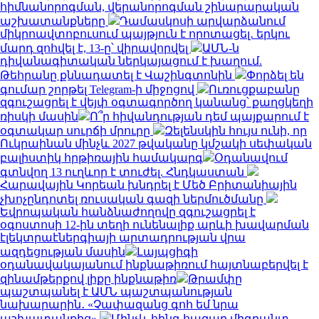
հիմնանորոգման, վերանորոգման շինարարական
աշխատանքները
Դամասկոսի արվարձանում
միկրոավտոբուսում պայթյուն է որոտացել․ երկու
մարդ զոհվել է, 13-ը՝ վիրավորվել
ԱՄՆ-ն
դիվանագիտական ներկայացում է խաղում.
Թեհրանը քննադատել է Վաշինգտոնին
Փորձել են
գումար շորթել Telegram-ի միջոցով
Ուռուցքաբանը
զգուշացրել է վեյփ օգտագործող կանանց՝ քաղցկեղի
ռիսկի մասին
Ո՞ր հիվանդության դեմ պայքարում է
օգտակար սուրճի մրուրը
Զելենսկին հույս ունի, որ
Ուկրաինան մինչև 2027 թվականը կմշակի սեփական
բալիստիկ հրթիռային համակարգ
Օդանավում
գտնվող 13 ուղևոր է տուժել. Հնդկաստան
Հարավային Կորեան խնդրել է Մեծ Բրիտանիային
չխոչընդոտել ռուսական գազի ներմուծմանը
Եվրոպական հանձնաժողովը զգուշացրել է
օգոստոսի 12-ին տեղի ունենալիք արևի խավարման
էլեկտրաէներգիայի արտադրության վրա
ազդեցության մասին
Լայպցիգի
օդանավակայանում ինքնաթիռում հայտնաբերվել է
զինամթերքով լիքը ինքնաթիռ
Թրամփը
պաշտպանել է ԱՄՆ պաշտպանության
նախարարին․ «Չափազանց գոհ եմ նրա
աշխատանքից»
Մինչև հինգ հազար միգրանտ