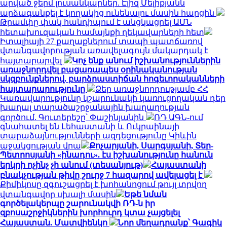
արված ջերմ լուսանկարներ. Էլիզ Մելիքյանն
արձագանքել է կողակից ունենալու մասին հարցին
Թրամփը փակ հանդիպում է անցկացրել ԱՄՆ
հետախուզական համայնքի ղեկավարների հետ
Իտալիայի 27 քաղաքներում տապի պատճառով
վտանգավորության առավելագույն մակարդակ է
հայտարարվել
Կոչ ենք անում իշխանություններին
առաջնորդվել բացառապես օրինականության
սկզբունքներով. բարձրաստիճան հոգեւորականների
հայտարարությունը
Ձեր առաջնորդությամբ ՀՀ
Կառավարությունը կշարունակի կառուցողական դեր
խաղալ տարածաշրջանային խաղաղության
գործում. Գուտերեշը՝ Փաշինյանին
ՌԴ ԱԳՆ-ում
գնահատել են Լեհաստանի և Ուկրաինայի
տարաձայնությունների ազդեցությունը Կիևին
աջակցության վրա
Քոչարյանի, Սարգսյանի, Տեր-
Պետրոսյանի «ինադու». էս իշխանությունը հանուն
երկրի ոչինչ չի անում (տեսանյութ)
Հայաստանի
բնակչության թիվը շուրջ 7 հազարով ավելացել է
Քիմիկոսը զգուշացրել է խոհանոցում թույլ տրվող
վտանգավոր սխալի մասին
Եթե նման
գործելակերպը շարունակվի ՌԴ-ն իր
զբոսաշրջիկներին խորհուրդ կտա չայցելել
Հայաստան. Մատվիենկո
Նոր մեղադրանք՝ Գագիկ