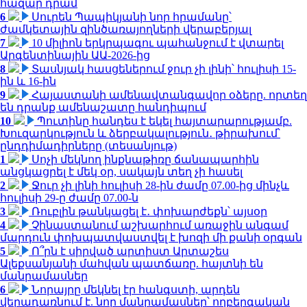
հազար դրամ
6
Սուրեն Պապիկյանի նոր հրամանը՝
ժամկետային զինծառայողների վերաբերյալ
7
10 միլիոն երկրպագու պահանջում է վտարել
Արգենտինային ԱԱ-2026-ից
8
Տասնյակ հասցեներում ջուր չի լինի՝ հուլիսի 15-
ին և 16-ին
9
Հայաստանի ամենավտանգավոր օձերը. որտեղ
են դրանք ամենաշատը հանդիպում
10
Պուտինը հանդես է եկել հայտարարությամբ.
Խուզարկություն և ձերբակալություն․ թիրախում՝
ընդդիմադիրները (տեսանյութ)
1
Սոչի մեկնող ինքնաթիռը ճանապարհին
անցկացրել է մեկ օր, սակայն տեղ չի հասել
2
Ջուր չի լինի հուլիսի 28-ին ժամը 07.00-ից մինչև
հուլիսի 29-ը ժամը 07.00-ն
3
Ռուբլին թանկացել է․ փոխարժեքն՝ այսօր
4
Չինաստանում աշխարհում առաջին անգամ
մարդուն փոխպատվաստվել է խոզի մի քանի օրգան
5
Ո՞րն է սիրված արտիստ Արտաշես
Ալեքսանյանի մահվան պատճառը. հայտնի են
մանրամասներ
6
Նորայրը մեկնել էր հանգստի, արդեն
վերադառնում է. նոր մանրամասներ՝ ողբերգական