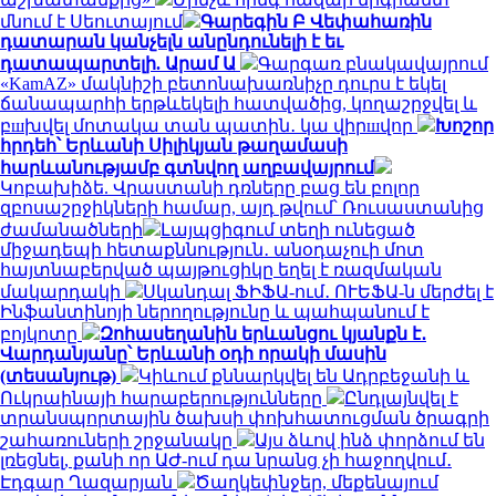
մնում է Սեուտայում
Գարեգին Բ Վեփահառին
դատարան կանչելն անընդունելի է եւ
դատապարտելի. Արամ Ա
Գարգառ բնակավայրում
«KamAZ» մակնիշի բետոնախառնիչը դուրս է եկել
ճանապարհի երթևեկելի հատվածից, կողաշրջվել և
բшխվել մոտակա տան պատին․ կա վիրшվոր
Խոշոր
հրդեհ՝ Երևանի Սիլիկյան թաղամասի
հարևանությամբ գտնվող աղբավայրում
Կոբախիձե. Վրաստանի դռները բաց են բոլոր
զբոսաշրջիկների համար, այդ թվում՝ Ռուսաստանից
ժամանածների
Լայպցիգում տեղի ունեցած
միջադեպի հետաքննություն․ անօդաչուի մոտ
հայտնաբերված պայթուցիկը եղել է ռազմական
մակարդակի
Սկանդալ ՖԻՖԱ-ում․ ՈՒԵՖԱ-ն մերժել է
Ինֆանտինոյի ներողությունը և պահպանում է
բոյկոտը
Զոհասեղանին երևանցու կյանքն է․
Վարդանյանը՝ Երևանի օդի որակի մասին
(տեսանյութ)
Կիևում քննարկվել են Ադրբեջանի և
Ուկրաինայի հարաբերությունները
Ընդլայնվել է
տրանսպորտային ծախսի փոխհատուցման ծրագրի
շահառուների շրջանակը
Այս ձևով ինձ փորձում են
լռեցնել, քանի որ ԱԺ-ում դա նրանց չի հաջողվում․
Էդգար Ղազարյան
Ծաղկեփնջեր, մեքենայում