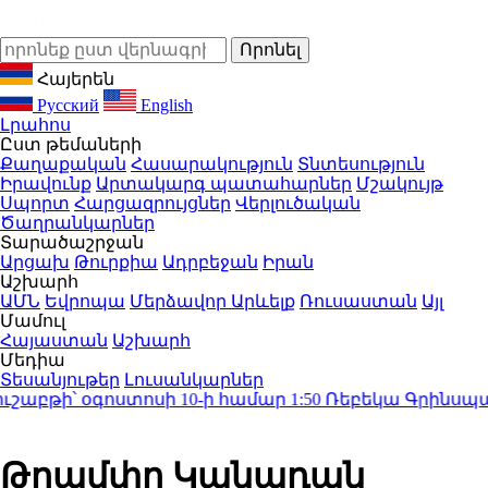
Հայերեն
Русский
English
Լրահոս
Ըստ թեմաների
Քաղաքական
Հասարակություն
Տնտեսություն
Իրավունք
Արտակարգ պատահարներ
Մշակույթ
Սպորտ
Հարցազրույցներ
Վերլուծական
Ծաղրանկարներ
Տարածաշրջան
Արցախ
Թուրքիա
Ադրբեջան
Իրան
Աշխարհ
ԱՄՆ
Եվրոպա
Մերձավոր Արևելք
Ռուսաստան
Այլ
Մամուլ
Հայաստան
Աշխարհ
Մեդիա
Տեսանյութեր
Լուսանկարներ
աբթի՝ օգոստոսի 10-ի համար
1:50
Ռեբեկա Գրինսպանը կ
Թրամփը Կանադան