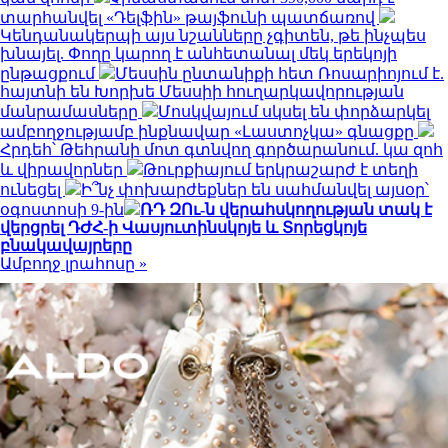
տարհանվել «Դելֆին» թայֆունի պատճառով
Կենդանակերպի այս նշանները չգիտեն, թե ինչպես
խնայել. Փողը կարող է անհետանալ մեկ երեկոյի
ընթացքում
Մեսսին ընտանիքի հետ Ռոսարիոյում է.
հայտնի են Խորխե Մեսսիի հուղարկավորության
մանրամասները
Մոսկվայում սկսել են փորձարկել
ամբողջությամբ ինքնավար «Լաստոչկա» գնացքը
Հրդեհ՝ Թեհրանի մոտ գտնվող գործարանում. կա զոհ
և վիրավորներ
Թուրքիայում երկրաշարժ է տեղի
ունեցել
Ի՞նչ փոխարժեքներ են սահմանվել այսօր՝
օգոստոսի 9-ին
ՌԴ ԶՈւ-ն վերահսկողության տակ է
վերցրել ԴԺՀ-ի Վասյուտինսկոյե և Տորեցկոյե
բնակավայրերը
Ամբողջ լրահոսը »