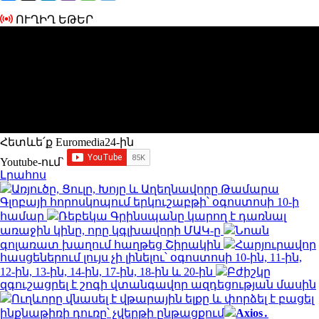
ՈՒՂԻՂ ԵԹԵՐ
Հետևե՛ք Euromedia24-ին
Youtube-ում`
Լրահոս
Առյուծը, Ցուլը, Խոյը և Աղեղնավորը Թամարա
Գլոբայի հորոսկոպում երկուշաբթի՝ օգոստոսի 10-ի
համար
Ռեբեկա Գրինսպանը կարող է դառնալ
առաջին կինը, որը կգլխավորի ՄԱԿ-ը
Նոան
գոլառատ խաղում հաղթեց Շիրակին
Հարյուրավոր
հասցեներում լույս չի լինելու՝ օգոստոսի 10-ին, 11-ին,
12-ին, 13-ին, 14-ին, 17-ին, 18-ին և 20-ին
Բժիշկը
զգուշացրել է շոգի վտանգավոր ազդեցության մասին
Ուղևորը վնասել է վթարային ելքը և փորձել է բացել
ինքնաթիռի դուռը՝ չվերթի ընթացքում
Axios․