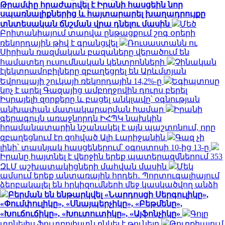
Թրամփը հրաժարվել է Իրանի հասցեին նոր
սպառնալիքներից և հայտարարել խաղադրույքը
տնտեսական ճնշման վրա դնելու մասին
Մեծ
Բրիտանիայում տարվա ընթացքում շոգ օրերի
ռեկորդային թիվ է գրանցվել
Ռուսաստանն ու
Սիրիան ռազմական բազաները վերածում են
համատեղ ուսումնական կենտրոնների
Չինական
էլեկտրամոբիլները զբաղեցրել են Արևմտյան
Եվրոպայի շուկայի ռեկորդային 14,2%-ը
Եգիպտոսը
կոչ է արել Գազայից ամբողջովին դուրս բերել
Իսրայելի զորքերը և բացել անկլավը՝ օգնության
անխափան մատակարարման համար
Իրանի
գերագույն առաջնորդն ԻՀՊԿ նախկին
հրամանատարին նշանակել է այն պաշտոնում, որը
զբաղեցնում էր զոհված Ալի Լարիջանին
Գազ չի
լինի՝ տասնյակ հասցեներում՝ օգոստոսի 10-ից 13-ը
Իրանը հայտնել է վերջին երեք պատերազմներում 353
ԶԼՄ աշխատակիցների մահվան մասին
Մեկ
ամսում երեք անտառային հրդեհ․ Պորտուգալիայում
ձերբակալել են հրկիզումների մեջ կասկածվող անձի
Բերման են ենթարկվել «Նարդոսցի Սերգուլիկը»,
«Փումփուլիկը», «Սնայպերչիկը», «Բեթմենը»,
«Խուճուճիկը», «Խուտուտիկը», «Այֆոնչիկը»
Գոլը
տոնելիս ֆուտբոլիստն ընկել է թունելը
Թուրքիայում