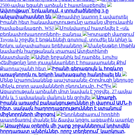
2500-ամյա եզակի արձան է հայտնաբերվել
Ավտովթար՝ Երևանում․ 4 տուժածներից 3-ը
անչափահասներ են
Թրամփը կարող է ավարտել
Իրանի հետ հակամարտությունը առանց միջուկային
համաձայնագրի․ WSJ
Մոսկվայում հայտնվել է «սև
բեռնափոխադրողների» բանդա
Կոտայքի մարզում
Toyota-ն շրջվել է երթևեկելի գոտում․ տուժել են կինը և
երկու անչափահաս երեխաները
Մանչեսթեր Սիթին
կամային հաղթանակ տարավ Ատլետիկոյի
նկատմամբ
Ավելի երջանիկ եմ դարձել. Լյուիս
Հեմիլթոնը նոր լուսանկարներ է հրապարակել Քիմ
Քարդաշյանի հետ
Իրանի գերագույն և հոգևոր
առաջնորդն ու երկրի նախագահը հանդիպել են
Մենք կշարունակենք պաշտպանել Հորմուզի նեղուցը
մինչև բոլոր պայմանների ընդունումը․ ԻՀՊԿ
Ազատության արձանի մոտ նավակ է շրջվել․ 27-ամյա
կին և 5 ամսական մանուկ են զոհվել
Արաղչի.
Իրանն առայժմ բանակցություններ չի վարում ԱՄՆ-ի
հետ, սակայն հաղորդագրություններ է ստանում
միջնորդների միջոցով
Ինդոնեզիայում հրդեհի
պատճառով փակել են Ճավա կղզու ազգային պարկը
Առաջիկա օրերին մի շարք շրջաններում կդիտվեն
հորդառատ անձրևներ, որոշ տեղերում՝ կարկուտ,