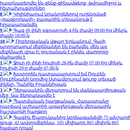
հայտնաբերվել են զենք-զինամթերք, թմրամիջոց և
հետախուզվողներ
8
Կիլիկիայում կրակոցներով ուղեկցված
«ռազբորկայի» բացառիկ տեսանյութ է
հրապարակվել
9
Գազ չի լինի օգոստոսի 4-ին ժամը 09:00-ից մինչև
ժամը 18:00-ն
10
Ողբերգական վթար Երևանում․ Գայի
պողոտայում մեքենաներ են բախվել, մեկ այլ
մեքենայի վրա էլ ցուցանակ է ընկել. վարորդը
մահացել է
1
Ջուր չի լինի հուլիսի 28-ին ժամը 07.00-ից մինչև
հուլիսի 29-ը ժամը 07.00-ն
2
Խստորեն դատապարտում եմ Ռուբեն
Ռուբինյանի կողմից Ստամբուլում թուրք տեսած
լինելը. Դանիել Իոաննիսյան
3
Դերասանին մեղադրում են մանկապղծության
մեջ․ նա ձերբակալվել է
4
Պատմական հաղթանակ․ Հայաստանը
դարձավ աշխարհի առաջնության մեդալային
հաշվարկի հաղթող
5
Գագիկ Ծառուկյանից կբռնագանձվի 75 անշարժ
գույք, 42 ավտոմեքենա, 105 միլիարդ 865 միլիոն 865
հազար դրամ