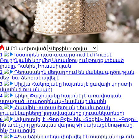
Ամենադիտված
1
Խստորեն դատապարտում եմ Ռուբեն
Ռուբինյանի կողմից Ստամբուլում թուրք տեսած
լինելը. Դանիել Իոաննիսյան
2
Դերասանին մեղադրում են մանկապղծության
մեջ․ նա ձերբակալվել է
3
Սիլվա Հակոբյանը հայտնել է ցավալի կորստի
մասին (Լուսանկար)
4
Նիկոլ Փաշինյանը հայտնել է առավոտյան
ստացած «տարօրինակ» նամակի մասին
5
Հասմիկ Կարապետյանի համարձակ
լուսանկարները՝ լողավազանից (լուսանկարներ)
6
Ավարտվել է «Գող Բջե»-ին, «Տեցիկ»-ին ու «Գոջո»-
ին առնչվող քրեական վարույթի նախաքննությունը.
ինչ է պարզվել
7
425 անձինք տեղափոխվել են ոստիկանություն․