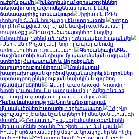
ուժգին քամի
Խնձորեսկում զբոսաշրջիկներ
տեղափոխող ավտոմեքենան դուրս է եկել
ճանապարհից (տեսանյութ)
Սիրիան և ՌԴ-ն
փոխըմբռնման հուշագիր են ստորագրել
Խոշոր
հրդեհ Բաքվում․ այրվում է նավթի պահեստների
տարածքը
Ռուս զինծառայողների կողմից
Ուկրաինայի զինված ուժերի գնդապետ է սպանվել
«Սեր». Անի Քոչարյանի նոր հրապարակումը
ամուսնու հետ. (Լուսանկար)
Գերմանիայի ԱԳՆ․
Վաշինգտոնի հանդիպումը պատմական ազդակ է
ստեղծել Հայաստանի և Ադրբեջանի
հարաբերություններում
Մոսկվայում
խարդախության գործով կալանավորել են դրոններ
արտադրող ընկերության նախկին և գործող
ղեկավարներին
«Ձվերի պատերազմ» Կոսովոյի
խորհրդարանում. պատգամավորը ձվեր է նետել
գործող վարչապետի վրա (տեսանյութ)
Դանակահարություն Նոր կյանք գյուղում.
վնասվածքներ է ստացել 2 երիտասարդ
Բժիշկը
զգուշացրել է ականջակալների հիմնական վտանգի
մասին
«Ռոսատոմը» սկսել է մասնագետներին
վերադարձնել Իրանի Բուշերի ատոմակայան
Իրանի սրճարաններից մեկում կրակոցներ են հնչել․
կան զոհեր
Չինաստանում մոտ 390,000 մարդ է