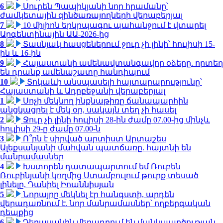
6
Սուրեն Պապիկյանի նոր հրամանը՝
ժամկետային զինծառայողների վերաբերյալ
7
10 միլիոն երկրպագու պահանջում է վտարել
Արգենտինային ԱԱ-2026-ից
8
Տասնյակ հասցեներում ջուր չի լինի՝ հուլիսի 15-
ին և 16-ին
9
Հայաստանի ամենավտանգավոր օձերը. որտեղ
են դրանք ամենաշատը հանդիպում
10
Տոկաևի անսպասելի հայտարարությունը՝
Հայաստանի և Ադրբեջանի վերաբերյալ
1
Սոչի մեկնող ինքնաթիռը ճանապարհին
անցկացրել է մեկ օր, սակայն տեղ չի հասել
2
Ջուր չի լինի հուլիսի 28-ին ժամը 07.00-ից մինչև
հուլիսի 29-ը ժամը 07.00-ն
3
Ո՞րն է սիրված արտիստ Արտաշես
Ալեքսանյանի մահվան պատճառը. հայտնի են
մանրամասներ
4
Խստորեն դատապարտում եմ Ռուբեն
Ռուբինյանի կողմից Ստամբուլում թուրք տեսած
լինելը. Դանիել Իոաննիսյան
5
Նորայրը մեկնել էր հանգստի, արդեն
վերադառնում է. նոր մանրամասներ՝ ողբերգական
դեպքից
6
Դերասանին մեղադրում են մանկապղծության