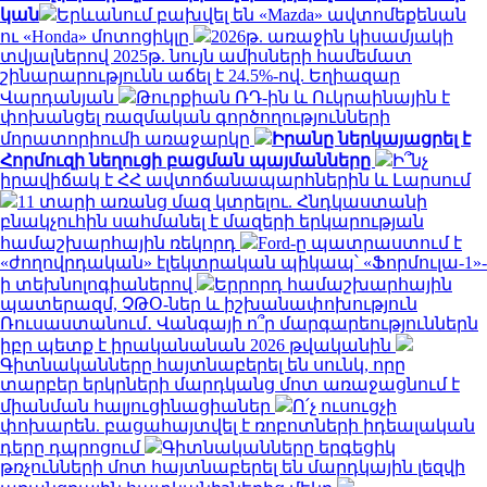
կան
Երևանում բախվել են «Mazda» ավտոմեքենան
ու «Honda» մոտոցիկլը
2026թ. առաջին կիսամյակի
տվյալներով 2025թ. նույն ամիսների համեմատ
շինարարությունն աճել է 24.5%-ով. Եղիազար
Վարդանյան
Թուրքիան ՌԴ-ին և Ուկրաինային է
փոխանցել ռազմական գործողությունների
մորատորիումի առաջարկը
Իրանը ներկայացրել է
Հորմուզի նեղուցի բացման պայմանները
Ի՞նչ
իրավիճակ է ՀՀ ավտոճանապարհներին և Լարսում
11 տարի առանց մազ կտրելու. Հնդկաստանի
բնակչուհին սահմանել է մազերի երկարության
համաշխարհային ռեկորդ
Ford-ը պատրաստում է
«ժողովրդական» էլեկտրական պիկապ՝ «Ֆորմուլա-1»-
ի տեխնոլոգիաներով
Երրորդ համաշխարհային
պատերազմ, ՉԹՕ-ներ և իշխանափոխություն
Ռուսաստանում․ Վանգայի ո՞ր մարգարեություններն
իբր պետք է իրականանան 2026 թվականին
Գիտնականները հայտնաբերել են սունկ, որը
տարբեր երկրների մարդկանց մոտ առաջացնում է
միանման հալյուցինացիաներ
Ո՛չ ուսուցչի
փոխարեն. բացահայտվել է ռոբոտների իդեալական
դերը դպրոցում
Գիտնականները երգեցիկ
թռչունների մոտ հայտնաբերել են մարդկային լեզվի