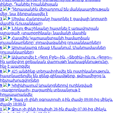
լինելը. Դանիել Իոաննիսյան
2
Դերասանին մեղադրում են մանկապղծության
մեջ․ նա ձերբակալվել է
3
Սիլվա Հակոբյանը հայտնել է ցավալի կորստի
մասին (Լուսանկար)
4
Նիկոլ Փաշինյանը հայտնել է առավոտյան
ստացած «տարօրինակ» նամակի մասին
5
Հասմիկ Կարապետյանի համարձակ
լուսանկարները՝ լողավազանից (լուսանկարներ)
6
Արտակարգ դեպք Սևանում. Մանրամասներ
(լուսանկարներ)
7
Ավարտվել է «Գող Բջե»-ին, «Տեցիկ»-ին ու «Գոջո»-
ին առնչվող քրեական վարույթի նախաքննությունը.
ինչ է պարզվել
8
425 անձինք տեղափոխվել են ոստիկանություն․
հայտնաբերվել են զենք-զինամթերք, թմրամիջոց և
հետախուզվողներ
9
Կիլիկիայում կրակոցներով ուղեկցված
«ռազբորկայի» բացառիկ տեսանյութ է
հրապարակվել
10
Գազ չի լինի օգոստոսի 4-ին ժամը 09:00-ից մինչև
ժամը 18:00-ն
1
Ջուր չի լինի հուլիսի 28-ին ժամը 07.00-ից մինչև