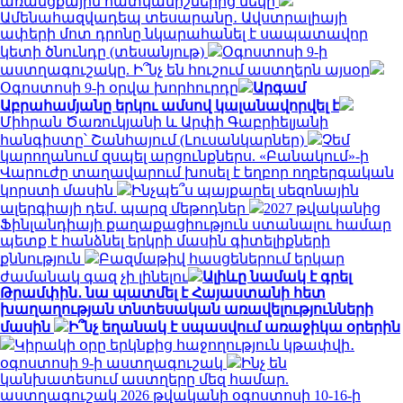
առանցքային հատկանիշներից մեկը
Ամենահազվադեպ տեսարանը․ Ավստրալիայի
ափերի մոտ դրոնը նկարահանել է սապատավոր
կետի ծնունդը (տեսանյութ)
Օգոստոսի 9-ի
աստղագուշակը. Ի՞նչ են հուշում աստղերն այսօր
Օգոստոսի 9-ի օրվա խորհուրդը
Արգամ
Աբրահամյանը երկու ամսով կալանավորվել է
Միհրան Ծառուկյանի և Արփի Գաբրիելյանի
հանգիստը՝ Շանհայում (Լուսանկարներ)
Չեմ
կարողանում զսպել արցունքներս. «Բանակում»-ի
Վարուժը տաղավարում խոսել է եղբոր ողբերգական
կորստի մասին
Ինչպե՞ս պայքարել սեզոնային
ալերգիայի դեմ. պարզ մեթոդներ
2027 թվականից
Ֆինլանդիայի քաղաքացիություն ստանալու համար
պետք է հանձնել երկրի մասին գիտելիքների
քննություն
Բազմաթիվ հասցեներում երկար
ժամանակ գազ չի լինելու
Ալիևը նամակ է գրել
Թրամփին․ նա պատմել է Հայաստանի հետ
խաղաղության տնտեսական առավելությունների
մասին
Ի՞նչ եղանակ է սպասվում առաջիկա օրերին
Կիրակի օրը երկնքից հաջողություն կթափվի․
օգոստոսի 9-ի աստղագուշակ
Ինչ են
կանխատեսում աստղերը մեզ համար.
աստղագուշակ 2026 թվականի օգոստոսի 10-16-ի