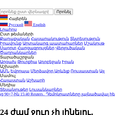
Հայերեն
Русский
English
Լրահոս
Ըստ թեմաների
Քաղաքական
Հասարակություն
Տնտեսություն
Իրավունք
Արտակարգ պատահարներ
Մշակույթ
Սպորտ
Հարցազրույցներ
Վերլուծական
Ծաղրանկարներ
Տարածաշրջան
Արցախ
Թուրքիա
Ադրբեջան
Իրան
Աշխարհ
ԱՄՆ
Եվրոպա
Մերձավոր Արևելք
Ռուսաստան
Այլ
Մամուլ
Հայաստան
Աշխարհ
Մեդիա
Տեսանյութեր
Լուսանկարներ
+7-ին
15:40
Reuters․ Դեմոկրատները լայնածավալ հե
24 ժամ ջուր չի լինելու․