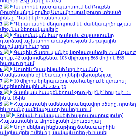
հուլիսի 29-ը ժամը 07.00-ն
2
Խստորեն դատապարտում եմ Ռուբեն
Ռուբինյանի կողմից Ստամբուլում թուրք տեսած
լինելը. Դանիել Իոաննիսյան
3
Դերասանին մեղադրում են մանկապղծության
մեջ․ նա ձերբակալվել է
4
Պատմական հաղթանակ․ Հայաստանը
դարձավ աշխարհի առաջնության մեդալային
հաշվարկի հաղթող
5
Գագիկ Ծառուկյանից կբռնագանձվի 75 անշարժ
գույք, 42 ավտոմեքենա, 105 միլիարդ 865 միլիոն 865
հազար դրամ
6
Սուրեն Պապիկյանի նոր հրամանը՝
ժամկետային զինծառայողների վերաբերյալ
7
10 միլիոն երկրպագու պահանջում է վտարել
Արգենտինային ԱԱ-2026-ից
8
Տասնյակ հասցեներում ջուր չի լինի՝ հուլիսի 15-
ին և 16-ին
9
Հայաստանի ամենավտանգավոր օձերը. որտեղ
են դրանք ամենաշատը հանդիպում
10
Տոկաևի անսպասելի հայտարարությունը՝
Հայաստանի և Ադրբեջանի վերաբերյալ
1
Սոչի մեկնող ինքնաթիռը ճանապարհին
անցկացրել է մեկ օր, սակայն տեղ չի հասել