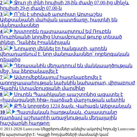
2
Ջուր չի լինի հուլիսի 28-ին ժամը 07.00-ից մինչև
հուլիսի 29-ը ժամը 07.00-ն
3
Ո՞րն է սիրված արտիստ Արտաշես
Ալեքսանյանի մահվան պատճառը. հայտնի են
մանրամասներ
4
Խստորեն դատապարտում եմ Ռուբեն
Ռուբինյանի կողմից Ստամբուլում թուրք տեսած
լինելը. Դանիել Իոաննիսյան
5
Նորայրը մեկնել էր հանգստի, արդեն
վերադառնում է. նոր մանրամասներ՝ ողբերգական
դեպքից
6
Դերասանին մեղադրում են մանկապղծության
մեջ․ նա ձերբակալվել է
7
Ավտոմեքենայում հայտնաբերվել է
առողջապահության նախկին նախարար, վիրաբույժ
Գագիկ Ստամբուլցյանի մարմինը
8
Սուրեն Պապիկյանը պաշտոնից ազատել է
«համացանցի հիթ» դարձած վարչության պետին
9
ՔՊ-ն կորցրեց 1224 ձայն. Վահագն Ալեքսանյան
10
Պատմական հաղթանակ․ Հայաստանը
դարձավ աշխարհի առաջնության մեդալային
հաշվարկի հաղթող
© 2011-2026 Lurer.com Մեջբերումներ անելիս ակտիվ հղումը Lurer.com-
ին պարտադիր է: Կայքի հոդվածների մասնակի կամ