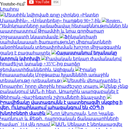
Youtube-ում`
Լրահոս
Մեսսիին նվիրված գոլը չփրկեց «Ինտեր
Մայամիին»․ «Մոնտերեյը» հաղթեց 90+7-ին
Reuters․
Դեմոկրատները լայնածավալ հետաքննություններ են
պատրաստում Թրամփի և նրա գործարար
շրջապատի նկատմամբ
Ֆինլանդիայի
սահմանապահ ծառայությունը միգրանտների
անօրինական տեղափոխման խոշոր միջազգային
ցանց է բացահայտել
Հայաստանում եղանակը
կտրուկ կփոխվի
Բավական երկար ժամանակով
հրաժեշտ կտանք +35°C-ից բարձր
ջերմաստիճաններին. Ազիզյան
Իրանը
հրապարակել Մոջթաբա Խամենեիի առաջին
տեսանյութը (տեսանյութ)
Մեսսին վերադարձել է
Ռոսարիո՝ հորը վերջին հրաժեշտը տալու
Մենք չենք
բանակցում ԱՄՆ-ի հետ․ Արաղչին պարզաբանել է
Թեհրան–Վաշինգտոն շփումների ձևաչափը
Իրավիճակը վատագույնն է պատերազմի սկզբից ի
վեր․ Ուկրաինայում ահազանգում են ՀՕՊ-ի
խնդիրների մասին
Նոր Ախուրյան, Նոր Կյանք,
Կառնուտ և Քեթի․ դպրոցական ճանապարհների
համար՝ 314 մլն դրամ
ԱՄՆ Սենատ է ներկայացվել