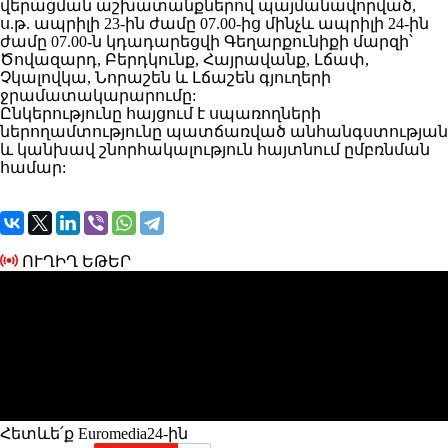
վերացման աշխատանքներով պայմանավորված,
ս.թ. ապրիլի 23-ին ժամը 07.00-ից մինչև ապրիլի 24-ին
ժամը 07.00-ն կդադարեցվի Գեղարքունիքի մարզի՝
Ծովազարդ, Բերդկունք, Հայրավանք, Լճափ,
Չկալովկա, Նորաշեն և Լճաշեն գյուղերի
ջրամատակարարումը:
Ընկերությունը հայցում է սպառողների
ներողամտությունը պատճառված անհանգստության
և կանխավ շնորհակալություն հայտնում ըմբռնման
համար:
ՈՒՂԻՂ ԵԹԵՐ
Հետևե՛ք Euromedia24-ին