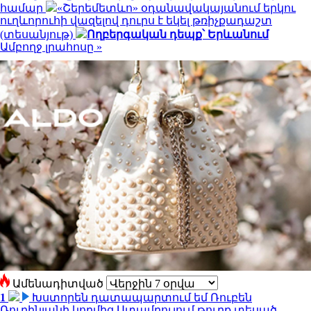
համար
«Շերեմետևո» օդանավակայանում երկու
ուղևորուհի վազելով դուրս է եկել թռիչքադաշտ
(տեսանյութ)
Ողբերգական դեպք՝ Երևանում
Ամբողջ լրահոսը »
Ամենադիտված
1
Խստորեն դատապարտում եմ Ռուբեն
Ռուբինյանի կողմից Ստամբուլում թուրք տեսած