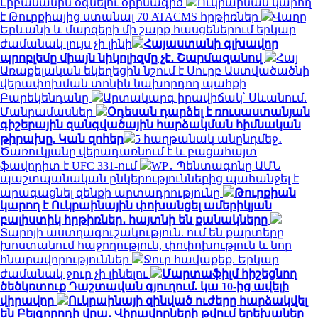
Լիբանանին օգնելու օրինագիծ
Ուկրաինան կարող
է Թուրքիայից ստանալ 70 ATACMS հրթիռներ
Վաղը
Երևանի և մարզերի մի շարք հասցեներում երկար
ժամանակ լույս չի լինի
Հայաստանի գլխավոր
պրոբլեմը միայն նիկոլիզմը չէ․ Շարմազանով
Հայ
Առաքելական եկեղեցին նշում է Սուրբ Աստվածածնի
վերափոխման տոնին նախորդող պահքի
Բարեկենդանը
Արտակարգ իրավիճակ՝ Սևանում.
Մանրամասներ
Օդեսան դարձել է ռուսաստանյան
գիշերային զանգվածային հարձակման հիմնական
թիրախը. Կան զոհեր
5 հաղթանակ անընդմեջ․
Ծառուկյանը վերադառնում է և բացահայտ
ֆավորիտ է UFC 331-ում
WP․ Պենտագոնը ԱՄՆ
պաշտպանական ընկերություններից պահանջել է
արագացնել զենքի արտադրությունը
Թուրքիան
կարող է Ուկրաինային փոխանցել ամերիկյան
բալիստիկ հրթիռներ․ հայտնի են քանակները
Տարոյի աստղագուշակություն. ում են քարտերը
խոստանում հաջողություն, փոփոխություն և նոր
հնարավորություններ
Ջուր հավաքեք. Երկար
ժամանակ ջուր չի լինելու
Մարտաֆիլմ հիշեցնող
ծեծկռտուք Դաշտավան գյուղում. կա 10-ից ավելի
վիրավոր
Ուկրաինայի զինված ուժերը հարձակվել
են Բելգորոդի վրա․ Վիրավորների թվում երեխաներ