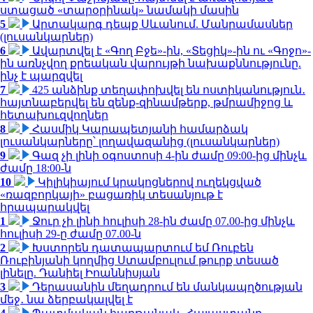
ստացած «տարօրինակ» նամակի մասին
5
Արտակարգ դեպք Սևանում. Մանրամասներ
(լուսանկարներ)
6
Ավարտվել է «Գող Բջե»-ին, «Տեցիկ»-ին ու «Գոջո»-
ին առնչվող քրեական վարույթի նախաքննությունը.
ինչ է պարզվել
7
425 անձինք տեղափոխվել են ոստիկանություն․
հայտնաբերվել են զենք-զինամթերք, թմրամիջոց և
հետախուզվողներ
8
Հասմիկ Կարապետյանի համարձակ
լուսանկարները՝ լողավազանից (լուսանկարներ)
9
Գազ չի լինի օգոստոսի 4-ին ժամը 09:00-ից մինչև
ժամը 18:00-ն
10
Կիլիկիայում կրակոցներով ուղեկցված
«ռազբորկայի» բացառիկ տեսանյութ է
հրապարակվել
1
Ջուր չի լինի հուլիսի 28-ին ժամը 07.00-ից մինչև
հուլիսի 29-ը ժամը 07.00-ն
2
Խստորեն դատապարտում եմ Ռուբեն
Ռուբինյանի կողմից Ստամբուլում թուրք տեսած
լինելը. Դանիել Իոաննիսյան
3
Դերասանին մեղադրում են մանկապղծության
մեջ․ նա ձերբակալվել է