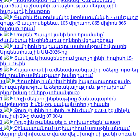
4
Պատմական հաղթանակ․ Հայաստանը
դարձավ աշխարհի առաջնության մեդալային
հաշվարկի հաղթող
5
Գագիկ Ծառուկյանից կբռնագանձվի 75 անշարժ
գույք, 42 ավտոմեքենա, 105 միլիարդ 865 միլիոն 865
հազար դրամ
6
Սուրեն Պապիկյանի նոր հրամանը՝
ժամկետային զինծառայողների վերաբերյալ
7
10 միլիոն երկրպագու պահանջում է վտարել
Արգենտինային ԱԱ-2026-ից
8
Տասնյակ հասցեներում ջուր չի լինի՝ հուլիսի 15-
ին և 16-ին
9
Հայաստանի ամենավտանգավոր օձերը. որտեղ
են դրանք ամենաշատը հանդիպում
10
Պուտինը հանդես է եկել հայտարարությամբ.
Խուզարկություն և ձերբակալություն․ թիրախում՝
ընդդիմադիրները (տեսանյութ)
1
Սոչի մեկնող ինքնաթիռը ճանապարհին
անցկացրել է մեկ օր, սակայն տեղ չի հասել
2
Ջուր չի լինի հուլիսի 28-ին ժամը 07.00-ից մինչև
հուլիսի 29-ը ժամը 07.00-ն
3
Ռուբլին թանկացել է․ փոխարժեքն՝ այսօր
4
Չինաստանում աշխարհում առաջին անգամ
մարդուն փոխպատվաստվել է խոզի մի քանի օրգան