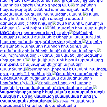
դեմ. Իրանի ԱԳ նախարար
Հղի զբոսաշրջիկներին
կարող են մերժել մուտք գործել ԱՄՆ
Հութիները
հայտարարել են Եմենում պրոսաուդյան ուժերի
ռազմական բազային հարվածելու մասին
Ոսկու
գինը հունիսի 17-ից ի վեր առաջին անգամ
գերազանցել է 4400 դոլարը
Եվս 6 տարի և ընդմիշտ
«Ռեալում»․ Վինիսիուս
Պենտագոնը հրապարակել է
ԱԹՕ-ների վերաբերյալ նոր նյութեր
Զելենսկին
առաջին անգամ ժամանել է Սերբիա․ սպասվում են
կարևոր բանակցություններ Վուչիչի հետ
Հայտնի
են դարձել Թաիլանդի դպրոցի հրաձգության
ժամանակ զոհվածների մասին մանրամասները
Հայ ուշուիստները 37 մեդալ են նվաճել միջազգային
մրցաշարում
Սլովակիայի արևելքում արտակարգ
դրություն է հայտարարվել շոգի ալիքների
պատճառով
Ֆյոդորովը փորձում է Մասկին համոզել,
որ աջակցի Ուկրաինային
Թրամփը սպառնացել է
արգելափակել շվեյցարական ժամացույցների
ներմուծումը ԱՄՆ
Հորմուզի նեղուցը կարող է
կորցնել իր ռազմավարական նշանակությունը
Կաթողիկոսը չպետք է հայկական դատարանի առջև
կանգնի ու վե՛րջ, մնացածը քննարկման հարց չի․
փաստաբան (տեսանյութ)
Reuters. Իսպանիան
սպառնում է Իտալիային սահմանային