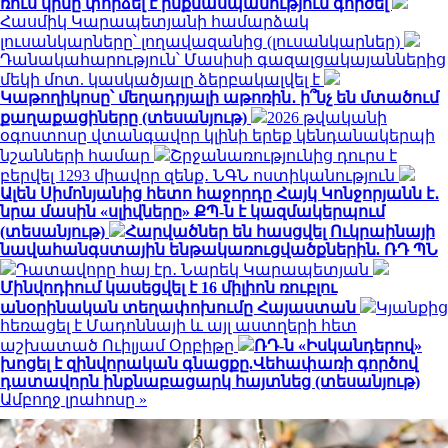
ռուս կինը փորձել է ինքնասպանություն գործել
Հասմիկ Կարապետյանի համարձակ
լուսանկարները՝ լողավազանից (լուսանկարներ)
Դանակահարություն՝ Մասիսի գազալցակայաններից
մեկի մոտ. կասկածյալը ձերբակալվել է
Կաթողիկոսը՝ մեղադրյալի աթոռին․ ի՞նչ են մտածում
քաղաքացիները (տեսանյութ)
2026 թվականի
օգոստոսը վտանգավոր կլինի երեք կենդանակերպի
նշանների համար
Շրջանառությունից դուրս է
բերվել 1293 միավոր զենք․ ՆԳՆ ոստիկանություն
Ալեն Սիմոնյանից հետո հաջորդը Հայկ Կոնջորյանն է․
նրա մասին «սլիվները» ՔՊ-ն է կազմակերպում
(տեսանյութ)
Հարվածներ են հասցվել Ուկրաինայի
նավահանգստային ենթակառուցվածքներին. ՌԴ ՊՆ
Դատավորը հայ էր․ Նարեկ Կարապետյան
Մինվոդիում կասեցվել է 16 միլիոն ռուբլու
անօրինական տեղափոխումը Հայաստան
Կյանքից
հեռացել է Մադոննայի և այլ աստղերի հետ
աշխատած Ուիլյամ Օրբիթը
ՌԴ-ն «Իսկանդերով»
խոցել է զինվորական գնացքը.Վեհափառի գործով
դատավորն ինքնաբացարկ հայտնեց (տեսանյութ)
Ամբողջ լրահոսը »