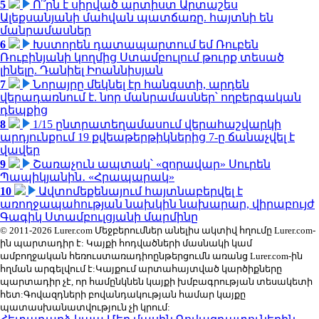
5
Ո՞րն է սիրված արտիստ Արտաշես
Ալեքսանյանի մահվան պատճառը. հայտնի են
մանրամասներ
6
Խստորեն դատապարտում եմ Ռուբեն
Ռուբինյանի կողմից Ստամբուլում թուրք տեսած
լինելը. Դանիել Իոաննիսյան
7
Նորայրը մեկնել էր հանգստի, արդեն
վերադառնում է. նոր մանրամասներ՝ ողբերգական
դեպքից
8
1/15 ընտրատեղամասում վերահաշվարկի
արդյունքում 19 քվեաթերթիկներից 7-ը ճանաչվել է
վավեր
9
Շառաչուն ապտակ՝ «զորավար» Սուրեն
Պապիկյանին․ «Հրապարակ»
10
Ավտոմեքենայում հայտնաբերվել է
առողջապահության նախկին նախարար, վիրաբույժ
Գագիկ Ստամբուլցյանի մարմինը
© 2011-2026 Lurer.com Մեջբերումներ անելիս ակտիվ հղումը Lurer.com-
ին պարտադիր է: Կայքի հոդվածների մասնակի կամ
ամբողջական հեռուստառադիոընթերցումն առանց Lurer.com-ին
հղման արգելվում է:Կայքում արտահայտված կարծիքները
պարտադիր չէ, որ համընկնեն կայքի խմբագրության տեսակետի
հետ:Գովազդների բովանդակության համար կայքը
պատասխանատվություն չի կրում: