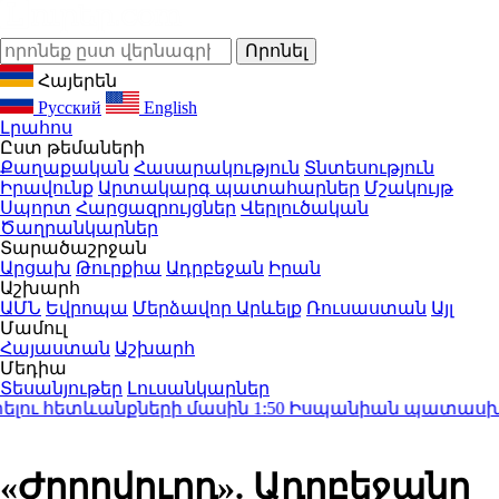
Հայերեն
Русский
English
Լրահոս
Ըստ թեմաների
Քաղաքական
Հասարակություն
Տնտեսություն
Իրավունք
Արտակարգ պատահարներ
Մշակույթ
Սպորտ
Հարցազրույցներ
Վերլուծական
Ծաղրանկարներ
Տարածաշրջան
Արցախ
Թուրքիա
Ադրբեջան
Իրան
Աշխարհ
ԱՄՆ
Եվրոպա
Մերձավոր Արևելք
Ռուսաստան
Այլ
Մամուլ
Հայաստան
Աշխարհ
Մեդիա
Տեսանյութեր
Լուսանկարներ
ու հետևանքների մասին
1:50
Իսպանիան պատասխան մի
«Ժողովուրդ». Ադրբեջանը