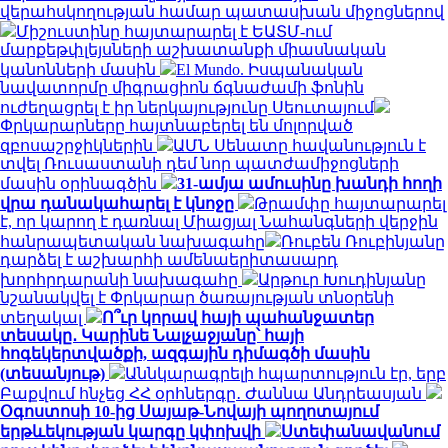
վերահսկողության համար պատասխան միջոցներով
Միշուստինը հայտարարել է ԵԱՏՄ-ում
մարքեթփլեյսների աշխատանքի միասնական
կանոնների մասին
El Mundo. Իսպանական
նավատորմը միգրացիոն ճգնաժամի ֆոնին
ուժեղացրել է իր ներկայությունը Սեուտայում
Փրկարարները հայտնաբերել են մոլորված
զբոսաշրջիկներին
ԱՄՆ Սենատը հավանություն է
տվել Ռուսաստանի դեմ նոր պատժամիջոցների
մասին օրինագծին
31-ամյա ամուսինը խանդի հողի
վրա դանակահարել է կնոջը
Թրամփը հայտարարել
է, որ կարող է դառնալ Միացյալ Նահանգների վերջին
հանրապետական ​​նախագահը
Ռուբեն Ռուբինյանը
դարձել է աշխարհի ամենաերիտասարդ
խորհրդարանի նախագահը
Արթուր Խուդինյանը
նշանակվել է Փրկարար ծառայության տնօրենի
տեղակալ
Ո՞ւր կորավ հայի պահանջատեր
տեսակը․ Կարինե Նալչաջյանը՝ հայի
հոգեկերտվածքի, ազգային դիմագծի մասին
(տեսանյութ)
Աննկարագրելի հպարտություն էր, երբ
Բաքվում հնչեց ՀՀ օրհներգը․ Ժաննա Անդրեասյան
Օգոստոսի 10-ից Սայաթ-Նովայի պողոտայում
երթևեկության կարգը կփոխվի
Ստեփանավանում