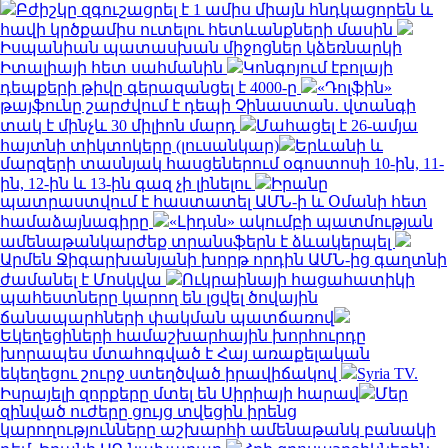
Բժիշկը զգուշացրել է 1 ամիս միայն հնդկացորեն և
հավի կրծքամիս ուտելու հետևանքների մասին
Իսպանիան պատասխան միջոցներ կձեռնարկի
Իտալիայի հետ սահմանին
Կոնգոյում էբոլայի
դեպքերի թիվը գերազանցել է 4000-ը
«Դոլֆին»
թայֆունը շարժվում է դեպի Չինաստան․ վտանգի
տակ է մինչև 30 միլիոն մարդ
Մահացել է 26-ամյա
հայտնի տիկտոկերը (լուսանկար)
Երևանի և
մարզերի տասնյակ հասցեներում օգոստոսի 10-ին, 11-
ին, 12-ին և 13-ին գազ չի լինելու
Իրանը
պատրաստվում է հաստատել ԱՄՆ-ի և Օմանի հետ
համաձայնագիրը
«Լիդսն» ակումբի պատմության
ամենաթանկարժեք տրանսֆերն է ձևակերպել
Արմեն Ջիգարխանյանի խորթ որդին ԱՄՆ-ից գաղտնի
ժամանել է Մոսկվա
Ուկրաինայի հացահատիկի
պահեստները կարող են լցվել ծովային
ճանապարհների փակման պատճառով
Եկեղեցիների համաշխարհային խորհուրդը
խորապես մտահոգված է Հայ առաքելական
եկեղեցու շուրջ ստեղծված իրավիճակով
Syria TV.
Իսրայելի զորքերը մտել են Սիրիայի հարավ
Մեր
զինված ուժերը ցույց տվեցին իրենց
կարողությունները աշխարհի ամենաթանկ բանակի