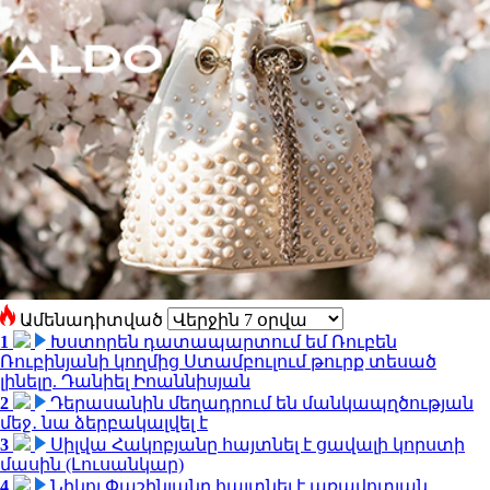
Ամենադիտված
1
Խստորեն դատապարտում եմ Ռուբեն
Ռուբինյանի կողմից Ստամբուլում թուրք տեսած
լինելը. Դանիել Իոաննիսյան
2
Դերասանին մեղադրում են մանկապղծության
մեջ․ նա ձերբակալվել է
3
Սիլվա Հակոբյանը հայտնել է ցավալի կորստի
մասին (Լուսանկար)
4
Նիկոլ Փաշինյանը հայտնել է առավոտյան