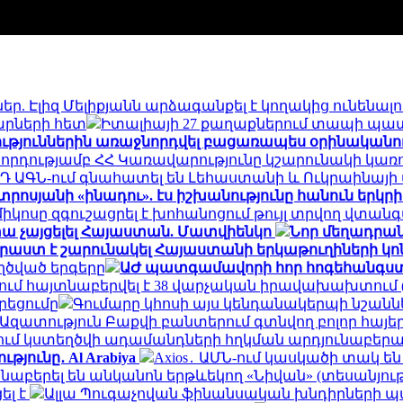
եր. Էլիզ Մելիքյանն արձագանքել է կողակից ունենալ
րների հետ
Իտալիայի 27 քաղաքներում տապի պա
նություններին առաջնորդվել բացառապես օրինականո
որդությամբ ՀՀ Կառավարությունը կշարունակի կա
Դ ԱԳՆ-ում գնահատել են Լեհաստանի և Ուկրաինայի 
րոսյանի «ինադու». էս իշխանությունը հանուն երկրի 
միկոսը զգուշացրել է խոհանոցում թույլ տրվող վտան
տա չայցելել Հայաստան. Մատվիենկո
Նոր մեղադրան
ստ է շարունակել Հայաստանի երկաթուղիների կոն
ծված երգերը
ԱԺ պատգամավորի հոր հոգեհանգստ
»-ում հայտնաբերվել է 38 վարչական իրավախախտում 
եցումը
Գումարը կհոսի այս կենդանակերպի նշանն
Ազատություն Բաքվի բանտերում գտնվող բոլոր հայ
ւմ կստեղծվի ադամանդների հղկման արդյունաբեր
յունը․ Al Arabiya
Axios․ ԱՄՆ-ում կասկածի տակ ե
նաբերել են անկանոն երթևեկող «Նիվան» (տեսանյութ
ել է
Ալլա Պուգաչովան ֆինանսական խնդիրների պ