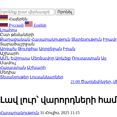
Հայերեն
Русский
English
Լրահոս
Ըստ թեմաների
Քաղաքական
Հասարակություն
Տնտեսություն
Իրավո
Տարածաշրջան
Արցախ
Թուրքիա
Ադրբեջան
Իրան
Աշխարհ
ԱՄՆ
Եվրոպա
Մերձավոր Արևելք
Ռուսաստան
Այլ
Մամուլ
Հայաստան
Աշխարհ
Մեդիա
Տեսանյութեր
Լուսանկարներ
21:00
Ծաղկեփնջեր, մեքենայում ա
Լավ լուր՝ վարորդների հա
Հասարակություն
31 Հուլիս, 2025 11:15