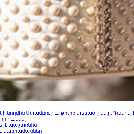
 կողմից Ստամբուլում թուրք տեսած լինելը. Դանիել
ի ունեցել
ել է պաշտոնից
է. մանրամասներ