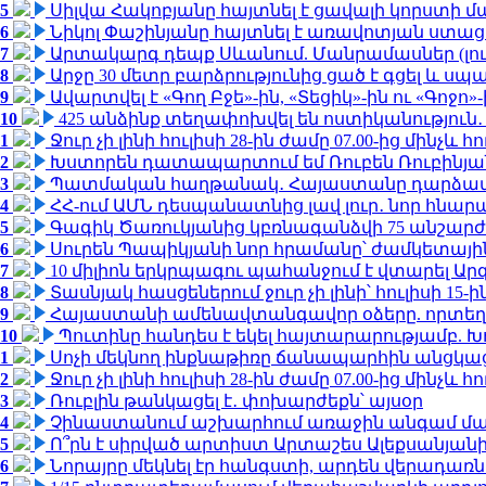
5
Սիլվա Հակոբյանը հայտնել է ցավալի կորստի մ
6
Նիկոլ Փաշինյանը հայտնել է առավոտյան ստ
7
Արտակարգ դեպք Սևանում. Մանրամասներ (լո
8
Արջը 30 մետր բարձրությունից ցած է գցել և ս
9
Ավարտվել է «Գող Բջե»-ին, «Տեցիկ»-ին ու «Գոջ
10
425 անձինք տեղափոխվել են ոստիկանություն․
1
Ջուր չի լինի հուլիսի 28-ին ժամը 07.00-ից մինչև հո
2
Խստորեն դատապարտում եմ Ռուբեն Ռուբինյանի
3
Պատմական հաղթանակ․ Հայաստանը դարձավ 
4
ՀՀ-ում ԱՄՆ դեսպանատնից լավ լուր․ նոր հնար
5
Գագիկ Ծառուկյանից կբռնագանձվի 75 անշարժ գո
6
Սուրեն Պապիկյանի նոր հրամանը՝ ժամկետային
7
10 միլիոն երկրպագու պահանջում է վտարել Արգ
8
Տասնյակ հասցեներում ջուր չի լինի՝ հուլիսի 15-ին
9
Հայաստանի ամենավտանգավոր օձերը. որտեղ
10
Պուտինը հանդես է եկել հայտարարությամբ. Խո
1
Սոչի մեկնող ինքնաթիռը ճանապարհին անցկացրե
2
Ջուր չի լինի հուլիսի 28-ին ժամը 07.00-ից մինչև հո
3
Ռուբլին թանկացել է․ փոխարժեքն՝ այսօր
4
Չինաստանում աշխարհում առաջին անգամ մա
5
Ո՞րն է սիրված արտիստ Արտաշես Ալեքսանյա
6
Նորայրը մեկնել էր հանգստի, արդեն վերադառն