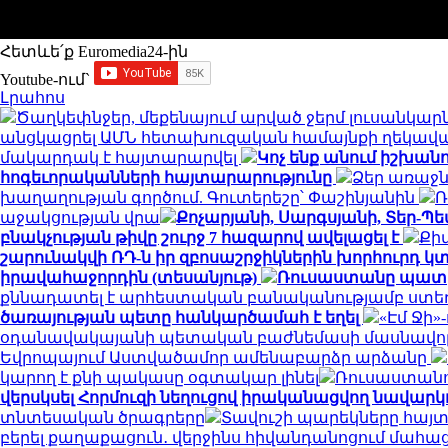
Հետևե՛ք Euromedia24-ին
Youtube-ում`
Լրահոս
Ծաղկեփնջեր, մեքենայում արված ջերմ լուսանկարն
անցկացրել ԱՄՆ հետախուզական համայնքի ղեկավա
մակարդակ է հայտարարվել
Կոչ ենք անում իշխա
հոգեւորականների հայտարարությունը
Ձեր առաջն
խաղաղության գործում. Գուտերեշը՝ Փաշինյանին
Ռ
աջակցության վրա
Քոչարյանի, Սարգսյանի, Տեր-Պետ
բնակչության թիվը շուրջ 7 հազարով ավելացել է
Քի
շարունակվի ՌԴ-ն իր զբոսաշրջիկներին խորհուրդ կ
իրավահաջորդին (տեսանյութ)
Ռուսաստանը պատրա
քննադատել է արհեստական բանականությամբ ստեղ
ծառայության պետը հանկարծամահ է եղել
«Էմ Ջի
օդանավակայանի պետական բաժնեմասի մասնավոր
Եվրոպայում Աստվածամոր ամենաբարձր արձանը
կարող է քնի պակասը օգտակար լինել
Ռուսաստանո
վերսկսել Հորմուզի նեղուցով իրականացվող նավարկութ
տնտեսական ծրագրերը
Տավուշի պարեկները հայտ
բերել քաղաքացուն․ վերջինս հիվանդանոցում մահաց