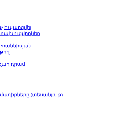
նչ է պարզվել
հետախուզվողներ
 Իոաննիսյան
թող
ազար դրամ
իմադիրները (տեսանյութ)