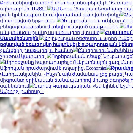
Բրիտանիայի ափերի մոտ հայտնաբերվել է 162 տարվա
արտադրվի. ՍԱՏՄ
ԱՄՆ-ում 15-ամյա դեռահասը 
քան կրկնապատկում վաղաժամ մահվան ռիսկը
Զե
փոփոխված երթուղով
Թուրքիան հույս ունի, որ Հո
բենզալցակայանում տեղի ունեցած պայթյունից
Սե
անվտանգությանը սպառնացող վտանգ
Հայաստանյ
Մատվիենկոյին
Հոլիվուդյան ռեժիսոր և պրոդյուսե
բզկտված եռագույնը հայտնվել է ուշադրության կենտ
ջանքերը խաթարելու համար
Ընկերուհու նախկին 
շորթում կատարել
Ողբերգական դեպք՝ Նուբարաշե
Ադրբեջանը հայտարարել է Ուկրաինային գազ մ
Աֆրիկան ​​հրաժարվում է դոլարից. Economist
Թրամփը 
Վարդևանյանին․ «Ինչո՞ւ այն ժամանակ չեք բացել Կար
միգրանտ օրինական ճանապարհով մուտք է գործել
ցանկանում
Նարեկ Կարապետյան․ «Ես կլինեմ Էջմիա
Ամբողջ լրահոսը »