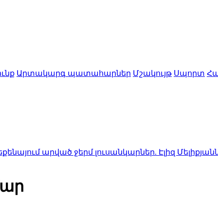
ւնք
Արտակարգ պատահարներ
Մշակույթ
Սպորտ
Հա
րված ջերմ լուսանկարներ. Էլիզ Մելիքյանն արձագան
մար