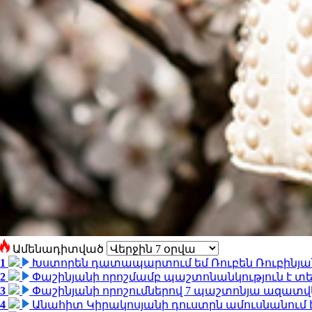
Ամենադիտված
1
Խստորեն դատապարտում եմ Ռուբեն Ռուբինյանի
2
Փաշինյանի որոշմամբ պաշտոնանկություն է տեղ
3
Փաշինյանի որոշումներով 7 պաշտոնյա ազատվ
4
Անահիտ Կիրակոսյանի դուստրն ամուսնանում 