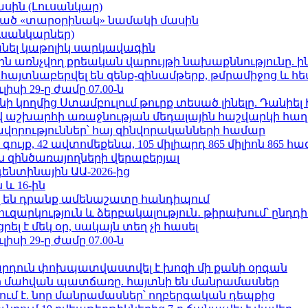
ասին (Լուսանկար)
ացած «տարօրինակ» նամակի մասին
ւսանկարներ)
պանել կաթոլիկ սարկավագին
ո»-ին առնչվող քրեական վարույթի նախաքննությունը. ի
 հայտնաբերվել են զենք-զինամթերք, թմրամիջոց և 
ւլիսի 29-ը ժամը 07.00-ն
 կողմից Ստամբուլում թուրք տեսած լինելը. Դանիել
աշխարհի առաջնության մեդալային հաշվարկի հաղ
ավորություններ՝ հայ զինվորականների համար
ւյք, 42 ավտոմեքենա, 105 միլիարդ 865 միլիոն 865 հ
 զինծառայողների վերաբերյալ
ենտինային ԱԱ-2026-ից
 և 16-ին
 են դրանք ամենաշատը հանդիպում
ւզարկություն և ձերբակալություն․ թիրախում՝ ընդդ
լ է մեկ օր, սակայն տեղ չի հասել
ւլիսի 29-ը ժամը 07.00-ն
րդուն փոխպատվաստվել է խոզի մի քանի օրգան
նի մահվան պատճառը. հայտնի են մանրամասներ
ում է. նոր մանրամասներ՝ ողբերգական դեպքից