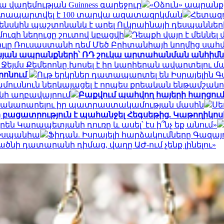
 վաղեմության Guinness գարեջուր
«Օձուն» ապրանք
դատապարտվել է 100 տարվա ազատազրկման
Հետազոտ
լենսկին պաշտոնանկ է արել Ուկրաինայի դեսպանների
րմուզի նեղուցը շուտով կբացվի
Դեպքի վայր է մեկնե
ուլը Ռուսաստանի դեմ Մեծ Բրիտանիայի կողմից սա
ան ապրանքների՝ ՌԴ շուկա արտահանման անհիմն 
ր Ջեյմս Քեմերոնը խոսել է իր կարիերան ավարտելու 
րոնում
Ութ երկրներ դատապարտել են Իսրայելին Գ
ամուսնուն ներկայացել է որպես քրեական ենթամշակո
նի աղբավայրում
Բաքվում պահվող հայերի հարցում
ատակարարելու իր պատրաստակամության մասին
Սե
բացատրություն է պահանջել Հեգսեթից. Կաթողիկո
են Կարապետյանի դուռը և ասել՝ էս ի՞նչ եք անում»
 Իսպանիա
Ֆիդան. Իսրայելի հարձակումները Գազայու
ծնի դատարանի դիմաց, վաղը ԱԺ-ում չենք լինելու»