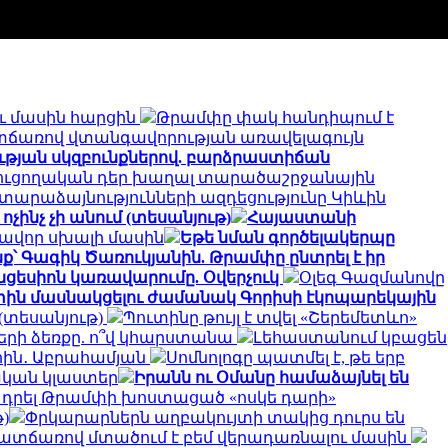
ու մասին հարցին
Թրամփը փակ հանդիպում է
տճառով վտանգավորության առավելագույն
ւթյան սկզբունքներով. բարձրաստիճան
ռուցողական դեր խաղալ տարածաշրջանային
տարաձայնությունների ազդեցությունը Կիևին
ոչինչ չի անում (տեսանյութ)
Հայաստանի
գավոր սխալի մասին
Եթե նման գործելակերպը
ք՝ Գագիկ Ծառուկյանին. Թրամփը ընտրել է իր
ցեսիոն կառավարումը. Օվերչուկ
Օլեգ Գազմանովը
ին մասնակցելու ժամանակ Գորիսի էկոպարեկային
(տեսանյութ)
Պուտինը թույլ է տվել «Շերեմետևո»
երի ձեռքը. ո՞վ կհարստանա
Լեհաստանում կբացեն
երին․ Աբրահամյան
Սոմնոլոգը պատմել է, թե երբ
ական կլաստեր
Իրանն ու Օմանը համաձայնել են
ն դրել Թրամփի խոստացած «ոսկե դարի»
)
Փրկարարներն աղբակույտի տակից դուրս են
ատճառով մտածում է բեմ վերադառնալու մասին