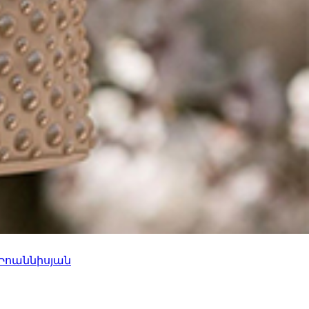
 Իոաննիսյան