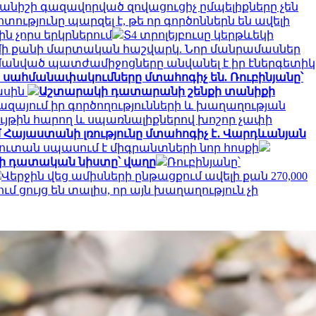
անիշի գազավորված զովացուցիչ ըմպելիքները չեն
ությունը պարզել է, թե որ գործոններն են ավելի
ն չորս երկրներում
Տ4 տրոլեյբուսը կերթևեկի
լ մի քանի մարտական հաշվարկ. Նոր մանրամասներ
հմանված պատժամիջոցները անվանել է իր էներգետիկ
սահմանափակումները մտահոգիչ են. Ռուբինյանը՝
մասին
Աշտարակի դատարանի շենքի տանիքի
ազայում իր գործողությունների և խաղաղության
ւյթին հարող և սպառնալիքներով խոշոր չափի
 Հայաստանի լռությունը մտահոգիչ է․ Վարդևանյան
ուտան սպասում է միգրանտների նոր հոսքի
սի դատական նիստը՝ վաղը
Ռուբինյանը՝
Վերջին վեց ամիսների ընթացքում ավելի քան 270,000
մ ցույց են տալիս, որ այն խաղաղություն չի