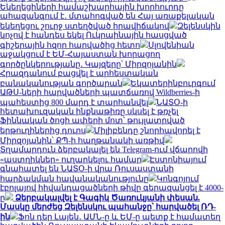
Եկեղեցիների համաշխարհային խորհուրդը
ահազանգում է․ մտահոգված են Հայ առաքելական
եկեղեցու շուրջ ստեղծված իրավիճակով
Զելենսկին
կոչով է հանդես եկել Ուկրաինային հասցված
գիշերային հզոր հարվածից հետո
Սլովենիան
աջակցում է ԵՄ-Հայաստան խորացող
գործընկերությանը․ Կայզերը՝ Միրզոյանին
Հրազդանում բացվել է արհեստական
բանականության գործարան
Եկատերինբուրգում
ԱԹՍ-ների հարվածների պատճառով Wildberries-ի
պահեստից 800 մարդ է տարհանվել
ՆԱՏՕ-ի
հետախուզական ինքնաթիռը սկսել է թռչել
Ֆիննական ծոցի ափերի մոտ՝ թույլատրված
երթուղիներից դուրս
Միլիբենդը շնորհավորել է
Միրզոյանին՝ ՔՊ-ի հաղթանակի առթիվ
Տղամարդուն ձերբակալել են Telegram-ում վճարովի
«աստղիկներ» ուղարկելու համար
Էստոնիայում
գնահատել են ՆԱՏՕ-ի վրա Ռուսաստանի
հարձակման հավանականությունը
Կոնգոյում
էբոլայով հիվանդացածների թիվը գերազանցել է 4000-
ը
Ձերբակալվել է Գագիկ Ծառուկյանի փեսան.
Մասկը մերժեց Զելենսկու պահանջը՝ հարվածել ՌԴ-
ին
Ֆոն դեր Լայեն․ ԱՄՆ-ը և ԵՄ-ը պետք է համատեղ