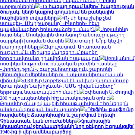
հարվածեն Ռուսաստանի եկամուտների բոլոր
աղբյուրներին
«15 հազար դրամ նվեր»՝ խաբեության
ծուղակ․ կեղծ կայքով գողանում են բանկային
հաշիվների տվյալները
«Ոչ մի երաշխիք չեմ
ստացել». Մխիթարյանը՝ «Ինտերի» հետ
պայմանագիրը երկարաձգելու մասին
Սոբյանինը
հայտնել է Մոսկվային մոտեցող 9 անօդաչու թռչող
սարքերի խոցման մասին
Այս տարի ե՞րբ կնշվի
խաղողօրհնեքը
Զգուշացում․ Արարատյան
դաշտում և մի շարք մարզերում բարձր
հրդեհավտանգ իրավիճակ է սպասվում
Աբովյանում
ոստիկանություն ու քննչական բաժին հասնելը՝
«փորձություն»․ գարշահոտություն, ջարդոնի
վերածված մեքենաներ ու հակասանիտարական
վիճակ
«TRIPP-ը Ադրբեջանին անխոչընդոտ մուտք
կտա դեպի Նախիջևան»․ ԱՄՆ դիվանագետը՝
երթուղու նպատակների մասին
Եփեսոսի Ս. Ժողովի
200 հայրապետների հիշատակության օրն է
Թրամփը գնալով ավելի հիասթափվում է իր ներքին
անվտանգության նախարարից
«Դելֆին» թայֆունը
հարվածել է Ճապոնիային և շարժվում է դեպի
Չինաստան․ կան տուժածներ
Հյուսիսային
կիսագնդում ջերմաստիճանի նոր ռեկորդ է գրանցվել՝
1940-ից ի վեր ամենաբարձրը