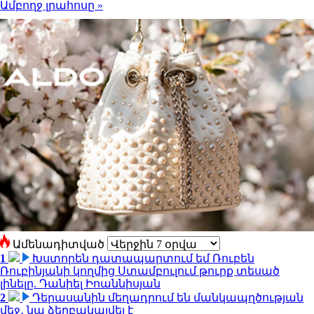
Ամբողջ լրահոսը »
Ամենադիտված
1
Խստորեն դատապարտում եմ Ռուբեն
Ռուբինյանի կողմից Ստամբուլում թուրք տեսած
լինելը. Դանիել Իոաննիսյան
2
Դերասանին մեղադրում են մանկապղծության
մեջ․ նա ձերբակալվել է