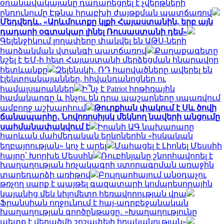
օդանավակայանը դադարեցրել է չվերթների
ընդունումը Էթնա հրաբխի ժայթքման պատճառով
Մեդվեդև․ «Արևմուտքը կլքի Հայաստանին, երբ այն
դադարի օգտակար լինել Ռուսաստանի դեմ»
Գելենջիկում լողափերը փակվել են ԱԹՍ-ների
հարձակման վտանգի պատճառով
Քաղաքագետը
նշել է ԵՄ-ի հետ Հայաստանի մերձեցման հնարավոր
հետևանքը
Զելենսկի․ ՌԴ հարվածները ավերել են
էլեկտրակայաններ, հիվանդանոցներ ու
համալսարաններ
Ի՞նչ է Patriot հրթիռային
համակարգը և ինչու են դրա պաշարները սպառվում
ամբողջ աշխարհում
Թուրքիան փակում է Սև ծովի
ճանապարհը․ Նովոռոսիյսկ մեկնող նավերի անցումը
սահմանափակվում է
Իրանի ԱԳ նախարարը
հարևան մահմեդական երկրներին «իսկական
եղբայրության» կոչ է արել
Մահացել է Լիոնել Մեսսիի
հայրը՝ Խորխե Մեսսին
Ռուբինյանը շնորհավորել է
խաղաղության հռչակագրի ստորագրման առաջին
տարեդարձի առիթով
Բուլղարիայում անօդաչու
թռչող սարք է պայթել գազատարի կոմպրեսորային
կայանից մեկ կիլոմետր հեռավորության վրա
Ֆրանսիան ողջունում է հայ-ադրբեջանական
խաղաղության գործընթացը․ «Խաղաղությունը
պետք է վերածվի շոշափելի իրականության»