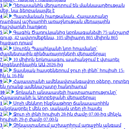
3
Դերասանին մեղադրում են մանկապղծության
մեջ․ նա ձերբակալվել է
4
Պատմական հաղթանակ․ Հայաստանը
դարձավ աշխարհի առաջնության մեդալային
հաշվարկի հաղթող
5
Գագիկ Ծառուկյանից կբռնագանձվի 75 անշարժ
գույք, 42 ավտոմեքենա, 105 միլիարդ 865 միլիոն 865
հազար դրամ
6
Սուրեն Պապիկյանի նոր հրամանը՝
ժամկետային զինծառայողների վերաբերյալ
7
10 միլիոն երկրպագու պահանջում է վտարել
Արգենտինային ԱԱ-2026-ից
8
Տասնյակ հասցեներում ջուր չի լինի՝ հուլիսի 15-
ին և 16-ին
9
Հայաստանի ամենավտանգավոր օձերը. որտեղ
են դրանք ամենաշատը հանդիպում
10
Տոկաևի անսպասելի հայտարարությունը՝
Հայաստանի և Ադրբեջանի վերաբերյալ
1
Սոչի մեկնող ինքնաթիռը ճանապարհին
անցկացրել է մեկ օր, սակայն տեղ չի հասել
2
Ջուր չի լինի հուլիսի 28-ին ժամը 07.00-ից մինչև
հուլիսի 29-ը ժամը 07.00-ն
3
Չինաստանում աշխարհում առաջին անգամ