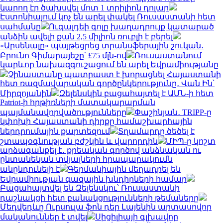
կարող էր ծախսվել մոտ 1 տրիլիոն դոլար
Էստոնիայում կոչ են արել փակել Ռուսաստանի հետ
սահմանը
Ուգալդեի գոլը խաղադրույք կատարած
անձին ավելի քան 2,5 միլիոն ռուբլի է բերել
«Արսենալը» պայթեցրեց տրանսֆերային շուկան․
Բրունո Գիմարայեշը՝ £75 մլն-ով
Ռուսաստանում
կարևոր նախազգուշացում են արել Եվրամիությանը
Չինաստանը պատրաստ է խորացնել Հայաստանի
հետ ռազմավարական գործընկերությունը․ Վան Ին՝
Միրզոյանին
Զելենսկին բացահայտել է ԱՄՆ-ի հետ
Patriot-ի հրթիռների մատակարարման
պայմանավորվածությունները
Փաշինյան․ TRIPP-ը
կփոխի Հայաստանի դիրքը համաշխարհային
ներդրումային քարտեզում
Տղամարդը ծեծել է
շտապօգնության բժշկին և վարորդին
ՄԻՊ-ը կոշտ
արձագանքել է․ քրեական գործով անձնական ու
ընտանեկան տվյալների հրապարակումն
անընդունելի է
Գերմանիային մեղադրել են
Եվրամիության գազային խնդիրների համար
Բացահայտվել են Զելենսկու՝ Ռուսաստանի
դաշնակցի հետ բանակցությունների թեմաները
Մեդվեդևը Ուրսուլա ֆոն դեր Լայենին արտասովոր
մականուններ է տվել
Սիցիլիայի գլխավոր