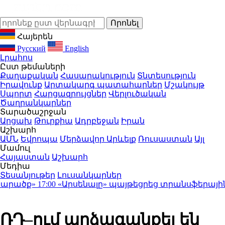
Հայերեն
Русский
English
Լրահոս
Ըստ թեմաների
Քաղաքական
Հասարակություն
Տնտեսություն
Իրավունք
Արտակարգ պատահարներ
Մշակույթ
Սպորտ
Հարցազրույցներ
Վերլուծական
Ծաղրանկարներ
Տարածաշրջան
Արցախ
Թուրքիա
Ադրբեջան
Իրան
Աշխարհ
ԱՄՆ
Եվրոպա
Մերձավոր Արևելք
Ռուսաստան
Այլ
Մամուլ
Հայաստան
Աշխարհ
Մեդիա
Տեսանյութեր
Լուսանկարներ
րածք»
17:00
«Արսենալը» պայթեցրեց տրանսֆերային շուկա
ՌԴ–ում արձագանքել են