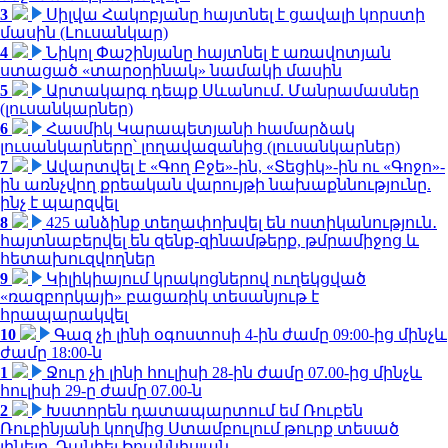
3
Սիլվա Հակոբյանը հայտնել է ցավալի կորստի
մասին (Լուսանկար)
4
Նիկոլ Փաշինյանը հայտնել է առավոտյան
ստացած «տարօրինակ» նամակի մասին
5
Արտակարգ դեպք Սևանում. Մանրամասներ
(լուսանկարներ)
6
Հասմիկ Կարապետյանի համարձակ
լուսանկարները՝ լողավազանից (լուսանկարներ)
7
Ավարտվել է «Գող Բջե»-ին, «Տեցիկ»-ին ու «Գոջո»-
ին առնչվող քրեական վարույթի նախաքննությունը.
ինչ է պարզվել
8
425 անձինք տեղափոխվել են ոստիկանություն․
հայտնաբերվել են զենք-զինամթերք, թմրամիջոց և
հետախուզվողներ
9
Կիլիկիայում կրակոցներով ուղեկցված
«ռազբորկայի» բացառիկ տեսանյութ է
հրապարակվել
10
Գազ չի լինի օգոստոսի 4-ին ժամը 09:00-ից մինչև
ժամը 18:00-ն
1
Ջուր չի լինի հուլիսի 28-ին ժամը 07.00-ից մինչև
հուլիսի 29-ը ժամը 07.00-ն
2
Խստորեն դատապարտում եմ Ռուբեն
Ռուբինյանի կողմից Ստամբուլում թուրք տեսած
լինելը. Դանիել Իոաննիսյան