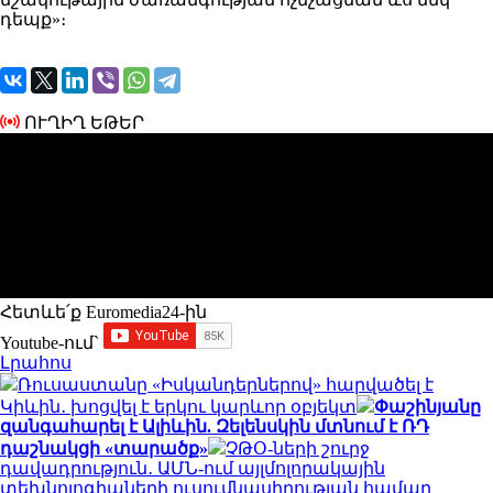
դեպք»։
ՈՒՂԻՂ ԵԹԵՐ
Հետևե՛ք Euromedia24-ին
Youtube-ում`
Լրահոս
Ռուսաստանը «Իսկանդերներով» հարվածել է
Կիևին․ խոցվել է երկու կարևոր օբյեկտ
Փաշինյանը
զանգահարել է Ալիևին. Զելենսկին մտնում է ՌԴ
դաշնակցի «տարածք»
ՉԹՕ-ների շուրջ
դավադրություն․ ԱՄՆ-ում այլմոլորակային
տեխնոլոգիաների ուսումնասիրության համար