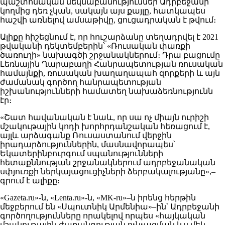
պաշտոնական մեկնաբանություններ Ադրբեջանի
կողմից դեռ չկան, սակայն այս քայլը, հատկապես
հաշվի առնելով ամսաթիվը, ցուցադրական է թվում։
Ալիքը հիշեցնում է, որ հուշարձանը տեղադրվել է 2021
թվականի դեկտեմբերին՝ «Ռուսական փառքի
ծառուղի» նախագծի շրջանակներում։ Դրա բացումը
Լեռնային Ղարաբաղի Հանրապետության ռուսական
համայնքի, ռուսական խաղաղապահ զորքերի և այն
ժամանակ գործող հանրապետության
իշխանությունների համատեղ նախաձեռնությունն
էր։
«Շատ հավանական է նաև, որ սա ոչ միայն ուրիշի
մշակութային կոդի խորհրդանշական հեռացում է,
այլև արձագանք Ռուսաստանում վերջին
իրադարձություններին, մասնավորապես՝
Եկատերինբուրգում սպանությունների
հետաքննության շրջանակներում ադրբեջանական
սփյուռքի ներկայացուցիչների ձերբակալությանը»,–
գրում է ալիքը։
«Gazeta.ru»-ն, «Lenta.ru»-ն, «MK-ru»–ն իրենց հերթին
մեջբերում են «Սպուտնիկ Արմենիա»–ին՝ Ադրբեջանի
գործողությունները որակելով որպես «հայկական
մշակութային ժառանգության ոչնչացման ևս մեկ