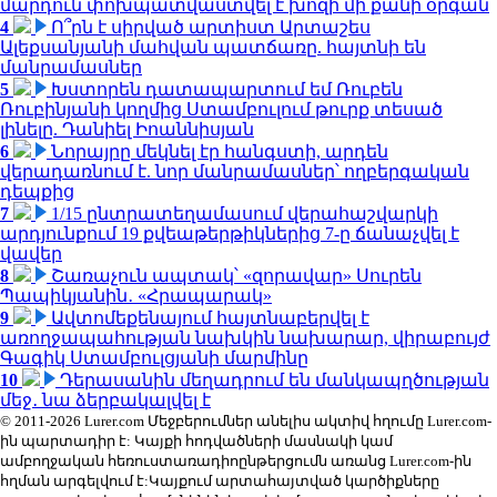
մարդուն փոխպատվաստվել է խոզի մի քանի օրգան
4
Ո՞րն է սիրված արտիստ Արտաշես
Ալեքսանյանի մահվան պատճառը. հայտնի են
մանրամասներ
5
Խստորեն դատապարտում եմ Ռուբեն
Ռուբինյանի կողմից Ստամբուլում թուրք տեսած
լինելը. Դանիել Իոաննիսյան
6
Նորայրը մեկնել էր հանգստի, արդեն
վերադառնում է. նոր մանրամասներ՝ ողբերգական
դեպքից
7
1/15 ընտրատեղամասում վերահաշվարկի
արդյունքում 19 քվեաթերթիկներից 7-ը ճանաչվել է
վավեր
8
Շառաչուն ապտակ՝ «զորավար» Սուրեն
Պապիկյանին․ «Հրապարակ»
9
Ավտոմեքենայում հայտնաբերվել է
առողջապահության նախկին նախարար, վիրաբույժ
Գագիկ Ստամբուլցյանի մարմինը
10
Դերասանին մեղադրում են մանկապղծության
մեջ․ նա ձերբակալվել է
© 2011-2026 Lurer.com Մեջբերումներ անելիս ակտիվ հղումը Lurer.com-
ին պարտադիր է: Կայքի հոդվածների մասնակի կամ
ամբողջական հեռուստառադիոընթերցումն առանց Lurer.com-ին
հղման արգելվում է:Կայքում արտահայտված կարծիքները