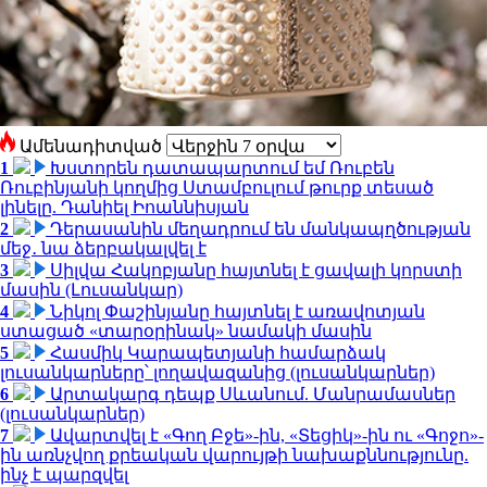
Ամենադիտված
1
Խստորեն դատապարտում եմ Ռուբեն
Ռուբինյանի կողմից Ստամբուլում թուրք տեսած
լինելը. Դանիել Իոաննիսյան
2
Դերասանին մեղադրում են մանկապղծության
մեջ․ նա ձերբակալվել է
3
Սիլվա Հակոբյանը հայտնել է ցավալի կորստի
մասին (Լուսանկար)
4
Նիկոլ Փաշինյանը հայտնել է առավոտյան
ստացած «տարօրինակ» նամակի մասին
5
Հասմիկ Կարապետյանի համարձակ
լուսանկարները՝ լողավազանից (լուսանկարներ)
6
Արտակարգ դեպք Սևանում. Մանրամասներ
(լուսանկարներ)
7
Ավարտվել է «Գող Բջե»-ին, «Տեցիկ»-ին ու «Գոջո»-
ին առնչվող քրեական վարույթի նախաքննությունը.
ինչ է պարզվել