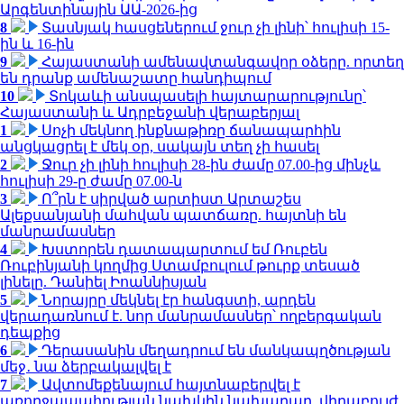
Արգենտինային ԱԱ-2026-ից
8
Տասնյակ հասցեներում ջուր չի լինի՝ հուլիսի 15-
ին և 16-ին
9
Հայաստանի ամենավտանգավոր օձերը. որտեղ
են դրանք ամենաշատը հանդիպում
10
Տոկաևի անսպասելի հայտարարությունը՝
Հայաստանի և Ադրբեջանի վերաբերյալ
1
Սոչի մեկնող ինքնաթիռը ճանապարհին
անցկացրել է մեկ օր, սակայն տեղ չի հասել
2
Ջուր չի լինի հուլիսի 28-ին ժամը 07.00-ից մինչև
հուլիսի 29-ը ժամը 07.00-ն
3
Ո՞րն է սիրված արտիստ Արտաշես
Ալեքսանյանի մահվան պատճառը. հայտնի են
մանրամասներ
4
Խստորեն դատապարտում եմ Ռուբեն
Ռուբինյանի կողմից Ստամբուլում թուրք տեսած
լինելը. Դանիել Իոաննիսյան
5
Նորայրը մեկնել էր հանգստի, արդեն
վերադառնում է. նոր մանրամասներ՝ ողբերգական
դեպքից
6
Դերասանին մեղադրում են մանկապղծության
մեջ․ նա ձերբակալվել է
7
Ավտոմեքենայում հայտնաբերվել է
առողջապահության նախկին նախարար, վիրաբույժ