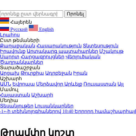
Հայերեն
Русский
English
Լրահոս
Ըստ թեմաների
Քաղաքական
Հասարակություն
Տնտեսություն
Իրավունք
Արտակարգ պատահարներ
Մշակույթ
Սպորտ
Հարցազրույցներ
Վերլուծական
Ծաղրանկարներ
Տարածաշրջան
Արցախ
Թուրքիա
Ադրբեջան
Իրան
Աշխարհ
ԱՄՆ
Եվրոպա
Մերձավոր Արևելք
Ռուսաստան
Այլ
Մամուլ
Հայաստան
Աշխարհ
Մեդիա
Տեսանյութեր
Լուսանկարներ
-ի տեխնոլոգիաներով
10:40
Երրորդ համաշխարհային պա
Թրամփը կոշտ