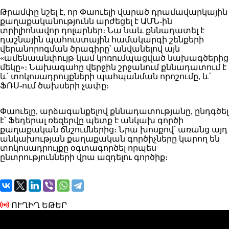
Թրամփը նշել է, որ Փաուելի վարած դրամավարկային
քաղաքականությունն արժեցել է ԱՄՆ-ին
տրիլիոնավոր դոլարներ։ Նա նաև քննադատել է
դաշնային պահուստային համակարգի շենքերի
վերանորոգման ծրագիրը՝ անվանելով այն
«ամենաանփույթ կամ կոռումպացված նախագծերից
մեկը»։ Նախագահը վերջին շրջանում քննադատում է
և՛ տոկոսադրույքների պահպանման որոշումը, և՛
ՖՌՍ-ում ծախսերի չափը։
Փաուելը, արձագանքելով քննադատությանը, ընդգծել
է՝ Ֆեդերալ ռեզերվը պետք է անկախ գործի
քաղաքական ճնշումներից։ Նրա խոսքով՝ առանց այդ
անկախության քաղաքական գործիչները կարող են
տոկոսադրույքը օգտագործել որպես
ընտրությունների վրա ազդելու գործիք։
ՈՒՂԻՂ ԵԹԵՐ