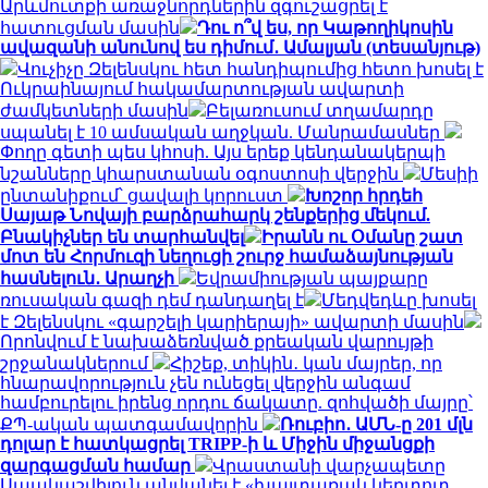
Արևմուտքի առաջնորդներին զգուշացրել է
հատուցման մասին
Դու ո՞վ ես, որ Կաթողիկոսին
ավազանի անունով ես դիմում․ Ամալյան (տեսանյութ)
Վուչիչը Զելենսկու հետ հանդիպումից հետո խոսել է
Ուկրաինայում հակամարտության ավարտի
ժամկետների մասին
Բելառուսում տղամարդը
սպանել է 10 ամսական աղջկան. Մանրամասներ
Փողը գետի պես կհոսի. Այս երեք կենդանակերպի
նշանները կհարստանան օգոստոսի վերջին
Մեսիի
ընտանիքում՝ ցավալի կորուստ
Խոշոր հրդեհ
Սայաթ Նովայի բարձրահարկ շենքերից մեկում.
Բնակիչներ են տարհանվել
Իրանն ու Օմանը շատ
մոտ են Հորմուզի նեղուցի շուրջ համաձայնության
հասնելուն․ Արաղչի
Եվրամիության պայքարը
ռուսական գազի դեմ դանդաղել է
Մեդվեդևը խոսել
է Զելենսկու «գարշելի կարիերայի» ավարտի մասին
Որոնվում է նախաձեռնված քրեական վարույթի
շրջանակներում
Հիշեք, տիկին․ կան մայրեր, որ
հնարավորություն չեն ունեցել վերջին անգամ
համբուրելու իրենց որդու ճակատը. զոհվածի մայրը՝
ՔՊ-ական պատգամավորին
Ռուբիո․ ԱՄՆ-ը 201 մլն
դոլար է հատկացրել TRIPP-ի և Միջին միջանցքի
զարգացման համար
Վրաստանի վարչապետը
Սաակաշվիլուն անվանել է «խայտառակ կեղտոտ