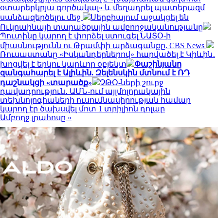
օտարերկրյա գործակալ» և մեղադրել պատերազմ
սանձազերծելու մեջ
Սերբիայում աջակցել են
Ուկրաինայի տարածքային ամբողջականությանը
Պուտինը կարող է փորձել ստուգել ՆԱՏՕ-ի
միասնությունն ու Թրամփի արձագանքը. CBS News
Ռուսաստանը «Իսկանդերներով» հարվածել է Կիևին․
խոցվել է երկու կարևոր օբյեկտ
Փաշինյանը
զանգահարել է Ալիևին. Զելենսկին մտնում է ՌԴ
դաշնակցի «տարածք»
ՉԹՕ-ների շուրջ
դավադրություն․ ԱՄՆ-ում այլմոլորակային
տեխնոլոգիաների ուսումնասիրության համար
կարող էր ծախսվել մոտ 1 տրիլիոն դոլար
Ամբողջ լրահոսը »