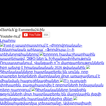
Հետևե՛ք Euromedia24-ին
Youtube-ում`
Լրահոս
Ford-ը պատրաստում է «ժողովրդական»
էլեկտրական պիկապ՝ «Ֆորմուլա-1»-ի
տեխնոլոգիաներով
Երրորդ համաշխարհային
պատերազմ, ՉԹՕ-ներ և իշխանափոխություն
Ռուսաստանում․ Վանգայի ո՞ր մարգարեություններն
իբր պետք է իրականանան 2026 թվականին
Գիտնականները հայտնաբերել են սունկ, որը
տարբեր երկրների մարդկանց մոտ առաջացնում է
միանման հալյուցինացիաներ
Ո՛չ ուսուցչի
փոխարեն. բացահայտվել է ռոբոտների իդեալական
դերը դպրոցում
Գիտնականները երգեցիկ
թռչունների մոտ հայտնաբերել են մարդկային լեզվի
առանցքային հատկանիշներից մեկը
Ամենահազվադեպ տեսարանը․ Ավստրալիայի