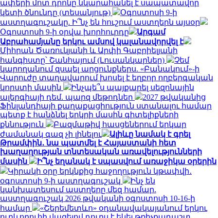
ափերի մոտ դրոնը նկարահանել է սապատավոր
կետի ծնունդը (տեսանյութ)
Օգոստոսի 9-ի
աստղագուշակը. Ի՞նչ են հուշում աստղերն այսօր
Օգոստոսի 9-ի օրվա խորհուրդը
Արգամ
Աբրահամյանը երկու ամսով կալանավորվել է
Միհրան Ծառուկյանի և Արփի Գաբրիելյանի
հանգիստը՝ Շանհայում (Լուսանկարներ)
Չեմ
կարողանում զսպել արցունքներս. «Բանակում»-ի
Վարուժը տաղավարում խոսել է եղբոր ողբերգական
կորստի մասին
Ինչպե՞ս պայքարել սեզոնային
ալերգիայի դեմ. պարզ մեթոդներ
2027 թվականից
Ֆինլանդիայի քաղաքացիություն ստանալու համար
պետք է հանձնել երկրի մասին գիտելիքների
քննություն
Բազմաթիվ հասցեներում երկար
ժամանակ գազ չի լինելու
Ալիևը նամակ է գրել
Թրամփին․ նա պատմել է Հայաստանի հետ
խաղաղության տնտեսական առավելությունների
մասին
Ի՞նչ եղանակ է սպասվում առաջիկա օրերին
Կիրակի օրը երկնքից հաջողություն կթափվի․
օգոստոսի 9-ի աստղագուշակ
Ինչ են
կանխատեսում աստղերը մեզ համար.
աստղագուշակ 2026 թվականի օգոստոսի 10-16-ի
համար
«Շերեմետևո» օդանավակայանում երկու
ուղևորուհի վազելով դուրս է եկել թռիչքադաշտ