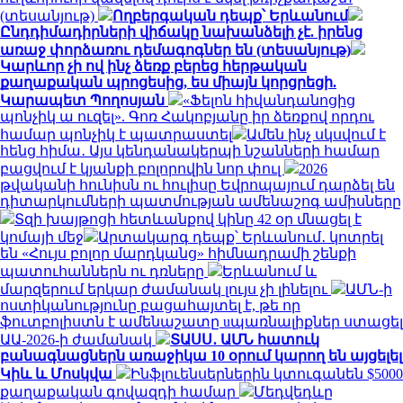
(տեսանյութ)
Ողբերգական դեպք՝ Երևանում
Ընդդիմադիրների վիճակը նախանձելի չէ. իրենց
առաջ փորձառու դեմագոգներ են (տեսանյութ)
Կարևոր չի ով ինչ ձեռք բերեց հերթական
քաղաքական պրոցեսից, ես միայն կորցրեցի.
Կարապետ Պողոսյան
«Ֆելոն հիվանդանոցից
պոնչիկ ա ուզել». Գոռ Հակոբյանը իր ձեռքով որդու
համար պոնչիկ է պատրաստել
Ամեն ինչ սկսվում է
հենց հիմա․ Այս կենդանակերպի նշանների համար
բացվում է կյանքի բոլորովին նոր փուլ
2026
թվականի հունիսն ու հուլիսը Եվրոպայում դարձել են
դիտարկումների պատմության ամենաշոգ ամիսները
Տզի խայթոցի հետևանքով կինը 42 օր մնացել է
կոմայի մեջ
Արտակարգ դեպք՝ Երևանում․ կոտրել
են «Հույս բոլոր մարդկանց» հիմնադրամի շենքի
պատուհաններն ու դռները
Երևանում և
մարզերում երկար ժամանակ լույս չի լինելու
ԱՄՆ-ի
ոստիկանությունը բացահայտել է, թե որ
ֆուտբոլիստն է ամենաշատը uպառնալիքներ ստացել
ԱԱ-2026-ի ժամանակ
ՏԱՍՍ․ ԱՄՆ հատուկ
բանագնացներն առաջիկա 10 օրում կարող են այցելել
Կիև և Մոսկվա
Ինֆլուենսերներին կտուգանեն $5000
քաղաքական գովազդի համար
Մեդվեդևը