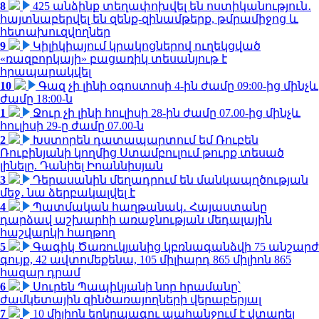
8
425 անձինք տեղափոխվել են ոստիկանություն․
հայտնաբերվել են զենք-զինամթերք, թմրամիջոց և
հետախուզվողներ
9
Կիլիկիայում կրակոցներով ուղեկցված
«ռազբորկայի» բացառիկ տեսանյութ է
հրապարակվել
10
Գազ չի լինի օգոստոսի 4-ին ժամը 09:00-ից մինչև
ժամը 18:00-ն
1
Ջուր չի լինի հուլիսի 28-ին ժամը 07.00-ից մինչև
հուլիսի 29-ը ժամը 07.00-ն
2
Խստորեն դատապարտում եմ Ռուբեն
Ռուբինյանի կողմից Ստամբուլում թուրք տեսած
լինելը. Դանիել Իոաննիսյան
3
Դերասանին մեղադրում են մանկապղծության
մեջ․ նա ձերբակալվել է
4
Պատմական հաղթանակ․ Հայաստանը
դարձավ աշխարհի առաջնության մեդալային
հաշվարկի հաղթող
5
Գագիկ Ծառուկյանից կբռնագանձվի 75 անշարժ
գույք, 42 ավտոմեքենա, 105 միլիարդ 865 միլիոն 865
հազար դրամ
6
Սուրեն Պապիկյանի նոր հրամանը՝
ժամկետային զինծառայողների վերաբերյալ
7
10 միլիոն երկրպագու պահանջում է վտարել