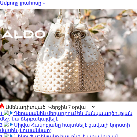
Ամբողջ լրահոսը »
Ամենադիտված
1
Դերասանին մեղադրում են մանկապղծության
մեջ․ նա ձերբակալվել է
2
Սիլվա Հակոբյանը հայտնել է ցավալի կորստի
մասին (Լուսանկար)
3
Նիկոլ Փաշինյանը հայտնել է առավոտյան