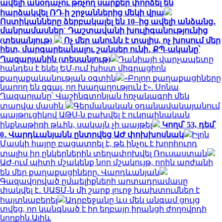
ավելի անօդաչու թռչող սարքեր փորձել են
հարձակվել ՌԴ-ի շրջաններից մեկի վրա
Ոստիկանները ձերբակալել են 10–ից ավելի անձանց․
մանրամասներ` Դաշտավանի խուլիգանությունից
(տեսանյութ)
Ոչ մեր անունն է տալիս, ոչ խոսում մեր
հետ, մարգարեանալու շանսեր ունի․ ՔՊ-ականը՝
Ղազարյանին (տեսանյութ)
Դանիայի վարչապետը
հանդես է եկել ԵՄ-ում խիստ միգրացիոն
քաղաքականության օգտին
«Բոլոր քաղաքացիները
կարող են զգալ, որ խաղաղություն է». Սոնա
Ղազարյանը՝ Վաշինգտոնյան հռչակագրի մեկ
տարվա մասին
Գերմանական օդանավակայանում
պայթուցիկով ԱԹՍ-ն բախվել է ուկրաինական
ինքնաթիռի թևին, սակայն չի պայթել
Կողմ՝ 53, դեմ՝
0․ Վարդևանյանն ընտրվեց ԱԺ փոխխոսնակ
Իլոն
Մասկի հայրը բացատրել է, թե ինչու է խորհուրդ
տալիս իր ընկերներին տեղափոխվել Ռուսաստան
ԱԺ-ում պիտի մշակենք նոր մշակույթ, որին արժանի
են մեր քաղաքացիները. Վարդևանյան
Գազավորված ըմպելիքների արտադրամասը
փակվել է․ ՍԱՏՄ-ն մի շարք լուրջ խախտումներ է
հայտնաբերել
Ադրբեջանը ևս մեկ անգամ ցույց
տվեց, որ կանգնած է իր եղբայր իրանցի ժողովրդի
կողքին.Ալիև