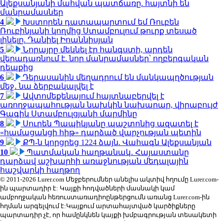
Ալեքսանյանի մահվան պատճառը. հայտնի են
մանրամասներ
4
Խստորեն դատապարտում եմ Ռուբեն
Ռուբինյանի կողմից Ստամբուլում թուրք տեսած
լինելը. Դանիել Իոաննիսյան
5
Նորայրը մեկնել էր հանգստի, արդեն
վերադառնում է. նոր մանրամասներ՝ ողբերգական
դեպքից
6
Դերասանին մեղադրում են մանկապղծության
մեջ․ նա ձերբակալվել է
7
Ավտոմեքենայում հայտնաբերվել է
առողջապահության նախկին նախարար, վիրաբույժ
Գագիկ Ստամբուլցյանի մարմինը
8
Սուրեն Պապիկյանը պաշտոնից ազատել է
«համացանցի հիթ» դարձած վարչության պետին
9
ՔՊ-ն կորցրեց 1224 ձայն. Վահագն Ալեքսանյան
10
Պատմական հաղթանակ․ Հայաստանը
դարձավ աշխարհի առաջնության մեդալային
հաշվարկի հաղթող
© 2011-2026 Lurer.com Մեջբերումներ անելիս ակտիվ հղումը Lurer.com-
ին պարտադիր է: Կայքի հոդվածների մասնակի կամ
ամբողջական հեռուստառադիոընթերցումն առանց Lurer.com-ին
հղման արգելվում է:Կայքում արտահայտված կարծիքները
պարտադիր չէ, որ համընկնեն կայքի խմբագրության տեսակետի