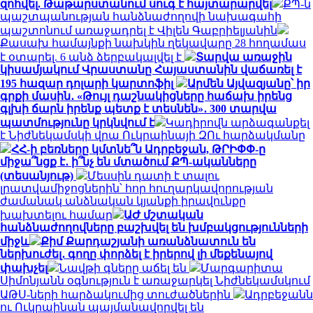
զոհվել. Թաթարստանում սուգ է հայտարարվել
ՔՊ-ն
պաշտպանության հանձնաժողովի նախագահի
պաշտոնում առաջադրել է Վիլեն Գաբրիելյանին
Քասախ համայնքի նախկին ղեկավարը 28 հողամաս
է օտարել. 6 անձ ձերբակալվել է
Տարվա առաջին
կիսամյակում Վրաստանը Հայաստանին վաճառել է
195 հազար դոլարի կարտոֆիլ
Արմեն Այվազյանը՝ իր
գրքի մասին․ «Թույլ դաշնակիցները հաճախ իրենց
գլխի ճարն իրենք պետք է տեսնեն»․ 300 տարվա
պատմությունը կրկնվում է
Կադիրովն արձագանքել
է Նիժնեկամսկի վրա Ուկրաինայի ԶՈւ հարձակմանը
ՀՀ-ի բեռները կմտնե՞ն Ադրբեջան, ԹՐԻՓՓ-ը
միջա՞նցք է․ ի՞նչ են մտածում ՔՊ-ականները
(տեսանյութ)
Մեսսին դատի է տալու
լրատվամիջոցներին՝ հոր հուղարկավորության
ժամանակ անձնական կյանքի իրավունքը
խախտելու համար
ԱԺ մշտական
հանձնաժողովները բաշխվել են խմբակցությունների
միջև
Քիմ Քարդաշյանի առանձնատուն են
ներխուժել․ գողը փորձել է իրերով լի մեքենայով
փախչել
Նավթի գները աճել են
Մարգարիտա
Սիմոնյանն օգնություն է առաջարկել Նիժնեկամսկում
ԱԹՍ-ների հարձակումից տուժածներին
Ադրբեջանն
ու Ուկրաինան պայմանավորվել են