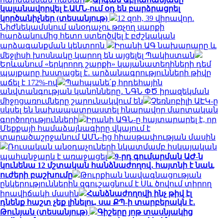
կալանավորվել է.ԱՄՆ-ում օդ են բարձրացրել
կործանիչներ (տեսանյութ)
12 զոհ, 39 վիրավոր.
Նիժնեկամսկում անօդաչու թռչող սարքի
հարձակումից հետո ստեղծվել է բժշկական
արձագանքման կենտրոն
Իրանի ԱԳ նախարարը և
մեջլիսի խոսնակը կարող են այցելել Պակիստան
Երևանում «երկրորդ շարքի» կայանատեղիների դեմ
պայքարը խստացել է․ արձանագրությունների թիվը
աճել է 172%-ով
Պահպանե՛ք հրդեհային
անվտանգության կանոնները․ ՆԳՆ ՓԾ իրազեկման
միջոցառումները շարունակվում են
Չեռնոբիլի ԱԷԿ-ը
սկսել են նախապատրաստել հնարավոր մարտական
գործողությունների
Իրանի ԱԳՆ-ը հայտարարել է, որ
Մեքքայի համաձայնագիրը վկայում է
տարածաշրջանում ԱՄՆ-ից հիասթափության մասին
Ռուսական անօդաչուների նկատմամբ հսկայական
պահանջարկ է առաջացել
9-րդ գումարման ԱԺ-ն
կունենա 12 մշտական հանձնաժողով․ հայտնի է նաև
ուժերի բաշխումը
Թուրքիան նավագնացության
ընկերություններին զգուշացնում է Սև ծովում տիրող
իրավիճակի մասին
Հանձնաժողովի ինչ թիվ էլ
դնենք հաշտ չեք լինելու, սա ՔՊ-ի տարբերակն է․
Թունյան (տեսանյութ)
Գիշերը յոթ տասնյակից