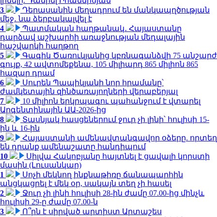
լինելը. Դանիել Իոաննիսյան
3
Դերասանին մեղադրում են մանկապղծության
մեջ․ նա ձերբակալվել է
4
Պատմական հաղթանակ․ Հայաստանը
դարձավ աշխարհի առաջնության մեդալային
հաշվարկի հաղթող
5
Գագիկ Ծառուկյանից կբռնագանձվի 75 անշարժ
գույք, 42 ավտոմեքենա, 105 միլիարդ 865 միլիոն 865
հազար դրամ
6
Սուրեն Պապիկյանի նոր հրամանը՝
ժամկետային զինծառայողների վերաբերյալ
7
10 միլիոն երկրպագու պահանջում է վտարել
Արգենտինային ԱԱ-2026-ից
8
Տասնյակ հասցեներում ջուր չի լինի՝ հուլիսի 15-
ին և 16-ին
9
Հայաստանի ամենավտանգավոր օձերը. որտեղ
են դրանք ամենաշատը հանդիպում
10
Սիլվա Հակոբյանը հայտնել է ցավալի կորստի
մասին (Լուսանկար)
1
Սոչի մեկնող ինքնաթիռը ճանապարհին
անցկացրել է մեկ օր, սակայն տեղ չի հասել
2
Ջուր չի լինի հուլիսի 28-ին ժամը 07.00-ից մինչև
հուլիսի 29-ը ժամը 07.00-ն
3
Ո՞րն է սիրված արտիստ Արտաշես