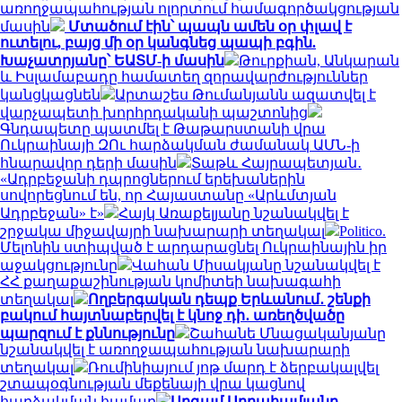
առողջապահության ոլորտում համագործակցության
մասին
Մտածում էին՝ պապն ամեն օր փլավ է
ուտելու, բայց մի օր կանգնեց պապի բգին.
Խաչատրյանը՝ ԵԱՏՄ-ի մասին
Թուրքիան, Անկարան
և Իսլամաբադը համատեղ զորավարժություններ
կանցկացնեն
Արտաշես Թումանյանն ազատվել է
վարչապետի խորհրդականի պաշտոնից
Գնդապետը պատմել է Թաթարստանի վրա
Ուկրաինայի ԶՈւ հարձակման ժամանակ ԱՄՆ-ի
հնարավոր դերի մասին
Տաթև Հայրապետյան․
«Ադրբեջանի դպրոցներում երեխաներին
սովորեցնում են, որ Հայաստանը «Արևմտյան
Ադրբեջան» է»
Հայկ Առաքելյանը նշանակվել է
շրջակա միջավայրի նախարարի տեղակալ
Politico.
Մելոնին ստիպված է արդարացնել Ուկրաինային իր
աջակցությունը
Վահան Միսակյանը նշանակվել է
ՀՀ քաղաքաշինության կոմիտեի նախագահի
տեղակալ
Ողբերգական դեպք Երևանում․ շենքի
բակում հայտնաբերվել է կնոջ դի․ առեղծվածը
պարզում է քննությունը
Շահանե Մնացականյանը
նշանակվել է առողջապահության նախարարի
տեղակալ
Ռումինիայում յոթ մարդ է ձերբակալվել
շտապօգնության մեքենայի վրա կացնով
հարձակման համար
Արգամ Աբրահամյանը