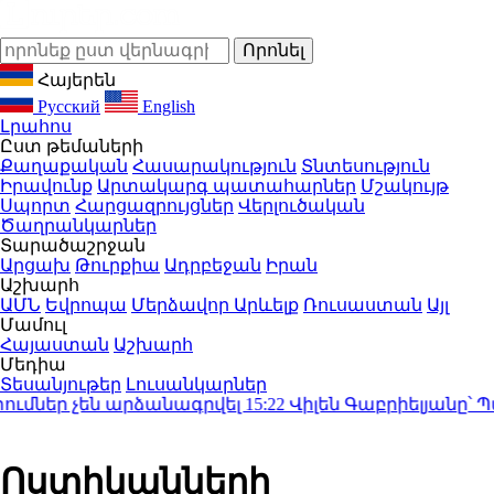
Հայերեն
Русский
English
Լրահոս
Ըստ թեմաների
Քաղաքական
Հասարակություն
Տնտեսություն
Իրավունք
Արտակարգ պատահարներ
Մշակույթ
Սպորտ
Հարցազրույցներ
Վերլուծական
Ծաղրանկարներ
Տարածաշրջան
Արցախ
Թուրքիա
Ադրբեջան
Իրան
Աշխարհ
ԱՄՆ
Եվրոպա
Մերձավոր Արևելք
Ռուսաստան
Այլ
Մամուլ
Հայաստան
Աշխարհ
Մեդիա
Տեսանյութեր
Լուսանկարներ
ներ չեն արձանագրվել
15:22
Վիլեն Գաբրիելյանը՝ Պ
Ոստիկանների