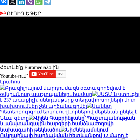
ՈՒՂԻՂ ԵԹԵՐ
Հետևե՛ք Euromedia24-ին
Youtube-ում`
Լրահոս
Բրազիլիայում մարդու մազն օգտագործվում է
օվկիանոսը պաշտպանելու համար
ՍԱՏՄ-ն ստուգել
է 237 առաքիչի․ սննդամթերք տեղափոխողների մոտ
խախտումներ չեն արձանագրվել
Սանկտ
Պետերբուրգում երկու ուղևորներով մեքենան ընկել է
Նևա գետը
Վիլեն Գաբրիելյանը՝ Պաշտպանության
և անվտանգային հարցերի հանձնաժողովի
նախագահի թեկնածու
Նիժնեկամսկում
Ուկրաինայի հարձակման հետևանքով 12 մարդ է