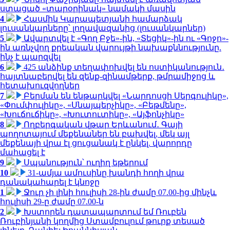
ստացած «տարօրինակ» նամակի մասին
4
Հասմիկ Կարապետյանի համարձակ
լուսանկարները՝ լողավազանից (լուսանկարներ)
5
Ավարտվել է «Գող Բջե»-ին, «Տեցիկ»-ին ու «Գոջո»-
ին առնչվող քրեական վարույթի նախաքննությունը.
ինչ է պարզվել
6
425 անձինք տեղափոխվել են ոստիկանություն․
հայտնաբերվել են զենք-զինամթերք, թմրամիջոց և
հետախուզվողներ
7
Բերման են ենթարկվել «Նարդոսցի Սերգուլիկը»,
«Փումփուլիկը», «Սնայպերչիկը», «Բեթմենը»,
«Խուճուճիկը», «Խուտուտիկը», «Այֆոնչիկը»
8
Ողբերգական վթար Երևանում․ Գայի
պողոտայում մեքենաներ են բախվել, մեկ այլ
մեքենայի վրա էլ ցուցանակ է ընկել. վարորդը
մահացել է
9
Սպանություն՝ ուղիղ եթերում
10
31-ամյա ամուսինը խանդի հողի վրա
դանակահարել է կնոջը
1
Ջուր չի լինի հուլիսի 28-ին ժամը 07.00-ից մինչև
հուլիսի 29-ը ժամը 07.00-ն
2
Խստորեն դատապարտում եմ Ռուբեն
Ռուբինյանի կողմից Ստամբուլում թուրք տեսած