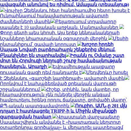
ավազանի անունով ես դիմում․ Ամալյան (տեսանյութ)
Վուչիչը Զելենսկու հետ հանդիպումից հետո խոսել է
Ուկրաինայում հակամարտության ավարտի
ժամկետների մասին
Բելառուսում տղամարդը
սպանել է 10 ամսական աղջկան. Մանրամասներ
Փողը գետի պես կհոսի. Այս երեք կենդանակերպի
նշանները կհարստանան օգոստոսի վերջին
Մեսիի
ընտանիքում՝ ցավալի կորուստ
Խոշոր հրդեհ
Սայաթ Նովայի բարձրահարկ շենքերից մեկում.
Բնակիչներ են տարհանվել
Իրանն ու Օմանը շատ
մոտ են Հորմուզի նեղուցի շուրջ համաձայնության
հասնելուն․ Արաղչի
Եվրամիության պայքարը
ռուսական գազի դեմ դանդաղել է
Մեդվեդևը խոսել
է Զելենսկու «գարշելի կարիերայի» ավարտի մասին
Որոնվում է նախաձեռնված քրեական վարույթի
շրջանակներում
Հիշեք, տիկին․ կան մայրեր, որ
հնարավորություն չեն ունեցել վերջին անգամ
համբուրելու իրենց որդու ճակատը. զոհվածի մայրը՝
ՔՊ-ական պատգամավորին
Ռուբիո․ ԱՄՆ-ը 201 մլն
դոլար է հատկացրել TRIPP-ի և Միջին միջանցքի
զարգացման համար
Վրաստանի վարչապետը
Սաակաշվիլուն անվանել է «խայտառակ կեղտոտ
օտարերկրյա գործակալ» և մեղադրել պատերազմ