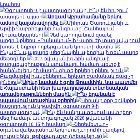
Լրահոս
Օգոստոսի 9-ի աստղագուշակը. Ի՞նչ են հուշում
աստղերն այսօր
Արգամ Աբրահամյանը երկու
ամսով կալանավորվել է
Միհրան Ծառուկյանի և
Արփի Գաբրիելյանի հանգիստը՝ Շանհայում
(Լուսանկարներ)
Չեմ կարողանում զսպել
արցունքներս. «Բանակում»-ի Վարուժը տաղավարում
խոսել է եղբոր ողբերգական կորստի մասին
Ինչպե՞ս պայքարել սեզոնային ալերգիայի դեմ. պարզ
մեթոդներ
2027 թվականից Ֆինլանդիայի
քաղաքացիություն ստանալու համար պետք է
հանձնել երկրի մասին գիտելիքների քննություն
Բազմաթիվ հասցեներում երկար ժամանակ գազ չի
լինելու
Ալիևը նամակ է գրել Թրամփին․ նա պատմել
է Հայաստանի հետ խաղաղության տնտեսական
առավելությունների մասին
Ի՞նչ եղանակ է
սպասվում առաջիկա օրերին
Կիրակի օրը երկնքից
հաջողություն կթափվի․ օգոստոսի 9-ի
աստղագուշակ
Ինչ են կանխատեսում աստղերը
մեզ համար. աստղագուշակ 2026 թվականի
օգոստոսի 10-16-ի համար
«Շերեմետևո»
օդանավակայանում երկու ուղևորուհի վազելով
դուրս է եկել թռիչքադաշտ (տեսանյութ)