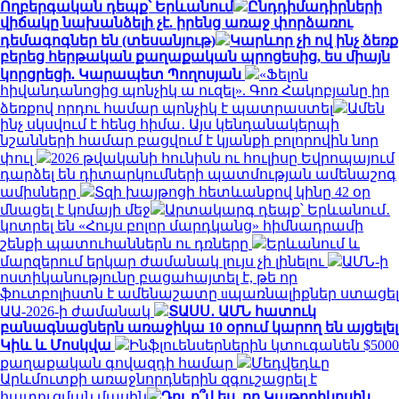
Ողբերգական դեպք՝ Երևանում
Ընդդիմադիրների
վիճակը նախանձելի չէ. իրենց առաջ փորձառու
դեմագոգներ են (տեսանյութ)
Կարևոր չի ով ինչ ձեռք
բերեց հերթական քաղաքական պրոցեսից, ես միայն
կորցրեցի. Կարապետ Պողոսյան
«Ֆելոն
հիվանդանոցից պոնչիկ ա ուզել». Գոռ Հակոբյանը իր
ձեռքով որդու համար պոնչիկ է պատրաստել
Ամեն
ինչ սկսվում է հենց հիմա․ Այս կենդանակերպի
նշանների համար բացվում է կյանքի բոլորովին նոր
փուլ
2026 թվականի հունիսն ու հուլիսը Եվրոպայում
դարձել են դիտարկումների պատմության ամենաշոգ
ամիսները
Տզի խայթոցի հետևանքով կինը 42 օր
մնացել է կոմայի մեջ
Արտակարգ դեպք՝ Երևանում․
կոտրել են «Հույս բոլոր մարդկանց» հիմնադրամի
շենքի պատուհաններն ու դռները
Երևանում և
մարզերում երկար ժամանակ լույս չի լինելու
ԱՄՆ-ի
ոստիկանությունը բացահայտել է, թե որ
ֆուտբոլիստն է ամենաշատը uպառնալիքներ ստացել
ԱԱ-2026-ի ժամանակ
ՏԱՍՍ․ ԱՄՆ հատուկ
բանագնացներն առաջիկա 10 օրում կարող են այցելել
Կիև և Մոսկվա
Ինֆլուենսերներին կտուգանեն $5000
քաղաքական գովազդի համար
Մեդվեդևը
Արևմուտքի առաջնորդներին զգուշացրել է
հատուցման մասին
Դու ո՞վ ես, որ Կաթողիկոսին