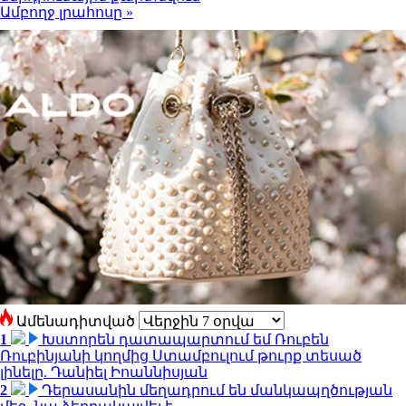
Ամբողջ լրահոսը »
Ամենադիտված
1
Խստորեն դատապարտում եմ Ռուբեն
Ռուբինյանի կողմից Ստամբուլում թուրք տեսած
լինելը. Դանիել Իոաննիսյան
2
Դերասանին մեղադրում են մանկապղծության