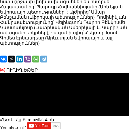
նստաշրջանի փոխնախագահներ են ընտրվել
Հայաստանից՝ Պարույր Հովհաննիսյանը (Արևելյան
Եվրոպայի պետություններ, ) Ալժիրից՝ Ամար
Բենջաման (Աֆրիկայի պետություններ), Դոմինիկյան
Հանրապետությունից՝ Վելինգտոն Դարիո Բենկոսմե
Կաստանյոսը (Լատինական Ամերիկայի և Կարիբյան
ավազանի երկրներ), Իսպանիայից՝ Հեկտոր Խոսե
Գոմես Էրնանդեսը (Արևմտյան Եվրոպայի և այլ
պետություններ):
ՈՒՂԻՂ ԵԹԵՐ
Հետևե՛ք Euromedia24-ին
Youtube-ում`