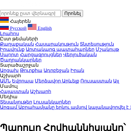
Հայերեն
Русский
English
Լրահոս
Ըստ թեմաների
Քաղաքական
Հասարակություն
Տնտեսություն
Իրավունք
Արտակարգ պատահարներ
Մշակույթ
Սպորտ
Հարցազրույցներ
Վերլուծական
Ծաղրանկարներ
Տարածաշրջան
Արցախ
Թուրքիա
Ադրբեջան
Իրան
Աշխարհ
ԱՄՆ
Եվրոպա
Մերձավոր Արևելք
Ռուսաստան
Այլ
Մամուլ
Հայաստան
Աշխարհ
Մեդիա
Տեսանյութեր
Լուսանկարներ
ամ Աբրահամյանը երկու ամսով կալանավորվել է
1:12
Պարույր Հովհաննիսյանը՝