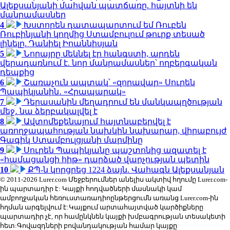
Ալեքսանյանի մահվան պատճառը. հայտնի են
մանրամասներ
4
Խստորեն դատապարտում եմ Ռուբեն
Ռուբինյանի կողմից Ստամբուլում թուրք տեսած
լինելը. Դանիել Իոաննիսյան
5
Նորայրը մեկնել էր հանգստի, արդեն
վերադառնում է. նոր մանրամասներ՝ ողբերգական
դեպքից
6
Շառաչուն ապտակ՝ «զորավար» Սուրեն
Պապիկյանին․ «Հրապարակ»
7
Դերասանին մեղադրում են մանկապղծության
մեջ․ նա ձերբակալվել է
8
Ավտոմեքենայում հայտնաբերվել է
առողջապահության նախկին նախարար, վիրաբույժ
Գագիկ Ստամբուլցյանի մարմինը
9
Սուրեն Պապիկյանը պաշտոնից ազատել է
«համացանցի հիթ» դարձած վարչության պետին
10
ՔՊ-ն կորցրեց 1224 ձայն. Վահագն Ալեքսանյան
© 2011-2026 Lurer.com Մեջբերումներ անելիս ակտիվ հղումը Lurer.com-
ին պարտադիր է: Կայքի հոդվածների մասնակի կամ
ամբողջական հեռուստառադիոընթերցումն առանց Lurer.com-ին
հղման արգելվում է:Կայքում արտահայտված կարծիքները
պարտադիր չէ, որ համընկնեն կայքի խմբագրության տեսակետի
հետ:Գովազդների բովանդակության համար կայքը