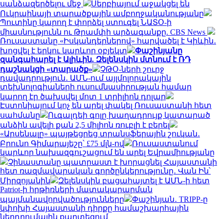
սանձազերծելու մեջ
Սերբիայում աջակցել են
Ուկրաինայի տարածքային ամբողջականությանը
Պուտինը կարող է փորձել ստուգել ՆԱՏՕ-ի
միասնությունն ու Թրամփի արձագանքը. CBS News
Ռուսաստանը «Իսկանդերներով» հարվածել է Կիևին․
խոցվել է երկու կարևոր օբյեկտ
Փաշինյանը
զանգահարել է Ալիևին. Զելենսկին մտնում է ՌԴ
դաշնակցի «տարածք»
ՉԹՕ-ների շուրջ
դավադրություն․ ԱՄՆ-ում այլմոլորակային
տեխնոլոգիաների ուսումնասիրության համար
կարող էր ծախսվել մոտ 1 տրիլիոն դոլար
Էստոնիայում կոչ են արել փակել Ռուսաստանի հետ
սահմանը
Ուգալդեի գոլը խաղադրույք կատարած
անձին ավելի քան 2,5 միլիոն ռուբլի է բերել
«Արսենալը» պայթեցրեց տրանսֆերային շուկան․
Բրունո Գիմարայեշը՝ £75 մլն-ով
Ռուսաստանում
կարևոր նախազգուշացում են արել Եվրամիությանը
Չինաստանը պատրաստ է խորացնել Հայաստանի
հետ ռազմավարական գործընկերությունը․ Վան Ին՝
Միրզոյանին
Զելենսկին բացահայտել է ԱՄՆ-ի հետ
Patriot-ի հրթիռների մատակարարման
պայմանավորվածությունները
Փաշինյան․ TRIPP-ը
կփոխի Հայաստանի դիրքը համաշխարհային
ներդրումային քարտեզում