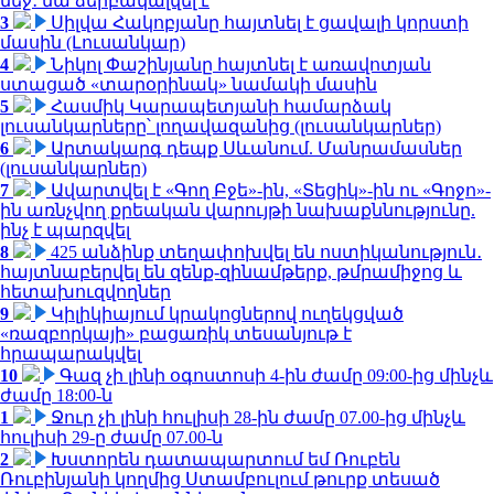
մեջ․ նա ձերբակալվել է
3
Սիլվա Հակոբյանը հայտնել է ցավալի կորստի
մասին (Լուսանկար)
4
Նիկոլ Փաշինյանը հայտնել է առավոտյան
ստացած «տարօրինակ» նամակի մասին
5
Հասմիկ Կարապետյանի համարձակ
լուսանկարները՝ լողավազանից (լուսանկարներ)
6
Արտակարգ դեպք Սևանում. Մանրամասներ
(լուսանկարներ)
7
Ավարտվել է «Գող Բջե»-ին, «Տեցիկ»-ին ու «Գոջո»-
ին առնչվող քրեական վարույթի նախաքննությունը.
ինչ է պարզվել
8
425 անձինք տեղափոխվել են ոստիկանություն․
հայտնաբերվել են զենք-զինամթերք, թմրամիջոց և
հետախուզվողներ
9
Կիլիկիայում կրակոցներով ուղեկցված
«ռազբորկայի» բացառիկ տեսանյութ է
հրապարակվել
10
Գազ չի լինի օգոստոսի 4-ին ժամը 09:00-ից մինչև
ժամը 18:00-ն
1
Ջուր չի լինի հուլիսի 28-ին ժամը 07.00-ից մինչև
հուլիսի 29-ը ժամը 07.00-ն
2
Խստորեն դատապարտում եմ Ռուբեն
Ռուբինյանի կողմից Ստամբուլում թուրք տեսած