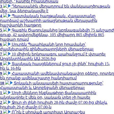
լինելը. Դանիել Իոաննիսյան
3
Դերասանին մեղադրում են մանկապղծության
մեջ․ նա ձերբակալվել է
4
Պատմական հաղթանակ․ Հայաստանը
դարձավ աշխարհի առաջնության մեդալային
հաշվարկի հաղթող
5
Գագիկ Ծառուկյանից կբռնագանձվի 75 անշարժ
գույք, 42 ավտոմեքենա, 105 միլիարդ 865 միլիոն 865
հազար դրամ
6
Սուրեն Պապիկյանի նոր հրամանը՝
ժամկետային զինծառայողների վերաբերյալ
7
10 միլիոն երկրպագու պահանջում է վտարել
Արգենտինային ԱԱ-2026-ից
8
Տասնյակ հասցեներում ջուր չի լինի՝ հուլիսի 15-
ին և 16-ին
9
Հայաստանի ամենավտանգավոր օձերը. որտեղ
են դրանք ամենաշատը հանդիպում
10
Տոկաևի անսպասելի հայտարարությունը՝
Հայաստանի և Ադրբեջանի վերաբերյալ
1
Սոչի մեկնող ինքնաթիռը ճանապարհին
անցկացրել է մեկ օր, սակայն տեղ չի հասել
2
Ջուր չի լինի հուլիսի 28-ին ժամը 07.00-ից մինչև
հուլիսի 29-ը ժամը 07.00-ն
3
Ո՞րն է սիրված արտիստ Արտաշես