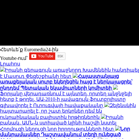
Հետևե՛ք Euromedia24-ին
Youtube-ում`
Լրահոս
Իրանի գերագույն առաջնորդ Խամենեին հանդիպել
է Մասուդ Փեզեշքիանի հետ
Հայաստանյայց
առաքելական սուրբ եկեղեցին հայց է ներկայացրել՝
ընդդեմ Պետական եկամուտների կոմիտեի
Ֆորլանը վերադառնում է այնտեղ, որտեղ անջնջելի
հետք է թողել․ ԱԱ-2010-ի լավագույն ֆուտբոլիստը
գլխավորել է Ուրուգվայի հավաքականը
Զելենսկին
հայտարարել է, որ շատ երկրներ դեմ են
ուկրաինական բալիստիկ հրթիռներին
Իրանի
բանակ․ ԱՄՆ-ն ստիպված կլինի հաշվի նստել
Հորմուզի նեղուցի նոր իրողությունների հետ
Նոր
մանրամասներ Դաշտավանում տեղի ունեցած