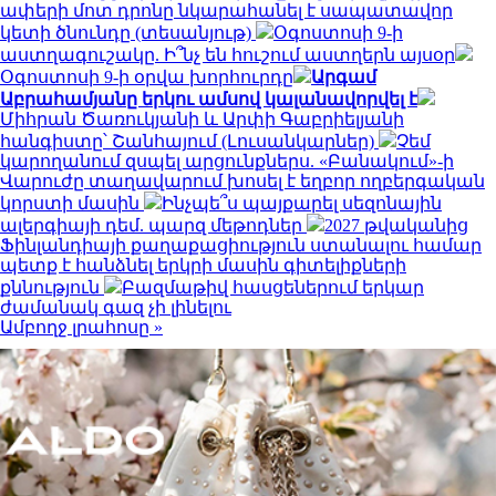
ափերի մոտ դրոնը նկարահանել է սապատավոր
կետի ծնունդը (տեսանյութ)
Օգոստոսի 9-ի
աստղագուշակը. Ի՞նչ են հուշում աստղերն այսօր
Օգոստոսի 9-ի օրվա խորհուրդը
Արգամ
Աբրահամյանը երկու ամսով կալանավորվել է
Միհրան Ծառուկյանի և Արփի Գաբրիելյանի
հանգիստը՝ Շանհայում (Լուսանկարներ)
Չեմ
կարողանում զսպել արցունքներս. «Բանակում»-ի
Վարուժը տաղավարում խոսել է եղբոր ողբերգական
կորստի մասին
Ինչպե՞ս պայքարել սեզոնային
ալերգիայի դեմ. պարզ մեթոդներ
2027 թվականից
Ֆինլանդիայի քաղաքացիություն ստանալու համար
պետք է հանձնել երկրի մասին գիտելիքների
քննություն
Բազմաթիվ հասցեներում երկար
ժամանակ գազ չի լինելու
Ամբողջ լրահոսը »