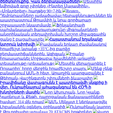
ծեծկռտուքից. Կան ձերբակալվածներ
Մեսսիին
նվիրված գոլը չփրկեց «Ինտեր Մայամիին»․
«Մոնտերեյը» հաղթեց 90+7-ին
Reuters․
Դեմոկրատները լայնածավալ հետաքննություններ են
պատրաստում Թրամփի և նրա գործարար
շրջապատի նկատմամբ
Ֆինլանդիայի
սահմանապահ ծառայությունը միգրանտների
անօրինական տեղափոխման խոշոր միջազգային
ցանց է բացահայտել
Հայաստանում եղանակը
կտրուկ կփոխվի
Բավական երկար ժամանակով
հրաժեշտ կտանք +35°C-ից բարձր
ջերմաստիճաններին. Ազիզյան
Իրանը
հրապարակել Մոջթաբա Խամենեիի առաջին
տեսանյութը (տեսանյութ)
Մեսսին վերադարձել է
Ռոսարիո՝ հորը վերջին հրաժեշտը տալու
Մենք չենք
բանակցում ԱՄՆ-ի հետ․ Արաղչին պարզաբանել է
Թեհրան–Վաշինգտոն շփումների ձևաչափը
Իրավիճակը վատագույնն է պատերազմի սկզբից ի
վեր․ Ուկրաինայում ահազանգում են ՀՕՊ-ի
խնդիրների մասին
Նոր Ախուրյան, Նոր Կյանք,
Կառնուտ և Քեթի․ դպրոցական ճանապարհների
համար՝ 314 մլն դրամ
ԱՄՆ Սենատ է ներկայացվել
Լիբանանին օգնելու օրինագիծ
Ուկրաինան կարող
է Թուրքիայից ստանալ 70 ATACMS հրթիռներ
Վաղը