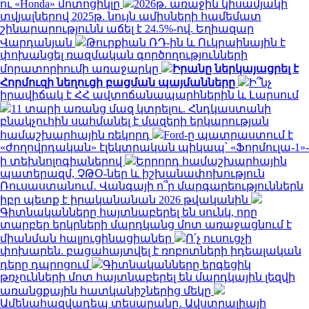
ու «Honda» մոտոցիկլը
2026թ. առաջին կիսամյակի
տվյալներով 2025թ. նույն ամիսների համեմատ
շինարարությունն աճել է 24.5%-ով. Եղիազար
Վարդանյան
Թուրքիան ՌԴ-ին և Ուկրաինային է
փոխանցել ռազմական գործողությունների
մորատորիումի առաջարկը
Իրանը ներկայացրել է
Հորմուզի նեղուցի բացման պայմանները
Ի՞նչ
իրավիճակ է ՀՀ ավտոճանապարհներին և Լարսում
11 տարի առանց մազ կտրելու. Հնդկաստանի
բնակչուհին սահմանել է մազերի երկարության
համաշխարհային ռեկորդ
Ford-ը պատրաստում է
«ժողովրդական» էլեկտրական պիկապ՝ «Ֆորմուլա-1»-
ի տեխնոլոգիաներով
Երրորդ համաշխարհային
պատերազմ, ՉԹՕ-ներ և իշխանափոխություն
Ռուսաստանում․ Վանգայի ո՞ր մարգարեություններն
իբր պետք է իրականանան 2026 թվականին
Գիտնականները հայտնաբերել են սունկ, որը
տարբեր երկրների մարդկանց մոտ առաջացնում է
միանման հալյուցինացիաներ
Ո՛չ ուսուցչի
փոխարեն. բացահայտվել է ռոբոտների իդեալական
դերը դպրոցում
Գիտնականները երգեցիկ
թռչունների մոտ հայտնաբերել են մարդկային լեզվի
առանցքային հատկանիշներից մեկը
Ամենահազվադեպ տեսարանը․ Ավստրալիայի