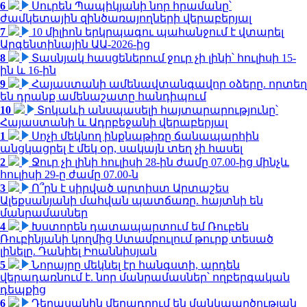
6
Սուրեն Պապիկյանի նոր հրամանը՝
ժամկետային զինծառայողների վերաբերյալ
7
10 միլիոն երկրպագու պահանջում է վտարել
Արգենտինային ԱԱ-2026-ից
8
Տասնյակ հասցեներում ջուր չի լինի՝ հուլիսի 15-
ին և 16-ին
9
Հայաստանի ամենավտանգավոր օձերը. որտեղ
են դրանք ամենաշատը հանդիպում
10
Տոկաևի անսպասելի հայտարարությունը՝
Հայաստանի և Ադրբեջանի վերաբերյալ
1
Սոչի մեկնող ինքնաթիռը ճանապարհին
անցկացրել է մեկ օր, սակայն տեղ չի հասել
2
Ջուր չի լինի հուլիսի 28-ին ժամը 07.00-ից մինչև
հուլիսի 29-ը ժամը 07.00-ն
3
Ո՞րն է սիրված արտիստ Արտաշես
Ալեքսանյանի մահվան պատճառը. հայտնի են
մանրամասներ
4
Խստորեն դատապարտում եմ Ռուբեն
Ռուբինյանի կողմից Ստամբուլում թուրք տեսած
լինելը. Դանիել Իոաննիսյան
5
Նորայրը մեկնել էր հանգստի, արդեն
վերադառնում է. նոր մանրամասներ՝ ողբերգական
դեպքից
6
Դերասանին մեղադրում են մանկապղծության