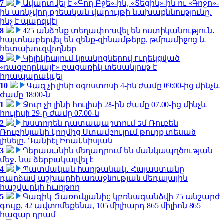
7
Ավարտվել է «Գող Բջե»-ին, «Տեցիկ»-ին ու «Գոջո»-
ին առնչվող քրեական վարույթի նախաքննությունը.
ինչ է պարզվել
8
425 անձինք տեղափոխվել են ոստիկանություն․
հայտնաբերվել են զենք-զինամթերք, թմրամիջոց և
հետախուզվողներ
9
Կիլիկիայում կրակոցներով ուղեկցված
«ռազբորկայի» բացառիկ տեսանյութ է
հրապարակվել
10
Գազ չի լինի օգոստոսի 4-ին ժամը 09:00-ից մինչև
ժամը 18:00-ն
1
Ջուր չի լինի հուլիսի 28-ին ժամը 07.00-ից մինչև
հուլիսի 29-ը ժամը 07.00-ն
2
Խստորեն դատապարտում եմ Ռուբեն
Ռուբինյանի կողմից Ստամբուլում թուրք տեսած
լինելը. Դանիել Իոաննիսյան
3
Դերասանին մեղադրում են մանկապղծության
մեջ․ նա ձերբակալվել է
4
Պատմական հաղթանակ․ Հայաստանը
դարձավ աշխարհի առաջնության մեդալային
հաշվարկի հաղթող
5
Գագիկ Ծառուկյանից կբռնագանձվի 75 անշարժ
գույք, 42 ավտոմեքենա, 105 միլիարդ 865 միլիոն 865
հազար դրամ