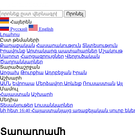
Հայերեն
Русский
English
Լրահոս
Ըստ թեմաների
Քաղաքական
Հասարակություն
Տնտեսություն
Իրավունք
Արտակարգ պատահարներ
Մշակույթ
Սպորտ
Հարցազրույցներ
Վերլուծական
Ծաղրանկարներ
Տարածաշրջան
Արցախ
Թուրքիա
Ադրբեջան
Իրան
Աշխարհ
ԱՄՆ
Եվրոպա
Մերձավոր Արևելք
Ռուսաստան
Այլ
Մամուլ
Հայաստան
Աշխարհ
Մեդիա
Տեսանյութեր
Լուսանկարներ
 հետ
16:40
Հայաստանյայց առաքելական սուրբ եկեղեցի
Տարադրամի