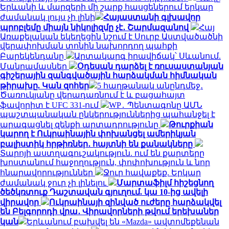
Երևանի և մարզերի մի շարք հասցեներում երկար
ժամանակ լույս չի լինի
Հայաստանի գլխավոր
պրոբլեմը միայն նիկոլիզմը չէ․ Շարմազանով
Հայ
Առաքելական եկեղեցին նշում է Սուրբ Աստվածածնի
վերափոխման տոնին նախորդող պահքի
Բարեկենդանը
Արտակարգ իրավիճակ՝ Սևանում.
Մանրամասներ
Օդեսան դարձել է ռուսաստանյան
գիշերային զանգվածային հարձակման հիմնական
թիրախը. Կան զոհեր
5 հաղթանակ անընդմեջ․
Ծառուկյանը վերադառնում է և բացահայտ
ֆավորիտ է UFC 331-ում
WP․ Պենտագոնը ԱՄՆ
պաշտպանական ընկերություններից պահանջել է
արագացնել զենքի արտադրությունը
Թուրքիան
կարող է Ուկրաինային փոխանցել ամերիկյան
բալիստիկ հրթիռներ․ հայտնի են քանակները
Տարոյի աստղագուշակություն. ում են քարտերը
խոստանում հաջողություն, փոփոխություն և նոր
հնարավորություններ
Ջուր հավաքեք. Երկար
ժամանակ ջուր չի լինելու
Մարտաֆիլմ հիշեցնող
ծեծկռտուք Դաշտավան գյուղում. կա 10-ից ավելի
վիրավոր
Ուկրաինայի զինված ուժերը հարձակվել
են Բելգորոդի վրա․ Վիրավորների թվում երեխաներ
կան
Երևանում բախվել են «Mazda» ավտոմեքենան