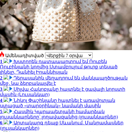
Ամենադիտված
1
Խստորեն դատապարտում եմ Ռուբեն
Ռուբինյանի կողմից Ստամբուլում թուրք տեսած
լինելը. Դանիել Իոաննիսյան
2
Դերասանին մեղադրում են մանկապղծության
մեջ․ նա ձերբակալվել է
3
Սիլվա Հակոբյանը հայտնել է ցավալի կորստի
մասին (Լուսանկար)
4
Նիկոլ Փաշինյանը հայտնել է առավոտյան
ստացած «տարօրինակ» նամակի մասին
5
Հասմիկ Կարապետյանի համարձակ
լուսանկարները՝ լողավազանից (լուսանկարներ)
6
Արտակարգ դեպք Սևանում. Մանրամասներ
(լուսանկարներ)