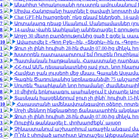
4
Անահիտ Կիրակոսյանի դուստրն ամուսնանում 
5
Սիլվա Հակոբյանը հայտնել է ցավալի կորստի մ
6
Chat GPT-ին հարցրեցի՝ ոնց գնամ եկեղեցի. 14-
7
Արտակարգ դեպք Սևանում. Մանրամասներ (լո
8
14-ամյա Վահե Ապիկյանը անհետացել է գրությու
9
Արջը 30 մետր բարձրությունից ցած է գցել և ս
10
Ավարտվել է «Գող Բջե»-ին, «Տեցիկ»-ին ու «Գոջ
1
Ջուր չի լինի հուլիսի 28-ին ժամը 07.00-ից մինչև հո
2
Խստորեն դատապարտում եմ Ռուբեն Ռուբինյանի
3
Պատմական հաղթանակ․ Հայաստանը դարձավ 
4
ՀՀ-ում ԱՄՆ դեսպանատնից լավ լուր․ նոր հնար
5
Համլետ ջան լույսերի մեջ մնաս. Գայանե Ասլամ
6
Գագիկ Ծառուկյանից կբռնագանձվի 75 անշարժ գո
7
Սուրեն Պապիկյանի նոր հրամանը՝ ժամկետային
8
10 միլիոն երկրպագու պահանջում է վտարել Արգ
9
Տասնյակ հասցեներում ջուր չի լինի՝ հուլիսի 15-ին
10
Հայաստանի ամենավտանգավոր օձերը. որտե
1
Սոչի մեկնող ինքնաթիռը ճանապարհին անցկացրե
2
Ջուր չի լինի հուլիսի 28-ին ժամը 07.00-ից մինչև հո
3
Ռուբլին թանկացել է․ փոխարժեքն՝ այսօր
4
Չինաստանում աշխարհում առաջին անգամ մա
5
Ո՞րն է սիրված արտիստ Արտաշես Ալեքսանյա