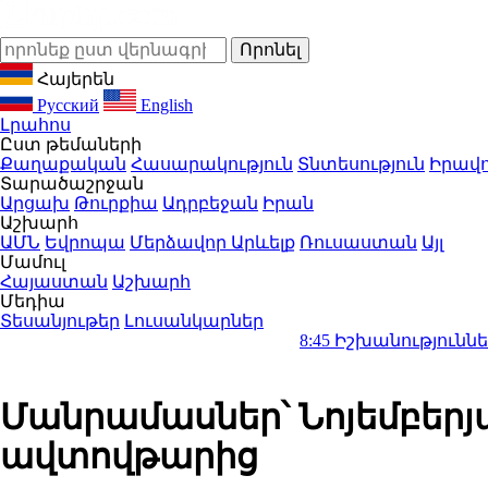
Հայերեն
Русский
English
Լրահոս
Ըստ թեմաների
Քաղաքական
Հասարակություն
Տնտեսություն
Իրավո
Տարածաշրջան
Արցախ
Թուրքիա
Ադրբեջան
Իրան
Աշխարհ
ԱՄՆ
Եվրոպա
Մերձավոր Արևելք
Ռուսաստան
Այլ
Մամուլ
Հայաստան
Աշխարհ
Մեդիա
Տեսանյութեր
Լուսանկարներ
8:45
Իշխանությունները լուծել ե
Մանրամասներ՝ Նոյեմբե
ավտովթարից