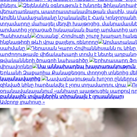
լինելու
Զելենսկին օգնություն է խնդրել Ֆինլանդիայ
վերադառնալու պատրաստակամության մասին, սակայն
Արմեն Մամաջանյանը նշանակվել է Հայկ Կոնջորյա
տղամարդը մահացել մեղվի խայթոցից. մանրամասնե
արմատից չորացած հսկայական ծառը արմատից պոկվել
Պակիստան
Հուսանք՝ Հորմուզի շուրջ խաղաղ հա
ինքնաթիռի թևի վրա քայլելու ռեկորդը
Արմատական 
սահմանը
Դերասան Կարո Հովհաննիսյանն ու կինը 
արժողությամբ վիճակախաղի տոմս է նետել աղբանո
թվականների ծրագրի նախագիծը
Երիտասարդ ֆո
վիրավորներ
Սա աննախադեպ խայտառակություն է.
Երևանի Զաքարիա Քանաքեռցու փողոցի տներից մե
կալանավայրից
Նավագնացության խոշոր ընկերությո
զինված կինը հարձակվել է չորս տղամարդու վրա
Ռ
օդանավակայանում «անհայտ պայթուցիկ սարքով դրոն
բանկային տվյալներին տիրանալն է (լուսանկար)
Ամբողջ լրահոսը »