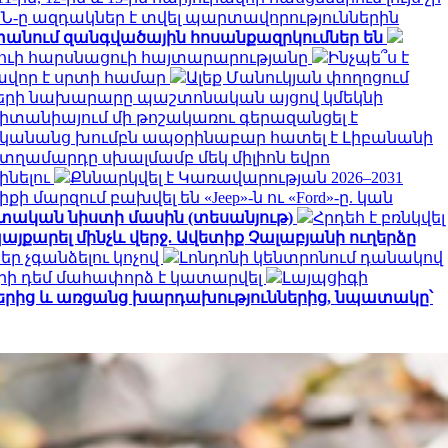
Ն-ը ազդակներ է տվել պարտավորություններին
անում զանգվածային հոսանքազրկումներ են
դուի հարսնացուի հայտարարությանը
Ինչպե՞ս է
վոր է սրտի համար
Ալեք Մանուկյան փողոցում
երի նախարարը պաշտոնական այցով կմեկնի
իտանիայում մի թոշակառու գերազանցել է
 կանանց խումբն ապօրինաբար հատել է Լիբանանի
 տղամարդը սխալմամբ մեկ միլիոն եվրո
ինելու
Քննարկվել է Կառավարության 2026–2031
քի մարզում բախվել են «Jeep»-ն ու «Ford»-ը. կան
ատական նիստի մասին (տեսանյութ)
Հրդեհ է բռնկվել
այքարել մինչև վերջ. Ավետիք Չալաբյանի ուղերձը
եր չգանձելու կոչով
Լոնդոնի կենտրոնում դանակով
րի դեմ մահափորձ է կատարվել
Լայպցիգի
էջերից և առցանց խարդախություններից, նպատակը՝