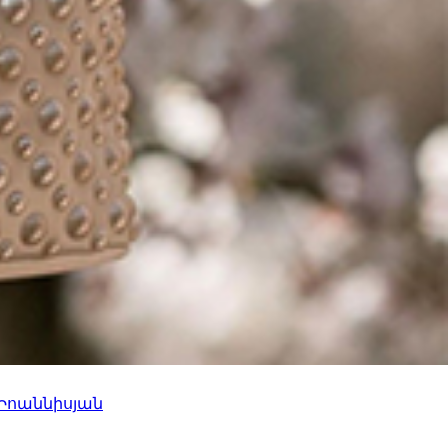
 Իոաննիսյան