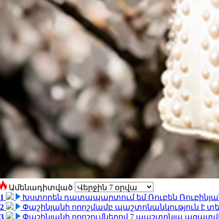
Ամենադիտված
1
Խստորեն դատապարտում եմ Ռուբեն Ռուբինյանի
2
Փաշինյանի որոշմամբ պաշտոնանկություն է տեղ
3
Փաշինյանի որոշումներով 7 պաշտոնյա ազատվ