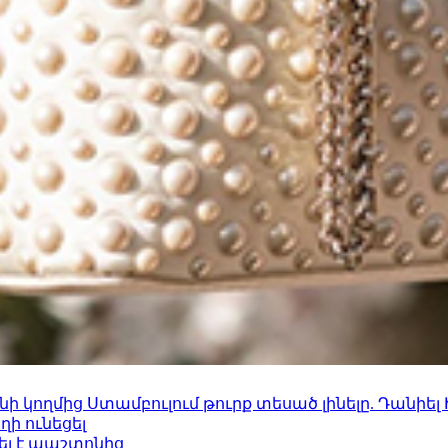
 կողմից Ստամբուլում թուրք տեսած լինելը. Դանիել
ի ունեցել
ել է պաշտոնից