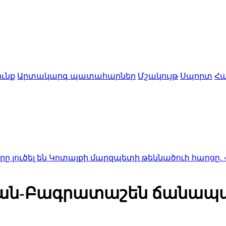
ւնք
Արտակարգ պատահարներ
Մշակույթ
Սպորտ
Հա
ն Կոտայքի մարզպետի թեկնածուի հարցը. «Ժողովուրդ
րյան-Բագրատաշեն ճանապ