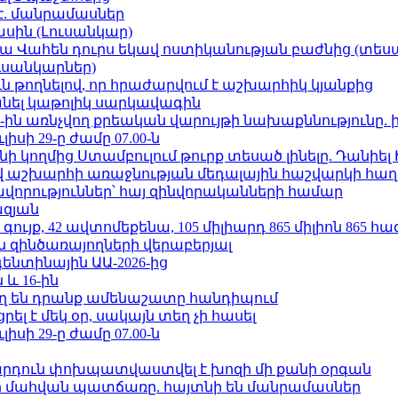
է. մանրամասներ
ասին (Լուսանկար)
ամյա Վահեն դուրս եկավ ոստիկանության բաժնից (տեսա
ւսանկարներ)
ն թողնելով, որ հրաժարվում է աշխարհիկ կյանքից
պանել կաթոլիկ սարկավագին
ո»-ին առնչվող քրեական վարույթի նախաքննությունը. 
ւլիսի 29-ը ժամը 07.00-ն
 կողմից Ստամբուլում թուրք տեսած լինելը. Դանիել
աշխարհի առաջնության մեդալային հաշվարկի հաղ
ավորություններ՝ հայ զինվորականների համար
ազյան
ւյք, 42 ավտոմեքենա, 105 միլիարդ 865 միլիոն 865 հ
 զինծառայողների վերաբերյալ
ենտինային ԱԱ-2026-ից
 և 16-ին
ղ են դրանք ամենաշատը հանդիպում
լ է մեկ օր, սակայն տեղ չի հասել
ւլիսի 29-ը ժամը 07.00-ն
րդուն փոխպատվաստվել է խոզի մի քանի օրգան
նի մահվան պատճառը. հայտնի են մանրամասներ