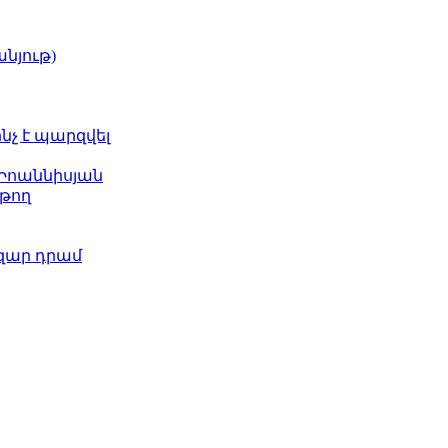
նյութ)
ինչ է պարզվել
 Իոաննիսյան
թող
ազար դրամ