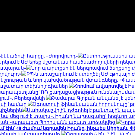
եկնածուի հարցը. «Ժողովուրդ»
Ընտրություններն ավ
րկում է ԱԺ երեք մշտական հանձնաժողովների ղեկավ
Հրապարակ»
Նոր պարտքեր են ներգրավում ճեղքերը 
ովուրդ»
ՔՊ-ն առաջարկում է ստեղծել ԱԺ էթիկայ
շռության և նոր կախվածության վտանգները. «Փաս
առաջատար տեխնոլոգիաներ
Հռոմում ավարտվել է Իս
եկ Կարապետյանը՝ ՌԴ քաղաքացիություն ունենալու մա
ում». Բերեզովսկի
Թամարա Գլոբան անվանել է կենդ
ոսի համար
Օգոստոսի ֆինանսական հորոսկոպը՝ բ
կիչներին
Սահակաշվիլին դժգոհել է բանտային պայմա
 նա մեզ ուժ է տալիս». Իրանի նախագահը` հոգևոր 
պան Կարապետ Պողոսյանն ազատ արձակվեց
Կորա
մ էին՝ 48 ժամում կգրավեն Իրանը, ինչպես Սիրիան. 
ոդինայի կանխատեսումը
Օգոստոսի 6-ին, 7-ին, 10-ին,