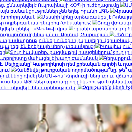
ից․ քննարկվել է Ուկրաինայի ՀՕՊ-ի ուժեղացումը
ԱՄ
 բանակցություններ չեն եղել. Իրանի ԱԳՆ
Վրաստ
նի խորհրդական
Մեսսիի կինը արձագանքել է Ռոնալ
ր ողբերգական դեպքից (տեսանյութ)
Շոգը վտանգա
 և ընկել է «Mazda»-ի վրա
Իրանի արտաքին գործ
նգուցալուծումը կկայանա․ Արտակ Զաքարյան
Մեծ Բր
տրամադրություններ ունեցող իսրայելցի վերաբնակ
պարզել են երեխայի սեռը (տեսանյութ)
Իտալիայում
ցը
Ջուր հավաքեք․ բազմաթիվ հասցեներում ջուր չի լ
ւտբոլիստը մահացել է խաղի ժամանակ
Գեղարքունի
 Մելիքյանը՝ Կաթողիկոսի դեմ քրեական գործի և դ
կում
Հանձնվել թուրքական ողորմածությա՞նը, թե՞ պ
ւնները դիմել են ՄԱԿ-ին՝ Հորմուզի նեղուցում վճարն
ուսական ԱԹՍ-ներ արտադրող ընկերության ղեկավա
». սկսվել է հետաքննությունը
Զգուշացե՛ք կեղծ 