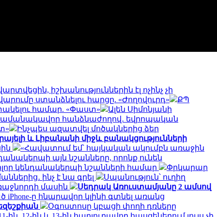
արտվեցին, իշխանություններին էլ ոչինչ չի
արումը ստանձնելու հարցը. «Ժողովուրդ»
ՔՊ
փակելու համար. «Փաստ»
Ալեն Սիմոնյանի
ի ժամանակավոր հանձնաժողով․ եվրոպական
տ»
Ինչպես ազատվել մոծակներից ձեր
րայելի և Լիբանանի միջև բանակցությունների
սին
«Հավատում եմ՝ հայկական ակումբն առաջին
անակերպի այն նշանները, որոնք ունեն
ոլոր կենդանակերպի նշանների համար
Փրկարար
ններից․ ինչ է նա գրել
Սպանություն՝ ուղիղ
առաջնորդի մասին
Սեդրակ Առուստամյանը 2 ամսով
ծ iPhone-ը հնարավոր կլինի գտնել առանց
Փեզեշքիան
Օգոստոսը կբացի փողի դռները
 11-ին, 12-ին և 13-ին հարյուրավոր հասցեներում լույս չի