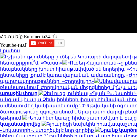
Հետևե՛ք Euromedia24-ին
Youtube-ում`
Լրահոս
Իշխանությունները լուծել են Կոտայքի մարզպետի թ
հետաքրքրու՞մ. «Փաստ»
«Ուժեղ Հայաստան»-ը քննա
հնաբնակները խիստ հիասթափված են նորերից. «
ընտանիքը լքում է կառավարական ամառանոցը. «Ժող
պարտավորություններ. «Ժողովուրդ»
Անհավասարակ
բնակարանում՝ ժողովրդական միջոցներից մինչև 
առաջին փուլը
Չեմ ուզել ունենալ «Պլան Բ»․ Նար
անգամ կխաղա Չեմպիոնների լիգայի հիմնական փուլ
ամենաուժեղ կանխատեսումը 2026 թվականի օգոստ
ծառայությունը զգուշացնում է Արարատի մարզի բնա
եթերում
«Նրա հետ կապը հիմա շատ դժվար է, բայց
կալանավորվեց
Գյումրեցի նախկին իրավապաշտ
«Լոկատորի»․ ստեղծվել է նոր գործիք
Նրանք կարծու
կենդանակերպի 7 նշանների համար. Վասիլիսա Վոլ