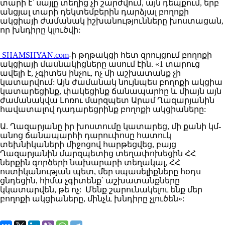
տարի է՝ սայլը տեղից չի շարժվում, այն դեպքում, երբ
անցյալ տարի դեկտեմբերին դարձյալ բողոքի
ակցիայի ժամանակ իշխանությունները խոստացան,
որ խնդիրը կլուծվի:
SHAMSHYAN.com
-ի թղթակցի հետ զրույցում բողոքի
ակցիայի մասնակիցները ասում էին. «1 տարուց
ավելի է, չգիտես ինչու, ոչ մի աշխատանք չի
կատարվում: Այն ժամանակ նույնպես բողոքի ակցիա
կատարեցինք, փակեցինք ճանապարհը և միայն այն
ժամանակվա Լոռու մարզպետ Արամ Ղազարյանին
հավատալով դադարեցրինք բողոքի ակցիաները:
Ա. Ղազարյանը իր խոստումը կատարեց, մի քանի կմ-
անոց ճանապարհի դարուփոսը հատուկ
տեխնիկաների միջոցով հարթեցվեց, բայց
Ղազարյանին մարզպետից տեղափոխեցին ՀՀ
ներքին գործերի նախարարի տեղակալ, ՀՀ
ոստիկանության պետ, մեր սպասելիքները հօդս
ցնդեցին, հիմա չգիտենք՝ աշխատանքները
կկատարվեն, թե ոչ: Մենք շարունակելու ենք մեր
բողոքի ակցիաները, մինչև խնդիրը չլուծեն»: