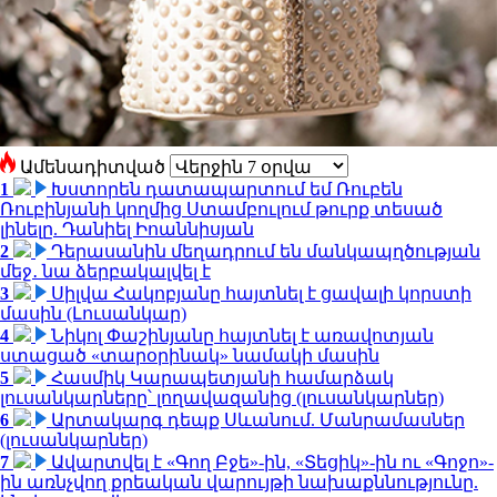
Ամենադիտված
1
Խստորեն դատապարտում եմ Ռուբեն
Ռուբինյանի կողմից Ստամբուլում թուրք տեսած
լինելը. Դանիել Իոաննիսյան
2
Դերասանին մեղադրում են մանկապղծության
մեջ․ նա ձերբակալվել է
3
Սիլվա Հակոբյանը հայտնել է ցավալի կորստի
մասին (Լուսանկար)
4
Նիկոլ Փաշինյանը հայտնել է առավոտյան
ստացած «տարօրինակ» նամակի մասին
5
Հասմիկ Կարապետյանի համարձակ
լուսանկարները՝ լողավազանից (լուսանկարներ)
6
Արտակարգ դեպք Սևանում. Մանրամասներ
(լուսանկարներ)
7
Ավարտվել է «Գող Բջե»-ին, «Տեցիկ»-ին ու «Գոջո»-
ին առնչվող քրեական վարույթի նախաքննությունը.