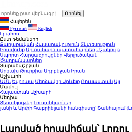
Հայերեն
Русский
English
Լրահոս
Ըստ թեմաների
Քաղաքական
Հասարակություն
Տնտեսություն
Իրավունք
Արտակարգ պատահարներ
Մշակույթ
Սպորտ
Հարցազրույցներ
Վերլուծական
Ծաղրանկարներ
Տարածաշրջան
Արցախ
Թուրքիա
Ադրբեջան
Իրան
Աշխարհ
ԱՄՆ
Եվրոպա
Մերձավոր Արևելք
Ռուսաստան
Այլ
Մամուլ
Հայաստան
Աշխարհ
Մեդիա
Տեսանյութեր
Լուսանկարներ
 և Արփի Գաբրիելյանի հանգիստը՝ Շանհայում (Լու
Լարված իրավիճակ՝ Լոռու