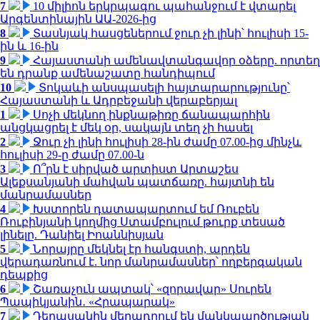
7
10 միլիոն երկրպագու պահանջում է վտարել
Արգենտինային ԱԱ-2026-ից
8
Տասնյակ հասցեներում ջուր չի լինի՝ հուլիսի 15-
ին և 16-ին
9
Հայաստանի ամենավտանգավոր օձերը. որտեղ
են դրանք ամենաշատը հանդիպում
10
Տոկաևի անսպասելի հայտարարությունը՝
Հայաստանի և Ադրբեջանի վերաբերյալ
1
Սոչի մեկնող ինքնաթիռը ճանապարհին
անցկացրել է մեկ օր, սակայն տեղ չի հասել
2
Ջուր չի լինի հուլիսի 28-ին ժամը 07.00-ից մինչև
հուլիսի 29-ը ժամը 07.00-ն
3
Ո՞րն է սիրված արտիստ Արտաշես
Ալեքսանյանի մահվան պատճառը. հայտնի են
մանրամասներ
4
Խստորեն դատապարտում եմ Ռուբեն
Ռուբինյանի կողմից Ստամբուլում թուրք տեսած
լինելը. Դանիել Իոաննիսյան
5
Նորայրը մեկնել էր հանգստի, արդեն
վերադառնում է. նոր մանրամասներ՝ ողբերգական
դեպքից
6
Շառաչուն ապտակ՝ «զորավար» Սուրեն
Պապիկյանին․ «Հրապարակ»
7
Դերասանին մեղադրում են մանկապղծության