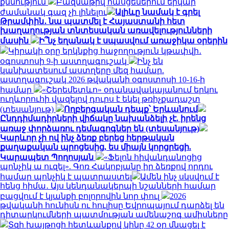
քննություն
Բազմաթիվ հասցեներում երկար
ժամանակ գազ չի լինելու
Ալիևը նամակ է գրել
Թրամփին․ նա պատմել է Հայաստանի հետ
խաղաղության տնտեսական առավելությունների
մասին
Ի՞նչ եղանակ է սպասվում առաջիկա օրերին
Կիրակի օրը երկնքից հաջողություն կթափվի․
օգոստոսի 9-ի աստղագուշակ
Ինչ են
կանխատեսում աստղերը մեզ համար.
աստղագուշակ 2026 թվականի օգոստոսի 10-16-ի
համար
«Շերեմետևո» օդանավակայանում երկու
ուղևորուհի վազելով դուրս է եկել թռիչքադաշտ
(տեսանյութ)
Ողբերգական դեպք՝ Երևանում
Ընդդիմադիրների վիճակը նախանձելի չէ. իրենց
առաջ փորձառու դեմագոգներ են (տեսանյութ)
Կարևոր չի ով ինչ ձեռք բերեց հերթական
քաղաքական պրոցեսից, ես միայն կորցրեցի.
Կարապետ Պողոսյան
«Ֆելոն հիվանդանոցից
պոնչիկ ա ուզել». Գոռ Հակոբյանը իր ձեռքով որդու
համար պոնչիկ է պատրաստել
Ամեն ինչ սկսվում է
հենց հիմա․ Այս կենդանակերպի նշանների համար
բացվում է կյանքի բոլորովին նոր փուլ
2026
թվականի հունիսն ու հուլիսը Եվրոպայում դարձել են
դիտարկումների պատմության ամենաշոգ ամիսները
Տզի խայթոցի հետևանքով կինը 42 օր մնացել է