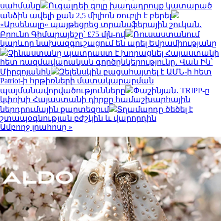
սահմանը
Ուգալդեի գոլը խաղադրույք կատարած
անձին ավելի քան 2,5 միլիոն ռուբլի է բերել
«Արսենալը» պայթեցրեց տրանսֆերային շուկան․
Բրունո Գիմարայեշը՝ £75 մլն-ով
Ռուսաստանում
կարևոր նախազգուշացում են արել Եվրամիությանը
Չինաստանը պատրաստ է խորացնել Հայաստանի
հետ ռազմավարական գործընկերությունը․ Վան Ին՝
Միրզոյանին
Զելենսկին բացահայտել է ԱՄՆ-ի հետ
Patriot-ի հրթիռների մատակարարման
պայմանավորվածությունները
Փաշինյան․ TRIPP-ը
կփոխի Հայաստանի դիրքը համաշխարհային
ներդրումային քարտեզում
Տղամարդը ծեծել է
շտապօգնության բժշկին և վարորդին
Ամբողջ լրահոսը »