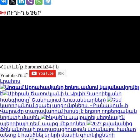
ՈՒՂԻՂ ԵԹԵՐ
Հետևե՛ք Euromedia24-ին
Youtube-ում`
Լրահոս
Արգամ Աբրահամյանը երկու ամսով կալանավորվել
է
Միհրան Ծառուկյանի և Արփի Գաբրիելյանի
հանգիստը՝ Շանհայում (Լուսանկարներ)
Չեմ
կարողանում զսպել արցունքներս. «Բանակում»-ի
Վարուժը տաղավարում խոսել է եղբոր ողբերգական
կորստի մասին
Ինչպե՞ս պայքարել սեզոնային
ալերգիայի դեմ. պարզ մեթոդներ
2027 թվականից
Ֆինլանդիայի քաղաքացիություն ստանալու համար
պետք է հանձնել երկրի մասին գիտելիքների