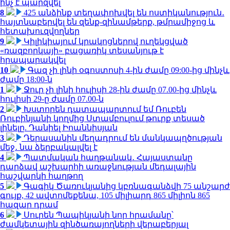
ինչ է պարզվել
8
425 անձինք տեղափոխվել են ոստիկանություն․
հայտնաբերվել են զենք-զինամթերք, թմրամիջոց և
հետախուզվողներ
9
Կիլիկիայում կրակոցներով ուղեկցված
«ռազբորկայի» բացառիկ տեսանյութ է
հրապարակվել
10
Գազ չի լինի օգոստոսի 4-ին ժամը 09:00-ից մինչև
ժամը 18:00-ն
1
Ջուր չի լինի հուլիսի 28-ին ժամը 07.00-ից մինչև
հուլիսի 29-ը ժամը 07.00-ն
2
Խստորեն դատապարտում եմ Ռուբեն
Ռուբինյանի կողմից Ստամբուլում թուրք տեսած
լինելը. Դանիել Իոաննիսյան
3
Դերասանին մեղադրում են մանկապղծության
մեջ․ նա ձերբակալվել է
4
Պատմական հաղթանակ․ Հայաստանը
դարձավ աշխարհի առաջնության մեդալային
հաշվարկի հաղթող
5
Գագիկ Ծառուկյանից կբռնագանձվի 75 անշարժ
գույք, 42 ավտոմեքենա, 105 միլիարդ 865 միլիոն 865
հազար դրամ
6
Սուրեն Պապիկյանի նոր հրամանը՝
ժամկետային զինծառայողների վերաբերյալ