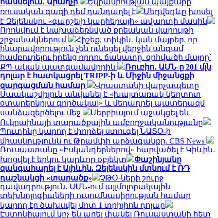
հասնելուն․ Արաղչի
Եվրամիության պայքարը
ռուսական գազի դեմ դանդաղել է
Մեդվեդևը խոսել
է Զելենսկու «գարշելի կարիերայի» ավարտի մասին
Որոնվում է նախաձեռնված քրեական վարույթի
շրջանակներում
Հիշեք, տիկին․ կան մայրեր, որ
հնարավորություն չեն ունեցել վերջին անգամ
համբուրելու իրենց որդու ճակատը. զոհվածի մայրը՝
ՔՊ-ական պատգամավորին
Ռուբիո․ ԱՄՆ-ը 201 մլն
դոլար է հատկացրել TRIPP-ի և Միջին միջանցքի
զարգացման համար
Վրաստանի վարչապետը
Սաակաշվիլուն անվանել է «խայտառակ կեղտոտ
օտարերկրյա գործակալ» և մեղադրել պատերազմ
սանձազերծելու մեջ
Սերբիայում աջակցել են
Ուկրաինայի տարածքային ամբողջականությանը
Պուտինը կարող է փորձել ստուգել ՆԱՏՕ-ի
միասնությունն ու Թրամփի արձագանքը. CBS News
Ռուսաստանը «Իսկանդերներով» հարվածել է Կիևին․
խոցվել է երկու կարևոր օբյեկտ
Փաշինյանը
զանգահարել է Ալիևին. Զելենսկին մտնում է ՌԴ
դաշնակցի «տարածք»
ՉԹՕ-ների շուրջ
դավադրություն․ ԱՄՆ-ում այլմոլորակային
տեխնոլոգիաների ուսումնասիրության համար
կարող էր ծախսվել մոտ 1 տրիլիոն դոլար
Էստոնիայում կոչ են արել փակել Ռուսաստանի հետ