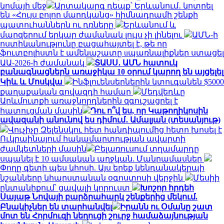
կոմայի մեջ
Արտակարգ դեպք՝ Երևանում․ կոտրել
են «Հույս բոլոր մարդկանց» հիմնադրամի շենքի
պատուհաններն ու դռները
Երևանում և
մարզերում երկար ժամանակ լույս չի լինելու
ԱՄՆ-ի
ոստիկանությունը բացահայտել է, թե որ
ֆուտբոլիստն է ամենաշատը uպառնալիքներ ստացել
ԱԱ-2026-ի ժամանակ
ՏԱՍՍ․ ԱՄՆ հատուկ
բանագնացներն առաջիկա 10 օրում կարող են այցելել
Կիև և Մոսկվա
Ինֆլուենսերներին կտուգանեն $5000
քաղաքական գովազդի համար
Մեդվեդևը
Արևմուտքի առաջնորդներին զգուշացրել է
հատուցման մասին
Դու ո՞վ ես, որ Կաթողիկոսին
ավազանի անունով ես դիմում․ Ամալյան (տեսանյութ)
Վուչիչը Զելենսկու հետ հանդիպումից հետո խոսել է
Ուկրաինայում հակամարտության ավարտի
ժամկետների մասին
Բելառուսում տղամարդը
սպանել է 10 ամսական աղջկան. Մանրամասներ
Փողը գետի պես կհոսի. Այս երեք կենդանակերպի
նշանները կհարստանան օգոստոսի վերջին
Մեսիի
ընտանիքում՝ ցավալի կորուստ
Խոշոր հրդեհ
Սայաթ Նովայի բարձրահարկ շենքերից մեկում.
Բնակիչներ են տարհանվել
Իրանն ու Օմանը շատ
մոտ են Հորմուզի նեղուցի շուրջ համաձայնության