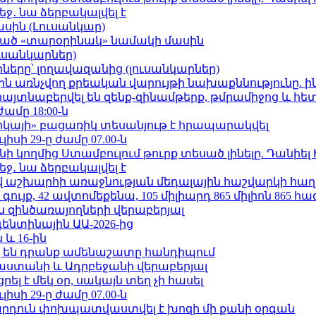
ջ․ նա ձերբակալվել է
ասին (Լուսանկար)
ացած «տարօրինակ» նամակի մասին
ւսանկարներ)
երը՝ լողավազանից (լուսանկարներ)
ո»-ին առնչվող քրեական վարույթի նախաքննությունը. ի
 հայտնաբերվել են զենք-զինամթերք, թմրամիջոց և հ
ժամը 18:00-ն
որկայի» բացառիկ տեսանյութ է հրապարակվել
ւլիսի 29-ը ժամը 07.00-ն
 կողմից Ստամբուլում թուրք տեսած լինելը. Դանիել
ջ․ նա ձերբակալվել է
աշխարհի առաջնության մեդալային հաշվարկի հաղ
ւյք, 42 ավտոմեքենա, 105 միլիարդ 865 միլիոն 865 հ
 զինծառայողների վերաբերյալ
ենտինային ԱԱ-2026-ից
 և 16-ին
 են դրանք ամենաշատը հանդիպում
աստանի և Ադրբեջանի վերաբերյալ
լ է մեկ օր, սակայն տեղ չի հասել
ւլիսի 29-ը ժամը 07.00-ն
րդուն փոխպատվաստվել է խոզի մի քանի օրգան