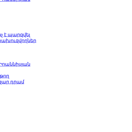
նչ է պարզվել
ետախուզվողներ
 Իոաննիսյան
թող
ազար դրամ