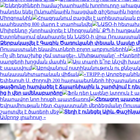
Եկեղեցիների համաշխարհային խորհուրդը ահազան
հանդես եկել Ուկրաինային հասցված գիշերային հզո
Միրզոյանին
Հրազդանում բացվել է արհեստական
պահեստից 800 մարդ է տարհանվել
ՆԱՏՕ-ի հետախո
Միլիբենդը շնորհավորել է Միրզոյանին՝ ՔՊ-ի հաղթա
Էստոնիայում գնահատել են ՆԱՏՕ-ի վրա Ռուսաստ
Ձերբակալվել է Գագիկ Ծառուկյանի փեսան. Մասկը մ
Ռուսաստանի եկամուտների բոլոր աղբյուրներին
«1
«Ոչ մի երաշխիք չեմ ստացել». Մխիթարյանը՝ «Ինտե
սարքերի խոցման մասին
Այս տարի ե՞րբ կնշվի խա
է սպասվում
Աբովյանում ոստիկանություն ու քննչա
հակասանիտարական վիճակ
«TRIPP-ը Ադրբեջան
Եփեսոսի Ս. Ժողովի 200 հայրապետների հիշատակութ
թայֆունը հարվածել է Ճապոնիային և շարժվում է 
ից ի վեր ամենաբարձրը
Ֆոն դեր Լայենը կտրուկ է
հնարավոր նոր հոսքի պատճառով
Հեռացող պատգամ
Եվրամիության հետ Հայաստանի մերձեցմանը Ռո
շպրտվել է ծառերի մեջ
Տեղի է ունեցել Ալիև-Փաշին
Ամբողջ լրահոսը »