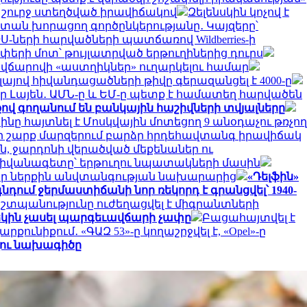
 շուրջ ստեղծված իրավիճակով
Զելենսկին կոչով է
ստան խորացող գործընկերությանը․ Կայզերը՝
-ների հարվածների պատճառով Wildberries-ի
փերի մոտ՝ թույլատրված երթուղիներից դուրս
ւմ վճարովի «աստղիկներ» ուղարկելու համար
ոլայով հիվանդացածների թիվը գերազանցել է 4000-ը
եր Լայեն․ ԱՄՆ-ը և ԵՄ-ը պետք է համատեղ հարվածեն
քով գողանում են բանկային հաշիվների տվյալները
ինը հայտնել է Մոսկվային մոտեցող 9 անօդաչու թռչող
ի շարք մարզերում բարձր հրդեհավտանգ իրավիճակ
ւն, ջարդոնի վերածված մեքենաներ ու
դիվանագետը՝ երթուղու նպատակների մասին
 իր ներքին անվտանգության նախարարից
«Դելֆին»
նդում ջերմաստիճանի նոր ռեկորդ է գրանցվել՝ 1940-
աշտպանությունը ուժեղացվել է միգրանտների
մեկին չասել պարգեւավճարի չափը
Բացահայտվել է
քունիքում․ «ԳԱԶ 53»-ը կողաշրջվել է, «Opel»-ը
ւղու նախագիծը