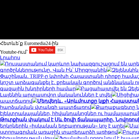
Հետևե՛ք Euromedia24-ին
Youtube-ում`
Լրահոս
Ռուսաստանում կարևոր նախազգուշացում են արե
գործընկերությունը․ Վան Ին՝ Միրզոյանին
Զելենսկի
Փաշինյան․ TRIPP-ը կփոխի Հայաստանի դիրքը համա
կոշտ արձագանքել է․ քրեական գործով անձնական ո
գազային խնդիրների համար
Բացահայտվել են Զել
Լայենին արտասովոր մականուններ է տվել
Սիցիլիա
պատճառով
Մեդվեդև․ «Արևմուտքը կլքի Հայաստան
հարձակման վտանգի պատճառով
Քաղաքագետը նշ
էլեկտրակայաններ, հիվանդանոցներ ու համալսարա
Թուրքիան փակում է Սև ծովի ճանապարհը․ Նովոռոս
երկրներին «իսկական եղբայրության» կոչ է արել
Մահ
ստորագրման առաջին տարեդարձի առիթով
Բուլղ
հեռավորության վրա
Ֆրանսիան ողջունում է հայ-