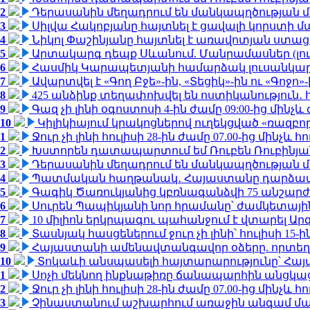
2
Դերասանին մեղադրում են մանկապղծության մե
3
Սիլվա Հակոբյանը հայտնել է ցավալի կորստի մ
4
Նիկոլ Փաշինյանը հայտնել է առավոտյան ստ
5
Արտակարգ դեպք Սևանում. Մանրամասներ (լո
6
Հասմիկ Կարապետյանի համարձակ լուսանկարն
7
Ավարտվել է «Գող Բջե»-ին, «Տեցիկ»-ին ու «Գոջ
8
425 անձինք տեղափոխվել են ոստիկանություն․
9
Գազ չի լինի օգոստոսի 4-ին ժամը 09:00-ից մինչև 
10
Կիլիկիայում կրակոցներով ուղեկցված «ռազբ
1
Ջուր չի լինի հուլիսի 28-ին ժամը 07.00-ից մինչև հո
2
Խստորեն դատապարտում եմ Ռուբեն Ռուբինյանի
3
Դերասանին մեղադրում են մանկապղծության մե
4
Պատմական հաղթանակ․ Հայաստանը դարձավ 
5
Գագիկ Ծառուկյանից կբռնագանձվի 75 անշարժ գո
6
Սուրեն Պապիկյանի նոր հրամանը՝ ժամկետային
7
10 միլիոն երկրպագու պահանջում է վտարել Արգ
8
Տասնյակ հասցեներում ջուր չի լինի՝ հուլիսի 15-ին
9
Հայաստանի ամենավտանգավոր օձերը. որտեղ
10
Տոկաևի անսպասելի հայտարարությունը՝ Հայ
1
Սոչի մեկնող ինքնաթիռը ճանապարհին անցկացրե
2
Ջուր չի լինի հուլիսի 28-ին ժամը 07.00-ից մինչև հո
3
Չինաստանում աշխարհում առաջին անգամ մա