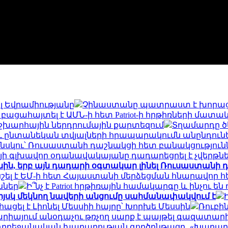
լ Եվրամիությանը
Չինաստանը պատրաստ է խորաց
ն բացահայտել է ԱՄՆ-ի հետ Patriot-ի հրթիռների մ
շխարհային ներդրումային քարտեզում
Տղամարդը ծե
ւ ընտանեկան տվյալների հրապարակումն անընդունե
ենսկու՝ Ռուսաստանի դաշնակցի հետ բանակցություն
յի գլխավոր օդանավակայանը դադարեցրել է չվերթն
ին, երբ այն դադարի օգտակար լինել Ռուսաստանի դ
ել է ԵՄ-ի հետ Հայաստանի մերձեցման հնարավոր 
ններ
Ի՞նչ է Patriot հրթիռային համակարգը և ինչո
իյսկ մեկնող նավերի անցումը սահմանափակվում է
ացել է Լիոնել Մեսսիի հայրը՝ Խորխե Մեսսին
Ռուբի
արիայում անօդաչու թռչող սարք է պայթել գազատարի
ադրբեջանական խաղաղության գործընթացը․ «Խաղաղո