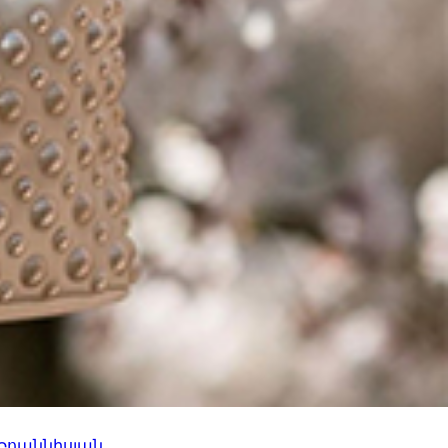
 Իոաննիսյան