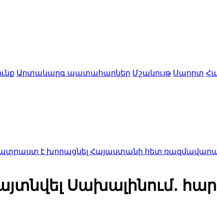
ւնք
Արտակարգ պատահարներ
Մշակույթ
Սպորտ
Հա
րացնել Հայաստանի հետ ռազմավարական գործընկե
այտնվել Սախալինում․ հար