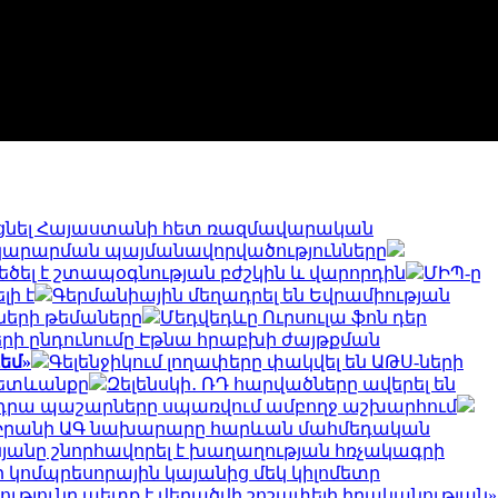
նել Հայաստանի հետ ռազմավարական
ատակարարման պայմանավորվածությունները
ծել է շտապօգնության բժշկին և վարորդին
ՄԻՊ-ը
լի է
Գերմանիային մեղադրել են Եվրամիության
ների թեմաները
Մեդվեդևը Ուրսուլա ֆոն դեր
երի ընդունումը Էթնա հրաբխի ժայթքման
եմ»
Գելենջիկում լողափերը փակվել են ԱԹՍ-ների
հետևանքը
Զելենսկի․ ՌԴ հարվածները ավերել են
ւ են դրա պաշարները սպառվում ամբողջ աշխարհում
Իրանի ԱԳ նախարարը հարևան մահմեդական
նյանը շնորհավորել է խաղաղության հռչակագրի
 կոմպրեսորային կայանից մեկ կիլոմետր
ւթյունը պետք է վերածվի շոշափելի իրականության»