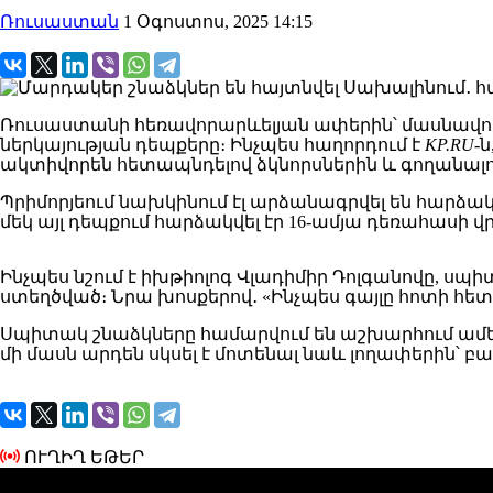
Ռուսաստան
1 Օգոստոս, 2025 14:15
Ռուսաստանի հեռավորարևելյան ափերին՝ մասնավորա
ներկայության դեպքերը։ Ինչպես հաղորդում է
KP.RU
-
ակտիվորեն հետապնդելով ձկնորսներին և գողանալո
Պրիմորյեում նախկինում էլ արձանագրվել են հարձա
մեկ այլ դեպքում հարձակվել էր 16-ամյա դեռահասի վ
Ինչպես նշում է իխթիոլոգ Վլադիմիր Դոլգանովը, սպ
ստեղծված։ Նրա խոսքերով․ «Ինչպես գայլը հոտի հետև
Սպիտակ շնաձկները համարվում են աշխարհում ամենա
մի մասն արդեն սկսել է մոտենալ նաև լողափերին՝ 
ՈՒՂԻՂ ԵԹԵՐ