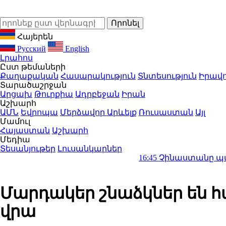
Հայերեն
Русский
English
Լրահոս
Ըստ թեմաների
Քաղաքական
Հասարակություն
Տնտեսություն
Իրավո
Տարածաշրջան
Արցախ
Թուրքիա
Ադրբեջան
Իրան
Աշխարհ
ԱՄՆ
Եվրոպա
Մերձավոր Արևելք
Ռուսաստան
Այլ
Մամուլ
Հայաստան
Աշխարհ
Մեդիա
Տեսանյութեր
Լուսանկարներ
16:45
Չինաստանը պատրաստ է խո
Մարդակեր շնաձկներ են հ
վրա