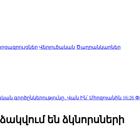
րցազրույցներ
Վերլուծական
Ծաղրանկարներ
րությունը․ Վան Ին՝ Միրզոյանին
16:26
Փաշինյան․ T
ձակվում են ձկնորսների