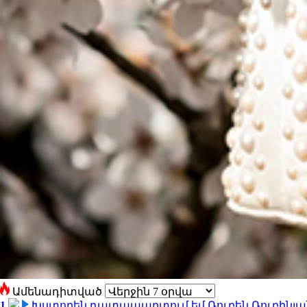
Ամենադիտված
1
Խստորեն դատապարտում եմ Ռուբեն Ռուբինյանի