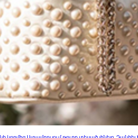
 կողմից Ստամբուլում թուրք տեսած լինելը. Դանիել