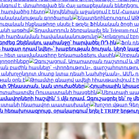
գում է․ մտահոգված են Հայ առաքելական եկեղեցու
ր հարվածից հետո
Սլովենիան աջակցում է ԵՄ-Հայա
 բանականության գործարան
Եկատերինբուրգում ԱԹՍ
ւզական ինքնաթիռը սկսել է թռչել Ֆիննական ծոցի ա
նակի առթիվ
Տղամարդուն ձերբակալել են Telegram-ո
անի հարձակման հավանականությունը
Կոնգոյում էբ
երժեց Զելենսկու պահանջը՝ հարվածել ՌԴ-ին
Ֆոն դ
5 հազար դրամ նվեր»՝ խաբեության ծուղակ․ կեղծ կայ
րի» հետ պայմանագիրը երկարաձգելու մասին
Սոբյան
ղողօրհնեքը
Զգուշացում․ Արարատյան դաշտում և մ
կան բաժին հասնելը՝ «փորձություն»․ գարշահոտությո
ին անխոչընդոտ մուտք կտա դեպի Նախիջևան»․ ԱՄՆ 
յան օրն է
Թրամփը գնալով ավելի հիասթափվում է
դեպի Չինաստան․ կան տուժածներ
Հյուսիսային կիսագ
 արտահայտվել Ռուսաստանի հասցեին
Սեուտայի ​​պ
ավորների հաշվին՝ 5 մլն դրամ. Զգուշացրել են՝ ոչ 
ւսաստանի հնարավոր պատասխանը
Խոշոր վթար Գեղար
յան հեռախոսազրույց․ օրակարգում եղել է TRIPP երթո