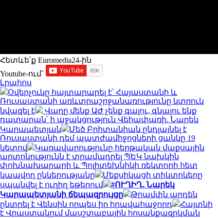
Հետևե՛ք Euromedia24-ին
Youtube-ում`
Լրահոս
Օվերչուկը հայտարարել է՝ Հայաստանի և
Ռուսաստանի առևտրաշրջանառությունը կտրուկ
նվազել է
Վաղը մենք ԱԺ չենք գալու, գնալու ենք
դատարան՝ ի աջակցություն Վեհափառի. Նարեկ
Կարապետյան
Մեծ Բրիտանիան ընդլայնել է
Ռուսաստանի դեմ պատժամիջոցների ցանկը 19
կետով
Կառավարությունը հերթական մաքսային
արտոնությունն է տրամադրել ՊԵԿ նախկին
փոխնախարարի և Պոլիտեխնիկի ռեկտորի հետ
կապվող ընկերությանը
Մեքսիկացի տիկտոկերը
սպանվել է ուղիղ եթերում
#ՈՒՂԻՂ․ Նարեկ
Կարապետյանի ճեպազրույցը
Թրամփն արդեն
ընտրել է Վենսին որպես իր իրավահաջորդ
Հայտնի
է Վրաստանում մասշտաբային հոսանքազրկման