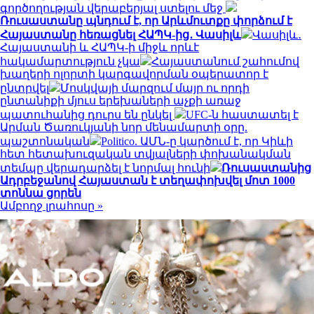
գործողության վերաբերյալ ստելու մեջ
Ռուսաստանը պնդում է, որ Արևմուտքը փորձում է
Հայաստանը հեռացնել ՀԱՊԿ-ից․ Վասիլև
Վասիլև․
Հայաստանի և ՀԱՊԿ-ի միջև որևէ
հակամարտություն չկա
Հայաստանում շահումով
խաղերի ոլորտի կարգավորման օպերատոր է
ընտրվել
Մոսկվայի մարզում մայր ու որդի
ընտանիքի մյուս երեխաների աչքի առաջ
պատուհանից դուրս են ընկել
UFC-ն հաստատել է
Արման Ծառուկյանի նոր մենամարտի օրը.
պաշտոնական
Politico. ԱՄՆ-ը կարծում է, որ Կիևի
հետ հետախուզական տվյալների փոխանակման
տեմպը վերադարձել է նորմալ հունի
Ռուսաստանից
Ադրբեջանով Հայաստան է տեղափոխվել մոտ 1000
տոննա ցորեն
Ամբողջ լրահոսը »