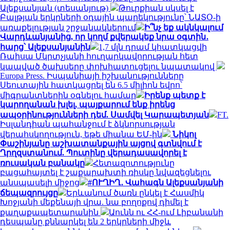
Ալեքսանյան (տեսանյութ)
Թուրքիան սկսել է
Բալթյան երկրների օդային պարեկությունը՝ ՆԱՏՕ-ի
առաքելության շրջանակներում
Ի՞նչ եք ակնկալում
Վարդևանյանից, որ կողմ քվերակեք նրա օգտին․
հարց՝ Ալեքսանյանին
1,7 մլն դրամ կհատկացվի
Ռաիսա Մկրտչյանի հուղարկավորության հետ
կապված ծախսերը փոխհատուցելու նպատակով
Europa Press. Իսպանիայի իշխանությունները
Սեուտային հատկացրել են 6.5 միլիոն եվրո՝
միգրանտներին օգնելու համար
Իրենք պետք է
կարողանան խլել, պայքարում ենք իրենց
ապօրինությունների դեմ. Սամվել Կարապետյան
FT.
Իսլանդիան պահանջում է ձկնորսության
վերահսկողություն, եթե միանա ԵՄ-ին
Նիկոլ
Փաշինյանը աշխատանքային այցով գտնվում է
Ղրղզստանում. Պուտինը վերադասավորել է
ռուսական բանակը
Հետազոտությունը
բացահայտել է շաքարախտի ռիսկը նվազեցնելու
անսպասելի միջոց
#ՈՒՂԻՂ․ Վահագն Ալեքսանյանի
ճեպազրույցը
Երևանում ծառն ընկել է Հասմիկ
Խոջյանի մեքենայի վրա. նա բողոքով դիմել է
քաղաքապետարանին
Աունն ու ՀՀ-ում Լիբանանի
դեսպանը քննարկել են 2 երկրների միջև