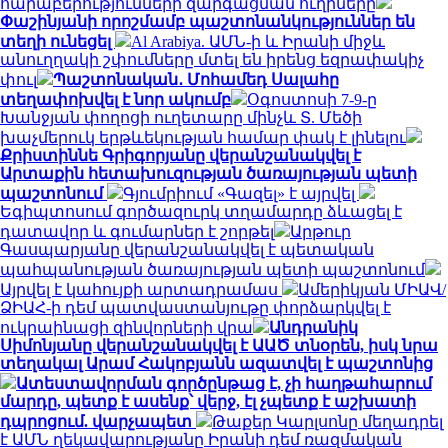
հարաբերությունների զարգացման ուղիները
Փաշինյանի որոշմամբ պաշտոնանկություններ են
տեղի ունեցել
Al Arabiya. ԱՄՆ-ի և Իրանի միջև
անուղղակի շփումները մտել են իրենց եզրափակիչ
փուլ
Պաշտոնական․ Մոհամեդ Սալահը
տեղափոխվել է նոր ակումբ
Օգոստոսի 7-9-ը
Խանջյան փողոցի ուղետարը մինչև Տ. Մեծի
խաչմերուկ երթևեկության համար փակ է լինելու
Քրիստիննե Գրիգորյանը վերանշանակվել է
Արտաքին հետախուզության ծառայության պետի
պաշտոնում
Գյումրիում «Գազել» է այրվել
Եգիպտոսում գործազուրկ տղամարդը ձևացել է
դատավոր և գումարներ է շորթել
Արթուր
Գասպարյանը վերանշանակվել է պետական
պահպանության ծառայության պետի պաշտոնում
Այրվել է կահույքի արտադրամաս
Ամերիկյան ՄԻԱՎ/
ՁԻԱՀ-ի դեմ պատվաստանյութը փորձարկվել է
ուկրաինացի զինվորների վրա
Անդրանիկ
Սիմոնյանը վերանշանակվել է ԱԱԾ տնօրեն, իսկ նրա
տեղակալ Արամ Հակոբյանն ազատվել է պաշտոնից
Ատեստավորման գործընթաց է, չի հաղթահարում
մարդը, պետք է ասենք՝ վերջ, էլ չպետք է աշխատի
դպրոցում. վարչապետ
Թաքեր Կարլսոնը մեղադրել
է ԱՄՆ ղեկավարությանը Իրանի դեմ ռազմական