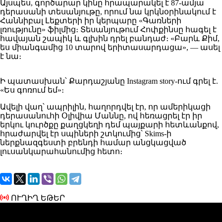
Այսպես, գործարար կինը հրապարակել է 87-ամյա
դերասանի տեսանյութը, որում նա կրկնօրինակում է
Հաննիբալ Լեքտերի իր կերպարը «Գառների
լռությունը» ֆիլմից։ Տեսանյութում Հոփքինսը հագել է
հավայան շապիկ և գլխին դրել բանդաժ։ «Բարև Քիմ,
ես միանգամից 10 տարով երիտասարդացա», — ասել
է նա։
Ի պատասխան՝ Քարդաշյանը Instagram story-ում գրել է.
«Ես գոռում եմ»։
Ավելի վաղ՝ ապրիլին, հաղորդվել էր, որ ամերիկացի
դերասանուհի Օլիվիա Մաննը, ով հեռացրել էր իր
երկու կուրծքը քաղցկեղի դեմ պայքարի հետևանքով,
հրաժարվել էր սպիների շտկումից՝ Skims-ի
ներքնազգեստի բրենդի համար անցկացված
լուսանկարահանումից հետո։
ՈՒՂԻՂ ԵԹԵՐ