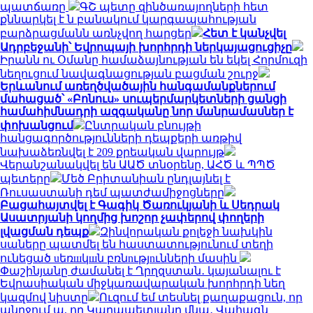
պատճառը
ԳՇ պետը զինծառայողների հետ
քննարկել է ն բանակում կարգապահության
բարձրացմանն առնչվող հարցեր
Հետ է կանչվել
Ադրբեջանի՝ Եվրոպայի խորհրդի ներկայացուցիչը
Իրանն ու Օմանը համաձայնության են եկել Հորմուզի
նեղուցում նավագնացության բացման շուրջ
Երևանում առեղծվածային հանգամանքներում
մահացած՝ «Բոնուս» սուպերմարկետների ցանցի
համահիմնադրի ազգականը նոր մանրամասներ է
փոխանցում
Ընտրական բնույթի
հանցագործությունների դեպքերի առթիվ
նախաձեռնվել է 209 քրեական վարույթ
Վերանշանակվել են ԱԱԾ տնօրենը, ԱՀԾ և ՊՊԾ
պետերը
Մեծ Բրիտանիան ընդլայնել է
Ռուսաստանի դեմ պատժամիջոցները
Բացահայտվել է Գագիկ Ծառուկյանի և Սեդրակ
Ասատրյանի կողմից խոշոր չափերով փողերի
լվացման դեպք
Զինվորական քոլեջի նախկին
սաները պատմել են հաստատությունում տեղի
ունեցած uեռшկшն բռնnւթյnւնների մասին
Փաշինյանը ժամանել է Ղրղզստան․ կայանալու է
Եվրասիական միջկառավարական խորհրդի նեղ
կազմով նիստը
Ուզում եմ տեսնել քաղաքացուն, որ
անրջում ա, որ Կարապետյանը մնա․ Վահագն