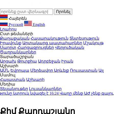
Հայերեն
Русский
English
Լրահոս
Ըստ թեմաների
Քաղաքական
Հասարակություն
Տնտեսություն
Իրավունք
Արտակարգ պատահարներ
Մշակույթ
Սպորտ
Հարցազրույցներ
Վերլուծական
Ծաղրանկարներ
Տարածաշրջան
Արցախ
Թուրքիա
Ադրբեջան
Իրան
Աշխարհ
ԱՄՆ
Եվրոպա
Մերձավոր Արևելք
Ռուսաստան
Այլ
Մամուլ
Հայաստան
Աշխարհ
Մեդիա
Տեսանյութեր
Լուսանկարներ
ը կտրուկ նվազել է
16:24
Վաղը մենք ԱԺ չենք գալու,
Քիմ Քարդաշյանը