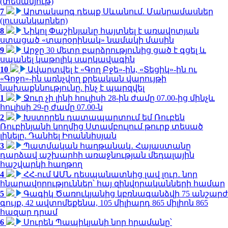
(տեսանյութ)
7
Արտակարգ դեպք Սևանում. Մանրամասներ
(լուսանկարներ)
8
Նիկոլ Փաշինյանը հայտնել է առավոտյան
ստացած «տարօրինակ» նամակի մասին
9
Արջը 30 մետր բարձրությունից ցած է գցել և
սպանել կաթոլիկ սարկավագին
10
Ավարտվել է «Գող Բջե»-ին, «Տեցիկ»-ին ու
«Գոջո»-ին առնչվող քրեական վարույթի
նախաքննությունը. ինչ է պարզվել
1
Ջուր չի լինի հուլիսի 28-ին ժամը 07.00-ից մինչև
հուլիսի 29-ը ժամը 07.00-ն
2
Խստորեն դատապարտում եմ Ռուբեն
Ռուբինյանի կողմից Ստամբուլում թուրք տեսած
լինելը. Դանիել Իոաննիսյան
3
Պատմական հաղթանակ․ Հայաստանը
դարձավ աշխարհի առաջնության մեդալային
հաշվարկի հաղթող
4
ՀՀ-ում ԱՄՆ դեսպանատնից լավ լուր․ նոր
հնարավորություններ՝ հայ զինվորականների համար
5
Գագիկ Ծառուկյանից կբռնագանձվի 75 անշարժ
գույք, 42 ավտոմեքենա, 105 միլիարդ 865 միլիոն 865
հազար դրամ
6
Սուրեն Պապիկյանի նոր հրամանը՝