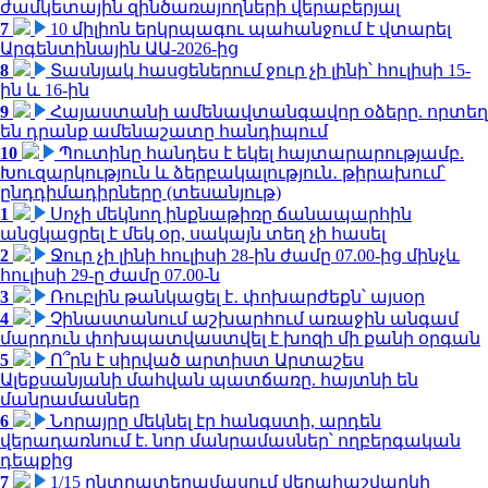
ժամկետային զինծառայողների վերաբերյալ
7
10 միլիոն երկրպագու պահանջում է վտարել
Արգենտինային ԱԱ-2026-ից
8
Տասնյակ հասցեներում ջուր չի լինի՝ հուլիսի 15-
ին և 16-ին
9
Հայաստանի ամենավտանգավոր օձերը. որտեղ
են դրանք ամենաշատը հանդիպում
10
Պուտինը հանդես է եկել հայտարարությամբ.
Խուզարկություն և ձերբակալություն․ թիրախում՝
ընդդիմադիրները (տեսանյութ)
1
Սոչի մեկնող ինքնաթիռը ճանապարհին
անցկացրել է մեկ օր, սակայն տեղ չի հասել
2
Ջուր չի լինի հուլիսի 28-ին ժամը 07.00-ից մինչև
հուլիսի 29-ը ժամը 07.00-ն
3
Ռուբլին թանկացել է․ փոխարժեքն՝ այսօր
4
Չինաստանում աշխարհում առաջին անգամ
մարդուն փոխպատվաստվել է խոզի մի քանի օրգան
5
Ո՞րն է սիրված արտիստ Արտաշես
Ալեքսանյանի մահվան պատճառը. հայտնի են
մանրամասներ
6
Նորայրը մեկնել էր հանգստի, արդեն
վերադառնում է. նոր մանրամասներ՝ ողբերգական
դեպքից
7
1/15 ընտրատեղամասում վերահաշվարկի