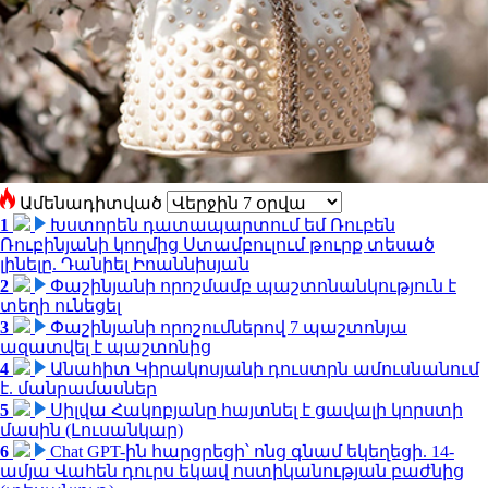
Ամենադիտված
1
Խստորեն դատապարտում եմ Ռուբեն
Ռուբինյանի կողմից Ստամբուլում թուրք տեսած
լինելը. Դանիել Իոաննիսյան
2
Փաշինյանի որոշմամբ պաշտոնանկություն է
տեղի ունեցել
3
Փաշինյանի որոշումներով 7 պաշտոնյա
ազատվել է պաշտոնից
4
Անահիտ Կիրակոսյանի դուստրն ամուսնանում
է. մանրամասներ
5
Սիլվա Հակոբյանը հայտնել է ցավալի կորստի
մասին (Լուսանկար)
6
Chat GPT-ին հարցրեցի՝ ոնց գնամ եկեղեցի. 14-
ամյա Վահեն դուրս եկավ ոստիկանության բաժնից