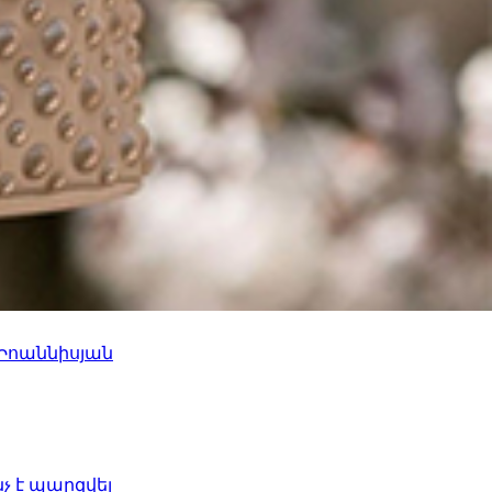
 Իոաննիսյան
նչ է պարզվել