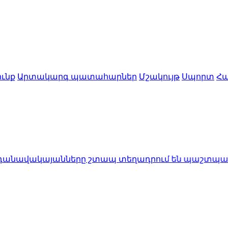
ւնք
Արտակարգ պատահարներ
Մշակույթ
Սպորտ
Հա
անները շտապ տեղադրում են պաշտպանական միջո