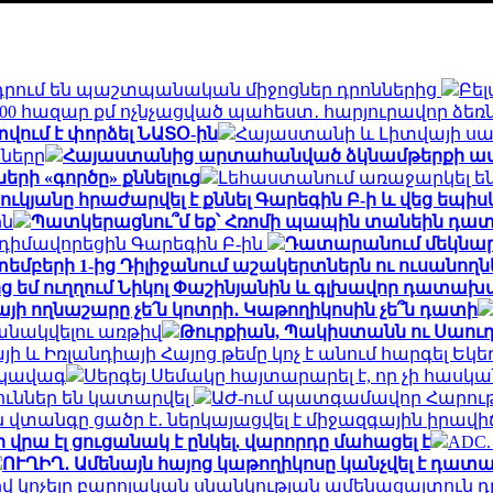
ում են պաշտպանական միջոցներ դրոններից
Բե
 400 հազար քմ ոչնչացված պահեստ․ հարյուրավոր ձե
ւմ է փորձել ՆԱՏՕ-ին
Հայաստանի և Լիտվայի սա
նները
Հայաստանից արտահանված ձկնամթերքի ավելի
ի «գործը» քննելուց
Լեհաստանում առաջարկել են 
կյանը հրաժարվել է քննել Գարեգին Բ-ի և վեց եպիս
ին
Պատկերացնու՞մ եք՝ Հռոմի պապին տանեին դա
իմավորեցին Գարեգին Բ-ին
Դատարանում մեկնարկե
եմբերի 1-ից Դիլիջանում աշակերտներն ու ուսանո
ց եմ ուղղում Նիկոլ Փաշինյանին և գլխավոր դատա
այի ողնաշարը չե՛ն կոտրի․ Կաթողիկոսին չե՞ն դատի
անակվելու առթիվ
Թուրքիան, Պակիստանն ու Սաու
ի և Իռլանդիայի Հայոց թեմը կոչ է անում հարգել Եկե
րկավագ
Սերգեյ Սեմակը հայտարարել է, որ չի հասկ
ուններ են կատարվել
ԱԺ-ում պատգամավոր Հարութ
վտանգը ցածր է․ ներկայացվել է միջազգային իրավ
 վրա էլ ցուցանակ է ընկել. վարորդը մահացել է
ADC.
ՈՒՂԻՂ․ Ամենայն հայոց կաթողիկոսը կանչվել է դա
կոչելը բարոյական սնանկության ամենացայտուն դրս