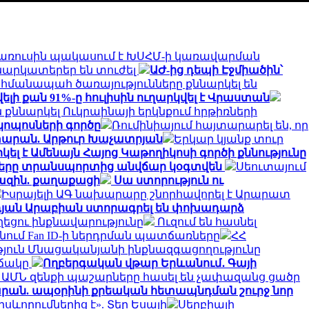
լառուսին պակասում է ԽՍՀՄ-ի կառավարման
ռնարկատերեր են տուժել
ԱԺ-ից դեպի Էջմիածին՝
հմանապահ ծառայությունները քննարկել են
 քան 91%-ը հուլիսին ուղարկվել է Վրաստան
քննարկել Ուկրաինայի երկնքում հրթիռների
կոպոսների գործը
Ռումինիայում հայտարարել են, որ
տարան. Արթուր Խաչատրյան
Երկար կյանք տուր
լ է Ամենայն Հայոց Կաթողիկոսի գործի քննությունը
ղները տրանսպորտից անվճար կօգտվեն
Սեուտայում
խազին. քաղաքացի
Սա ստորություն ու
Իսրայելի ԱԳ նախարարը շնորհավորել է Արարատ
դյան Արաբիան ստորագրել են փոխադարձ
ղեցու ինքնավարությունը
Ուզում են հասնել
անում Fan ID-ի ներդրման պատճառները
ՀՀ
յուն Մնացականյանի ինքնազգացողությունը
իճակը
Ողբերգական վթար Երևանում․ Գայի
 ԱՄՆ զենքի պաշարները հասել են չափազանց ցածր
տարան. ապօրինի քրեական հետապնդման շուրջ նոր
ևորումներից է». Տեր Եսայի
Սերբիայի