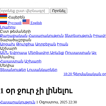
Հայերեն
Русский
English
Լրահոս
Ըստ թեմաների
Քաղաքական
Հասարակություն
Տնտեսություն
Իրավո
Տարածաշրջան
Արցախ
Թուրքիա
Ադրբեջան
Իրան
Աշխարհ
ԱՄՆ
Եվրոպա
Մերձավոր Արևելք
Ռուսաստան
Այլ
Մամուլ
Հայաստան
Աշխարհ
Մեդիա
Տեսանյութեր
Լուսանկարներ
18:20
Գերմանական օդանավակայ
1 օր ջուր չի լինելու
Հասարակություն
1 Օգոստոս, 2025 22:30