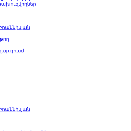
ետախուզվողներ
 Իոաննիսյան
թող
ազար դրամ
 Իոաննիսյան