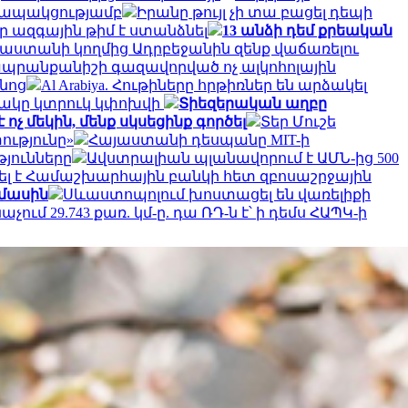
 կապակցությամբ
Իրանը թույլ չի տա բացել դեպի
 ազգային թիմ է ստանձնել
13 անձի դեմ քրեական
ւսաստանի կողմից Ադրբեջանին զենք վաճառելու
ապրանքանիշի գազավորված ոչ ալկոհոլային
նոց
Al Arabiya. Հութիները հրթիռներ են արձակել
նակը կտրուկ կփոխվի
Տիեզերական աղբը
չ մեկին, մենք սկսեցինք գործել
Տեր Մուշե
ությունը»
Հայաստանի դեսպանը MIT-ի
յունները
Ավստրալիան պլանավորում է ԱՄՆ-ից 500
լ է Համաշխարհային բանկի հետ զբոսաշրջային
 մասին
Սևաստոպոլում խոստացել են վառելիքի
չում 29.743 քառ. կմ-ը. դա ՌԴ-ն է՝ ի դեմս ՀԱՊԿ-ի