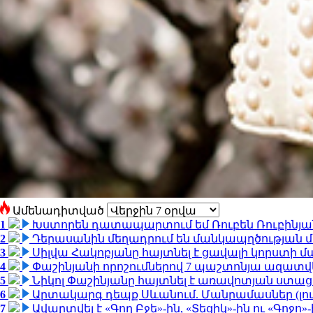
Ամենադիտված
1
Խստորեն դատապարտում եմ Ռուբեն Ռուբինյանի
2
Դերասանին մեղադրում են մանկապղծության մե
3
Սիլվա Հակոբյանը հայտնել է ցավալի կորստի մ
4
Փաշինյանի որոշումներով 7 պաշտոնյա ազատվ
5
Նիկոլ Փաշինյանը հայտնել է առավոտյան ստ
6
Արտակարգ դեպք Սևանում. Մանրամասներ (լո
7
Ավարտվել է «Գող Բջե»-ին, «Տեցիկ»-ին ու «Գոջ