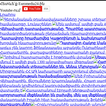
Հետևե՛ք Euromedia24-ին
Youtube-ում`
Լրահոս
Գերմանական օդանավակայանները շտապ տեղադր
համակարգը. Լուկաշենկո
Մեկ ամսում՝ ավելի քան
Վեհափառի դատավարությանը. Պուտինը պատրաստվո
համագործակցության ընդլայնման հնարավորությու
Դատավորը հրաժարվեց Կաթողիկոսի և եպիսկոպոսներ
խոցման հնարավորությունը
Դատավոր Հակոբ Մանու
այլևս չեն կարող ֆինանսապես աջակցել Ուկրաինայ
Հայրապետին․ քաղաքացիները դատարանի բակում դ
Ղրիմում հայտարարվել է հրթիռային վտանգ
Սեպտ
մնում է ավելի քան 1300 անչափահաս միգրանտ
Հար
նվաստացման տեսարաններ են. Աննա Մկրտչյան
Հ
Միրզոյանին ՀՀ ԱԳ նախարարի պաշտոնում վերանշ
պաշտպանության համաձայնագիր
Մեծ Բրիտանիայ
Վեհափառին․ ճնշումները կշարունակվեն․ Հրայր սա
քննչական կոմիտեում կառուցվածքային փոփոխությ
վատացել է
Հայաստանում էբոլայի ներթափանցման 
պողոտայում մեքենաներ են բախվել, մեկ այլ մեքենայի
մակարդակի Իրանի հետ հակամարտության ֆոնին
զարգացումներ
«Հոգևորականին ավազանի անունով 