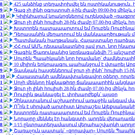
8
425 անձինք տեղափոխվել են ոստիկանություն․
9
Գազ չի լինի օգոստոսի 4-ին ժամը 09:00-ից մինչև 
10
Կիլիկիայում կրակոցներով ուղեկցված «ռազբ
1
Ջուր չի լինի հուլիսի 28-ին ժամը 07.00-ից մինչև հո
2
Խստորեն դատապարտում եմ Ռուբեն Ռուբինյանի
3
Դերասանին մեղադրում են մանկապղծության մե
4
Պատմական հաղթանակ․ Հայաստանը դարձավ 
5
ՀՀ-ում ԱՄՆ դեսպանատնից լավ լուր․ նոր հնար
6
Գագիկ Ծառուկյանից կբռնագանձվի 75 անշարժ գո
7
Սուրեն Պապիկյանի նոր հրամանը՝ ժամկետային
8
10 միլիոն երկրպագու պահանջում է վտարել Արգ
9
Տասնյակ հասցեներում ջուր չի լինի՝ հուլիսի 15-ին
10
Հայաստանի ամենավտանգավոր օձերը. որտե
1
Սոչի մեկնող ինքնաթիռը ճանապարհին անցկացրե
2
Ջուր չի լինի հուլիսի 28-ին ժամը 07.00-ից մինչև հո
3
Ռուբլին թանկացել է․ փոխարժեքն՝ այսօր
4
Չինաստանում աշխարհում առաջին անգամ մա
5
Ո՞րն է սիրված արտիստ Արտաշես Ալեքսանյա
6
Խստորեն դատապարտում եմ Ռուբեն Ռուբինյանի
7
Նորայրը մեկնել էր հանգստի, արդեն վերադառն
8
1/15 ընտրատեղամասում վերահաշվարկի արդյուն
9
Շառաչուն ապտակ՝ «զորավար» Սուրեն Պապի