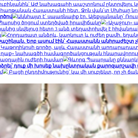
ուբինյանին՝ ԱԺ նախագահի պաշտոնում ընտրվելու
0 հաղթանակ Հայաստանի հետ․ Ջոն վան՛տ Սխիպը նոր
ործով
Ակնհայտ է՝ սպառնալիք էր․ Ալեքսանյանը՝ Ռո
 Պարսից ծոցում ստեղծված իրավիճակը
«Աչաջուր» 
անից սնվելուց հետո 3 անձ տեղափոխվել է հիվանդա
ա
Հորդառատ անձրև, կարկուտ և ուժեղ քամի․ եղա
աշինյան․ Երբ ասում էին՝ Հայաստանն անհրաժեշտ չէ ո
յն Կաթողիկոսի գործը, այլև Հայաստանի արդարադատ
աղաք» նախագծի համագործակցության հնարավորութ
զմաօդային ուժերի համար
Գևորգ Պապոյանը քննարկե
րձրել՝ դուք մի խոսեք նախընտրական քարոզարշավի
մ
Բացի ընդդիմությունից՝ կա մի սուբյեկտ, որ չի ճանա