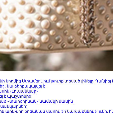
 կողմից Ստամբուլում թուրք տեսած լինելը. Դանիել
ջ․ նա ձերբակալվել է
ասին (Լուսանկար)
ել է պաշտոնից
ացած «տարօրինակ» նամակի մասին
ւսանկարներ)
ո»-ին առնչվող քրեական վարույթի նախաքննությունը. ի