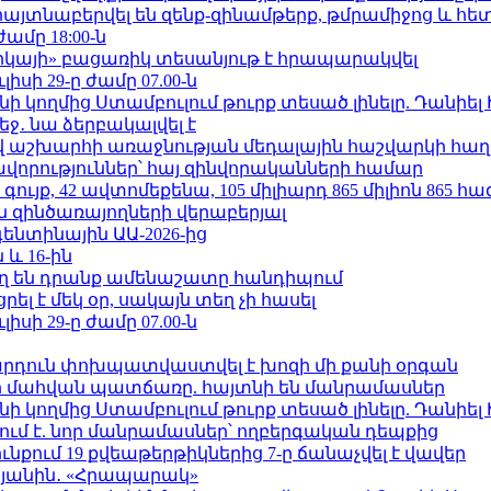
 հայտնաբերվել են զենք-զինամթերք, թմրամիջոց և հ
ժամը 18:00-ն
որկայի» բացառիկ տեսանյութ է հրապարակվել
ւլիսի 29-ը ժամը 07.00-ն
 կողմից Ստամբուլում թուրք տեսած լինելը. Դանիել
ջ․ նա ձերբակալվել է
աշխարհի առաջնության մեդալային հաշվարկի հաղ
ավորություններ՝ հայ զինվորականների համար
ւյք, 42 ավտոմեքենա, 105 միլիարդ 865 միլիոն 865 հ
 զինծառայողների վերաբերյալ
ենտինային ԱԱ-2026-ից
 և 16-ին
ղ են դրանք ամենաշատը հանդիպում
լ է մեկ օր, սակայն տեղ չի հասել
ւլիսի 29-ը ժամը 07.00-ն
րդուն փոխպատվաստվել է խոզի մի քանի օրգան
նի մահվան պատճառը. հայտնի են մանրամասներ
 կողմից Ստամբուլում թուրք տեսած լինելը. Դանիել
ում է. նոր մանրամասներ՝ ողբերգական դեպքից
քում 19 քվեաթերթիկներից 7-ը ճանաչվել է վավեր
կյանին․ «Հրապարակ»