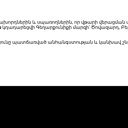
 հաճախորդներին և սպառողներին, որ վթարի վերացմ
ն
կդադարեցվի Գեղարքունիքի մարզի՝ Ծովազարդ, Բեր
ւթյունը պատճառված անհանգստության և կանխավ շնո