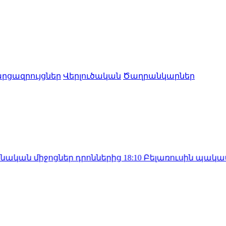
րցազրույցներ
Վերլուծական
Ծաղրանկարներ
ցներ դրոններից
18:10
Բելառուսին պակասում է ԽՍՀ